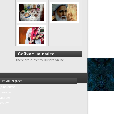
Сейчас на сайте
There are currently 0 users online.
нтишорот
о ва симо
хонаҳо
шрияҳо
ернет