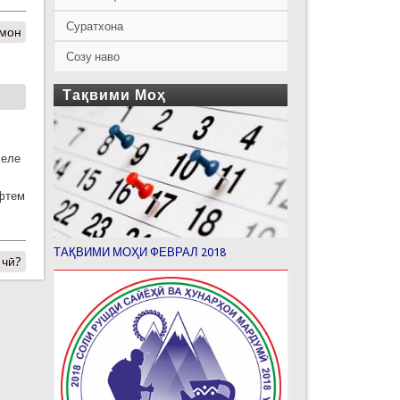
Суратхона
лмон
Созу наво
Тақвими Моҳ
хеле
афтем
ТАҚВИМИ МОҲИ ФЕВРАЛ 2018
 чӣ?