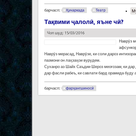
барчасп:
Ҳунаркада
Театр
М
Тақвими ҷалолӣ, яъне чӣ?
Чоп шуд: 15/03/2016
Наврӯз м
афсункор
Наврӯз мерасад, Наврӯзе, ки соли дароз интизор
пазмони он лаҳзаҳои вурудем.
Суханро аз Шайх Саъдии Шероз меоғозам, ки дар
дар фасли рабеъ, ки савлати бард орамида буду 
барчасп:
фарҳангшиносӣ