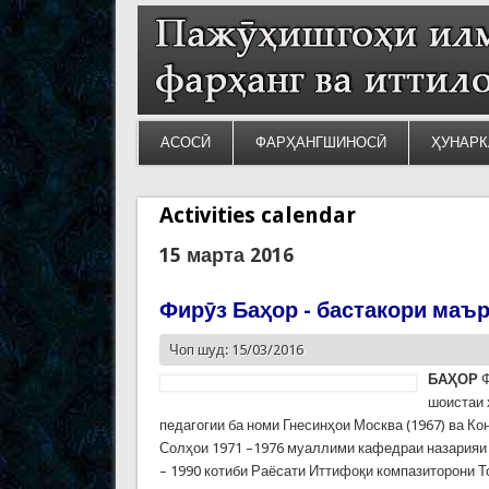
АСОСӢ
ФАРҲАНГШИНОСӢ
ҲУНАРК
Activities calendar
15 марта 2016
Фирӯз Баҳор - бастакори маъ
Чоп шуд: 15/03/2016
БАҲОР
Ф
шоистаи 
педагогии ба номи Гнесинҳои Москва (1967) ва К
Солҳои 1971 –1976 муаллими кафедраи назарияи 
– 1990 котиби Раёсати Иттифоқи компазиторони Т