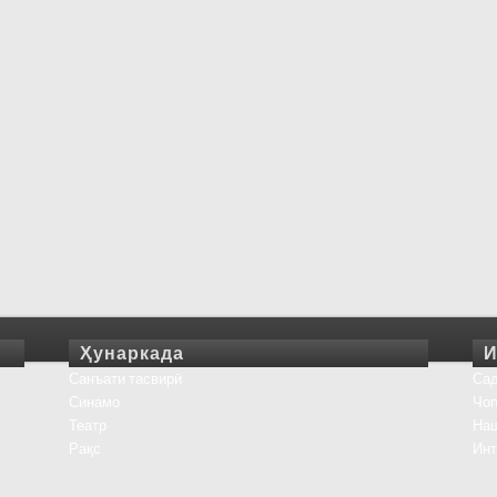
Ҳунаркада
И
Санъати тасвирӣ
Сад
Синамо
Чоп
Театр
На
Рақс
Инт