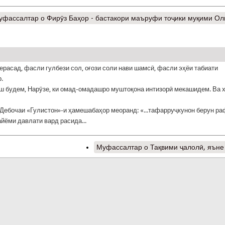
уфассалтар
о Фирӯз Баҳор - бастакори маъруфи тоҷики муқими О
ерасад, фасли гулбези сол, оғози соли нави шамсӣ, фасли эҳёи табиати
.
аш будем, Нарӯзе, ки омад-омадашро муштоқона интизорӣ мекашидем. Ва 
 Дебочаи «Гулистон»-и ҳамешабаҳор меоранд: «...тафарруҷкунон берун р
айёми давлати вард расида...
Муфассалтар
о Тақвими ҷалолӣ, яъне