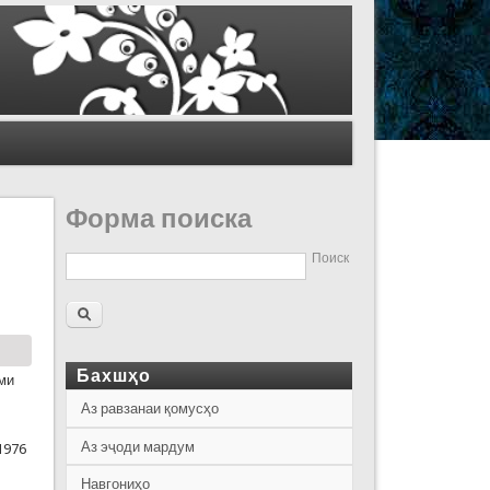
Форма поиска
Поиск
Бахшҳо
ими
Аз равзанаи қомусҳо
Аз эҷоди мардум
1976
Навгониҳо