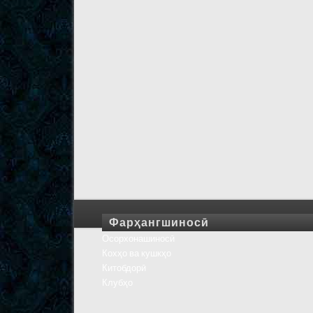
Фарҳангшиносӣ
Осорхонашиносӣ
Кохҳо ва кушкҳо
Китобдорӣ
Клубҳо