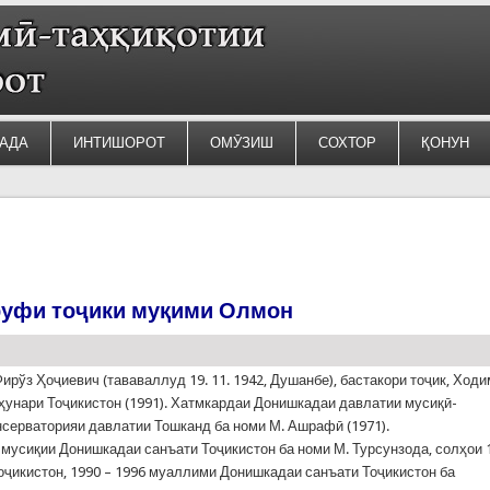
АДА
ИНТИШОРОТ
ОМӮЗИШ
СОХТОР
ҚОНУН
руфи тоҷики муқими Олмон
ирўз Ҳоҷиевич (тававаллуд 19. 11. 1942, Душанбе), бастакори тоҷик, Ход
ҳунари Тоҷикистон (1991). Хатмкардаи Донишкадаи давлатии мусиқӣ-
онсерваторияи давлатии Тошканд ба номи М. Ашрафӣ (1971).
мусиқии Донишкадаи санъати Тоҷикистон ба номи М. Турсунзода, солҳои 
оҷикистон, 1990 – 1996 муаллими Донишкадаи санъати Тоҷикистон ба