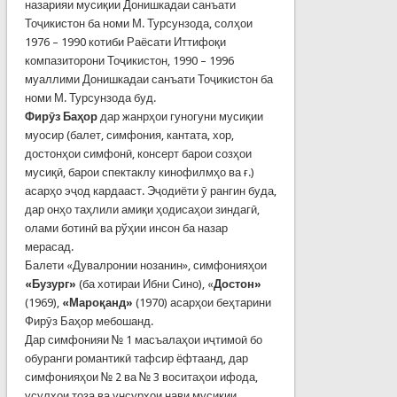
назарияи мусиқии Донишкадаи санъати
Тоҷикистон ба номи М. Турсунзода, солҳои
1976 – 1990 котиби Раёсати Иттифоқи
компазиторони Тоҷикистон, 1990 – 1996
муаллими Донишкадаи санъати Тоҷикистон ба
номи М. Турсунзода буд.
Фирӯз Баҳор
дар жанрҳои гуногуни мусиқии
муосир (балет, симфония, кантата, хор,
достонҳои симфонӣ, консерт барои созҳои
мусиқӣ, барои спектаклу кинофилмҳо ва ғ.)
асарҳо эҷод кардааст. Эҷодиёти ӯ рангин буда,
дар онҳо таҳлили амиқи ҳодисаҳои зиндагӣ,
олами ботинӣ ва рўҳии инсон ба назар
мерасад.
Балети «Дувалронии нозанин», симфонияҳои
«Бузург»
(ба хотираи Ибни Сино), «
Достон»
(1969),
«Мароқанд»
(1970) асарҳои беҳтарини
Фирӯз Баҳор мебошанд.
Дар симфонияи № 1 масъалаҳои иҷтимоӣ бо
обуранги романтикӣ тафсир ёфтаанд, дар
симфонияҳои № 2 ва № 3 воситаҳои ифода,
усулҳои тоза ва унсурҳои нави мусиқии