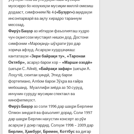
муосирро бо нозукиҳои мусиқии миллӣ омезиш
додааст, симфонияи № 4
(«Бузург»)
ақидаҳои
инсонпарварӣ ва ақлу хирадро тараннум
месозад.
Фирӯз Баҳор
аз ибтидои фаъолияташ худро
чун оҳангсози мустақил нишон дод. Достони
симфонии «Мароқанд» шўҳрати ӯро дар
хориҷа афзуд. Асарҳои хурдҳаҷмаш:
кантатаҳои «
Зери байрақи ту», «Таронаи
Октябр»,
асарҳо барои хор –
«Марши озодӣ»
(шеъри С. Айнӣ),
«Байрақи зафар»
(шеъри А.
Лоҳутӣ), сюитаи ҳиндӣ, Этюд барои
фортепиано, Албом барои Зўҳра ва ғайра
мебошанд. Муаллифи зиёда аз 50 суруд,
инчунин суруду мусиқии спектакл ва
кинофилмҳост.
Фирӯз Баҳор
аз соли 1996 дар шаҳри Берлини
Олмон зиндагӣ ва фаъолият дорад. Соли 1997
дар шаҳри Берлин нахустин консерт аз рўи
асарҳои ӯ доир гардид. Солҳои 1998 – 2009 дар
Берлин,
Ҳ
амбург, Бремен, Коттбус
ва дигар