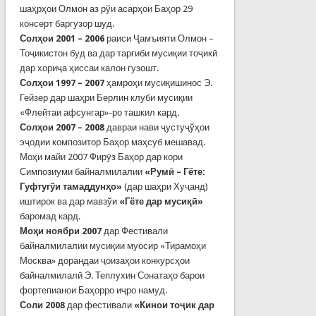
шаҳрҳои Олмон аз рўи асарҳои Баҳор 29
консерт баргузор шуд.
Солҳои 2001 – 2006
раиси Ҷамъияти Олмон –
Тоҷикистон буд ва дар тарғиби мусиқии тоҷикӣ
дар хориҷа ҳиссаи калон гузошт.
Солҳои 1997 – 2007
ҳамроҳи мусиқишинос Э.
Гейзер дар шаҳри Берлин клуби мусиқии
«Флейтаи афсунгар»-ро ташкил кард.
Солҳои 2007 – 2008
давраи нави ҷустуҷўҳои
эҷодии композитор Баҳор маҳсуб мешавад.
Моҳи майи 2007 Фирӯз Баҳор дар кори
Симпозиуми байналмилалии
«Румӣ – Гёте:
Гуфтугўи тамаддунҳо»
(дар шаҳри Хуҷанд)
иштирок ва дар мавзўи
«Гёте дар мусиқӣ»
баромад кард.
Моҳи ноябри 2007
дар Фестивали
байналмилалии мусиқии муосир «Тирамоҳи
Москва» дорандаи ҷоизаҳои конкурсҳои
байналмилалӣ Э. Теплухин Сонатаҳо барои
фортепианои Баҳорро иҷро намуд.
Соли 2008
дар фестивали
«Кинои тоҷик дар