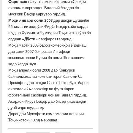
Ф
аронса
»
нахустнамоиши филми «Сирҳои
оилаи»-и коргардон Валерий Аҳадов бо
мусиқии Баҳор баргузор гардид.
Моҳи январи соли 2008
дар шаҳри Душанбе
65-солагии зодрўзи Фирӯз Баҳор кайд карда
шуд ва Ҳукумати Ҷумҳурии Тоҷикистон ўро бо
ордени
«Дўстӣ»
сарфароз гардонд.
Моҳи марти 2008 барои комёбиҳои эҷодиаш
дар соли 2007 бо ҷоизаи Иттифоқи
компазиторони Русия ба номи Шостакович
қадр карда шуд.
Моҳи апрели соли 2008 дар Конкурси
байналмилалии композиторон ба номи С.
Прокофев дар шаҳри Санкт-Петербург барои
силсилаи 24 сарахбор ва фуга барои
фортепиано сазовори ҷоизаи аввал гардид.
Асарҳои Фирӯз Баҳор дар бисёр кишварҳои
дунё иҷро шудаанд.
Дорандаи Мукофоти комсомолии ленинии
Тоҷикистон (1978) мебошад.