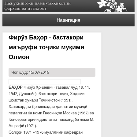
Навигация
Фирӯз Баҳор - бастакори
маъруфи тоҷики муқими
Олмон
Чоп шуд: 15/03/2016
БАҲОР
Фирўз Ҳоҷиевич (тававаллуд 19. 11.
1942, Душанбе), бастакори тоҷик, Ходими
шоистаи ҳунари Тоҷикистон (1991).
Хатмкардаи Донишкадаи давлатии мусиқӣ-
педагогии ба номи Гнесинҳои Москва (1967) ва
Консерваторияи давлатии Тошканд ба номи М.
Ашрафӣ (1971).
Солҳои 1971 –1976 муаллими кафедраи