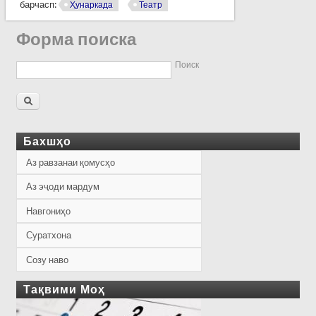
барчасп:
Ҳунаркада
Театр
Форма поиска
Поиск
Бахшҳо
Аз равзанаи қомусҳо
Аз эҷоди мардум
Навгониҳо
Суратхона
Созу наво
Тақвими Моҳ