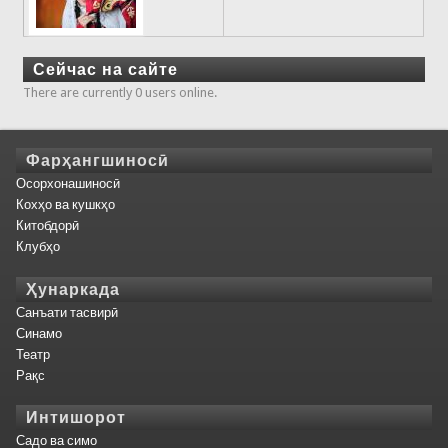
Сейчас на сайте
There are currently 0 users online.
Фарҳангшиносӣ
Осорхонашиносӣ
Кохҳо ва кушкҳо
Китобдорӣ
Клубҳо
Ҳунаркада
Санъати тасвирӣ
Синамо
Театр
Рақс
Интишорот
Садо ва симо