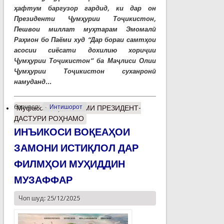
ҳафтум баргузор гардид, ки дар он
Президенти Ҷумҳурии Тоҷикистон,
Пешвои миллат муҳтарам Эмомалӣ
Раҳмон бо Паёми худ “Дар бораи самтҳои
асосии сиёсати дохилию хориҷии
Ҷумҳурии Тоҷикистон” ба Маҷлиси Олии
Ҷумҳурии Тоҷикистон суханронӣ
намуданд...
барчасп:
Интишорот
Муфассалтар
о ПАЁМИ ПРЕЗИДЕНТ-
ДАСТУРИ РОҲНАМО
ИНЪИКОСИ ВОҚЕАҲОИ
ЗАМОНИ ИСТИҚЛОЛ ДАР
ФИЛМҲОИ МУҲИДДИН
МУЗАФФАР
Чоп шуд: 25/12/2025