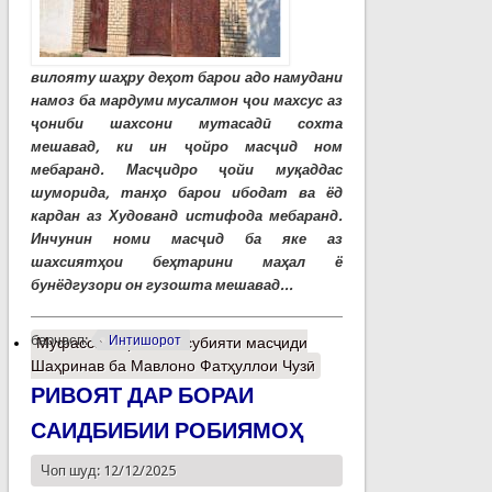
вилояту шаҳру деҳот барои адо намудани
намоз ба мардуми мусалмон ҷои махсус аз
ҷониби шахсони мутасадӣ сохта
мешавад, ки ин ҷойро масҷид ном
мебаранд. Масҷидро ҷойи муқаддас
шуморида, танҳо барои ибодат ва ёд
кардан аз Худованд истифода мебаранд.
Инчунин номи масҷид ба яке аз
шахсиятҳои беҳтарини маҳал ё
бунёдгузори он гузошта мешавад...
барчасп:
Интишорот
Муфассалтар
о Мансубияти масҷиди
Шаҳринав ба Мавлоно Фатҳуллои Чузӣ
РИВОЯТ ДАР БОРАИ
САИДБИБИИ РОБИЯМОҲ
Чоп шуд: 12/12/2025