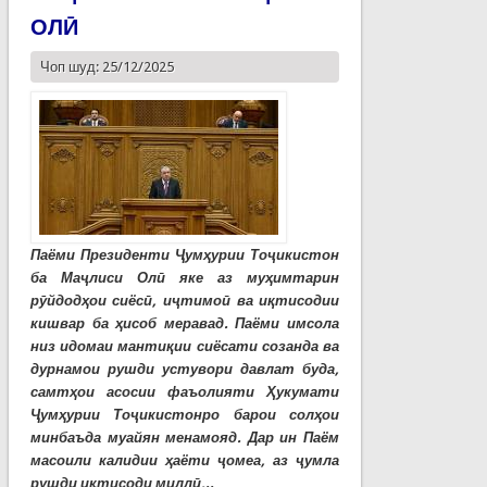
ОЛӢ
Чоп шуд: 25/12/2025
Паёми Президенти Ҷумҳурии Тоҷикистон
ба Маҷлиси Олӣ яке аз муҳимтарин
рӯйдодҳои сиёсӣ, иҷтимоӣ ва иқтисодии
кишвар ба ҳисоб меравад. Паёми имсола
низ идомаи мантиқии сиёсати созанда ва
дурнамои рушди устувори давлат буда,
самтҳои асосии фаъолияти Ҳукумати
Ҷумҳурии Тоҷикистонро барои солҳои
минбаъда муайян менамояд. Дар ин Паём
масоили калидии ҳаёти ҷомеа, аз ҷумла
рушди иқтисоди миллӣ,..