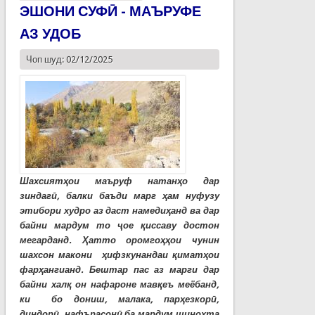
ЭШОНИ СУФӢ - МАЪРУФЕ
АЗ УДОБ
Чоп шуд: 02/12/2025
Шахсиятҳои маъруф натанҳо дар
зиндагӣ, балки баъди марг ҳам нуфузу
этибори худро аз даст намедиҳанд ва дар
байни мардум то ҷое қиссаву достон
мегарданд. Ҳатто оромгоҳҳои чунин
шахсон макони ҳифзкунандаи қиматҳои
фарҳангианд. Бештар пас аз марги дар
байни халқ он нафароне мавқеъ меёбанд,
ки бо дониш, малака, парҳезкорӣ,
диндорӣ, нафърасонӣ ба мардум шинохта