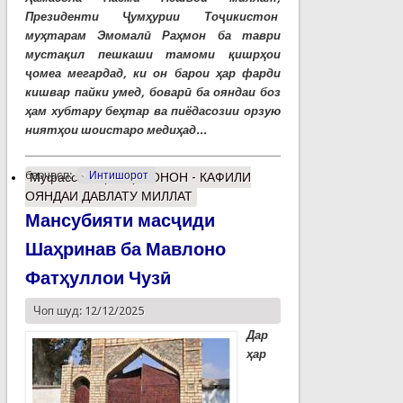
Президенти Ҷумҳурии Тоҷикистон
муҳтарам Эмомалӣ Раҳмон ба таври
мустақил пешкаши тамоми қишрҳои
ҷомеа мегардад, ки он барои ҳар фарди
кишвар пайки умед, боварӣ ба ояндаи боз
ҳам хубтару беҳтар ва пиёдасозии орзую
ниятҳои шоистаро медиҳад...
барчасп:
Интишорот
Муфассалтар
о ҶАВОНОН - КАФИЛИ
ОЯНДАИ ДАВЛАТУ МИЛЛАТ
Мансубияти масҷиди
Шаҳринав ба Мавлоно
Фатҳуллои Чузӣ
Чоп шуд: 12/12/2025
Дар
ҳар