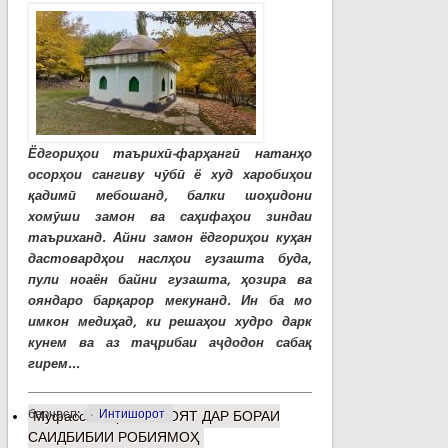
Ёдгориҳои таърихӣ-фарҳангӣ натанҳо
осорҳои сангиву чӯбӣ ё худ харобиҳои
қадимӣ мебошанд, балки шоҳидони
хомӯши замон ва саҳифаҳои зиндаи
таъриханд. Айни замон ёдгориҳои куҳан
дастовардҳои наслҳои гузашта буда,
пули ноаён байни гузашта, ҳозира ва
ояндаро барқарор мекунанд. Ин ба мо
имкон медиҳад, ки решаҳои худро дарк
кунем ва аз таҷрибаи аҷдодон сабақ
гирем...
барчасп:
Интишорот
Муфассалтар
о РИВОЯТ ДАР БОРАИ
САИДБИБИИ РОБИЯМОҲ