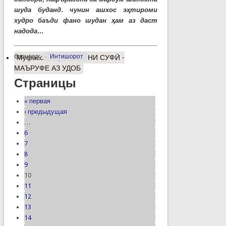
шуда буданд. чунин ашхос эҳтироми
худро баъди фано шудан ҳам аз даст
надода...
барчасп:
Интишорот
Муфассалтар
о ЭШОНИ СУФӢ -
МАЪРУФЕ АЗ УДОБ
Страницы
« первая
‹ предыдущая
…
6
7
8
9
10
11
12
13
14