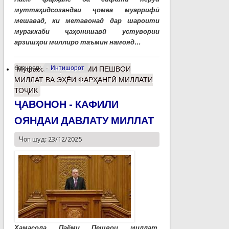
муттаҳидсозандаи ҷомеа муаррифӣ
мешавад, ки метавонад дар шароити
мураккаби ҷаҳонишавӣ устувории
арзишҳои миллиро таъмин намояд...
барчасп:
Интишорот
Муфассалтар
о ПАЁМИ ПЕШВОИ
МИЛЛАТ ВА ЭҲЁИ ФАРҲАНГӢ МИЛЛАТИ
ТОҶИК
ҶАВОНОН - КАФИЛИ
ОЯНДАИ ДАВЛАТУ МИЛЛАТ
Чоп шуд: 23/12/2025
Ҳамасола Паёми Пешвои миллат,