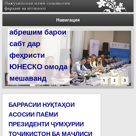
Силсилаи
ёдгориҳои роҳи
Навигация
абрешим барои
сабт дар
феҳристи
ЮНЕСКО омода
мешаванд
1
2
3
БАРРАСИИ НУҚТАҲОИ
АСОСИИ ПАЁМИ
ПРЕЗИДЕНТИ ҶУМҲУРИИ
ТОҶИКИСТОН БА МАҶЛИСИ