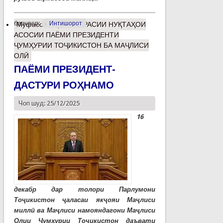
барчасп:
Интишорот
Муфассалтар
о БАРРАСИИ НУҚТАҲОИ
АСОСИИ ПАЁМИ ПРЕЗИДЕНТИ
ҶУМҲУРИИ ТОҶИКИСТОН БА МАҶЛИСИ
ОЛӢ
ПАЁМИ ПРЕЗИДЕНТ-
ДАСТУРИ РОҲНАМО
Чоп шуд: 25/12/2025
16
декабр дар толори Парлумони
Тоҷикистон ҷаласаи якҷояи Маҷлиси
миллӣ ва Маҷлиси намояндагони Маҷлиси
Олии Ҷумҳурии Тоҷикистон даъвати