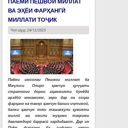
ПАЁМИ ПЕШВОИ МИЛЛАТ
ВА ЭҲЁИ ФАРҲАНГӢ
МИЛЛАТИ ТОҶИК
Чоп шуд: 24/12/2025
Паёми имсолаи Пешвои миллат ба
Маҷлиси Олиро ҳамчун ҳуҷҷати
стратегии дорои аҳаммияти бунёдӣ
арзёбӣ менамоям, зеро дар он соҳаи
фарҳанг на танҳо ҳамчун бахши иҷтимоӣ,
балки ҳамчун пояи ташаккули ҳувияти
миллӣ ва омили муҳими таҳкими
давлатдорӣ баррасӣ гардидааст. Дар ин
Паём фарҳанг ба сифати неруи