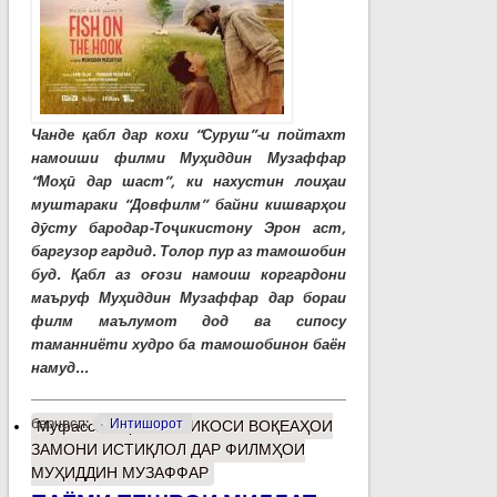
Чанде қабл дар кохи “Суруш”-и пойтахт
намоиши филми Муҳиддин Музаффар
“Моҳӣ дар шаст”, ки нахустин лоиҳаи
муштараки “Довфилм” байни кишварҳои
дӯсту бародар-Тоҷикистону Эрон аст,
баргузор гардид. Толор пур аз тамошобин
буд. Қабл аз оғози намоиш коргардони
маъруф Муҳиддин Музаффар дар бораи
филм маълумот дод ва сипосу
таманниёти худро ба тамошобинон баён
намуд...
барчасп:
Интишорот
Муфассалтар
о ИНЪИКОСИ ВОҚЕАҲОИ
ЗАМОНИ ИСТИҚЛОЛ ДАР ФИЛМҲОИ
МУҲИДДИН МУЗАФФАР