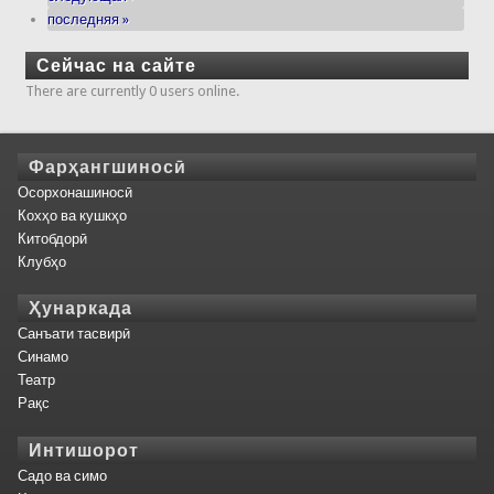
последняя »
Сейчас на сайте
There are currently 0 users online.
Фарҳангшиносӣ
Осорхонашиносӣ
Кохҳо ва кушкҳо
Китобдорӣ
Клубҳо
Ҳунаркада
Санъати тасвирӣ
Синамо
Театр
Рақс
Интишорот
Садо ва симо