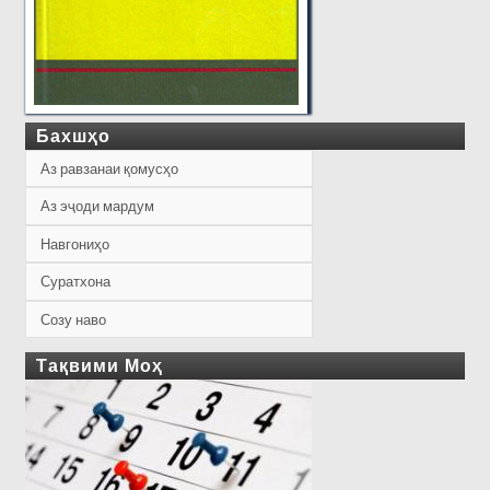
Бахшҳо
Аз равзанаи қомусҳо
Аз эҷоди мардум
Навгониҳо
Суратхона
Созу наво
Тақвими Моҳ