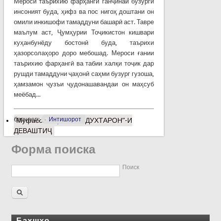
Мероси таърихию фарҳангӣ ганҷинаи бузурги
инсоният буда, ҳифз ва пос нигоҳ доштани он
омили инкишофи тамаддуни башарӣ аст. Тавре
маълум аст, Ҷумҳурии Тоҷикистон кишвари
куҳанбунёду бостонӣ буда, таърихи
ҳазорсолаҳоро доро мебошад. Мероси ғании
таърихию фарҳангӣ ва табии халқи тоҷик дар
рушди тамаддуни ҷаҳонӣ саҳми бузург гузоша,
ҳамзамон ҷузъи ҷудонашавандаи он маҳсуб
меёбад...
барчасп:
Интишорот
Муфассалтар
о “ЧИЛДУХТАРОН”-И
ДЕВАШТИҶ
Форма поиска
Поиск
Бахшҳо