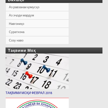
Аз равзанаи қомусҳо
Аз эҷоди мардум
Навгониҳо
Суратхона
Созу наво
Тақвими Моҳ
ТАҚВИМИ МОҲИ ФЕВРАЛ 2018