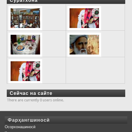
Суратхона
Сейчас на сайте
There are currently 0 users online.
Фарҳангшиносӣ
Осорхонашиносӣ