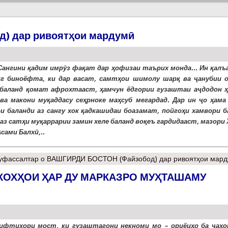
) дар ривоятҳои мардумӣ
Сангини қадим имрӯз фақат дар ҳофизаи таърих монда... Ин қалъа
нг биноёфта, ки дар васат, самтҳои шимолу шарқ ва ҷанубии о
баланд қомат афрохтааст, ҳамчун ёдгории гузаштаи аҷдодон ҳ
ва макони муқаддасу сеҳрноке маҳсуб мегардад. Дар ин ҷо ҳама 
и баланди аз сангу хок қадкашидаи боазамат, пойгоҳи хамвори б
и аз сатҳи муқаррарии замин хеле баланд воқеъ гардидааст, мазори
сами Балхӣ,..
уфассалтар
о ВАШГИРДИ БОСТОН (Файзобод) дар ривоятҳои мар
КОХҲОИ ҲАР ДУ МАРКАЗРО МУҲТАШАМУ
ифтихори мост, ки гузаштагони некноми мо – ориёиҳо ба ҷаҳо