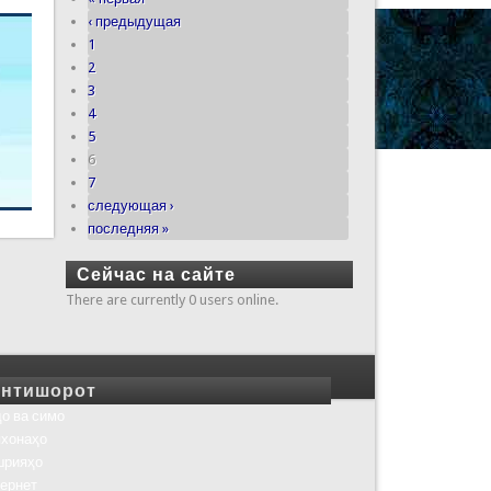
‹ предыдущая
1
2
3
4
5
6
7
следующая ›
последняя »
Сейчас на сайте
There are currently 0 users online.
нтишорот
о ва симо
хонаҳо
шрияҳо
ернет