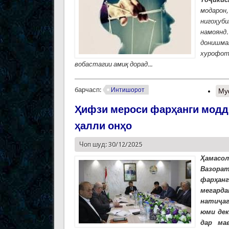
модарон,
нигоҳуб
намоянд
донишман
хурофот
вобастагии амиқ дорад...
барчасп:
Интишорот
Му
Ҳифзи мероси фарҳанги моддӣ
ҳалли онҳо
Чоп шуд: 30/12/2025
Ҳамасо
Вазора
фарҳанг
мегарда
натиҷаг
юми дек
дар ма