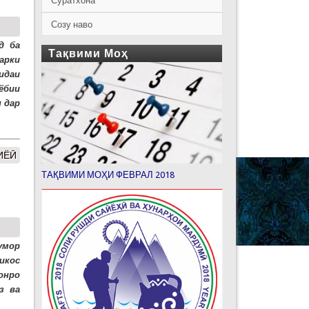
Суратхона
Созу наво
д ба
Тақвими Моҳ
арки
идаи
ёбии
 дар
ИЁӢ
ТАҚВИМИ МОҲИ ФЕВРАЛ 2018
умор
икос
онро
з ва