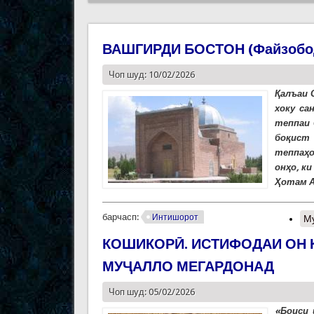
ВАШГИРДИ БОСТОН (Файзобод
Чоп шуд: 10/02/2026
Қалъаи 
хоку са
теппаи 
боқист 
теппаҳо
онҳо, к
Ҳотам А
барчасп:
Интишорот
М
КОШИКОРӢ. ИСТИФОДАИ ОН 
МУҶАЛЛО МЕГАРДОНАД
Чоп шуд: 05/02/2026
«Боиси 