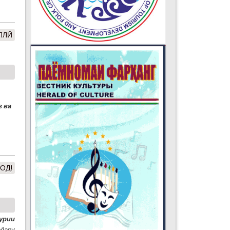
ЛЛӢ
 ва
ОД!
урии
а
дару