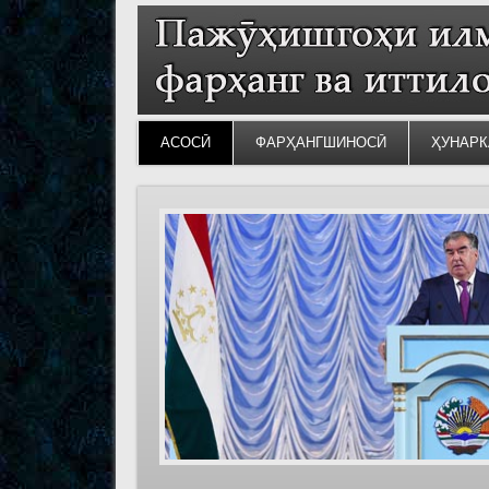
АСОСӢ
ФАРҲАНГШИНОСӢ
ҲУНАРК