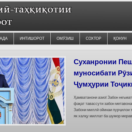
АДА
ИНТИШОРОТ
ОМӮЗИШ
СОХТОР
ҚОНУН
Силсилаи ёдгор
барои сабт дар
омода мешаван
Дар бахшҳои семинар вазъи омо
кишварҳои Осиёи Марказӣ, аз он
минтақавии Фарғона-Сирдарё», к
Тоҷикистон ва Ўзбекистон пешн