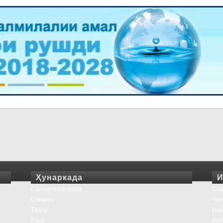
Ҳунаркада
И
Санъати тасвирӣ
Сад
Синамо
Чоп
Театр
На
Рақс
Инт