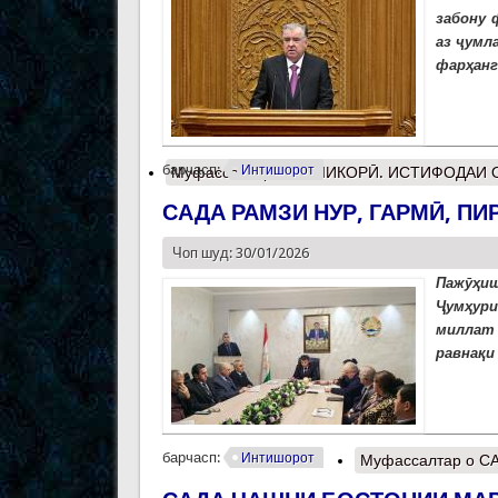
забону 
аз ҷумл
фарҳанг
барчасп:
Интишорот
Муфассалтар
о КОШИКОРӢ. ИСТИФОДАИ 
САДА РАМЗИ НУР, ГАРМӢ, П
Чоп шуд: 30/01/2026
Пажӯҳи
Ҷумҳур
миллат 
равнақи
барчасп:
Интишорот
Муфассалтар
о С