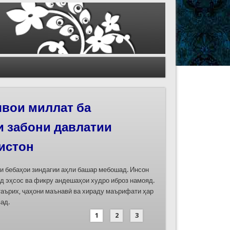
иҳои роҳи абрешим
 феҳристи ЮНЕСКО
д
дасозии ҳуҷҷатҳои номинатсияҳои муштараки
 ҷумла номинатсияи “Роҳи абрешим: гузаргоҳи
и аз ҷониби ҷумҳуриҳои Қазоқистон, Қирғизистон,
иҳод хоҳад шуд
1
2
3