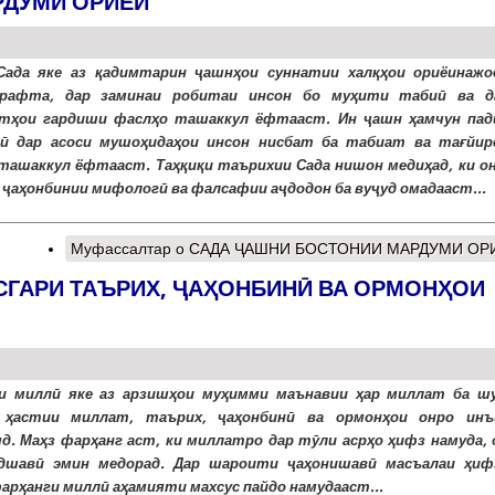
РДУМИ ОРИЁӢ
ада яке аз қадимтарин ҷашнҳои суннатии халқҳои ориёинажо
рафта, дар заминаи робитаи инсон бо муҳити табиӣ ва д
тҳои гардиши фаслҳо ташаккул ёфтааст. Ин ҷашн ҳамчун пад
ӣ дар асоси мушоҳидаҳои инсон нисбат ба табиат ва тағйир
ташаккул ёфтааст. Таҳқиқи таърихии Сада нишон медиҳад, ки он
 ҷаҳонбинии мифологӣ ва фалсафии аҷдодон ба вуҷуд омадааст...
Муфассалтар
о САДА ҶАШНИ БОСТОНИИ МАРДУМИ ОР
СГАРИ ТАЪРИХ, ҶАҲОНБИНӢ ВА ОРМОНҲОИ
и миллӣ яке аз арзишҳои муҳимми маънавии ҳар миллат ба ш
 ҳастии миллат, таърих, ҷаҳонбинӣ ва ормонҳои онро инъ
д. Маҳз фарҳанг аст, ки миллатро дар тӯли асрҳо ҳифз намуда, 
удшавӣ эмин медорад. Дар шароити ҷаҳонишавӣ масъалаи ҳиф
арҳанги миллӣ аҳамияти махсус пайдо намудааст...