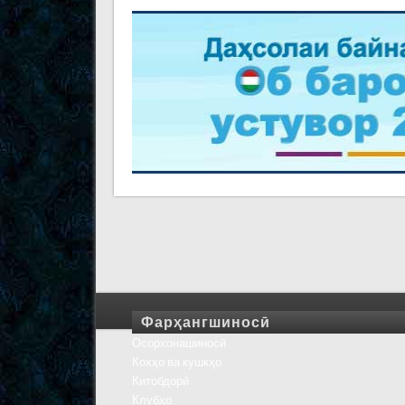
Фарҳангшиносӣ
Осорхонашиносӣ
Кохҳо ва кушкҳо
Китобдорӣ
Клубҳо