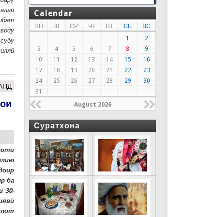
ъалаи
Calendar
сибат
ПН
ВТ
СР
ЧТ
ПТ
СБ
ВС
аводу
1
2
ссубу
3
4
5
6
7
8
9
иллӣ
10
11
12
13
14
15
16
17
18
19
20
21
22
23
24
25
26
27
28
29
30
АНД
31
ҳои
August 2026
Суратхона
ооти
ллию
доир
р ба
 30-
иявӣ
илот