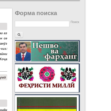
Форма поиска
Поиск
и аз
н се
анӯз
чиз:
айни
 Хоҷа
думӣ
ниён