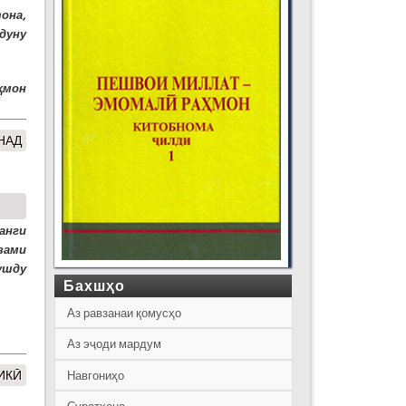
она,
дуну
ҳмон
НАД
анги
зами
ушду
Бахшҳо
Аз равзанаи қомусҳо
Аз эҷоди мардум
ИКӢ
Навгониҳо