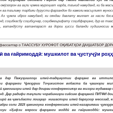
 омӯзгорон ва аҳли ҷомеа муроҷиат карда, таъкид намуданд, ки ба мас
ин ва таълиму тарбияи дурусти фарзандон бо камоли масъулият муно
. Аз ҷумла иброз намуданд, ки ояндаи давлату миллат аз насли бос
д, соҳибкасбу соҳибҳунар, соҳибмаърифату соҳибфарҳанг, дур аз таа
, ватандӯсту ватанпараст ва дорои ҳисси баланди худшиносии м
фассалтар
о ТААССУБУ ХУРОФОТ ОҚИБАТҲОИ ДАҲШАТБОР ДОР
 ва ғайримоддӣ: мушкилот ва ҷустуҷӯи роҳ
ла дар Пажуҳишгоҳи илмӣ-тадқиқотии фарҳанг ва иттил
ти фарҳанги Ҷумҳурии Тоҷикистон вобаста ба ҷашнҳои ми
ӣ ҳамоишҳои илмӣ дар доираи конференсияҳо ва мизҳои мудаввар 
нд. Дар радифи таҷлили чорабиниҳои сиёсию фарҳангӣ ПИТФИ дои
ирӣ ва ҷамъбасти лоиҳаҳо нишастҳои илмӣ баргузор месозад, ки
абри соли 2025 ҳамингуна конференсияи илмӣ-назариявии ҷумҳур
взуи «Ҳифзи мероси фарҳанги моддӣ ва ғайримоддӣ: мушк