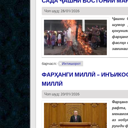
САДА ҶАШНИ БОСТОНИИ МА
Чоп шуд: 28/01/2026
Ҷашни С
шумор 
қонуния
фарҳанг
фаслҳо 
заминаи
барчасп:
Интишорот
ФАРҲАНГИ МИЛЛӢ – ИНЪИКО
МИЛЛӢ
Чоп шуд: 20/01/2026
Фарҳанг
рафта,
менамоя
аз ноб
рушди ф