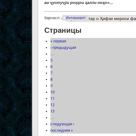
ва ҷустуҷӯи роҳҳои ҳалли онҳо»...
барчасп:
Интишорот
Муфассалтар
о Ҳифзи мероси фар
Страницы
« первая
‹ предыдущая
…
5
6
7
8
9
10
11
12
13
…
следующая ›
последняя »