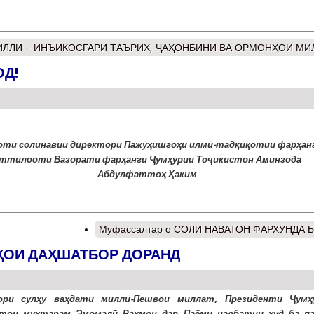
ИЛЛӢ – ИНЪИКОСГАРИ ТАЪРИХ, ҶАҲОНБИНӢ ВА ОРМОНҲОИ МИ
ОД!
оти солинавии директори Пажӯҳишгоҳи илмӣ-тадқиқотии фарҳанг
ттилооти Вазорати фарҳанги Ҷумҳурии Тоҷикистон Аминзода
Абдулфаттоҳ Ҳаким
Муфассалтар
о СОЛИ НАВАТОН ФАРХУНДА Б
ҲОИ ДАҲШАТБОР ДОРАНД
зори сулҳу ваҳдати миллӣ-Пешвои миллат, Президенти Ҷумҳ
стон муҳтарам Эмомалӣ Раҳмон дар Паёми навбатии худ ба п