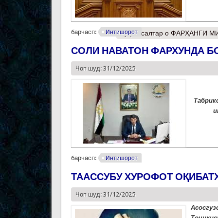
барчасп:
Интишорот
Муфассалтар
о ФАРҲАНГИ М
СОЛИ НАВАТОН ФАРХУНДА Б
Чоп шуд: 31/12/2025
Табрик
и
барчасп:
Интишорот
ТААССУБУ ХУРОФОТ ОҚИБАТ
Чоп шуд: 31/12/2025
Асосгу
Тоҷики