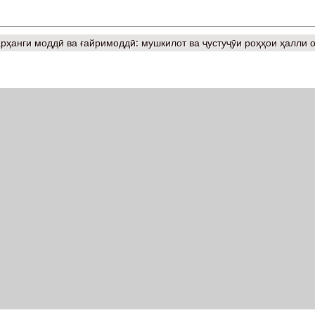
ҳанги моддӣ ва ғайримоддӣ: мушкилот ва ҷустуҷӯи роҳҳои ҳалли 