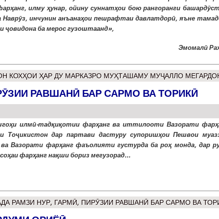
фарҳанг, илму ҳунар, ойину суннатҳои бою рангоранги башардӯст
а Наврӯз, инчунин анъанаҳои пешрафтаи давлатдорӣ, яъне тамад
и ҷовидона ба мерос гузоштаанд»,
Эмомалӣ Ра
ОН КОХҲОИ ҲАР ДУ МАРКАЗРО МУҲТАШАМУ МУҶАЛЛО МЕГАРДО
ИРӮЗИИ РАВШАНӢ БАР САРМО ВА ТОРИКӢ
шгоҳи илмӣ-тадқиқотии фарҳанг ва иттилооти Вазорати фарҳ
ии Тоҷикистон дар партави дастуру супоришҳои Пешвои муаз
ва Вазорати фарҳанг фаъолияти густурда ба роҳ монда, дар р
 соҳаи фарҳанг нақши бориз мегузорад...
АДА РАМЗИ НУР, ГАРМӢ, ПИРӮЗИИ РАВШАНӢ БАР САРМО ВА ТОР