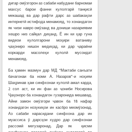
дигар омӯзгорон аз сабаби набудани барномаи
махсус барои фанни кулолгарӣ танқисӣ
мекашад ва дар рафти дарс аз шабакаҳои
интернетӣ истифода менамояд, то хонандагон
як чизи навро омӯзанд ва дониши назариявии
хешро низ сайқал диҳанд. Ё ин ки ҳар гуна
видеои кулолгарони моҳири ватаниву
ҷаҳониро нишон медиҳад, ки дар ҷараёни
коркарди масолеҳи кулолӣ мусоидат
менамояд.
Ба ҳамин мазмун дар МД “Мактаби санъати
бачагонаи ба номи А. Назаров”-и ноҳияи
Шаҳринав ҳам синфхонаи кулолӣ амал карда,
2 сол аст, ки ин фан аз ҷониби Носирова
Ҷаҳоноро ба хонандагон гузаронида мешавад.
Айни замон омӯзгори ҷавон ба 18 нафар
хонандагон нозукиҳои ин касбро меомӯзонад.
Аз сабаби нарасидани синфхона дар ин
муассиса ӯ дарсҳои худро дар синфхонаи
рассомӣ мегузаронад. Дар як қисми