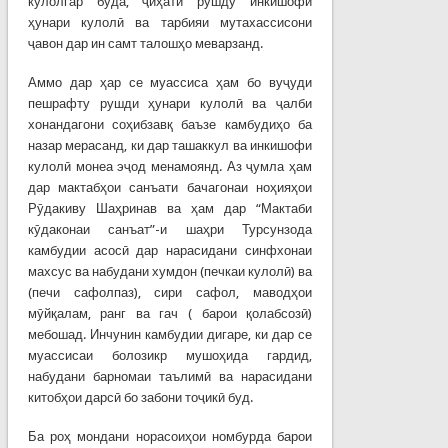
кулолгар буда, ҷиҳати рушду инкишофи
ҳунари кулолӣ ва тарбияи мутахассисони
ҷавон дар ин самт талошҳо меварзанд.
Аммо дар ҳар се муассиса ҳам бо вуҷуди
пешрафту рушди ҳунари кулолӣ ва ҷалби
хонандагони соҳибзавқ баъзе камбудиҳо ба
назар мерасанд, ки дар ташаккул ва инкишофи
кулолӣ монеа эҷод менамоянд. Аз ҷумла ҳам
дар мактабҳои санъати бачагонаи ноҳияҳои
Рӯдакиву Шаҳринав ва ҳам дар “Мактаби
кӯдаконаи санъат”-и шаҳри Турсунзода
камбудии асосӣ дар нарасидани синфхонаи
махсус ва набудани хумдон (печкаи кулолӣ) ва
(печи сафолпаз), сири сафол, маводҳои
мӯйқалам, ранг ва гач ( барои қолабсозӣ)
мебошад. Инчунин камбудии дигаре, ки дар се
муассисаи болозикр мушоҳида гардид,
набудани барномаи таълимӣ ва нарасидани
китобҳои дарсӣ бо забони тоҷикӣ буд.
Ба роҳ мондани норасоиҳои номбурда барои