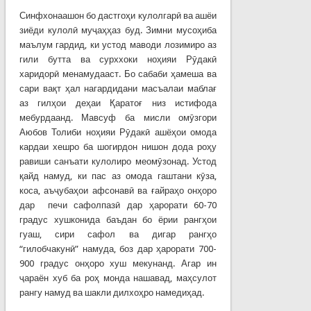
Синфхонаашон бо дастгоҳи кулолгарӣ ва ашёи
зиёди кулолӣ муҷаҳҳаз буд. Зимни мусоҳиба
маълум гардид, ки устод маводи лозимиро аз
гили бутта ва сурххоки ноҳияи Рӯдакӣ
харидорӣ менамудааст. Бо сабаби ҳамеша ва
сари вақт ҳал нагардидани масъалаи маблағ
аз гилҳои деҳаи Қаратоғ низ истифода
мебурдаанд. Мавсуф ба мисли омӯзгори
Аюбов Толиби ноҳияи Рӯдакӣ ашёҳои омода
кардаи хешро ба шогирдон нишон дода роҳу
равиши санъати кулолиро меомӯзонад. Устод
қайд намуд, ки пас аз омода гаштани кӯза,
коса, аъҷубаҳои афсонавӣ ва ғайраҳо онҳоро
дар печи сафолпазӣ дар ҳарорати 60-70
градус хушконида баъдан бо ёрии рангҳои
гуаш, сири сафол ва дигар рангҳо
“гилобчакунӣ” намуда, боз дар ҳарорати 700-
900 градус онҳоро хуш мекунанд. Агар ин
ҷараён хуб ба роҳ монда нашавад, маҳсулот
рангу намуд ва шакли дилхоҳро намедиҳад.