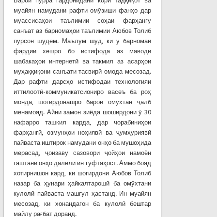
Барои пурра гардонидани кори тадқиқот ва
муайян намудани рафти омӯзиши фанҳо дар
муассисаҳои таълимии соҳаи фарҳангу
санъат аз барномаҳои таълимии Аюбов Толиб
пурсон шудем. Маълум шуд, ки ӯ барномаи
фардии хешро бо истифода аз маводи
шабакаҳои интернетӣ ва такмил аз асарҳои
муҳаққиқони санъати тасвирӣ омода месозад.
Дар рафти дарсҳо истифодаи технологияи
иттилоотӣ-коммуникатсиониро васеъ ба роҳ
монда, шогирдонашро барои омӯхтан ҷалб
менамояд. Айни замон зиёда шоширдони ӯ 30
нафарро ташкил карда, дар чорабиниҳои
фарҳангӣ, озмунҳои ноҳиявӣ ва ҷумҳуриявӣ
пайваста иштирок намудани онҳо ба мушоҳида
мерасад, ҷоизаву сазовори ҷойҳои намоён
гаштани онҳо далели ин гуфтаҳост. Аммо бояд
хотирнишон кард, ки шогирдони Аюбов Толиб
назар ба ҳунари ҳайкалтарошӣ ба омӯхтани
кулолӣ пайваста машғул ҳастанд. Ин муайян
месозад, ки хонандагон ба кулолӣ бештар
майлу рағбат доранд.