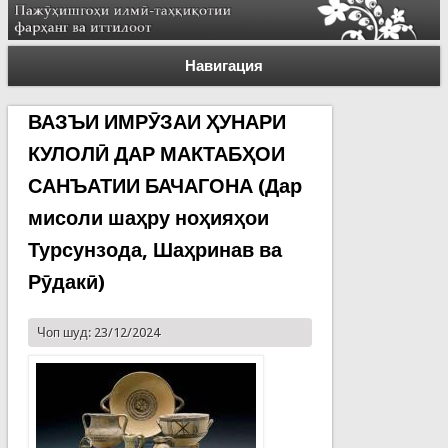
Навигация
ВАЗЪИ ИМРӮЗАИ ҲУНАРИ
КУЛОЛӢ ДАР МАКТАБҲОИ
САНЪАТИИ БАЧАГОНА (Дар
мисоли шаҳру ноҳияҳои
Турсунзода, Шаҳринав ва
Рӯдакӣ)
Чоп шуд: 23/12/2024