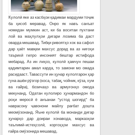
Кулолӣ яке аз касбҳои қадимаи мардуми тоҷик
ба ҳисоб меравад. Онро як навъ санъат
номидан мумкин аст, ки ба воситаи пухтани
лой ва маҳлулҳои дигари лозима ба даст
оварда мешавад. Тибқи ривоятҳо хок ва сафол
дар ҳаёт мавқеи махсус дорад ва аз нигоҳи
таърихӣ гилро инсоният бештар истифода
мебарад. Аз ин лиҳоз, кулолӣ ҳамчун пешаи
қадимтарин амал карда, то замони мо омада
расидааст. Тавассути ин ҳунар кулолгарон ҳар
гуна ашёи рӯзгор (коса, табақ, чойник, кӯза, хум
ва ғайра), бозичаҳо ва армуғонҳо омода
мекунанд. Одатан кулолиро ҳунармандон бо
роҳи меросӣ ё анъанаи “устод шогирд” ба
наврасону ҷавонони майлу рағбат дошта
меомӯзонанд. Яъне кулолӣ ба монанди дигар
ҳунарҳо дар доираи хонавода, марказҳои
таълимӣ-истеҳсолӣ, коргоҳҳои махсус ва
ғайра омӯзонида мешавад.