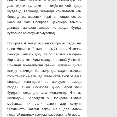
синфхонаи рассомӣ ашёҳои кулолгарӣ ва
дастгоҳҳои кулолии ин омӯзгор ҷой дода
шудаанд. Гарчанде теъдоди хонандагон кам
бошанд ва шароити корӣ он қадар созгор
набошад ҳам Носирова Ҷаҳоноро тамоми
донишу малакаи хешро истифода бурда,
кулолиро ба онҳо меомӯзонад.
Носирова Ҷ. нозукиҳои ин касбро аз падараш,
яъне Носиров Фозилҷон омӯхтааст. Натиҷаи
пажуҳиш нишон дод, ки бо сабаби набудани
барномаву китобҳои махсуси соҳавӣ ӯ низ ба
монанди муаллимони фанни кулолии дигар
шаҳру ноҳияҳои болозикр дар таҳияи нақшаи
корӣ танқисӣ мекашад. Вале натичаҳои ба даст
овардаи хонандагон ва маҳсулоти омода
кардаи эшон Носирова Ҷ.-ро барои пеш
бурдани соҳа дилгарм менамояд. Яке аз
шогирдони болаёқати ӯ Носирова Омина
мебошад, ки соли равон дар озмуни
“Тоҷикистон-Ватани азизи ман” дар даври
ноҳиявӣ иштирок намуда сазовори ҷойи аввал