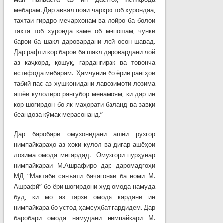
мебарам. Дар аввал пояи чархро тоб хӯрондаа,
тахтаи гирдро мечархонам ва лойро ба болои
тахта тоб хӯронда каме об мепошам, чунки
барои ба шакл даровардани лой осон шавад.
Дар рафти кор барои ба шакл даровардани лой
аз каҷкорд, қошуқ, гардангирак ва товонча
истифода мебарам. Ҳамчунин бо ёрии рангҳои
табиӣ пас аз хушконидани лавозимоти лозима
ашёи кулолиро рангубор менамоям, ки дар ин
кор шогирдон бо як маҳорати баланд ва завқи
беандоза кӯмак мерасонанд.”
Дар баробари омӯзонидани ашёи рӯзгор
нимпайкараҳо аз хоки кулол ва дигар ашёҳои
лозима омода мегардад. Омӯзгори пурҳунар
нимпайкараи М.Ашрафиро дар даромадгоҳи
МД “Мактаби санъати бачагонаи ба номи М.
Ашрафӣ” бо ёри шогирдони худ омода намуда
буд, ки мо аз тарзи омода кардани ин
нимпайкара бо устод ҳамсуҳбат гардидем. Дар
баробари омода намудани нимпайкари М.