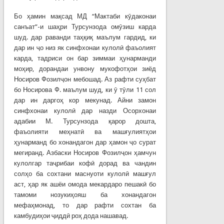
Бо ҳамин мақсад МД “Мактаби кӯдаконаи
санъат”-и шаҳри Турсунзода омӯзиш карда
шуд. дар раванди таҳқиқ маълум гардид, ки
дар ин ҷо низ як синфхонаи кулолӣ фаъолият
карда, тадриси он бар зиммаи ҳунарманди
моҳир, дорандаи унвону мукофотҳои зиёд
Носиров Фозилҷон мебошад. Аз рафти суҳбат
бо Носирова Ф. маълум шуд, ки ӯ тӯли 11 сол
дар ин даргоҳ кор мекунад. Айни замон
синфхонаи кулолӣ дар назди Осорхонаи
адабии М. Турсунзода қарор дошта,
фаъолияти меҳнатӣ ва машғулиятҳои
ҳунарманд бо хонандагон дар ҳамон ҷо сурат
мегиранд. Азбаски Носиров Фозилҷон ҳамчун
кулолгар таҷрибаи кофӣ дорад ва чандин
солҳо ба сохтани маснуоти кулолӣ машғул
аст, ҳар як ашёи омода мекардаро пешакӣ бо
тамоми нозукиҳояш ба хонандагон
мефаҳмонад, то дар рафти сохтан ба
камбудиҳои ҷиддӣ роҳ дода нашавад.