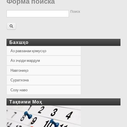
Форма поиска
Поиск
Бахшҳо
Аз равзанаи қомусҳо
Аз эҷоди мардум
Навгониҳо
Суратхона
Созу наво
Тақвими Моҳ