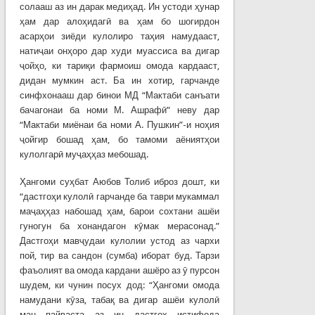
солааш аз ин дарак медиҳад. Ин устоди ҳунар
ҳам дар алоҳидагӣ ва ҳам бо шогирдон
асарҳои зиёди кулолиро таҳия намудааст,
натиҷаи онҳоро дар худи муассиса ва дигар
ҷойҳо, ки тариқи фармоиш омода кардааст,
дидан мумкин аст. Ба ин хотир, гарчанде
синфхонааш дар бинои МД “Мактаби санъати
бачагонаи ба номи М. Ашрафӣ” неву дар
“Мактаби миёнаи ба номи А. Пушкин”-и ноҳия
ҷойгир бошад ҳам, бо тамоми аёниятҳои
кулолгарӣ муҷаҳҳаз мебошад.
Ҳангоми суҳбат Аюбов Толиб иброз дошт, ки
“дастгоҳи кулолӣ гарчанде ба таври мукаммал
маҷаҳҳаз набошад ҳам, барои сохтани ашёи
гуногун ба хонандагон кӯмак мерасонад.”
Дастгоҳи мавҷудаи кулолии устод аз чархи
пой, тир ва сандон (сумба) иборат буд. Тарзи
фаъолият ва омода кардани ашёро аз ӯ пурсон
шудем, ки чунин посух дод: “Ҳангоми омода
намудани кӯза, табақ ва дигар ашёи кулолӣ
ман пайваста аз ин дастгоҳ истифода