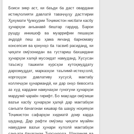
Боиси зикр аст, ки баъди ба даст овардани
истиқлолияти давлатӣ таваҷҷуҳу дастгирии
Ҳукумати Ҷумҳурии Тоҷикистон нисбати касбу
ҳунарҳои анъанавӣ бештар гардид. Барои
рушду инкишоф ва муаррифии пешаҳои
аҷдодӣ пеш аз ҳама якчанд барномаву
консепсия ва қонунҳо ба тасвиб расиданд, ки
ҷиҳати омӯзонидан ва густариш бахшидани
ҳунарҳои халқӣ мусоидат намуданд. Хусусан
таъсису ташкили курсҳои кутоҳмуддату
дарозмуддат, марказҳои таълимӣ-истеҳсолӣ,
коргоҳҳои давлативу хусусӣ, мактабу
коллеҷҳои ҳунармандӣ, ки дар онҳо бевосита
аз худ кардани намунаҳои гуногуни ҳунарҳои
мардумӣ ҷараён гирифт. Бо мақсади омӯзиши
вазъи касбу ҳунарҳои ҳалқӣ дар мактабҳои
санъати бачагонаи кишвар ба шаҳру ноҳияҳои
Тоҷикистон сафарҳои хидматӣ доир карда
шуданд. Дар рафти омӯзиш ҷиҳати муайян
намудани вазъи ҳунари кулолӣ мактабҳои
санъати бачагонаи Турсунзода, Шаҳринав ва