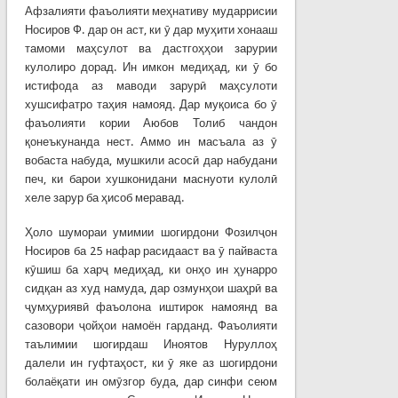
Афзалияти фаъолияти меҳнативу мударрисии
Носиров Ф. дар он аст, ки ӯ дар муҳити хонааш
тамоми маҳсулот ва дастгоҳҳои зарурии
кулолиро дорад. Ин имкон медиҳад, ки ӯ бо
истифода аз маводи зарурӣ маҳсулоти
хушсифатро таҳия намояд. Дар муқоиса бо ӯ
фаъолияти кории Аюбов Толиб чандон
қонеъкунанда нест. Аммо ин масъала аз ӯ
вобаста набуда, мушкили асосӣ дар набудани
печ, ки барои хушконидани маснуоти кулолӣ
хеле зарур ба ҳисоб меравад.
Ҳоло шумораи умимии шогирдони Фозилҷон
Носиров ба 25 нафар расидааст ва ӯ пайваста
кӯшиш ба харҷ медиҳад, ки онҳо ин ҳунарро
сидқан аз худ намуда, дар озмунҳои шаҳрӣ ва
ҷумҳуриявӣ фаъолона иштирок намоянд ва
сазовори ҷойҳои намоён гарданд. Фаъолияти
таълимии шогирдаш Иноятов Нуруллоҳ
далели ин гуфтаҳост, ки ӯ яке аз шогирдони
болаёқати ин омӯзгор буда, дар синфи сеюм