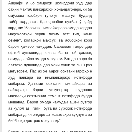
Ашрафӣ ӯ бо ҳамроҳи шогирдони худ дар
саҳни мактаб пайкараҳои хонандагонеро, ки ба
омӯзиши касбҳои гуногун машғул буданд
тайёр кардааст. Дар ҷараёни суҳбат ӯ қайд
кард, ки: “барои як нимпайкараро омода кардан
маҳсулотҳои зерин лозим аст: гил, каме
семент, колабҳои махсус ва асбобҳои корӣ
барои ҳамвор намудан. Сараввал гилро дар
офтоб хушконида, сипас ба он об ҳамроҳ
намуда, лойро омода мекунем. Баъдан онро бо
латтаҳо пушонида дар ҷойи хушк то 5-10 рӯз
мегузорем. Пас аз он барои сохтани зарфҳо ё
худ пайкара ва нимпайкараҳо истифода
мебарем. Ҳангоми сохтани нимпайкара ва
пайкараҳо барои устувортар шуданаш
масолеҳи сохтмонии семент истифода бурда
мешавад. Барои омода намудаи ашёи рӯзгор
аз кулол аз гили бута ва сурххок истифода
мебаранд, ки онҳоро аз мавзеъҳои куҳнума ва
биёбонҳо дастрас мекунанд.”