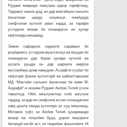
Рӯдакӣ мавриди пажуҳиш қарор гирифтанд.
Тадқиқот нишон дод, ки дар мактабҳои санъати
бачагонаи шаҳру ноҳияҳои номбурда
синфхонаи кулолӣ амал карда, аз тарафи
устодони моҳир ба хонандагон ин ҳунар
омӯзонида мешавад.
Зимни сафарҳои хидматӣ сараввал бо
роҳбарияту устодони муассисаҳо ва баъдан бо
хонандагон дар бораи ҳунари кулолӣ ва
ҳолати рушди он дар шароити имрӯза
мусоҳибаҳо доир намудем. Аз рафти суҳбат бо
омӯзгори фанни кулолгарӣ ва ҳайкалтарошии
МД “Мактаби санъати бачагонаи ба номи М.
Ашрафӣ”-и ноҳияи Рӯдакӣ Аюбов Толиб (соли
таваллуд 1964, маълумоташ олӣ) маълум
гардид, ки дар ин синфхона аслан хонандагони
завқ дошта омада кулолиро аз худ мекунанд.
Метавон гуфт, ки Аюбов Толиб ҳунарманди
моҳир ва нозукбин буда, дорои маҳорати
баландӣ касбӣ аст, ки таҷрибаи фаъолияти 18