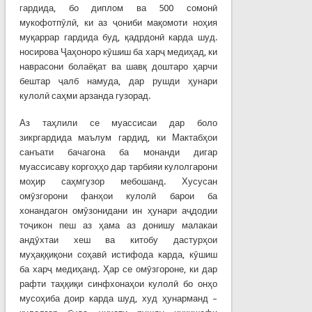
гардида, бо диплом ва 500 сомонӣ
мукофотпӯлӣ, ки аз ҷониби мақомоти ноҳия
муқаррар гардида буд, қадрдонӣ карда шуд.
носирова Ҷаҳоноро кӯшиш ба харҷ медиҳад, ки
наврасони болаёқат ва шавқ доштаро ҳарчи
бештар ҷалб намуда, дар рушди ҳунари
кулолӣ саҳми арзанда гузорад.
Аз таҳлили се муассисаи дар боло
зикргардида маълум гардид, ки Мактабҳои
санъати бачагона ба монанди дигар
муассисаву коргоҳҳо дар тарбияи кулолгарони
моҳир саҳмгузор мебошанд. Хусусан
омӯзгорони фанҳои кулолӣ барои ба
хонандагон омӯзонидани ин ҳунари аҷдодии
тоҷикон пеш аз ҳама аз донишу малакаи
андӯхтаи хеш ва китобу дастурҳои
муҳаққиқони соҳавӣ истифода карда, кӯшиш
ба харҷ медиҳанд. Ҳар се омӯзгороне, ки дар
рафти таҳқиқи синфхонаҳои кулолӣ бо онҳо
мусоҳиба доир карда шуд, худ ҳунарманд –