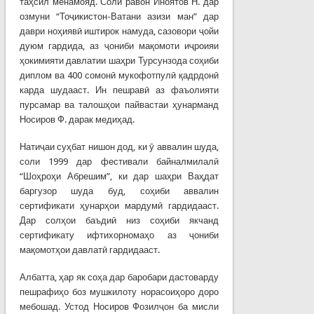
таҳсил менамояд. Соли равон Иноятов Н. дар
озмуни “Тоҷикистон-Ватани азизи ман” дар
даври ноҳиявӣ иштирок намуда, сазовори ҷойи
дуюм гардида, аз ҷониби мақомоти иҷроияи
ҳокимияти давлатии шаҳри Турсунзода соҳиби
диплом ва 400 сомонӣ мукофотпулӣ қадрдонӣ
карда шудааст. Ин пешравӣ аз фаъолияти
пурсамар ва талошҳои пайвастаи ҳунарманд
Носиров Ф. дарак медиҳад.
Натиҷаи суҳбат нишон дод, ки ӯ аввалин шуда,
соли 1999 дар фестивали байналмилалӣ
“Шоҳроҳи Абрешим”, ки дар шаҳри Ваҳдат
баргузор шуда буд, соҳиби аввалин
сертификати ҳунарҳои мардумӣ гардидааст.
Дар солҳои баъдиӣ низ соҳиби якчанд
сертификату ифтихорномаҳо аз ҷониби
мақомотҳои давлатӣ гардидааст.
Албатта, ҳар як соҳа дар баробари дастоварду
пешрафиҳо боз мушкилоту норасоиҳоро доро
мебошад. Устод Носиров Фозилҷон ба мисли