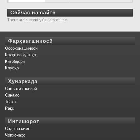
Сейчас на сайте
There are currently 0 users online.
Фарҳангшиносӣ
Осорхонашиносӣ
Кохҳо ва кушкҳо
Китобдорӣ
Клубҳо
Ҳунаркада
Санъати тасвирӣ
Синамо
Театр
Рақс
Интишорот
Садо ва симо
Чопхонаҳо