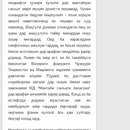
пешрафти ҳунари кулолӣ дар мактабҳои
санъат амри муҳим дониста мешавад. Чунки
хонандагон бидуни машғулият – яъне корҳои
амалӣ наметавонанд ин пешаро аз худ
намоянд. Маҳсули дониши хонандагон пеш аз
ҳама дар маҳсулоти тайёр мекардаи онҳо
зоҳир мегардад. Оид ба нарасидани
синфхонаҳо маълум гардид, ки баъзе ноҳияҳо
бинои асосиашон дар арафаи омодабош қарор
доранд. Лозим ба зикр аст, ки бо ташаббуси
бевоситаи Вазорати фарҳанги Ҷумҳури
Тоҷикистон ва Мақомоти иҷроияи ҳокимияти
давлатии ноҳияи Рӯдакӣ бо дастгирии
соҳибкорони ватанӣ дар ноҳия бинои наву
замонавии МД “Мактаби санъати бачагона”
дар арафаи анҷомёбӣ қарор дорад. Баъд аз ба
истифода додани муассисаи нав ин
камбудиҳои зикр гардида бартараф шуда,
омӯзиши фанни кулолӣ боз ҳам хубтару
беҳтар хоҳад шуд.
Новобаста аз камбудиҳои ҷойдошта омӯзгорон