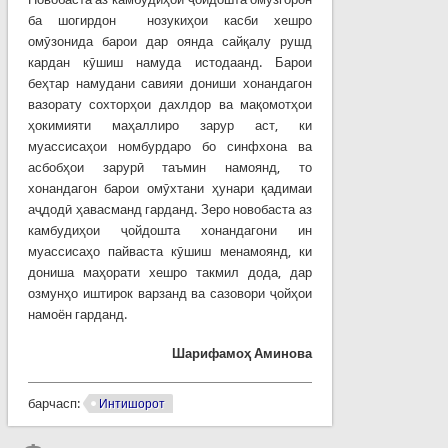
ба шогирдон нозукиҳои касби хешро
омӯзонида барои дар оянда сайқалу рушд
кардан кӯшиш намуда истодаанд. Барои
беҳтар намудани савияи дониши хонандагон
вазорату сохторҳои дахлдор ва мақомотҳои
ҳокимияти маҳаллиро зарур аст, ки
муассисаҳои номбурдаро бо синфхона ва
асбобҳои зарурӣ таъмин намоянд, то
хонандагон барои омӯхтани ҳунари қадимаи
аҷдодӣ ҳавасманд гарданд. Зеро новобаста аз
камбудиҳои ҷойдошта хонандагони ин
муассисаҳо пайваста кӯшиш менамоянд, ки
дониша маҳорати хешро такмил дода, дар
озмунҳо иштирок варзанд ва сазовори ҷойҳои
намоён гарданд.
Шарифамо
ҳ
Аминова
барчасп:
Интишорот