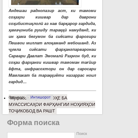
Андешаи раднопазир аст, ки тамоми
соҳаҳои кишвар дар даврони
соҳибистиқлолӣ аз нав барқарор гардида,
ҳамаҷониба рушду тараққӣ намуданд, ки
ин ҳама бегумон ба сиёсати фарогири
Пешвои миллат алоқаманд мебошанд. Аз
ҷумла сиёсати фарҳангпарваронаи
Сарвари Давлат Эмомалӣ Раҳмон буд, ки
соҳаи фарҳанги кишвар тамоман тағйир
ёфта, инфрасохтори он дар саросари
Мамлакат ба тараққиёти назаррас ноил
гардид...
барчасп:
Интишорот
Муфассалтар
о НИГОҲЕ БА
МУАССИСАҲОИ ФАРҲАНГИИ НОҲИЯҲОИ
ТОҶИКОБОД ВА РАШТ
Форма поиска
Поиск