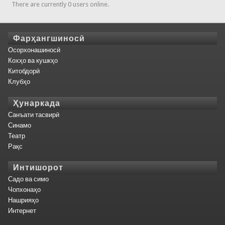
There are currently 0 users online.
Фарҳангшиносӣ
Осорхонашиносӣ
Кохҳо ва кушкҳо
Китобдорӣ
Клубҳо
Ҳунаркада
Санъати тасвирӣ
Синамо
Театр
Рақс
Интишорот
Садо ва симо
Чопхонаҳо
Нашрияҳо
Интернет