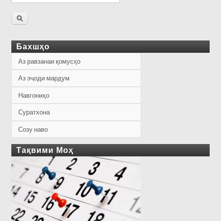
Бахшҳо
Аз равзанаи қомусҳо
Аз эҷоди мардум
Навгониҳо
Суратхона
Созу наво
Тақвими Моҳ