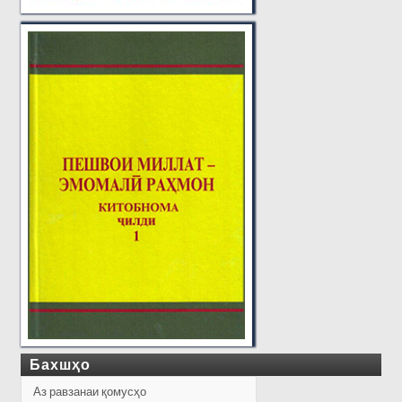
Бахшҳо
Аз равзанаи қомусҳо