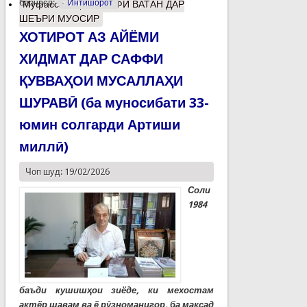
барчасп:
Интишорот
Муфассалтар
о ВАСФИ ВАТАН ДАР
ШЕЪРИ МУОСИР
ХОТИРОТ АЗ АЙЁМИ
ХИДМАТ ДАР САФФИ
ҚУВВАҲОИ МУСАЛЛАҲИ
ШУРАВӢ (ба муносибати 33-
юмин солгарди Артиши
миллӣ)
Чоп шуд: 19/02/2026
Соли
1984
баъди кушишҳои зиёде, ки мехостам
актёр шавам ва ё рӯзноманигор, ба мақсад