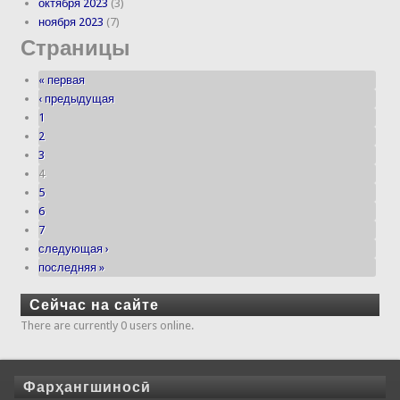
октября 2023
(3)
ноября 2023
(7)
Страницы
« первая
‹ предыдущая
1
2
3
4
5
6
7
следующая ›
последняя »
Сейчас на сайте
There are currently 0 users online.
Фарҳангшиносӣ