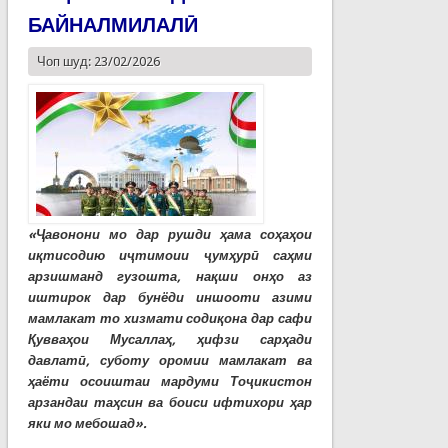
БАЙНАЛМИЛАЛӢ
Чоп шуд: 23/02/2026
«
Ҷ
авонони
мо
дар
рушди
ҳ
ама
со
ҳ
а
ҳ
ои
и
қ
тисодию
и
ҷ
тимоии
ҷ
ум
ҳ
ур
ӣ
са
ҳ
ми
арзишманд
гузошта
,
на
қ
ши
он
ҳ
о
аз
иштирок
дар
бунёди
иншооти
азими
мамлакат
то
хизмати
соди
қ
она
дар
сафи
Қ
увва
ҳ
ои
Мусалла
ҳ
,
ҳ
ифзи
сар
ҳ
ади
давлат
ӣ
,
суботу
оромии
мамлакат
ва
ҳ
аёти
осоиштаи
мардуми То
ҷ
икистон
арзандаи
та
ҳ
син
ва
боиси
ифтихори
ҳ
ар
яки
мо
мебошад»
.