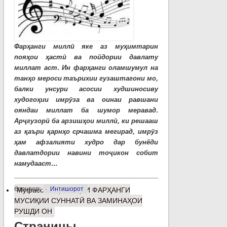
Фарҳанги миллӣ яке аз муҳимтарин
пояҳои ҳастӣ ва пойдории давлату
миллат аст. Ин фарҳанги оламшумул на
танҳо мероси таърихии гузаштагони мо,
балки унсури асосии худшиносиву
худогоҳии имрӯза ва оинаи равшани
ояндаи миллат ба шумор меравад.
Арҷгузорӣ ба арзишҳои миллӣ, ки решааш
аз қаъри қарнҳо срчашма мегирад, имрӯз
ҳам афзалияти худро дар бунёди
давлатдории навини тоҷикон собит
намудааст...
барчасп:
Интишорот
Муфассалтар
о ЭҲЁИ ФАРҲАНГИ
МУСИҚИИ СУННАТӢ ВА ЗАМИНАҲОИ
РУШДИ ОН
Страницы