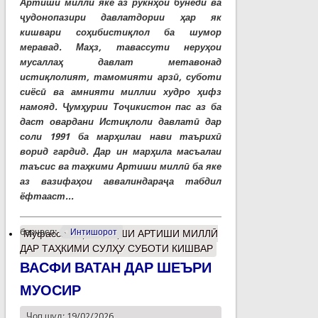
Артиши миллӣ яке аз рукнҳои бунёдӣ ва
ҷудонопазири давлатдории ҳар як
кишвари соҳибистиқлол ба шумор
меравад. Маҳз, тавассути неруҳои
мусаллаҳ давлат метавонад
истиқлолият, тамомияти арзӣ, суботи
сиёсӣ ва амнияти миллии худро ҳифз
намояд. Ҷумҳурии Тоҷикистон пас аз ба
даст овардани Истиқлоли давлатӣ дар
соли 1991 ба марҳилаи нави таърихӣ
ворид гардид. Дар ин марҳила масъалаи
таъсис ва таҳкими Артиши миллӣ ба яке
аз вазифаҳои аввалиндараҷа табдил
ёфтааст...
барчасп:
Интишорот
Муфассалтар
о НАҚШИ АРТИШИ МИЛЛӢ
ДАР ТАҲКИМИ СУЛҲУ СУБОТИ КИШВАР
ВАСФИ ВАТАН ДАР ШЕЪРИ
МУОСИР
Чоп шуд: 19/02/2026