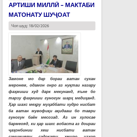
АРТИШИ МИЛЛӢ – МАКТАБИ
МАТОНАТУ ШУҶОАТ
Чоп шуд: 18/02/2026
Замоне мо дар бораи ватан сухан
меронем, одамон онро аз нуқтаи назару
фаҳмиши худ дарк мекунанд, яъне бо
тарзу фаҳмиши гуногун шарҳ медиҳанд.
Ҳар шахс меҳру муҳаббати худро нисбат
ба ватан мувофиқи ақидааш бо таври
гуногун баён месозад. Аз ин хулосае
бармеояд, ки ҳар шахс вобаста аз доираи
ҷаҳонбинии хеш нисбати ватан
самимияту садоқати хешро изҳор