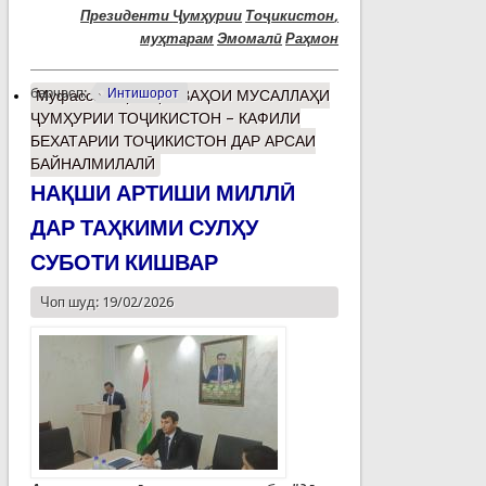
Президенти
Ҷ
ум
ҳ
урии
То
ҷ
икистон
,
му
ҳ
тарам
Эмомал
ӣ
Ра
ҳ
мон
барчасп:
Интишорот
Муфассалтар
о ҚУВВАҲОИ МУСАЛЛАҲИ
ҶУМҲУРИИ ТОҶИКИСТОН – КАФИЛИ
БЕХАТАРИИ ТОҶИКИСТОН ДАР АРСАИ
БАЙНАЛМИЛАЛӢ
НАҚШИ АРТИШИ МИЛЛӢ
ДАР ТАҲКИМИ СУЛҲУ
СУБОТИ КИШВАР
Чоп шуд: 19/02/2026