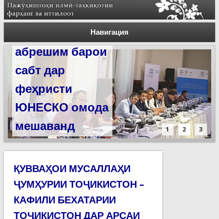
Силсилаи
ёдгориҳои роҳи
Навигация
абрешим барои
сабт дар
феҳристи
ЮНЕСКО омода
мешаванд
1
2
3
ҚУВВАҲОИ МУСАЛЛАҲИ
ҶУМҲУРИИ ТОҶИКИСТОН –
КАФИЛИ БЕХАТАРИИ
ТОҶИКИСТОН ДАР АРСАИ