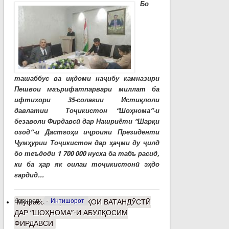
Бо
ташаббус ва иқдоми наҷибу камназири
Пешвои маърифатпарвари миллат ба
ифтихори 35-солагии Истиқлоли
давлатии Тоҷикистон “Шоҳнома”-и
безаволи Фирдавсӣ дар Нашриёти “Шарқи
озод”-и Дастгоҳи иҷроияи Президенти
Ҷумҳурии Тоҷикистон дар ҳаҷми ду ҷилд
бо теъдоди 1 700 000 нусха ба табъ расид,
ки ба ҳар як оилаи тоҷикистонӣ эҳдо
гардид...
барчасп:
Интишорот
Муфассалтар
о ҒОЯҲОИ ВАТАНДӮСТӢ
ДАР “ШОҲНОМА”-И АБУЛҚОСИМ
ФИРДАВСӢ