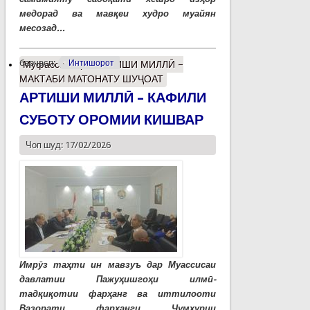
медорад ва мавқеи худро муайян
месозад...
барчасп:
Интишорот
Муфассалтар
о АРТИШИ МИЛЛӢ –
МАКТАБИ МАТОНАТУ ШУҶОАТ
АРТИШИ МИЛЛӢ – КАФИЛИ
СУБОТУ ОРОМИИ КИШВАР
Чоп шуд: 17/02/2026
Имрӯз таҳти ин мавзуъ дар Муассисаи
давлатии Пажуҳишгоҳи илмӣ-
тадқиқотии фарҳанг ва иттилооти
Вазорати фарҳанги Ҷумҳурии