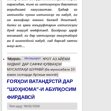
нарасидам, яъне аз имтиҳонҳои давлатии
воридшавӣ нагузаштам. Ҳадаф аз
интихоби чунин ихтисосҳо он набуд, ки
ин вазифаҳо маоши баланд доштанд,
балки аз ҳама маъруфтарин ихтисосҳои
дунё маҳсуб меёфтанд. Бисёриҳо ҳарф
мезананд, ки дар имтиҳонҳо хешутаборӣ
ва ё шиносбозӣ набуд, сад дарсад хатои
маҳз аст...
барчасп:
Интишорот
Муфассалтар
о ХОТИРОТ АЗ АЙЁМИ
ХИДМАТ ДАР САФФИ ҚУВВАҲОИ
МУСАЛЛАҲИ ШУРАВӢ (ба муносибати 33-
юмин солгарди Артиши миллӣ)
ҒОЯҲОИ ВАТАНДӮСТӢ ДАР
“ШОҲНОМА”-И АБУЛҚОСИМ
ФИРДАВСӢ
Чоп шуд: 18/02/2026