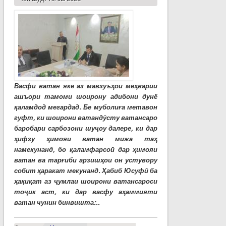
Васфи ватан яке аз мавзуъҳои меҳварии
ашъори тамоми шоирону адибони дунё
қаламдод мегардад. Бе муболиға метавон
гуфт, ки шоирони ватандӯсту ватансаро
баробари сарбозони шуҷоу далере, ки дар
ҳифзу ҳимояи ватан мижа таҳ
намекунанд, бо қаламфарсоӣ дар ҳимояи
ватан ва тарғиби арзишҳои он устувору
собит ҳаракат мекунанд. Ҳабиб Юсуфӣ ба
ҳақиқат аз ҷумлаи шоирони ватансароси
тоҷик аст, ки дар васфу аҳаммияти
ватан чунин бинвишта:..