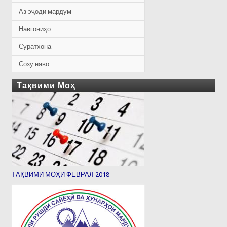
Аз эҷоди мардум
Навгониҳо
Суратхона
Созу наво
Тақвими Моҳ
ТАҚВИМИ МОҲИ ФЕВРАЛ 2018