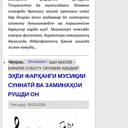
Тоҷикистон ба муносибати 33-юмин
солгарди Артиши миллӣ ҳамоиши илмӣ
дар доираи мизи мудаввар бо иштироки
олимону донишмандон ва коршиносон
баргузор карда шуд. Нишастро номзади
илмҳои филологӣ, директори пажуҳишгоҳ
Аминзода Абдулфаттоҳ Ҳаким кушода
эълон намуда,..
барчасп:
Интишорот
Муфассалтар
о АРТИШИ МИЛЛӢ –
КАФИЛИ СУБОТУ ОРОМИИ КИШВАР
ЭҲЁИ ФАРҲАНГИ МУСИҚИИ
СУННАТӢ ВА ЗАМИНАҲОИ
РУШДИ ОН
Чоп шуд: 10/02/2026