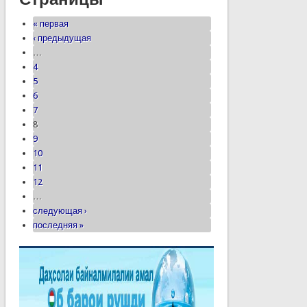
« первая
‹ предыдущая
…
4
5
6
7
8
9
10
11
12
…
следующая ›
последняя »