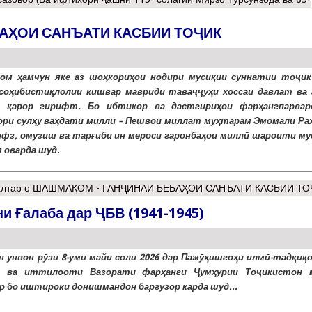
АҲОИ САНЪАТИ КАСБИИ ТОҶИК
м ҳамчун яке аз шоҳкориҳои нодири мусиқии суннатии тоҷик
соҳибистиқлолии кишвар мавриди таваҷҷуҳи хоссаи давлат ва 
г қарор гирифт. Бо ибтикор ва дастгириҳои фарҳангпарвар
ори сулҳу ваҳдати миллӣ – Пешвои миллат муҳтарам Эмомалӣ Ра
ифз, омузиш ва тарғиби ин мероси гаронбаҳои миллӣ шароити му
 оварда шуд.
лтар
о ШАШМАҚОМ - ГАНҶИНАИ БЕБАҲОИ САНЪАТИ КАСБИИ ТО
и Ғалаба дар ҶБВ (1941-1945)
н унвон рӯзи 8-уми майи соли 2026 дар Пажӯҳишгоҳи илмӣ-тадқиқ
г ва иттилооти Вазорати фарҳанги Ҷумҳурии Тоҷикистон 
р бо иштироки донишмандон баргузор карда шуд...