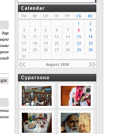
Calendar
ПН
ВТ
СР
ЧТ
ПТ
СБ
ВС
1
2
3
4
5
6
7
8
9
 дар
10
11
12
13
14
15
16
аҳли
17
18
19
20
21
22
23
онаи
24
25
26
27
28
29
30
ҳмон
31
соид
August 2026
Суратхона
ҶИК
отии
мизи