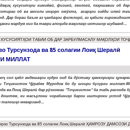
дақиқ хусуситҳои кимиёвӣ, физикӣ, геологӣ, паҳншавии об дар
хотираи об ва амсоли инҳоро омӯхта, асарҳои зиёди илмӣ та
нд. Дар бораи баъзе аз ҷанбаҳои фолклорӣ, аз қабили гиромидошт
ҳанги мардум низ ба таври алоҳида мақолаҳо интишор шудаанд...
ХУСУСИЯТҲОИ ТАБИИ ОБ ДАР ЗАРБУЛМАСАЛУ МАҚОЛҲОИ ТОҶ
зо Турсунзода ва 85 солагии Лоиқ Шералӣ
И МИЛЛАТ
анҷ сол қабл андешаҳои худро оид ба дӯстиву ҳамкориҳои ҳунарм
 Тоҷикистон Ҷӯрабек Муродов бо ду шоири бузурги миллат-М
ода ва Лоиқ Шералӣ дар рӯзномаи “Тоҷикистон” ба табъ расонда б
 доштем, ки масъулони чорабиниҳо барои иштироки устод Ҷӯр
 талошҳо меварзанд...
Мирзо Турсунзода ва 85 солагии Лоиқ Шералӣ ҲАМРОЗУ ДАМСОЗИ 