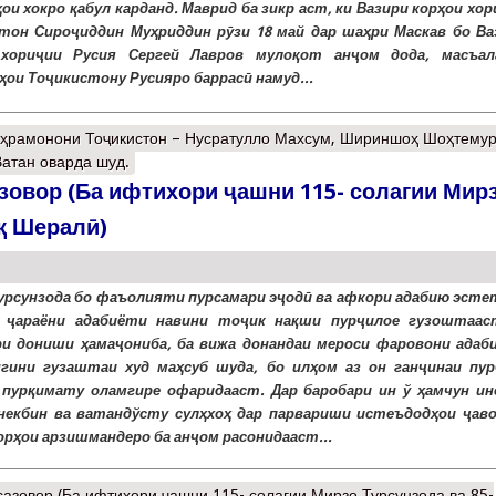
ҳои хокро қабул карданд. Маврид ба зикр аст, ки Вазири корҳои хо
тон Сироҷиддин Муҳриддин рӯзи 18 май дар шаҳри Маскав бо Ва
 хориҷии Русия Сергей Лавров мулоқот анҷом дода, масъал
ҳои Тоҷикистону Русияро баррасӣ намуд...
қаҳрамонони Тоҷикистон – Нусратулло Махсум, Шириншоҳ Шоҳтемур
атан оварда шуд.
зовор (Ба ифтихори ҷашни 115- солагии Мир
қ Шералӣ)
урсунзода бо фаъолияти пурсамари эҷодӣ ва афкори адабию эсте
р ҷараёни адабиёти навини тоҷик нақши пурҷилое гузоштаас
и дониши ҳамаҷониба, ба вижа донандаи мероси фаровони адаб
гини гузаштаи худ маҳсуб шуда, бо илҳом аз он ганҷинаи пур
 пурқимату оламгире офаридааст. Дар баробари ин ў ҳамчун ин
 некбин ва ватандўсту сулҳхоҳ дар парвариши истеъдодҳои ҷаво
орҳои арзишмандеро ба анҷом расонидааст...
сазовор (Ба ифтихори ҷашни 115- солагии Мирзо Турсунзода ва 85-