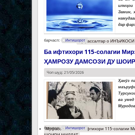
илмҳои 
Замин, 
намудаа
дар фар
барчасп:
Интишорот
Муфассалтар
о ИНЪИКОСИ 
Ба ифтихори 115-солагии Мир
ҲАМРОЗУ ДАМСОЗИ ДУ ШОИР
Чоп шуд: 21/05/2026
Ҳанӯз п
маъруфи
Турсунз
ва умед
Муродов
барчасп:
Интишорот
Муфассалтар
о Ба ифтихори 115-солагии 