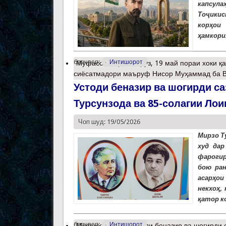
капсула
Тоҷикис
корҳои
ҳамкори
барчасп:
Интишорот
Муфассалтар
о Имрӯз, 19 май пораи хоки 
сиёсатмадори маъруф Нисор Муҳаммад ба В
Устоди беназир ва шогирди са
Турсунзода ва 85-солагии Лои
Чоп шуд: 19/05/2026
Мирзо Т
худ да
фарогир
бою ран
асарҳои
некхоҳ,
қатор к
барчасп:
Интишорот
Муфассалтар
о Устоди беназир ва шогирди 