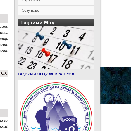
Суратхона
Созу наво
Тақвими Моҳ
оири
осса
гоҳи
вони
амони
.
РОҲ
ТАҚВИМИ МОҲИ ФЕВРАЛ 2018
м ва
асмӣ