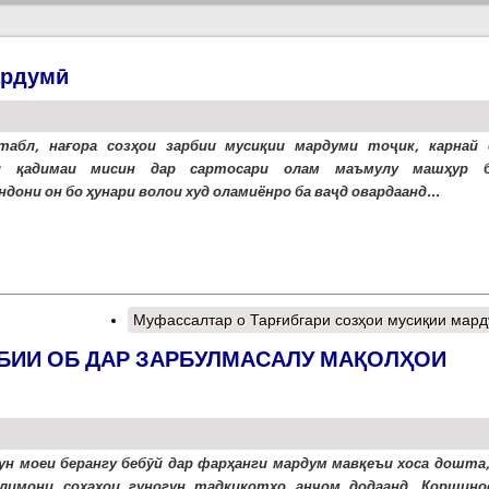
ардумӣ
табл, нағора созҳои зарбии мусиқии мардуми тоҷик, карнай 
и қадимаи мисин дар сартосари олам маъмулу машҳур б
дони он бо ҳунари волои худ оламиёнро ба ваҷд овардаанд...
Муфассалтар
о Тарғибгари созҳои мусиқии мар
БИИ ОБ ДАР ЗАРБУЛМАСАЛУ МАҚОЛҲОИ
ун моеи берангу бебӯй дар фарҳанги мардум мавқеъи хоса дошта,
лимони соҳаҳои гуногун тадқиқотҳо анҷом додаанд. Коршино