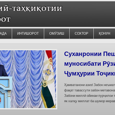
АДА
ИНТИШОРОТ
ОМӮЗИШ
СОХТОР
ҚОНУН
Силсилаи ёдгор
барои сабт дар
омода мешаван
Дар бахшҳои семинар вазъи омо
кишварҳои Осиёи Марказӣ, аз он
минтақавии Фарғона-Сирдарё», к
Тоҷикистон ва Ўзбекистон пешн