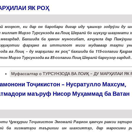
АРҲИЛАИ ЯК РОҲ
й моҳест, ки дар он баробари дигар иду ҷашнҳо зодрӯзи ду ш
 миллат Мирзо Турсунзода ва Лоиқ Шералӣ бо шукуҳу шаҳомати х
мегардад. Бахшида ба ҳамин муносибат, азҷумла дар Пажӯҳиш
аҳқиқотии фарҳанг ва иттилоот мизи мудаввар таҳти ун
зода ва Лоиқ – ду марҳилаи як роҳ” бахшида ба 115-солагии Қаҳр
тон Мирзо Турсунзода ва 85-солагии Лоиқ Шералӣ баргузор гардид..
Муфассалтар
о ТУРСУНЗОДА ВА ЛОИҚ – ДУ МАРҲИЛАИ ЯК 
рамонони Тоҷикистон – Нусратулло Махсум,
тмадори маъруф Нисор Муҳаммад ба Ватан
нти Ҷумҳурии Тоҷикистон Эмомалӣ Раҳмон ҳамчун рамзи эҳтиро
орӣ ба хизматҳои таърихии ин шахсиятҳо, дар маросими р