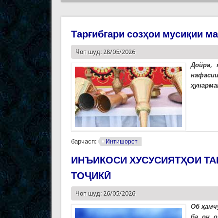
Тарғибгари созҳои мусиқии м
Чоп шуд: 28/05/2026
Дойра, 
нафаси
ҳунарман
барчасп:
Интишорот
ИНЪИКОСИ ХУСУСИЯТҲОИ ТА
ТОҶИКӢ
Чоп шуд: 26/05/2026
Об ҳамч
ба он о