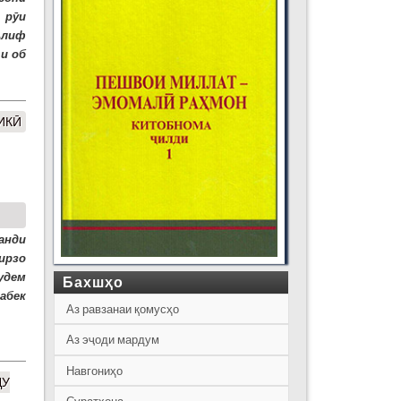
 рӯи
ълиф
и об
ИКӢ
анди
ирзо
удем
Бахшҳо
абек
Аз равзанаи қомусҳо
Аз эҷоди мардум
Навгониҳо
ДУ