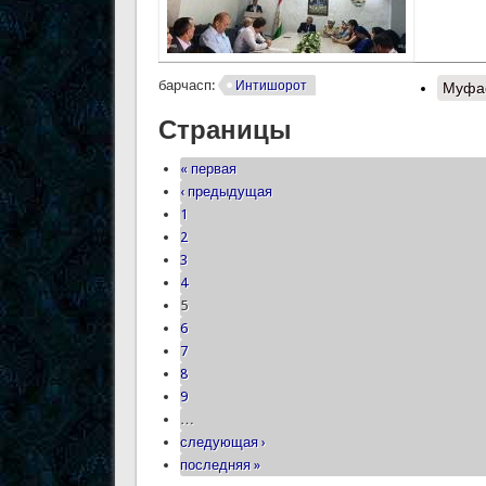
барчасп:
Интишорот
Муфа
Страницы
« первая
‹ предыдущая
1
2
3
4
5
6
7
8
9
…
следующая ›
последняя »