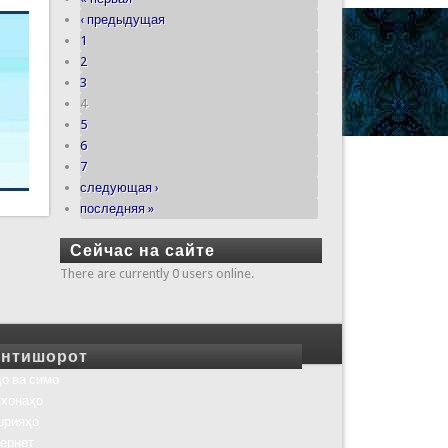
‹ предыдущая
1
2
3
4
5
6
7
следующая ›
последняя »
Сейчас на сайте
There are currently 0 users online.
нтишорот
о ва симо
хонаҳо
шрияҳо
ернет