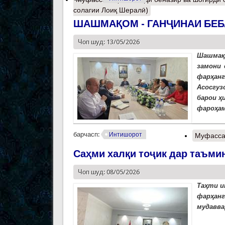
солагии Лоиқ Шералӣ)
ШАШМАҚОМ - ГАНҶИНАИ БЕБ
Чоп шуд: 13/05/2026
Шашмақо
замони 
фарҳан
Асосгуз
барои ҳ
фароҳам
барчасп:
Интишорот
Муфасса
Саҳми халқи тоҷик дар таъмин
Чоп шуд: 08/05/2026
Таҳти и
фарҳан
мудавва