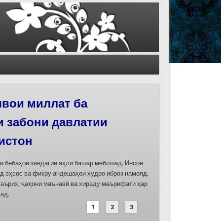
иҳои роҳи абрешим
 феҳристи ЮНЕСКО
д
дасозии ҳуҷҷатҳои номинатсияҳои муштараки
 ҷумла номинатсияи “Роҳи абрешим: гузаргоҳи
и аз ҷониби ҷумҳуриҳои Қазоқистон, Қирғизистон,
иҳод хоҳад шуд
1
2
3