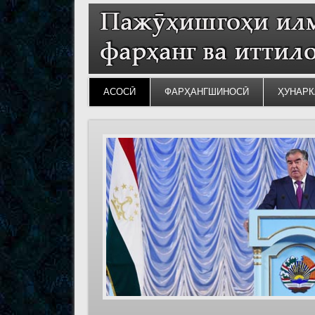
АСОСӢ
ФАРҲАНГШИНОСӢ
ҲУНАРК