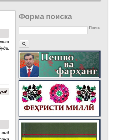
Форма поиска
Поиск
сози
уда,
думӣ
 оид
сони