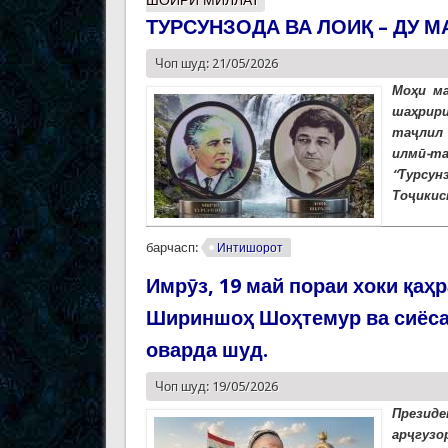
ШОИРИ МИЛЛАТ
ТУРСУНЗОДА ВА ЛОИҚ – ДУ М
Чоп шуд: 21/05/2026
Моҳи ма
шаҳрири
таҷлил 
илмӣ-т
“Турсун
Тоҷикис
барчасп:
Интишорот
Имрӯз, 19 май пораи хоки қаҳ
Шириншоҳ Шоҳтемур ва сиёса
оварда шуд.
Чоп шуд: 19/05/2026
Президе
арҷгуз