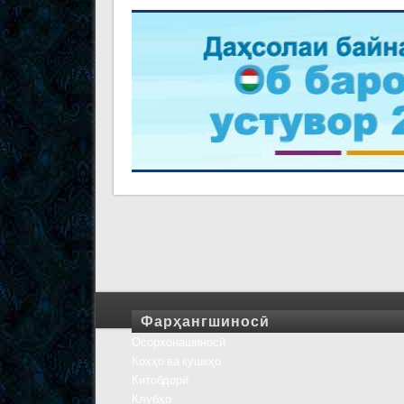
Фарҳангшиносӣ
Осорхонашиносӣ
Кохҳо ва кушкҳо
Китобдорӣ
Клубҳо