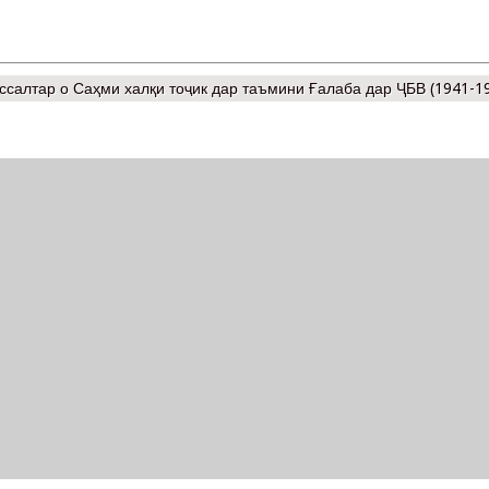
ссалтар
о Саҳми халқи тоҷик дар таъмини Ғалаба дар ҶБВ (1941-1