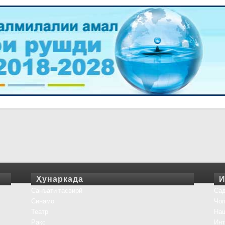
Ҳунаркада
И
Санъати тасвирӣ
Сад
Синамо
Чоп
Театр
На
Рақс
Инт