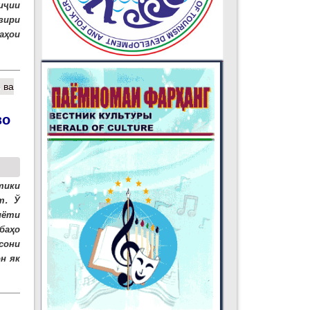
риҷии
зири
аҳои
 ва
зо
тики
т. Ў
иёти
баҳо
сони
н як