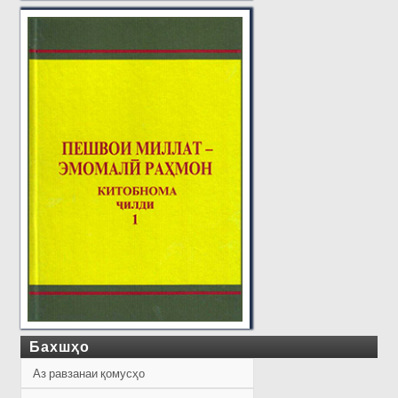
Бахшҳо
Аз равзанаи қомусҳо