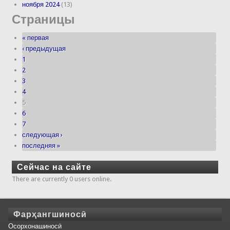
ноября 2024
(13)
Страницы
« первая
‹ предыдущая
1
2
3
4
5
6
7
следующая ›
последняя »
Сейчас на сайте
There are currently 0 users online.
Фарҳангшиносӣ
Осорхонашиносӣ