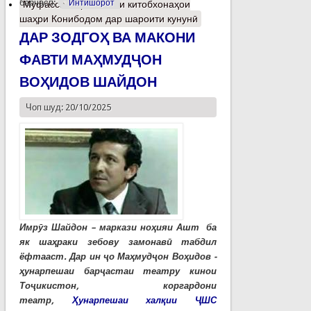
барчасп:
Интишорот
Муфассалтар
о Вазъи китобхонаҳои
шаҳри Конибодом дар шароити кунунӣ
ДАР ЗОДГОҲ ВА МАКОНИ
ФАВТИ МАҲМУДҶОН
ВОҲИДОВ ШАЙДОН
Чоп шуд: 20/10/2025
Имрӯз Шайдон – маркази ноҳияи Ашт ба
як шаҳраки зебову замонавӣ табдил
ёфтааст. Дар ин ҷо Маҳмудҷон Воҳидов -
ҳунарпешаи барҷастаи театру кинои
Тоҷикистон, коргардони
театр,
Ҳунарпешаи халқии ҶШС