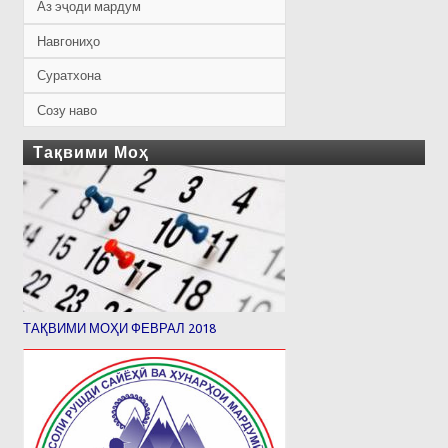
Аз эҷоди мардум
Навгониҳо
Суратхона
Созу наво
Тақвими Моҳ
ТАҚВИМИ МОҲИ ФЕВРАЛ 2018