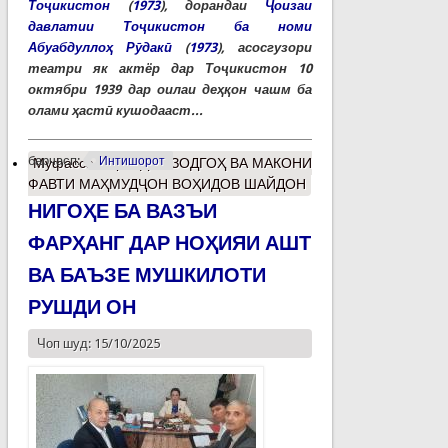
Тоҷикистон
(
1973
), дорандаи
Ҷоизаи
давлатии Тоҷикистон ба номи
Абуабдуллоҳ Рӯдакӣ
(
1973
), асосгузори
театри як актёр дар Тоҷикистон 10
октябри 1939 дар оилаи деҳқон чашм ба
олами ҳастӣ кушодааст...
барчасп:
Интишорот
Муфассалтар
о ДАР ЗОДГОҲ ВА МАКОНИ
ФАВТИ МАҲМУДҶОН ВОҲИДОВ ШАЙДОН
НИГОҲЕ БА ВАЗЪИ
ФАРҲАНГ ДАР НОҲИЯИ АШТ
ВА БАЪЗЕ МУШКИЛОТИ
РУШДИ ОН
Чоп шуд: 15/10/2025