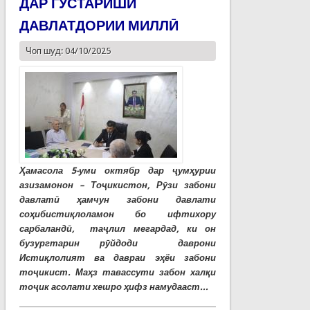
ДАР ГУСТАРИШИ
ДАВЛАТДОРИИ МИЛЛӢ
Чоп шуд: 04/10/2025
Ҳамасола 5-уми октябр дар ҷумҳурии
азизамонон – Тоҷикистон, Рӯзи забони
давлатӣ ҳамчун забони давлати
соҳибистиқлоламон бо ифтихору
сарбаландӣ, таҷлил мегардад, ки он
бузургтарин рӯйдоди даврони
Истиқлолият ва давраи эҳёи забони
тоҷикист. Маҳз тавассути забон халқи
тоҷик асолати хешро ҳифз намудааст...