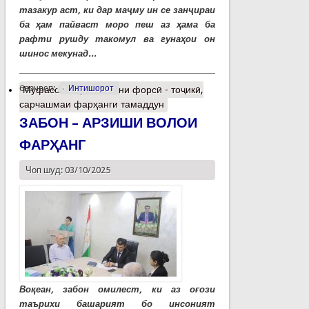
тазакур аст, ки дар маҷму ин се занҷираи
ба ҳам пайваст моро пеш аз ҳама ба
рафти рушду такомул ва гунаҳои он
шинос мекунад...
барчасп:
Интишорот
Муфассалтар
о Забони форсӣ - тоҷикӣ,
сарчашмаи фарҳанги тамаддун
ЗАБОН – АРЗИШИ ВОЛОИ
ФАРҲАНГ
Чоп шуд: 03/10/2025
Воқеан, забон омилест, ки аз оғози
таърихи башарият бо инсоният