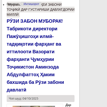
барчасп:
Интишорот
Муфассалтар
о МАВҚЕИ ЗАБОНИ
ТОҶИКӢ ДАР ГУСТАРИШИ ДАВЛАТДОРИИ
МИЛЛӢ
РӮЗИ ЗАБОН МУБОРАК!
Табрикоти директори
Пажӯҳишгоҳи илмӣ-
тадқиқотии фарҳанг ва
иттилооти Вазорати
фарҳанги Ҷумҳурии
Тоҷикистон Аминзода
Абдулфаттоҳ Ҳаким
бахшида ба Рӯзи забони
давлатӣ
Чоп шуд: 04/10/2025
Дар