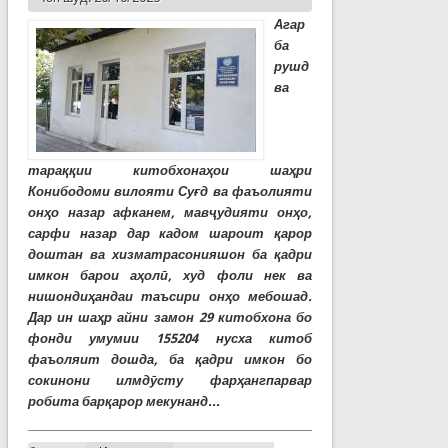
Агар
ба
рушд
ва
тараққии китобхонаҳои шаҳри
Конибодоми вилояти Суғд ва фаъолияти
онҳо назар афканем, мавҷудияти онҳо,
сарфи назар дар кадом шароит қарор
доштан ва хизматрасонияшон ба қадри
имкон барои аҳолӣ, худ фоли нек ва
нишондиҳандаи таъсири онҳо мебошад.
Дар ин шаҳр айни замон 29 китобхона бо
фонди умумии 155204 нусха китоб
фаъоляит дошда, ба қадри имкон бо
сокинони илмдӯсту фарҳангпарвар
робита барқарор мекунанд...