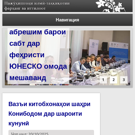
Силсилаи
ёдгориҳои роҳи
Навигация
абрешим барои
сабт дар
феҳристи
ЮНЕСКО омода
мешаванд
1
2
3
Вазъи китобхонаҳои шаҳри
Конибодом дар шароити
кунунӣ
Чоп шуд: 20/10/2025