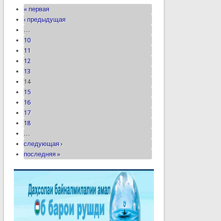
« первая
‹ предыдущая
…
10
11
12
13
14
15
16
17
18
…
следующая ›
последняя »