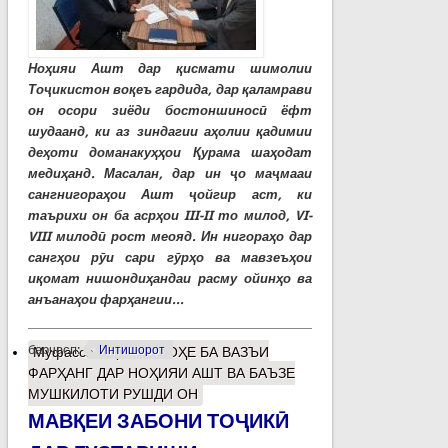
Ноҳияи Ашт дар қисмати шимолии
Тоҷикистон воқеъ гардида, дар қаламрави
он осори зиёди бостоншиносӣ ёфт
шудаанд, ки аз зиндагии аҳолии қадимии
деҳоти доманакуҳҳои Қурама шаҳодат
медиҳанд. Масалан, дар ин ҷо маҷмааи
сангнигораҳои Ашт ҷойгир аст, ки
таърихи он ба асрҳои III-II то милод, VI-
VIII милодӣ рост меояд. Ин нигораҳо дар
сангҳои рӯи сари гӯрҳо ва мавзеъҳои
иқомат нишондиҳандаи расму ойинҳо ва
анъанаҳои фарҳангии...
барчасп:
Интишорот
Муфассалтар
о НИГОҲЕ БА ВАЗЪИ
ФАРҲАНГ ДАР НОҲИЯИ АШТ ВА БАЪЗЕ
МУШКИЛОТИ РУШДИ ОН
МАВҚЕИ ЗАБОНИ ТОҶИКӢ