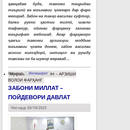
ҳамқадам буда, тамоми таҷрибаи
таърихӣ ва маънавии ҷомеаро дар фаро
мегирад. Забон на танҳо василаи гуфтор,
балки рукни ҳастии миллӣ, шакли
тафаккур, ойинаи фарҳангу хазинаи
маърифат мебошад. Агар фарҳангро
ҷамъи тамоми арзишҳои моддию
маънавии ҷомеа донем, забон василаи
асосии нигоҳдорӣ, интиқол ва рушду
тавсеаи он ба шумор меравад...
барчасп:
Интишорот
Муфассалтар
о ЗАБОН – АРЗИШИ
ВОЛОИ ФАРҲАНГ
ЗАБОНИ МИЛЛАТ –
ПОЙДЕВОРИ ДАВЛАТ
Чоп шуд: 03/10/2025