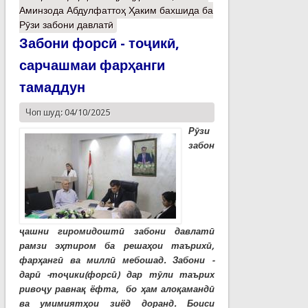
Аминзода Абдулфаттоҳ Ҳаким бахшида ба
Рӯзи забони давлатӣ
Забони форсӣ - тоҷикӣ,
сарчашмаи фарҳанги
тамаддун
Чоп шуд: 04/10/2025
Рӯзи
забон
ҷашни гиромидоштӣ забони давлатӣ
рамзи эҳтиром ба решаҳои таърихӣ,
фарҳангӣ ва миллӣ мебошад. Забони -
дарӣ -тоҷики(форсӣ) дар тӯли таърих
ривоҷу равнақ ёфта, бо ҳам алоқамандӣ
ва умимиятҳои зиёд доранд. Боиси