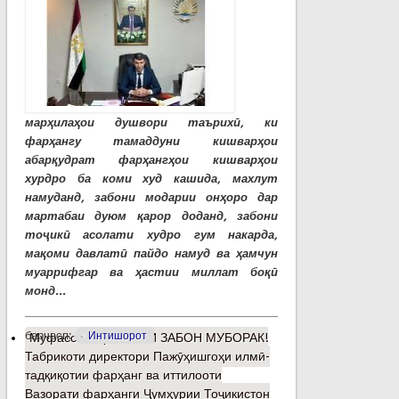
марҳилаҳои душвори таърихӣ, ки
фарҳангу тамаддуни кишварҳои
абарқудрат фарҳангҳои кишварҳои
хурдро ба коми худ кашида, махлут
намуданд, забони модарии онҳоро дар
мартабаи дуюм қарор доданд, забони
тоҷикӣ асолати худро гум накарда,
мақоми давлатӣ пайдо намуд ва ҳамчун
муаррифгар ва ҳастии миллат боқӣ
монд...
барчасп:
Интишорот
Муфассалтар
о РӮЗИ ЗАБОН МУБОРАК!
Табрикоти директори Пажӯҳишгоҳи илмӣ-
тадқиқотии фарҳанг ва иттилооти
Вазорати фарҳанги Ҷумҳурии Тоҷикистон