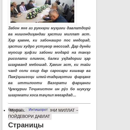
Забон яке аз рукнҳои муҳими давлатдорӣ
ва нишондиҳандаи ҳастии миллат аст.
Ҳар қавме, ки забонашро пос медорад,
ҳастии худро устувор месозад. Дар дунёи
муосир ҳифзи забони модарӣ на танҳо
рисолати олимон, балки уҳдадории ҳар
шаҳрванд мебошад. Ҳамин аст, ки тайи
чанд соли охир дар саросари кишвар ва
Пажӯҳишгоҳи илмӣ-тадқиқотии фарҳанг
ва иттилооти Вазорати фарҳанги
Ҷумҳурии Тоҷикистон ин рӯз бо шукуҳу
шаҳомати хоса таҷлил мегардад...
барчасп:
Интишорот
Муфассалтар
о ЗАБОНИ МИЛЛАТ –
ПОЙДЕВОРИ ДАВЛАТ
Страницы