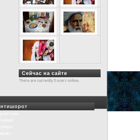
Сейчас на сайте
There are currently 0 users online.
нтишорот
о ва симо
хонаҳо
шрияҳо
ернет