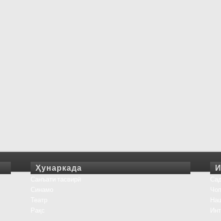
Ҳунаркада
И
Санъати тасвирӣ
Сад
Синамо
Чоп
Театр
На
Рақс
Инт