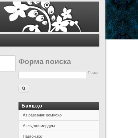
Форма поиска
Поиск
Бахшҳо
Аз равзанаи қомусҳо
Аз эҷоди мардум
Навгониҳо