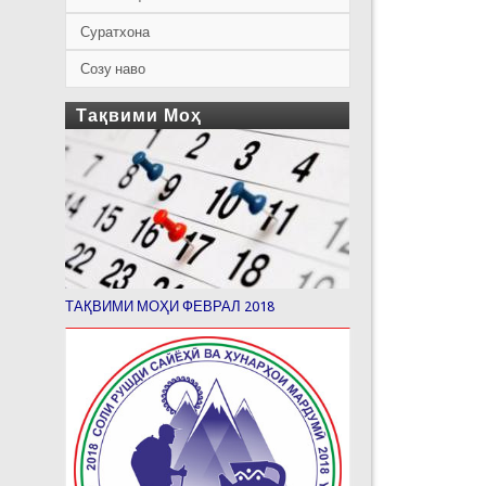
Суратхона
Созу наво
Тақвими Моҳ
ТАҚВИМИ МОҲИ ФЕВРАЛ 2018