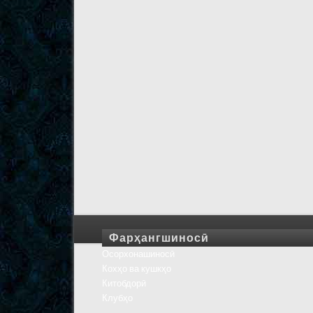
Фарҳангшиносӣ
Осорхонашиносӣ
Кохҳо ва кушкҳо
Китобдорӣ
Клубҳо