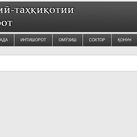
АДА
ИНТИШОРОТ
ОМӮЗИШ
СОХТОР
ҚОНУН