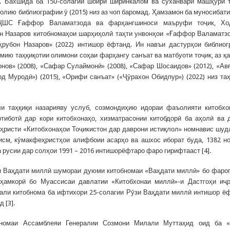
д. Бахшида ба 150-солагии шоири ширинкалом ва суханвари машҳури 
лию библиографии ӯ (2015) низ аз чоп баромад. Ҳамзамон ба муносибати
ИҶШС Ғаффор Валаматзода ва фарҳангшиноси маъруфи тоҷик, Хо
н Назаров китобномаҳои шарҳиҳолӣ таҳти унвонҳои «Ғаффор Валаматз
еҳрубон Назаров» (2022) интишор ёфтанд. Ин навъи дастурҳои библио
мию таҳқиқотии олимони соҳаи фарҳангу санъат ва матбуоти тоҷик, аз қ
нов» (2008), «Сафар Сулаймонӣ» (2008), «Сафар Шосаидов» (2012), «Ав
д Муродӣ») (2015), «Орифи санъат» («Ҷӯрахон Обидпур») (2022) низ та
и таҳқиқи назарияву услуб, созмондиҳию идораи фаъолияти китобхо
тиботӣ дар кори китобхонаҳо, хизматрасонии китобдорӣ ба аҳолӣ ва 
ҳристи «Китобхонаҳои Тоҷикистон дар даврони истиқлол» номнавис шуд
қисм, кӯмакфеҳристҳои алифбоии асарҳо ва ашхос иборат буда, 1382 н
а русии дар солҳои 1991 – 2016 интишорёфтаро фаро гирифтааст [4].
зи Ваҳдати миллӣ шумораи дуюми китобномаи «Ваҳдати миллӣ» бо фаро
ҳамкорӣ бо Муассисаи давлатии «Китобхонаи миллӣ»-и Дастгоҳи иҷ
ли китобнома ба ифтихори 25-солагии Рӯзи Ваҳдати миллӣ интишор ёф
 [3].
ъномаи Ассамблеяи Генералии Созмони Милали Муттаҳид оид ба «