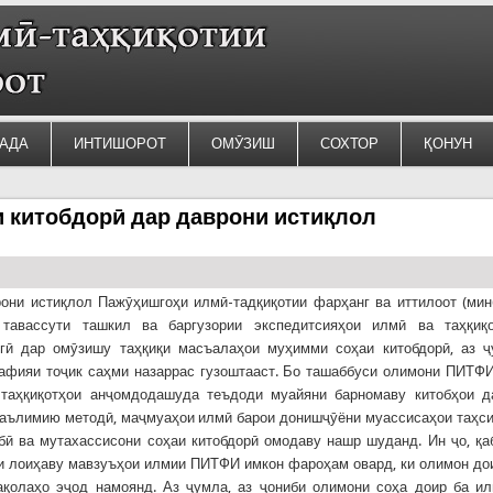
АДА
ИНТИШОРОТ
ОМӮЗИШ
СОХТОР
ҚОНУН
 китобдорӣ дар даврони истиқлол
они истиқлол Пажӯҳишгоҳи илмӣ-тадқиқотии фарҳанг ва иттилоот (ми
тавассути ташкил ва баргузории экспедитсияҳои илмӣ ва таҳқиқо
огӣ дар омӯзишу таҳқиқи масъалаҳои муҳимми соҳаи китобдорӣ, аз 
афияи тоҷик саҳми назаррас гузоштааст. Бо ташаббуси олимони ПИТФ
 таҳқиқотҳои анҷомдодашуда теъдоди муайяни барномаву китобҳои д
аълимию методӣ, маҷмуаҳои илмӣ барои донишҷӯёни муассисаҳои таҳс
бӣ ва мутахассисони соҳаи китобдорӣ омодаву нашр шуданд. Ин ҷо, қа
қи лоиҳаву мавзуъҳои илмии ПИТФИ имкон фароҳам овард, ки олимон до
қолаҳо эҷод намоянд. Аз ҷумла, аз ҷониби олимони соҳа доир ба и