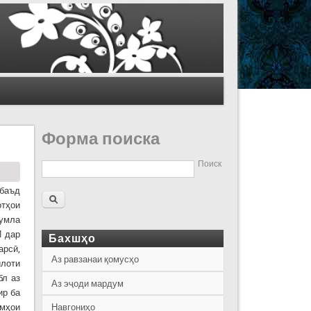
Форма поиска
Поиск
нбаъд
тҳои
ҷумла
И дар
Бахшҳо
арсӣ,
Аз равзанаи қомусҳо
илоти
бл аз
Аз эҷоди мардум
ир ба
лмҳои
Навгониҳо