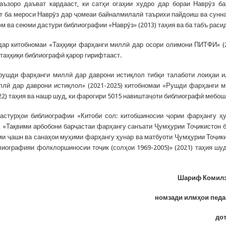
аъзоро даъват кардааст, ки сатҳи огаҳии худро дар бораи Наврӯз б
т ба мероси Наврӯз дар ҷомеаи байналмилалӣ таърихи пайдоиш ва сунн
 ва сеюми дастури библиографии «Наврӯз» (2013) таҳия ва ба табъ расид
ар китобномаи «Таҳқиқи фарҳанги миллӣ дар осори олимони ПИТФИ» (
таҳқиқи библиографӣ қарор гирифтааст.
ушди фарҳанги миллӣ дар даврони истиқлол тибқи талаботи лоиҳаи 
лӣ дар даврони истиқлол» (2021-2025) китобномаи «Рушди фарҳанги 
022) таҳия ва нашр шуд, ки фарогири 5015 навиштаҷоти библиографӣ мебош
стурҳои библиографии «Китоби сол: китобшиносии ҷории фарҳангу ҳ
2), «Тақвими арбобони барҷастаи фарҳангу санъати Ҷумҳурии Тоҷикистон 
вими ҷашн ва санаҳои муҳими фарҳангу ҳунар ва матбуоти Ҷумҳурии Тоҷик
иблиографияи фолклоршиносии тоҷик (солҳои 1969-2005)» (2021) таҳия шуд
Шариф Комилз
номзади илмҳои педа
до