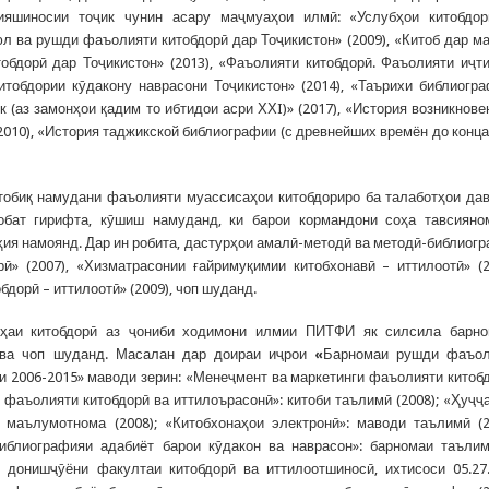
фияшиносии тоҷик чунин асару маҷмуаҳои илмӣ: «Услубҳои китобдо
оюл ва рушди фаъолияти китобдорӣ дар Тоҷикистон» (2009), «Китоб дар м
тобдорӣ дар Тоҷикистон» (2013), «Фаъолияти китобдорӣ. Фаъолияти иҷт
Китобдории кӯдакону наврасони Тоҷикистон» (2014), «Таърихи библиогр
к (аз замонҳои қадим то ибтидои асри ХХI)» (2017), «История возникнове
010), «История таджикской библиографии (с древнейших времён до конца
биқ намудани фаъолияти муассисаҳои китобдориро ба талаботҳои да
обат гирифта, кӯшиш намуданд, ки барои кормандони соҳа тавсияно
ҳия намоянд. Дар ин робита, дастурҳои амалӣ-методӣ ва методӣ-библиог
» (2007), «Хизматрасонии ғайримуқимии китобхонавӣ – иттилоотӣ» (2
дорӣ – иттилоотӣ» (2009), чоп шуданд.
оҳаи китобдорӣ аз ҷониби ходимони илмии ПИТФИ як силсила барно
 ва чоп шуданд. Масалан дар доираи иҷрои
«
Барномаи рушди фаъол
и 2006-2015» маводи зерин: «Менеҷмент ва маркетинги фаъолияти китоб
 фаъолияти китобдорӣ ва иттилоърасонӣ»: китоби таълимӣ (2008); «Ҳуҷҷ
 маълумотнома (2008); «Китобхонаҳои электронӣ»: маводи таълимӣ (2
Библиографияи адабиёт барои кӯдакон ва наврасон»: барномаи таъли
донишҷӯёни факултаи китобдорӣ ва иттилоотшиносӣ, ихтисоси 05.27