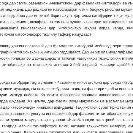
оҳа дар самти равандҳои инноватсионӣ дар фаъолияти китобдорӣ ва у
шкил медиҳанд. Дар радифи ин навофариҳои илмӣ, бахусус рисолаи мука
ус дорад. Зеро дар ин китоб бори нахуст дар илми китобдории тоҷик му
тика, аҳаммият, вазифаҳо ва самтҳои рушди он, ояндаи ташаккули ин на
енеҷменти инноватсионӣ дар китобхонаҳо изҳори ақида карда, инч
тсионии китобхонаҳоро таҳлилу тафсир намудааст.
равандҳои инноватсионӣ дар фаъолияти китобдорӣ мебошад, зери сарл
рафии китобхонаҳо» [6] интишор гардидааст. Дар ин рисола муаллиф ма
сии тоҷикро бо дарназардошти татбиқи навгониҳои технологияи иттил
китобхонаҳо ва марказҳои иттилоотӣ-библиографӣ, мавриди арзёбӣ 
соҳаи китобдорӣ таҳти унвони «Фаъолияти инноватсионӣ дар соҳаи китоб
боарзиши муҳаққиқони соҳаи китобдории тоҷик, ки фарогири ҷанбаи иннова
муаи мазкур вобаста ба самти фарогирии раванди инноватсиониашо
арда шудаанд. Аз ҷумла, дар фасли якум мақолаҳои ба масъалаи му
ӣ дар китобхонаҳо
»
инъикос гардидаанд. Таҳқиқотҳои суратгирифтаи ин 
шавии равандҳои гуногуни инноватсионӣ дар фаъолияти китобхонаҳои ҷу
асли дуюми маҷмуа таҳти унвони «Китобхонаҳои электронӣ ва таша
 гардида, дар он таълифотҳои илмӣ, натиҷаи таҳқиқотҳои назариву а
бӣ шудаанд. Қариб ҳамаи таҳқиқотҳои дар ин фасл ҷойдодашуда, ма