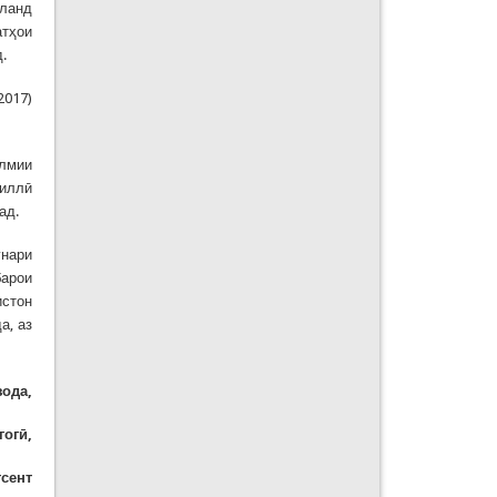
аланд
атҳои
.
2017)
илмии
миллӣ
ад.
унари
барои
истон
а, аз
ода,
гогӣ,
тсент