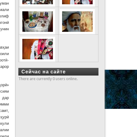
муман
ммали
аллиф
вгонӣ
унин
авҳаи
соили
оотӣ-
карор
Сейчас на сайте
There are currently 0 users online.
дорӣ»
тсияи
н дар
ҳимми
самт,
мҳурӣ
ккули
малии
соили