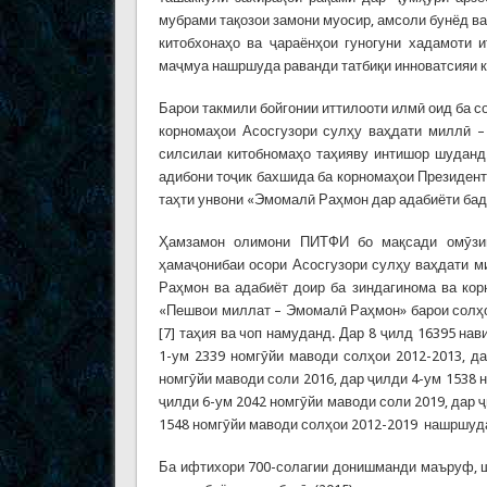
мубрами тақозои замони муосир, амсоли бунёд ва
китобхонаҳо ва ҷараёнҳои гуногуни хадамоти
маҷмуа нашршуда раванди татбиқи инноватсияи к
Барои такмили бойгонии иттилооти илмӣ оид ба с
корномаҳои Асосгузори сулҳу ваҳдати миллӣ 
силсилаи китобномаҳо таҳияву интишор шуданд.
адибони тоҷик бахшида ба корномаҳои Президен
таҳти унвони «Эмомалӣ Раҳмон дар адабиёти баде
Ҳамзамон олимони ПИТФИ бо мақсади омӯзишу
ҳамаҷонибаи осори Асосгузори сулҳу ваҳдати 
Раҳмон ва адабиёт доир ба зиндагинома ва кор
«Пешвои миллат – Эмомалӣ Раҳмон» барои солҳо
[7] таҳия ва чоп намуданд. Дар 8 ҷилд 16395 н
1-ум 2339 номгӯйи маводи солҳои 2012-2013, д
номгӯйи маводи соли 2016, дар ҷилди 4-ум 1538 
ҷилди 6-ум 2042 номгӯйи маводи соли 2019, дар 
1548 номгӯйи маводи солҳои 2012-2019 нашршуда
Ба ифтихори 700-солагии донишманди маъруф, 