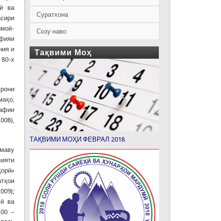
рӣ ва
Суратхона
асири
имоӣ-
Созу наво
афияи
ния и
Тақвими Моҳ
 80-х
врони
маҳо,
рафии
008),
ТАҚВИМИ МОҲИ ФЕВРАЛ 2018
маву
ияти
дорӣ»
атҳои
009);
мӣ ва
.00 –