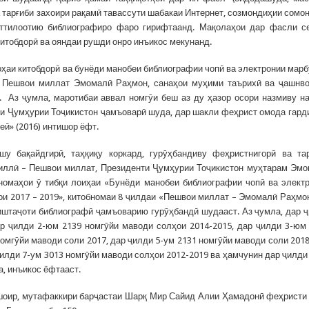
 тарғиби захоири рақамӣ тавассути шабакаи Интернет, созмондиҳии сомо
 иттилоотию библиографиро фаро гирифтаанд. Мақолаҳои дар фасли 
итобдорӣ ва ояндаи рушди онро инъикос мекунанд.
оҳаи китобдорӣ ва бунёди манобеи библиографии чопӣ ва электронии марб
– Пешвои миллат Эмомалӣ Раҳмон, санаҳои муҳими таърихӣ ва ҷашнв
 Аз ҷумла, маротибаи аввал номгӯи беш аз ду ҳазор осори назмиву н
ти Ҷумҳурии Тоҷикистон ҷамъоварӣ шуда, дар шакли феҳрист омода гард
ӣ» (2016) интишор ёфт.
 бақайдгирӣ, таҳқиқу коркард, гурӯҳбандиву феҳристнигорӣ ва та
миллӣ – Пешвои миллат, Президенти Ҷумҳурии Тоҷикистон муҳтарам Эм
номаҳои ӯ тибқи лоиҳаи «Бунёди манобеи библиографии чопӣ ва элект
и 2017 – 2019», китобномаи 8 ҷилдаи «Пешвои миллат – Эмомалӣ Раҳмо
авиштаҷоти библиографӣ ҷамъоварию гурӯҳбандӣ шудааст. Аз ҷумла, дар 
ар ҷилди 2-юм 2139 номгӯйи маводи солҳои 2014-2015, дар ҷилди 3-юм
номгӯйи маводи соли 2017, дар ҷилди 5-ум 2131 номгӯйи маводи соли 2018
ҷилди 7-ум 3013 номгӯйи маводи солҳои 2012-2019 ва ҳамчунин дар ҷилди
, инъикос ёфтааст.
шоир, мутафаккири барҷастаи Шарқ Мир Сайид Алии Ҳамадонӣ феҳристи