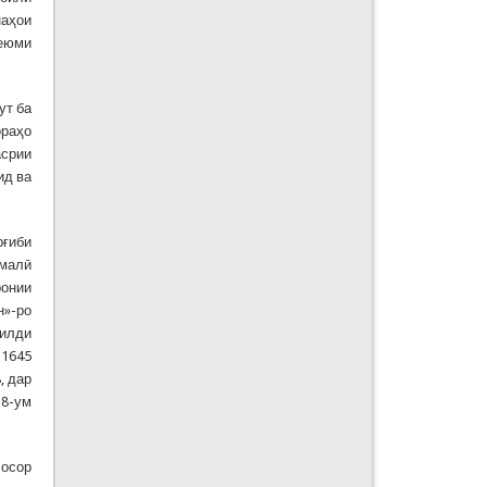
наҳои
сеюми
ут ба
ораҳо
асрии
ид ва
рғиби
омалӣ
ронии
н»-ро
ҷилди
 1645
, дар
 8-ум
 осор