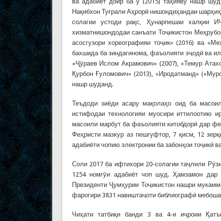
ва адабиёт доир ба ӯ (2015) таҳияву нашр шу
Нақибхон Туғрали Аҳрорӣ нишондиҳандаи шарҳиҳо
солагии устоди рақс, Ҳунарпешаи халқии 
хизматнишондодаи санъати Тоҷикистон Меҳрубо
асосгузори хореографияи тоҷик» (2016) ва «М
бахшида ба зиндагинома, фаъолияти эҷодӣ ва ил
«Ҷӯраев Ислом Акрамович» (2007), «Темур Атахо
Қурбон Ғуломович» (2013), «Иродатманд» («Муро
нашр шуданд.
Теъдоди зиёди асару мақолаҳо оид ба масоил
истифодаи технологияи муосири иттилоотию ир
масоили марбут ба фаъолияти китобдорӣ дар фе
Феҳристи мазкур аз пешгуфтор, 7 қисм, 12 зер
адабиёти чопию электронии ба забонҳои тоҷикӣ в
Соли 2017 ба ифтихори 20-солагии таҷлили Рӯ
1254 номгӯи адабиёт чоп шуд. Ҳамзамон дар 
Президенти Ҷумҳурии Тоҷикистон нашри мукамма
фарогири 3831 навиштаҷоти библиографӣ мебошад
Чиҳати татбиқи банди 3 ва 4-и иҷроии Қат