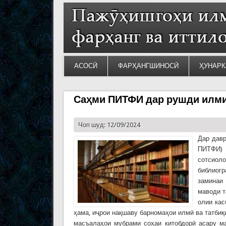
АСОСӢ
ФАРҲАНГШИНОСӢ
ҲУНАРК
Саҳми ПИТФИ дар рушди илми
Чоп шуд: 12/09/2024
Дар давр
ПИТФИ) 
сотсиол
библиогр
заминаи
маводи т
олии кас
ҳама, иҷрои нақшаву барномаҳои илмӣ ва татби
масъалаҳои мубрами соҳаи китобдорӣ асару ма