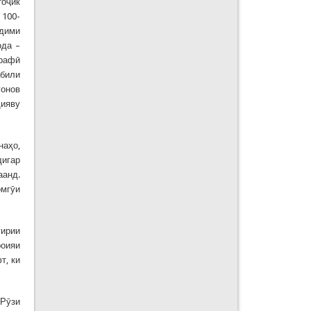
тоҷик
 100-
дими
ода –
графӣ
абили
ғонов
ҳияву
наҳо,
дигар
аанд.
омгӯи
гирии
роияи
т, ки
Рӯзи