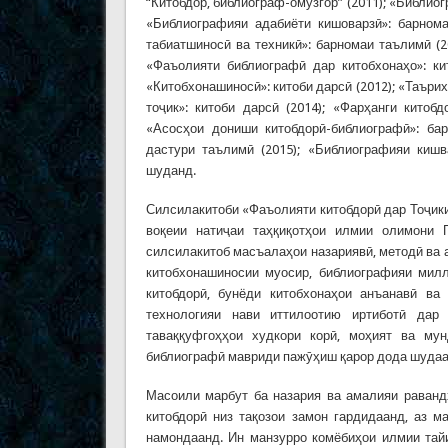
“Китобдор, библиограф-омӯзгор” (2011); «Библио
«Библиографияи адабиёти кишоварзӣ»: барнома
табиатшиносӣ ва техникӣ»: барномаи таълимӣ (
«Фаъолияти библиографӣ дар китобхонаҳо»: кит
«Китобхонашиносӣ»: китоби дарсӣ (2012); «Таъри
тоҷик»: китоби дарсӣ (2014); «Фарҳанги китоб
«Асосҳои дониши китобдорӣ-библиографӣ»: бар
дастури таълимӣ (2015); «Библиографияи кишв
шуданд.
Силсилакитоби «Фаъолияти китобдорӣ дар Тоҷикис
воқеии натиҷаи таҳқиқотҳои илмии олимони
силсилакитоб масъалаҳои назариявӣ, методӣ ва а
китобхонашиносии муосир, библиографияи милл
китобдорӣ, бунёди китобхонаҳои анъанавӣ ва
технологияи нави иттилоотию иртиботӣ дар
таваққуфгоҳҳои худкори корӣ, моҳият ва мун
библиографӣ мавриди пажӯҳиш қарор дода шуда
Масоили марбут ба назария ва амалияи раванд
китобдорӣ низ тақозои замон гардидаанд, аз 
намондаанд. Ин манзурро комёбиҳои илмии тайи