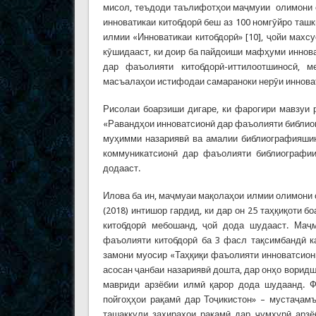
мисол, теъдоди таълифотҳои маҷмуии олимони с
инноватикаи китобдорӣ беш аз 100 номгӯйро та
илмии «Инноватикаи китобдорӣ» [10], ҷойи махс
кӯшидааст, ки доир ба пайдоиши мафҳуми иннова
дар фаъолияти китобдорӣ-иттилоотшиносӣ, м
масъалаҳои истифодаи самараноки нерӯи иннова
Рисолаи боарзиши дигаре, ки фарогири мавзуи 
«Равандҳои инноватсионӣ дар фаъолияти библиог
муҳимми назариявӣ ва амалии библиографияшино
коммуникатсионӣ дар фаъолияти библиографии 
додааст.
Илова ба ин, маҷмуаи мақолаҳои илмии олимони 
(2018) интишор гардид, ки дар он 25 таҳқиқоти 
китобдорӣ мебошанд, ҷой дода шудааст. Маҷ
фаъолияти китобдорӣ ба 3 фасл тақсимбандӣ к
замони муосир «Таҳқиқи фаъолияти инноватсион
асосан ҷанбаи назариявӣ дошта, дар онҳо ворид
мавриди арзёбии илмӣ қарор дода шудаанд. Ф
пойгоҳҳои рақамӣ дар Тоҷикистон» – мустаҷамъ
ташаккули захираҳои рақамӣ дар ҷумҳурӣ арзё