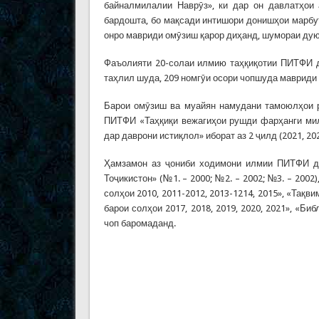
байналмилалии Наврӯз», ки дар он давлатҳои 
бардошта, бо мақсади интишори донишҳои марбу
онро мавриди омӯзиш қарор диҳанд, шумораи дуюм
Фаъолияти 20-солаи илмию таҳқиқотии ПИТФИ д
таҳлил шуда, 209 номгӯи осори чопшуда мавриди 
Барои омӯзиш ва муайян намудани тамоюлҳои р
ПИТФИ «Таҳқиқи вежагиҳои рушди фарҳанги мил
дар даврони истиқлол» иборат аз 2 ҷилд (2021, 2
Ҳамзамон аз ҷониби ходимони илмии ПИТФИ да
Тоҷикистон» (№1. – 2000; №2. – 2002; №3. – 200
солҳои 2010, 2011-2012, 2013-1214, 2015», «Тақ
барои солҳои 2017, 2018, 2019, 2020, 2021», «Б
чоп баромаданд.