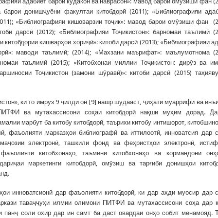
графияи адабиёт барои кӯдакон ва наврасон»: мавод барои омӯзиши фан (2
 барои донишҷуёни факултаи китобдорӣ (2011); «Библиографияи ада
2011); «Библиографияи кишоварзии тоҷик»: мавод барои омӯзиши фан (2
оби дарсӣ (2012); «Библиографияи Тоҷикистон»: барномаи таълимӣ (2
хи китобдории кишварҳои хориҷӣ»: китоби дарсӣ (2013); «Библиографияи а
дорӣ»: маводи таълимӣ; (2014); «Махзани маърифат»: маълумотнома (2
номаи таълимӣ (2015); «Китобхонаи миллии Тоҷикистон: дирӯз ва им
аршиносии Тоҷикистон (замони шӯравӣ)»: китоби дарсӣ (2015) таҳияв
тон», ки то имрӯз 9 ҷилди он [9] нашр шудааст, ҷиҳати муаррифӣ ва инъ
 ПИТФИ ва мутахассисони соҳаи китобдорӣ нақши муҳим дорад. Да
малии марбут ба китобу китобдорӣ, таърихи китобу интишорот, китобшин
ӣ, фаъолияти марказҳои библиографӣ ва иттилоотӣ, инноватсия дар 
 маҷозии электронӣ, ташкили фонд ва феҳристҳои электронӣ, исти
 фаъолияти китобхонаҳо, таъмини китобхонаҳо ва кормандони онҳ
дариҷаи маркетинги китобдорӣ, омӯзиш ва тарғиби донишҳои китоб
анд.
ҳои инноватсионӣ дар фаъолияти китобдорӣ, ки дар аҳди муосир дар 
маркази таваҷҷуҳи илмии олимони ПИТФИ ва мутахассисони соҳа дар 
 панҷ соли охир дар ин самт ба даст овардаи онҳо собит менамояд. 