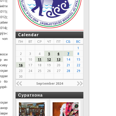
011);
биёти
011);
012);
дабии
014);
рӯз»:
Calendar
у чоп
ПН
ВТ
СР
ЧТ
ПТ
СБ
ВС
1
2
3
4
5
6
7
8
икоси
р ин
9
10
11
12
13
14
15
осиву
16
17
18
19
20
21
22
соҳаи
23
24
25
26
27
28
29
фодаи
30
о бо
September 2024
дорӣ-
Суратхона
соҳаи
канор
Таври