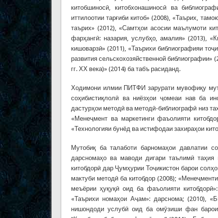
китобшиносӣ, китобхонашиносӣ ва библиогра
иттилоотии тарғиби китоб» (2008), «Таърих, там
таърих» (2012), «Самтҳои асосии маълумоти ки
фарҳангӣ: назария, услубҳо, амалия» (2013), «
кишоварзӣ» (2011), «Таърихи библиографияи тоҷи
развития сельскохозяйственной библиографии» (2
гг. ХХ века)» (2014) ба табъ расиданд.
Ходимони илмии ПИТФИ зарурати мувофиқу муто
соҳибистиқлолӣ ва ниёзҳои ҷомеаи нав ба ин
дастурҳои методӣ ва методӣ-библиографӣ низ та
«Менеҷмент ва маркетинги фаъолияти китобдорӣ
«Технологияи бунёд ва истифодаи захираҳои китоб
Мутобиқ ба талаботи барномаҳои давлатии с
дарсномаҳо ва маводи дигари таълимӣ таҳия
китобдорӣ дар Ҷумҳурии Тоҷикистон барои солҳо
мактуби методӣ ба китобдор (2008); «Менеҷменти
меъёрии ҳуқуқӣ оид ба фаъолияти китобдорӣ»:
«Таърихи номаҳои Аҷам»: дарснома; (2010), «
нишондоди услубӣ оид ба омӯзиши фан барои 