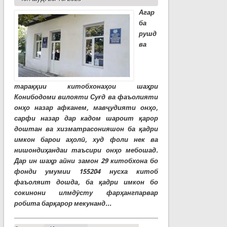
Агар
ба
рушд
ва
тараққии китобхонаҳои шаҳри
Конибодоми вилояти Суғд ва фаъолияти
онҳо назар афканем, мавҷудияти онҳо,
сарфи назар дар кадом шароит қарор
доштан ва хизматрасонияшон ба қадри
имкон барои аҳолӣ, худ фоли нек ва
нишондиҳандаи таъсири онҳо мебошад.
Дар ин шаҳр айни замон 29 китобхона бо
фонди умумии 155204 нусха китоб
фаъоляит дошда, ба қадри имкон бо
сокинони илмдӯсту фарҳангпарвар
робита барқарор мекунанд...