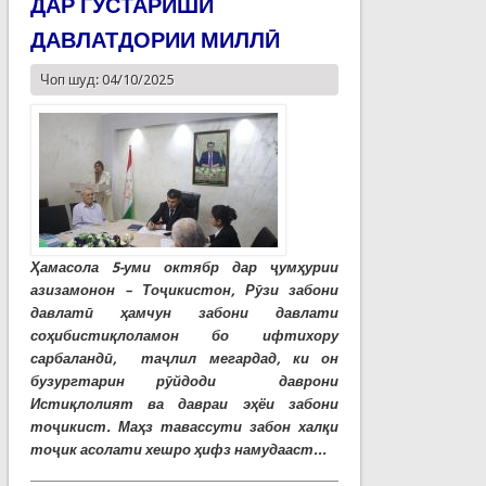
ДАР ГУСТАРИШИ
ДАВЛАТДОРИИ МИЛЛӢ
Чоп шуд: 04/10/2025
Ҳамасола 5-уми октябр дар ҷумҳурии
азизамонон – Тоҷикистон, Рӯзи забони
давлатӣ ҳамчун забони давлати
соҳибистиқлоламон бо ифтихору
сарбаландӣ, таҷлил мегардад, ки он
бузургтарин рӯйдоди даврони
Истиқлолият ва давраи эҳёи забони
тоҷикист. Маҳз тавассути забон халқи
тоҷик асолати хешро ҳифз намудааст...