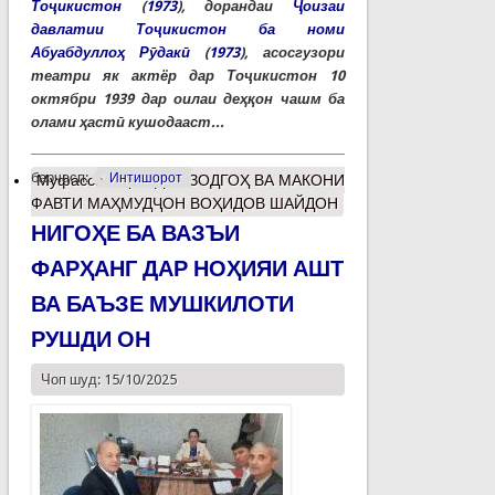
Тоҷикистон
(
1973
), дорандаи
Ҷоизаи
давлатии Тоҷикистон ба номи
Абуабдуллоҳ Рӯдакӣ
(
1973
), асосгузори
театри як актёр дар Тоҷикистон 10
октябри 1939 дар оилаи деҳқон чашм ба
олами ҳастӣ кушодааст...
барчасп:
Интишорот
Муфассалтар
о ДАР ЗОДГОҲ ВА МАКОНИ
ФАВТИ МАҲМУДҶОН ВОҲИДОВ ШАЙДОН
НИГОҲЕ БА ВАЗЪИ
ФАРҲАНГ ДАР НОҲИЯИ АШТ
ВА БАЪЗЕ МУШКИЛОТИ
РУШДИ ОН
Чоп шуд: 15/10/2025