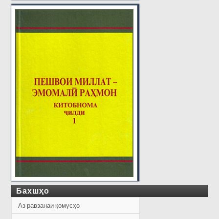
Бахшҳо
Аз равзанаи қомусҳо