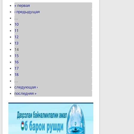
« первая
‹ предыдущая
…
10
11
12
13
14
15
16
17
18
…
следующая ›
последняя »