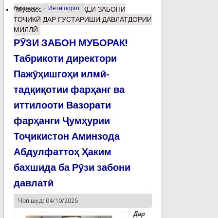
барчасп:
Интишорот
Муфассалтар
о МАВҚЕИ ЗАБОНИ
ТОҶИКӢ ДАР ГУСТАРИШИ ДАВЛАТДОРИИ
МИЛЛӢ
РӮЗИ ЗАБОН МУБОРАК!
Табрикоти директори
Пажӯҳишгоҳи илмӣ-
тадқиқотии фарҳанг ва
иттилооти Вазорати
фарҳанги Ҷумҳурии
Тоҷикистон Аминзода
Абдулфаттоҳ Ҳаким
бахшида ба Рӯзи забони
давлатӣ
Чоп шуд: 04/10/2025
Дар