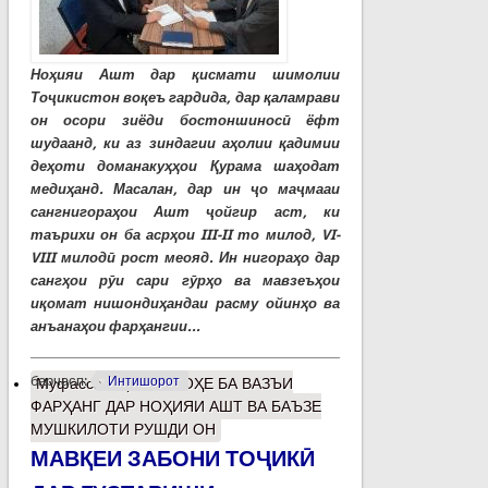
Ноҳияи Ашт дар қисмати шимолии
Тоҷикистон воқеъ гардида, дар қаламрави
он осори зиёди бостоншиносӣ ёфт
шудаанд, ки аз зиндагии аҳолии қадимии
деҳоти доманакуҳҳои Қурама шаҳодат
медиҳанд. Масалан, дар ин ҷо маҷмааи
сангнигораҳои Ашт ҷойгир аст, ки
таърихи он ба асрҳои III-II то милод, VI-
VIII милодӣ рост меояд. Ин нигораҳо дар
сангҳои рӯи сари гӯрҳо ва мавзеъҳои
иқомат нишондиҳандаи расму ойинҳо ва
анъанаҳои фарҳангии...
барчасп:
Интишорот
Муфассалтар
о НИГОҲЕ БА ВАЗЪИ
ФАРҲАНГ ДАР НОҲИЯИ АШТ ВА БАЪЗЕ
МУШКИЛОТИ РУШДИ ОН
МАВҚЕИ ЗАБОНИ ТОҶИКӢ