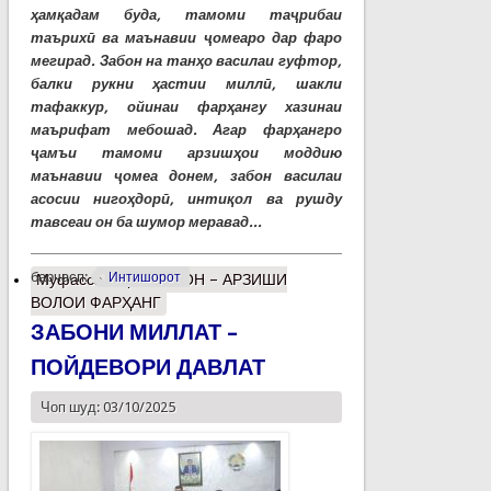
ҳамқадам буда, тамоми таҷрибаи
таърихӣ ва маънавии ҷомеаро дар фаро
мегирад. Забон на танҳо василаи гуфтор,
балки рукни ҳастии миллӣ, шакли
тафаккур, ойинаи фарҳангу хазинаи
маърифат мебошад. Агар фарҳангро
ҷамъи тамоми арзишҳои моддию
маънавии ҷомеа донем, забон василаи
асосии нигоҳдорӣ, интиқол ва рушду
тавсеаи он ба шумор меравад...
барчасп:
Интишорот
Муфассалтар
о ЗАБОН – АРЗИШИ
ВОЛОИ ФАРҲАНГ
ЗАБОНИ МИЛЛАТ –
ПОЙДЕВОРИ ДАВЛАТ
Чоп шуд: 03/10/2025