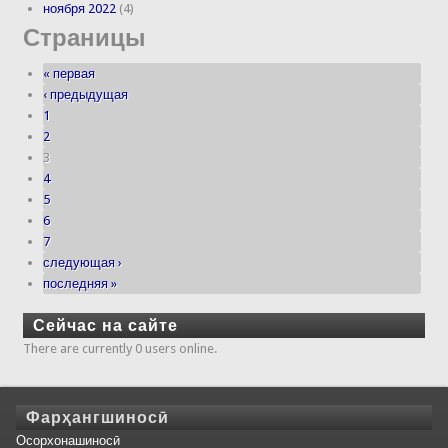
ноября 2022
(4)
Страницы
« первая
‹ предыдущая
1
2
3
4
5
6
7
следующая ›
последняя »
Сейчас на сайте
There are currently 0 users online.
Фарҳангшиносӣ
Осорхонашиносӣ