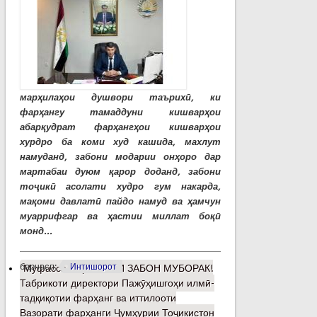
марҳилаҳои душвори таърихӣ, ки
фарҳангу тамаддуни кишварҳои
абарқудрат фарҳангҳои кишварҳои
хурдро ба коми худ кашида, махлут
намуданд, забони модарии онҳоро дар
мартабаи дуюм қарор доданд, забони
тоҷикӣ асолати худро гум накарда,
мақоми давлатӣ пайдо намуд ва ҳамчун
муаррифгар ва ҳастии миллат боқӣ
монд...
барчасп:
Интишорот
Муфассалтар
о РӮЗИ ЗАБОН МУБОРАК!
Табрикоти директори Пажӯҳишгоҳи илмӣ-
тадқиқотии фарҳанг ва иттилооти
Вазорати фарҳанги Ҷумҳурии Тоҷикистон