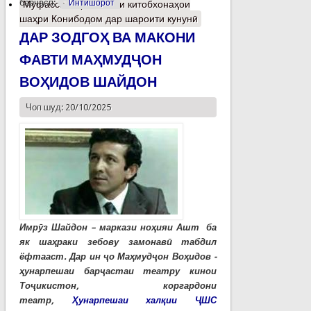
барчасп:
Интишорот
Муфассалтар
о Вазъи китобхонаҳои
шаҳри Конибодом дар шароити кунунӣ
ДАР ЗОДГОҲ ВА МАКОНИ
ФАВТИ МАҲМУДҶОН
ВОҲИДОВ ШАЙДОН
Чоп шуд: 20/10/2025
Имрӯз Шайдон – маркази ноҳияи Ашт ба
як шаҳраки зебову замонавӣ табдил
ёфтааст. Дар ин ҷо Маҳмудҷон Воҳидов -
ҳунарпешаи барҷастаи театру кинои
Тоҷикистон, коргардони
театр,
Ҳунарпешаи халқии ҶШС