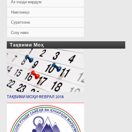
Аз эҷоди мардум
Навгониҳо
Суратхона
Созу наво
Тақвими Моҳ
ТАҚВИМИ МОҲИ ФЕВРАЛ 2018