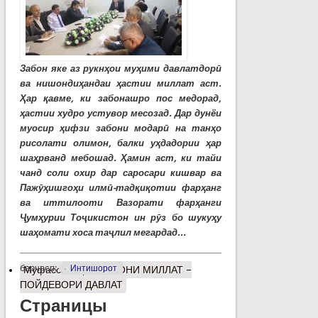
Забон яке аз рукнҳои муҳими давлатдорӣ
ва нишондиҳандаи ҳастии миллат аст.
Ҳар қавме, ки забонашро пос медорад,
ҳастии худро устувор месозад. Дар дунёи
муосир ҳифзи забони модарӣ на танҳо
рисолати олимон, балки уҳдадории ҳар
шаҳрванд мебошад. Ҳамин аст, ки тайи
чанд соли охир дар саросари кишвар ва
Пажӯҳишгоҳи илмӣ-тадқиқотии фарҳанг
ва иттилооти Вазорати фарҳанги
Ҷумҳурии Тоҷикистон ин рӯз бо шукуҳу
шаҳомати хоса таҷлил мегардад...
барчасп:
Интишорот
Муфассалтар
о ЗАБОНИ МИЛЛАТ –
ПОЙДЕВОРИ ДАВЛАТ
Страницы