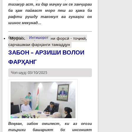
тазакур аст, ки дар маҷму ин се занҷираи
ба ҳам пайваст моро пеш аз ҳама ба
рафти рушду такомул ва гунаҳои он
шинос мекунад...
барчасп:
Интишорот
Муфассалтар
о Забони форсӣ - тоҷикӣ,
сарчашмаи фарҳанги тамаддун
ЗАБОН – АРЗИШИ ВОЛОИ
ФАРҲАНГ
Чоп шуд: 03/10/2025
Воқеан, забон омилест, ки аз оғози
таърихи башарият бо инсоният