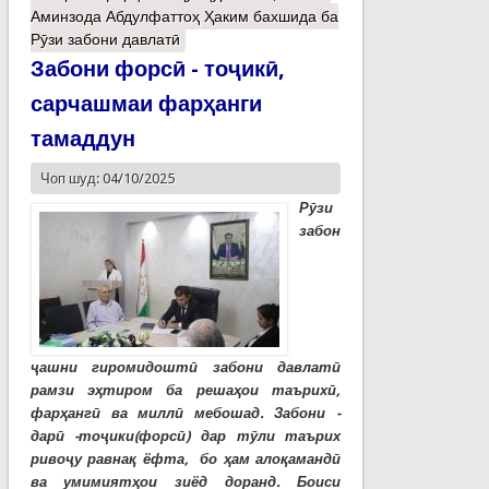
Аминзода Абдулфаттоҳ Ҳаким бахшида ба
Рӯзи забони давлатӣ
Забони форсӣ - тоҷикӣ,
сарчашмаи фарҳанги
тамаддун
Чоп шуд: 04/10/2025
Рӯзи
забон
ҷашни гиромидоштӣ забони давлатӣ
рамзи эҳтиром ба решаҳои таърихӣ,
фарҳангӣ ва миллӣ мебошад. Забони -
дарӣ -тоҷики(форсӣ) дар тӯли таърих
ривоҷу равнақ ёфта, бо ҳам алоқамандӣ
ва умимиятҳои зиёд доранд. Боиси