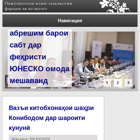
Силсилаи
ёдгориҳои роҳи
Навигация
абрешим барои
сабт дар
феҳристи
ЮНЕСКО омода
мешаванд
1
2
3
Вазъи китобхонаҳои шаҳри
Конибодом дар шароити
кунунӣ
Чоп шуд: 20/10/2025