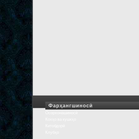
Фарҳангшиносӣ
Осорхонашиносӣ
Кохҳо ва кушкҳо
Китобдорӣ
Клубҳо