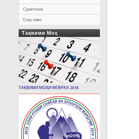
Суратхона
Созу наво
Тақвими Моҳ
ТАҚВИМИ МОҲИ ФЕВРАЛ 2018