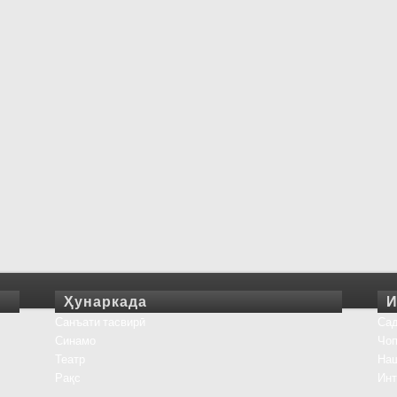
Ҳунаркада
И
Санъати тасвирӣ
Сад
Синамо
Чоп
Театр
На
Рақс
Инт