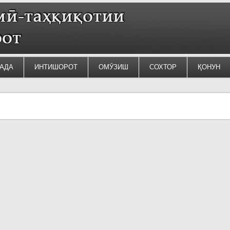
АДА
ИНТИШОРОТ
ОМӮЗИШ
СОХТОР
ҚОНУН