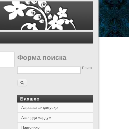
Форма поиска
Поиск
Бахшҳо
Аз равзанаи қомусҳо
Аз эҷоди мардум
Навгониҳо