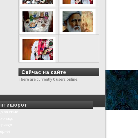
Сейчас на сайте
There are currently 0 users online.
нтишорот
о ва симо
хонаҳо
шрияҳо
ернет