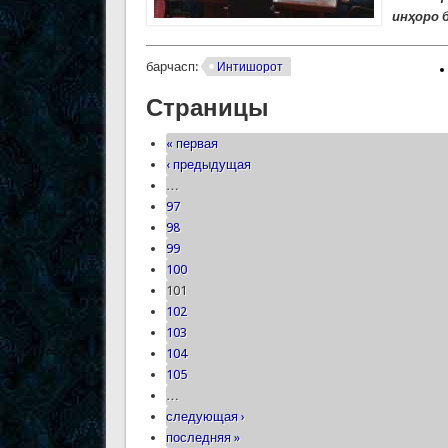
инҳоро б
барчасп:
Интишорот
Страницы
« первая
‹ предыдущая
…
97
98
99
100
101
102
103
104
105
…
следующая ›
последняя »