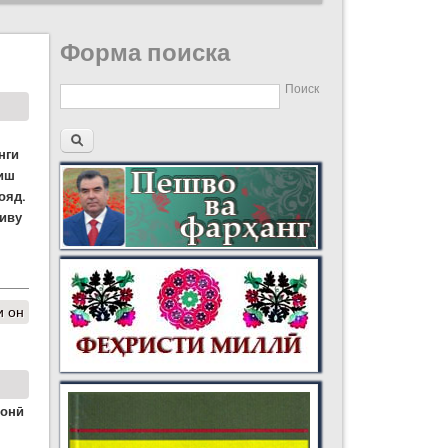
Форма поиска
Поиск
нги
шиш
ояд.
ниву
и он
ионӣ