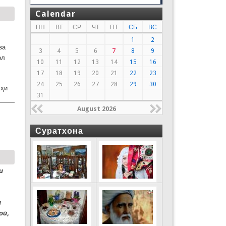
Calendar
ПН
ВТ
СР
ЧТ
ПТ
СБ
ВС
1
2
ва
3
4
5
6
7
8
9
ол
10
11
12
13
14
15
16
17
18
19
20
21
22
23
24
25
26
27
28
29
30
тҳи
31
August 2026
Суратхона
и
и
оӣ,