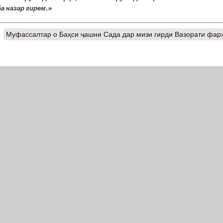
а назар гирем.»
Муфассалтар
о Баҳси ҷашни Сада дар мизи гирди Вазорати фар