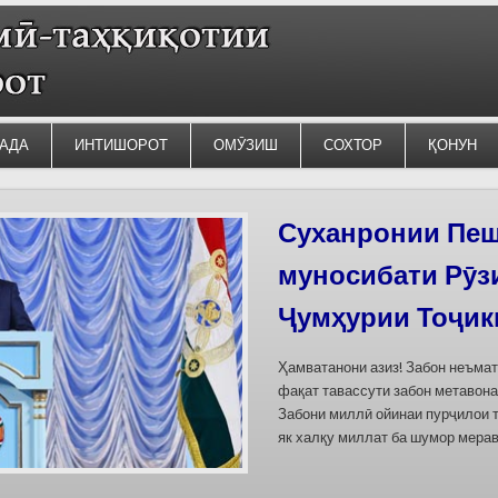
АДА
ИНТИШОРОТ
ОМӮЗИШ
СОХТОР
ҚОНУН
Силсилаи ёдгор
барои сабт дар
омода мешаван
Дар бахшҳои семинар вазъи омо
кишварҳои Осиёи Марказӣ, аз он
минтақавии Фарғона-Сирдарё», к
Тоҷикистон ва Ўзбекистон пешн