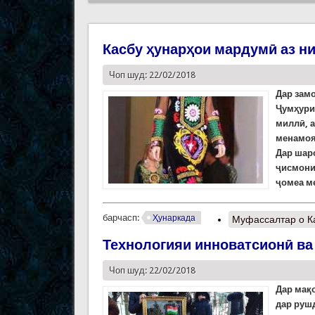
Касбу ҳунарҳои мардумӣ аз ни
Чоп шуд: 22/02/2018
Дар зам
Ҷумҳурии
миллӣ, 
менамоя
Дар шар
ҷисмони
ҷомеа м
барчасп:
Ҳунаркада
Муфассалтар
о К
Технологияи инноватсионӣ ва
Чоп шуд: 22/02/2018
Дар мақ
дар рушд