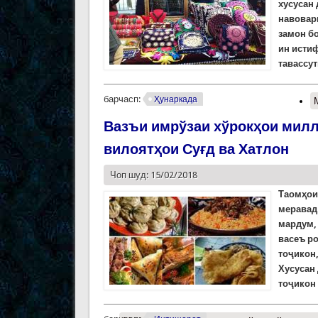
хусусан 
навовари
замон б
ин исти
тавассу
барчасп:
Ҳунаркада
Вазъи имрўзаи хўрокҳои милл
вилоятҳои Суғд ва Хатлон
Чоп шуд: 15/02/2018
Таомҳои
меравад.
мардум, 
васеъ ро
тоҷикон,
Хусусан
тоҷикон 