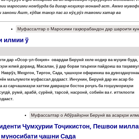
рии маросими номбурда ба дигар ноҳияҳо монанд аст. Аммо мувоф
и занони Ашт, кўдак танҳо пас аз нўҳ рўз тамоми хатар ва
Муфассалтар
о Маросими гаҳворабандон дар шароити ку
и илмии ў
ти дар
«Осор-ул-боқия»
овардаи Берунӣ хеле нодир ва муҳим буда,
тҳои илмӣ доранд.
Масалан, ў дар бораи таърихи пайдоиш ва таҳавву
 Наврўз, Меҳргон, Тиргон, Сада, ҷашнҳои офариниш ва дувоздаҳгона
иён маълумоти муфассал додааст. Инчунин, Берунӣ дар ин асар бо
а аз сарчашмаҳои хаттии давраҳои бостон роҷеъ ба гоҳшумориҳои
уғдӣ, румӣ, арабӣ, сурёнӣ, тарсоӣ, насронӣ, собиён ва ғ. иттилооти
одааст.
Муфассалтар
о Абўрайҳони Берунӣ ва асарҳои илм
иденти Ҷумҳурии Тоҷикистон, Пешвои милла
 муносибати ҷашни Сада