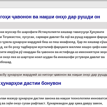
гоҳи ҷавонон ва нақши онҳо дар рушди он
они муосир бо шарофати Истиқлолияти кишвар таваҷҷуҳи Ҳукумати
 Тоҷикистон, хусусан, сарвари давлат ба эҳё ва рушд кардани фарҳа
аз ҷумла ҳунарҳои мардумӣ беш аз пеш меафзояд.
Ҳар як кишвар кў
д, ки бо роҳу тадбирҳои мухталиф фарҳанги миллии хешро ҳифз нам
оити имрўза рў овардан ба ҷавонон ва истифода аз имкониятҳои зеҳ
и онҳо яке аз шартҳои ноил шудан ба инкишофи устувори давлат ва
ебошад.
асбу ҳунарҳои мардумӣ аз нигоҳи ҷавонон ва нақши онҳо дар рушд
 ҳунарҳои дастии бонувон
олаи мазкур ҳунарҳои дастии занона ва нақши технологияи инноватс
 ва эҳёи онҳо сухан рафтааст. Ҳунармандон дар ҳама давру замон,