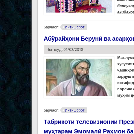
баргузо
ақидаҳо
барчасп:
Интишорот
Абўрайҳони Берунӣ ва асарҳо
Чоп шуд: 01/02/2018
Маълумо
хусусия
ҷашнҳои
зардушт
истифод
порсию с
муҳим д
барчасп:
Интишорот
Табрикоти телевизионии През
муҳтарам Эмомалӣ Раҳмон ба