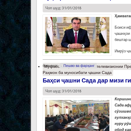
Чоп шуд: 31/01/2018
Ҳамвата
Боиси иф
ҷашнҳои 
бештар ш
Имрӯз ҷа
барчасп:
Пешво ва фарҳанг
Муфассалтар
о Табрикоти телевизионии Пр
Раҳмон ба муносибати ҷашни Сада
Баҳси ҷашни Сада дар мизи г
Чоп шуд: 31/01/2018
Коршино
Сада аф
сўзишво
гулханҳ
нуру рў
обод ка