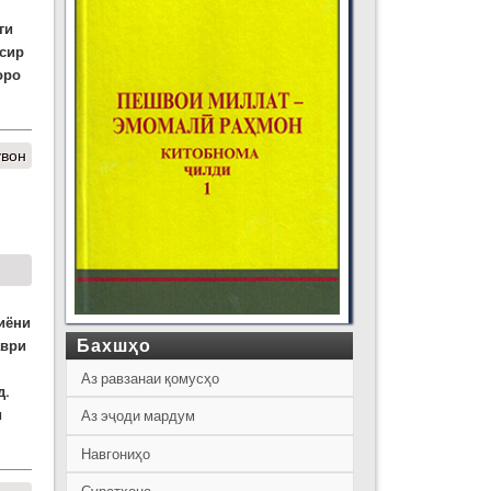
ги
сир
оро
увон
иёни
Бахшҳо
аври
Аз равзанаи қомусҳо
д.
и
Аз эҷоди мардум
Навгониҳо