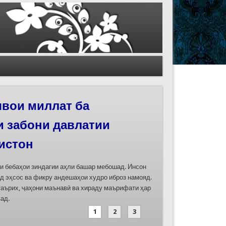
иҳои роҳи абрешим
 феҳристи ЮНЕСКО
д
дасозии ҳуҷҷатҳои номинатсияҳои муштараки
 ҷумла номинатсияи “Роҳи абрешим: гузаргоҳи
и аз ҷониби ҷумҳуриҳои Қазоқистон, Қирғизистон,
иҳод хоҳад шуд
1
2
3