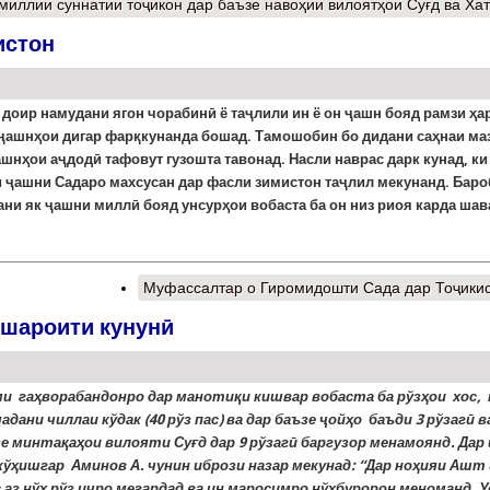
миллии суннатии тоҷикон дар баъзе навоҳии вилоятҳои Суғд ва Ха
истон
доир намудани ягон чорабинӣ ё таҷлили ин ё он ҷашн бояд рамзи ҳа
 ҷашнҳои дигар фарқкунанда бошад. Тамошобин бо дидани саҳнаи ма
ашнҳои аҷдодӣ тафовут гузошта тавонад.
Насли наврас дарк к
унад
, ки
ӣ
ҷашни Садаро махсусан дар фасли зимистон
таҷлил мекунанд
. Бар
ани як ҷашни миллӣ бояд унсурҳои вобаста ба он низ риоя карда шав
Муфассалтар
о Гиромидошти Сада дар Тоҷики
 шароити кунунӣ
и гаҳворабандонро дар манотиқи кишвар вобаста ба рўзҳои хос, 
адани чиллаи кўдак (40 рўз пас) ва дар баъзе ҷойҳо баъди 3 рўзагӣ в
зе минтақаҳои вилояти Суғд дар 9 рўзагӣ баргузор менамоянд. Дар 
жўҳишгар Аминов А. чунин ибрози назар мекунад: “Дар ноҳияи Ашт
 аз нўҳ рўз иҷро мегардад ва ин маросимро нўҳбуророн меноманд. У