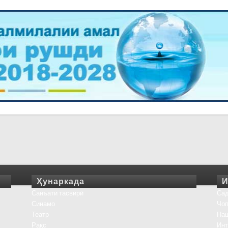
Ҳунаркада
И
Санъати тасвирӣ
Сад
Синамо
Чоп
Театр
На
Рақс
Инт