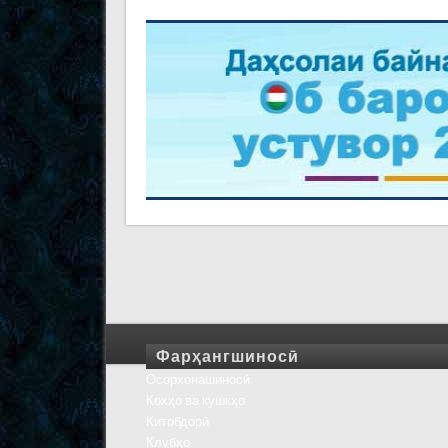
Фарҳангшиносӣ
Осорхонашиносӣ
Кохҳо ва кушкҳо
Китобдорӣ
Клубҳо