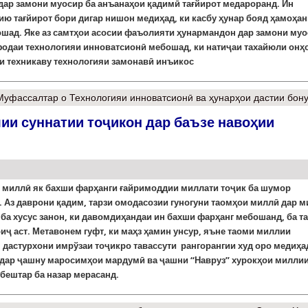
дар замони муосир ба анъанаҳои қадимӣ тағйирот медароранд. Ин
ю тағйирот бори дигар нишон медиҳад, ки касбу ҳунар бояд ҳамоҳан
ошад.
Яке
аз
самт
ҳ
ои
асосии
фаъолияти
ҳунармандон дар замони муо
фодаи технологияи
инноватсионӣ мебошад, ки нати
ҷ
аи
тахайюли онҳ
ти техникаву технологияи замонавӣ инъикос
Муфассалтар
о Технологияи инноватсионӣ ва ҳунарҳои дастии бон
ии суннатии тоҷикон дар баъзе навоҳии
 миллӣ як бахши фарҳанги ғайримоддии миллати тоҷик ба шумор
 Аз даврони қадим, тарзи омодасозии гуногуни таомҳои миллӣ дар м
ба хусус занон, ки давомдиҳандаи ин бахши фарҳанг мебошанд, ба т
иҷ аст. Метавонем гуфт, ки маҳз ҳамин унсур, яъне таоми миллии
 дастурхони имрўзаи тоҷикро тавассути рангорангии худ оро медиҳа
 дар ҷашну маросимҳои мардумӣ ва ҷашни “Навруз” хурокҳои милли
бештар ба назар мерасанд.