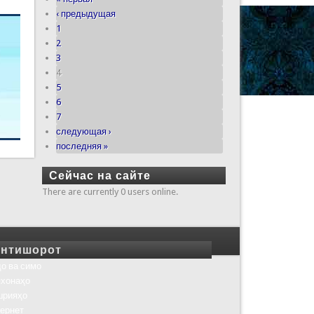
‹ предыдущая
1
2
3
4
5
6
7
следующая ›
последняя »
Сейчас на сайте
There are currently 0 users online.
нтишорот
о ва симо
хонаҳо
шрияҳо
ернет