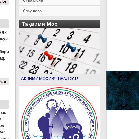
Суратхона
тлон
Созу наво
Тақвими Моҳ
р як
зкур
обари
ад.
ТАҚВИМИ МОҲИ ФЕВРАЛ 2018
стон
пас
а
ин
 ин
сули