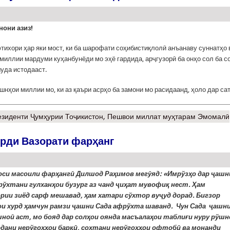
нони азиз!
тихори ҳар яки мост, ки ба шарофати соҳибистиқлолӣ анъанаву суннатҳо 
миллии мардуми куҳанбунёди мо эҳё гардида, арҷгузорӣ ба онҳо сол ба с
уда истодааст.
шнҳои миллии мо, ки аз қаъри асрҳо ба замони мо расидаанд, ҳоло дар са
езиденти Ҷумҳурии Тоҷикистон, Пешвои миллат муҳтарам Эмомалӣ
ирди Вазорати фарҳанг
си масоили фарҳангӣ Дилшод Раҳимов мегӯяд: «Имрўзҳо дар ҷашн
рўхтани гулханҳои бузург аз чанд ҷиҳат мувофиқ нест. Ҳам
рии зиёд сарф мешавад, ҳам хатари сўхтор вуҷуд дорад. Бигзор
ои хурд ҳамчун рамзи ҷашни Сада афрўхта шаванд. Чун Сада ҷашн
шноӣ аст, мо бояд дар солҳои оянда масъалаҳои таблиғи нуру рўшн
рдани нерўгоҳҳои барқӣ, сохтани нерўгоҳҳои офтобӣ ва монанди