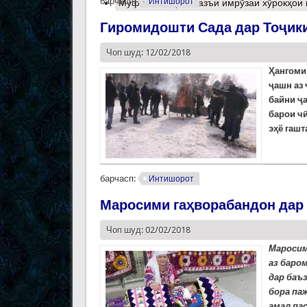
барчасп:
Интишорот
Муфассалтар
о Вазъи имрўзаи хўрокҳои 
Гиромидошти Сада дар Тоҷик
Чоп шуд: 12/02/2018
Ҳангоми 
ҷашн аз
байни ҷ
барои ч
эҳё гашт
барчасп:
Интишорот
Маросими гаҳворабандон дар
Чоп шуд: 02/02/2018
Маросим
аз баром
дар баъ
бора па
амал пас