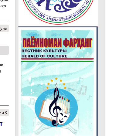
иқи
нунӣ
ли
и
ии ў
т