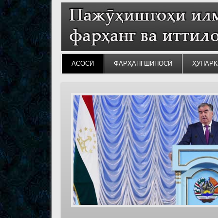
АСОСӢ
ФАРҲАНГШИНОСӢ
ҲУНАРК