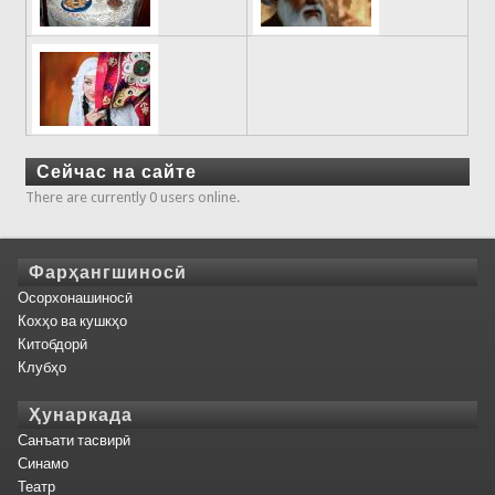
Сейчас на сайте
There are currently 0 users online.
Фарҳангшиносӣ
Осорхонашиносӣ
Кохҳо ва кушкҳо
Китобдорӣ
Клубҳо
Ҳунаркада
Санъати тасвирӣ
Синамо
Театр