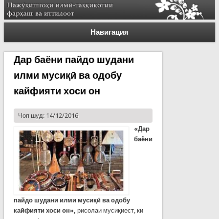
Навигация
Дар баёни пайдо шудани
илми мусиқӣ ва одобу
кайфияти хоси он
Чоп шуд: 14/12/2016
«Дар
баёни
пайдо шудани илми мусиқӣ ва одобу
кайфияти хоси он»,
рисолаи мусиқиест, ки