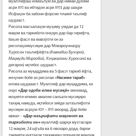
муаллифаш номаълум ва дар нимаи дуюми
асри XYI ва ибтидои асри XYII дар шаҳри
Исфаҳон ба забони форсии тоҷикӣ таълиф
шудааст.
Рисола масъалаҳои муҳиму умдаи да 12
мақом ва таркиботи онҳоро дар бар гирифта,
баъзе фасл ва мавзӯоти он аз
рисолаҳоимусиқии дар Мовароуннаҳру
Хуросон таълифёфта (
Кавкабии Бухороӣ,
Маҳмуди Мирзобой, Хоҷакалони Хуросонӣ
ва
дигарон) иқтибос шудааст.
Рисола аз муқаддима ва 5 фасл таркиб ёфта,
инчунин бобе аз рисолаи «
Насими тараб
»
илова шудаааст. Муаллиф дар муқаддима, ки
онро
«Дар одоби илми мусиқӣ»
меномад,
моҳияти илмию амалии санъати мусиқиро
тахқиқ намуда, иқтибоси зиёде азтаълифоти
мусиқии асрҳои XIY – XYI меорад. Дар боби
аввал -
«Дар маърифати мақомот ва
таркиботи он»
муаллиф шарҳи мухтасари
12 мақом, 24 шӯъба ва 6 овозаро дода, барои
тақвияти нуқтаҳои таҳқиқиаш порчаҳои манзум