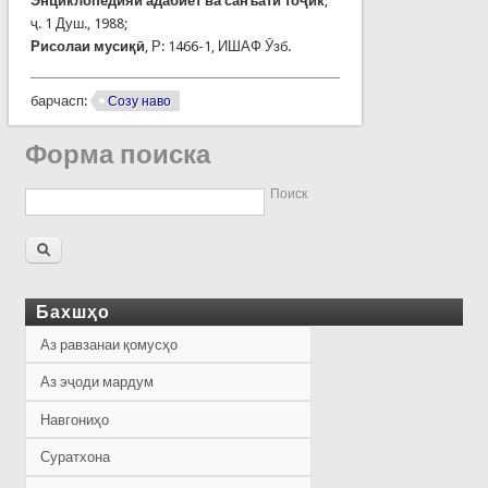
Энциклопедияи адабиёт ва санъати тоҷик
,
ҷ. 1 Душ., 1988;
Рисолаи мусиқӣ
, Р: 1466-1, ИШАФ Ӯзб.
барчасп:
Созу наво
Форма поиска
Поиск
Бахшҳо
Аз равзанаи қомусҳо
Аз эҷоди мардум
Навгониҳо
Суратхона