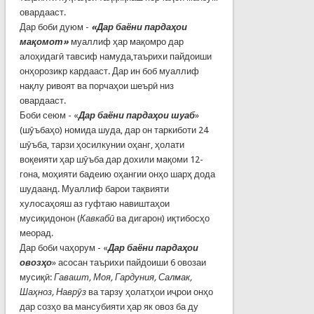
овардааст.
Дар боби дуюм -
«Дар баёни пардаҳои
мақомот»
муаллиф ҳар мақомро дар
алоҳидагӣ тавсиф намуда,таърихи пайдоиши
онҳорозикр кардааст. Дар ин боб муаллиф
нақлу ривоят ва порчаҳои шеърӣ низ
овардааст.
Боби сеюм - «
Дар баёни пардаҳои шуаб
»
(шӯъбаҳо) номида шуда, дар он таркиботи 24
шӯъба, тарзи ҳосилкунии оҳанг, ҳолати
воқеияти ҳар шӯъба дар дохили мақоми 12-
гона, моҳияти бадеию оҳангии онҳо шарҳ дода
шудаанд. Муаллиф барои тақвияти
хулосаҳояш аз гуфтаю навиштаҳои
мусиқидонон (
Кавкабӣ
ва дигарон) иқтибосҳо
меорад.
Дар боби чаҳорум - «
Дар баёни пардаҳои
овозҳо
» асосан таърихи пайдоиши 6 овозаи
мусиқӣ:
Гавашт, Моя, Гардуния, Салмак,
Шаҳноз, Наврӯз
ва тарзу ҳолатҳои иҷрои онҳо
дар созҳо ва мансубияти ҳар як овоз ба ду