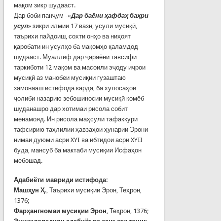
мақом зикр шудааст.
Дар боби панҷум -«
Дар баёни ҳафдаҳ баҳри
усул
» зикри илмии 17 вазн, усули мусиқӣ,
таърихи пайдоиш, сохти онҳо ва ниҳоят
қаробати ин усулҳо ба мақомҳо қаламдод
шудааст. Муаллиф дар ҷараёни тавсифи
таркиботи 12 мақом ва масоили эҷоду иҷрои
мусиқӣ аз манобеи мусиқии гузаштаю
замонааш истифода карда, ба хулосаҳои
ҷолиби назарию зебошиносии мусиқӣ комёб
шуданашро дар хотимаи рисола собит
менамояд. Ин рисола маҳсули тафаккури
тафсирию таҳлилии ҳавзаҳои ҳунарии Эрони
нимаи дуюми асри XYI ва ибтидои асри XYII
буда, мансуб ба мактаби мусиқии Исфаҳон
мебошад.
Адабиёти мавриди истифода:
Машҳун
Ҳ
., Таърихи мусиқии Эрон, Теҳрон,
1376;
Фарҳангномаи мусиқии Эрон
, Теҳрон, 1376;