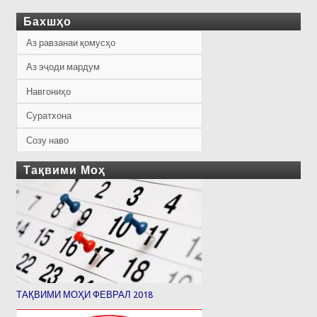
Бахшҳо
Аз равзанаи қомусҳо
Аз эҷоди мардум
Навгониҳо
Суратхона
Созу наво
Тақвими Моҳ
ТАҚВИМИ МОҲИ ФЕВРАЛ 2018