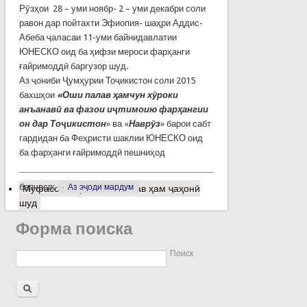
Рӯзҳои 28 – уми ноябр- 2 – уми декабри соли
равон дар пойтахти Эфиопия- шаҳри Аддис-
Абеба ҷаласаи 11-уми байнидавлатии
ЮНЕСКО оид ба ҳифзи мероси фарҳанги
ғайримоддӣ баргузор шуд.
Аз ҷониби Ҷумҳурии Тоҷикистон соли 2015
бахшҳои
«Оши палав ҳамчун хӯроки
анъанавӣ ва фазои иҷтимоию фарҳангии
он дар Тоҷикистон
» ва «
Наврӯз
» барои сабт
гардидан ба Феҳристи шаклии ЮНЕСКО оид
ба фарҳанги ғайримоддӣ пешниҳод
барчасп:
Аз эҷоди мардум
Муфассалтар
о Оши палав ҳам ҷаҳонӣ
шуд
Форма поиска
Поиск