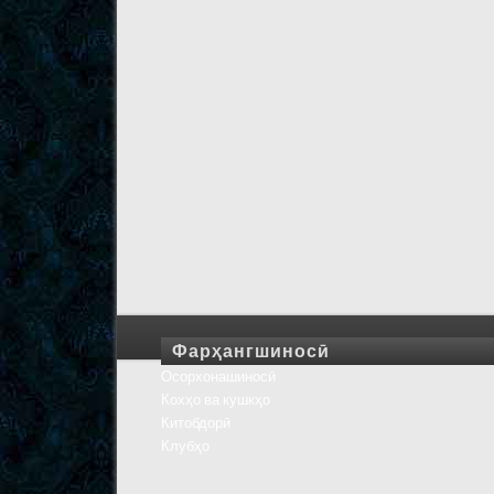
Фарҳангшиносӣ
Осорхонашиносӣ
Кохҳо ва кушкҳо
Китобдорӣ
Клубҳо