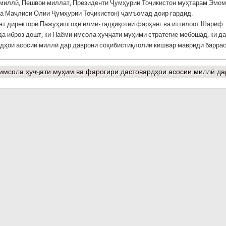
миллӣ, Пешвои миллат, Президенти Ҷумҳурии Тоҷикистон муҳтарам Эмо
а Маҷлиси Олии Ҷумҳурии Тоҷикистон) ҷамъомад доир гардид.
ат директори Пажӯҳишгоҳи илмӣ-тадқиқотии фарҳанг ва иттилоот Шариф
а иброз дошт, ки Паёми имсола ҳуҷҷати муҳими стратегие мебошад, ки да
дҳои асосии миллӣ дар даврони соҳибистиқлолии кишвар мавриди барра
мсола ҳуҷҷати муҳим ва фарогири дастовардҳои асосии миллӣ да