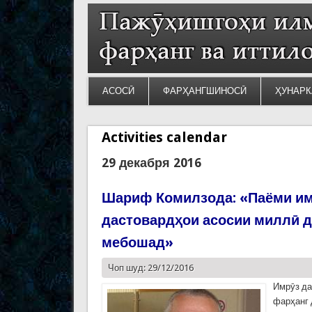
АСОСӢ
ФАРҲАНГШИНОСӢ
ҲУНАРК
Activities calendar
29 декабря 2016
Шариф Комилзода: «Паёми им
дастовардҳои асосии миллӣ 
мебошад»
Чоп шуд: 29/12/2016
Имрӯз да
фарҳанг 