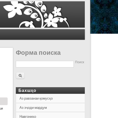
Форма поиска
Поиск
Бахшҳо
Аз равзанаи қомусҳо
Аз эҷоди мардум
ши
Навгониҳо