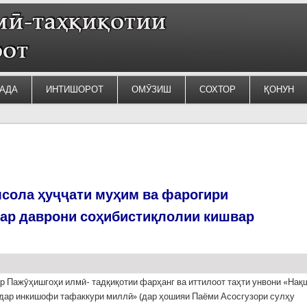
АДА
ИНТИШОРОТ
ОМӮЗИШ
СОХТОР
ҚОНУН
сола ҳуҷҷати муҳим ва фарогири
дар даврони соҳибистиқлолии кишвар
р Пажӯҳишгоҳи илмӣ- тадқиқотии фарҳанг ва иттилоот таҳти унвони «Нақ
дар инкишофи тафаккури миллӣ» (дар ҳошияи Паёми Асосгузори сулҳу