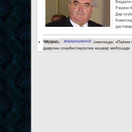
Ваҳдати 
Раҳмон б
Дар суҳб
Комилзод
дастовар
барчасп:
фарҳангшиносӣ
Муфассалтар
о Шариф Комилзода: «Паёми и
даврони соҳибистиқлолии кишвар мебошад»