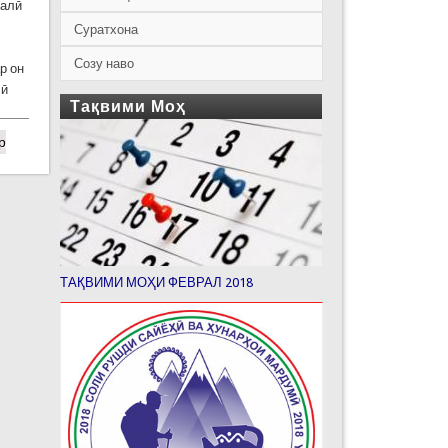
малӣ
Суратхона
Созу наво
р он
сӣ
Тақвими Моҳ
р
ТАҚВИМИ МОҲИ ФЕВРАЛ 2018