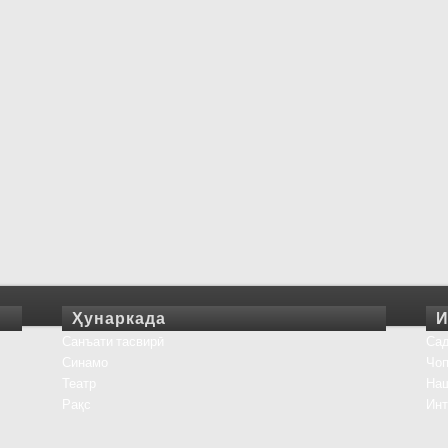
Ҳунаркада
И
Санъати тасвирӣ
Сад
Синамо
Чоп
Театр
На
Рақс
Инт