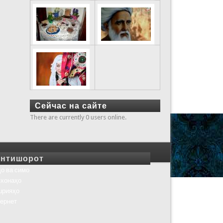
Сейчас на сайте
There are currently 0 users online.
нтишорот
о ва симо
хонаҳо
шрияҳо
ернет