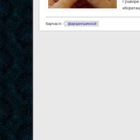
Гӯшвора 
иборатан
барчасп:
фарҳангшиносӣ