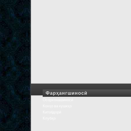
Фарҳангшиносӣ
Осорхонашиносӣ
Кохҳо ва кушкҳо
Китобдорӣ
Клубҳо