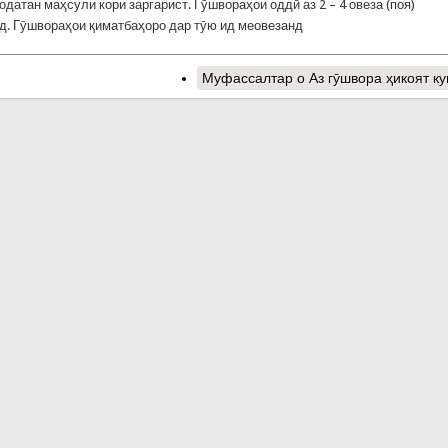
одатан маҳсули кори заргарист. Гӯшвораҳои оддӣ аз 2 – 4 овеза (поя)
д. Гӯшвораҳои қиматбаҳоро дар тӯю ид меовезанд
Муфассалтар
о Аз гӯшвора ҳикоят к