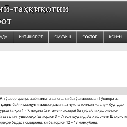
АДА
ИНТИШОРОТ
ОМӮЗИШ
СОХТОР
ҚОНУН
А
,
гӯшвор, ҳалқа, ашёи зинати занона, ки ба гӯш меовезан. Гӯшвора аз
 қадим байни мардуми машриқзамин, аз ҷумла тоҷикон маълум буд. Дар
уркат (а-ҳои 1 – 7, ноҳияи Спитамени ҳозира) ба туфайли ҳафриётҳои
ӣ аввалин гӯшвораҳо (аз асрҳои 3 – 7) ёфт шуданд. Аз ҳафриёти Шаҳрист
ораҳое ба даст омадаанд, ки ба асрҳои 12 – 13 мансубанд.