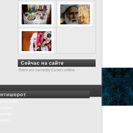
Сейчас на сайте
There are currently 0 users online.
нтишорот
о ва симо
хонаҳо
шрияҳо
ернет