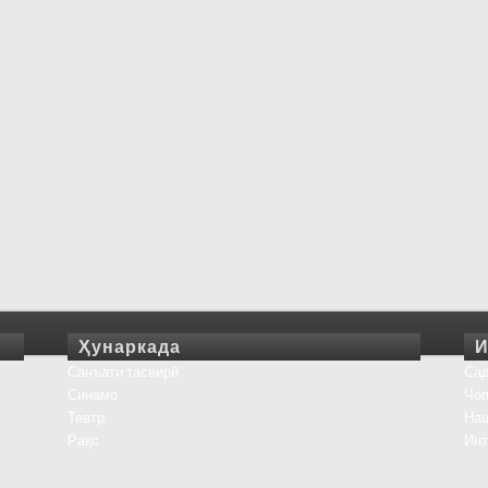
Ҳунаркада
И
Санъати тасвирӣ
Сад
Синамо
Чоп
Театр
На
Рақс
Инт