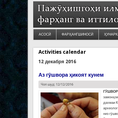
АСОСӢ
ФАРҲАНГШИНОСӢ
ҲУНАРК
Activities calendar
12 декабря 2016
Аз гӯшвора ҳикоят кунем
Чоп шуд: 12/12/2016
Г
Ӯ
ШВОР
замонҳои
дахмаи К
археолог
низ гӯшв