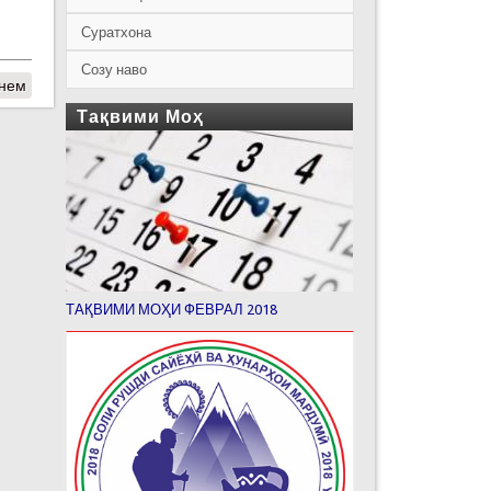
Суратхона
Созу наво
унем
Тақвими Моҳ
ТАҚВИМИ МОҲИ ФЕВРАЛ 2018