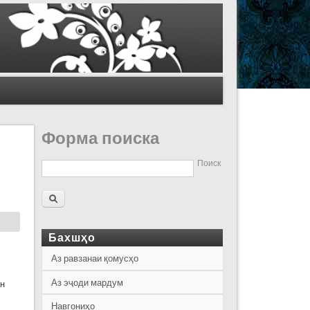
Форма поиска
Поиск
Бахшҳо
Аз равзанаи қомусҳо
Аз эҷоди мардум
он
Навгониҳо