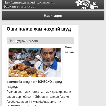
Навигация
Оши палав ҳам ҷаҳонӣ шуд
Чоп шуд: 02/12/2016
Оши
палав
расман ба феҳристи ЮНЕСКО ворид
гардид.
Рӯзҳои 28 – уми ноябр- 2 – уми декабри соли
равон дар пойтахти Эфиопия- шаҳри Аддис-
Абеба ҷаласаи 11-уми байнидавлатии