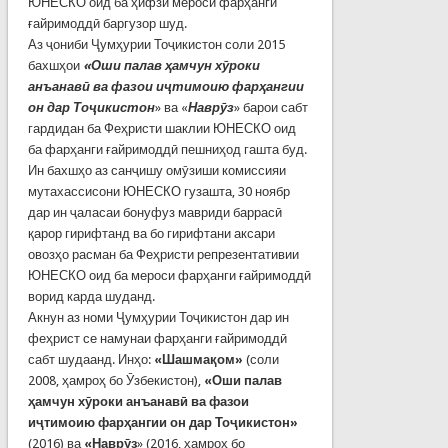
ЮНЕСКО оид ба ҳифзи мероси фарҳанги
ғайримоддӣ баргузор шуд.
Аз ҷониби Ҷумҳурии Тоҷикистон соли 2015
бахшҳои
«Оши палав ҳамчун хӯроки
анъанавӣ ва фазои иҷтимоию фарҳангии
он дар Тоҷикистон
» ва «
Наврӯз
» барои сабт
гардидан ба Феҳристи шаклии ЮНЕСКО оид
ба фарҳанги ғайримоддӣ пешниҳод гашта буд.
Ин бахшҳо аз санҷишу омӯзиши комиссияи
мутахассисони ЮНЕСКО гузашта, 30 ноябр
дар ин ҷаласаи бонуфуз мавриди баррасӣ
қарор гирифтанд ва бо гирифтани аксари
овозҳо расман ба Феҳристи репрезентативии
ЮНЕСКО оид ба мероси фарҳанги ғайримоддӣ
ворид карда шуданд.
Акнун аз номи Ҷумҳурии Тоҷикистон дар ин
феҳрист се намунаи фарҳанги ғайримоддӣ
сабт шудаанд. Инҳо:
«Шашмақом»
(соли
2008, ҳамроҳ бо Ӯзбекистон),
«Оши палав
ҳамчун хӯроки анъанавӣ ва фазои
иҷтимоию фарҳангии он дар Тоҷикистон»
(2016) ва
«Наврӯз
» (2016, ҳамроҳ бо