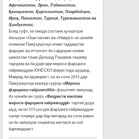
Афғонистон, Эрон, Ӯзбекистон,
Қазоқистон, Қирғизистон, Озарбойҷон,
Ироқ, Покистон, Туркия, Туркманистон ва
Ҳиндустон
).
Бояд гуфт, ки омода сохтани ҳуҷҷатҳои
бахшҳои «Оши палав» ва «Наврӯз» аз ҷониби
олимони Пажӯҳишгоҳи илмӣ-тадқиқотии
фарҳанг ва иттилоот бо сардории олими
шинохтаи тоҷик Дилшод Раҳимов таҳияву
тарҷума ва ба дафтари мероси фарҳанги
ғайримоддии ЮНЕСКО фиристода шуданд.
Маврид ба ёдоварист, ки аз соли 2013 дар
Пажӯҳишгоҳи мазкур гурӯҳи
«Мероси
фарҳанги ғайримоддӣ
» фаъолият мекунад.
Аз ҷониби ин гурӯҳ «
Феҳристи миллии
мероси фарҳанги ғайримоддӣ
» тартиб дода
шуд, ки он 515 унсури фарҳанги ғайримоддии
халқи тоҷикро дар бар мегирад ва соли равон
он бо забонҳои тоҷикӣ ва инглисӣ аз чоп
баромадааст.