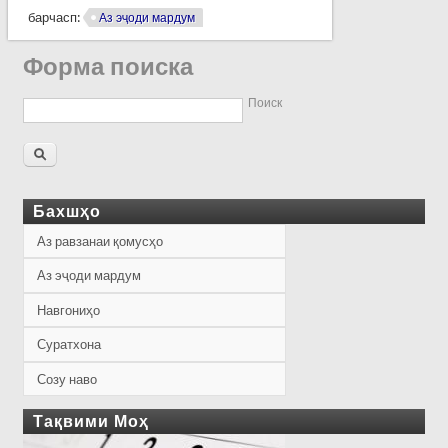
барчасп:
Аз эҷоди мардум
Форма поиска
Поиск
Бахшҳо
Аз равзанаи қомусҳо
Аз эҷоди мардум
Навгониҳо
Суратхона
Созу наво
Тақвими Моҳ