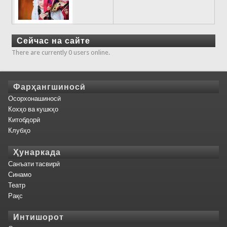
Сейчас на сайте
There are currently 0 users online.
Фарҳангшиносӣ
Осорхонашиносӣ
Кохҳо ва кушкҳо
Китобдорӣ
Клубҳо
Ҳунаркада
Санъати тасвирӣ
Синамо
Театр
Рақс
Интишорот