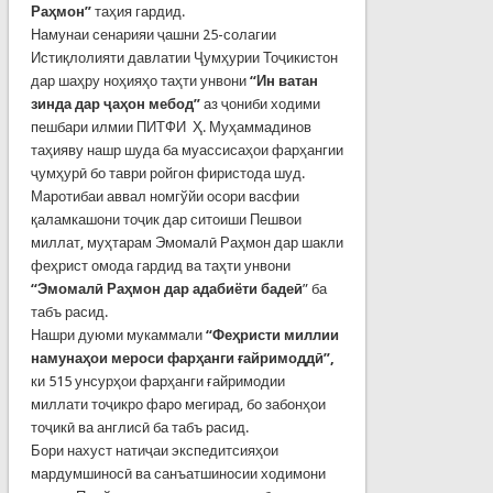
Раҳмон”
таҳия гардид.
Намунаи сенарияи ҷашни 25-солагии
Истиқлолияти давлатии Ҷумҳурии Тоҷикистон
дар шаҳру ноҳияҳо таҳти унвони
“Ин ватан
зинда дар ҷаҳон мебод”
аз ҷониби ходими
пешбари илмии ПИТФИ Ҳ. Муҳаммадинов
таҳияву нашр шуда ба муассисаҳои фарҳангии
ҷумҳурӣ бо таври ройгон фиристода шуд.
Маротибаи аввал номгўйи осори васфии
қаламкашони тоҷик дар ситоиши Пешвои
миллат, муҳтарам Эмомалӣ Раҳмон дар шакли
феҳрист омода гардид ва таҳти унвони
“Эмомалӣ Раҳмон дар адабиёти бадеӣ
” ба
табъ расид.
Нашри дуюми мукаммали
“
Феҳристи миллии
намунаҳои мероси фарҳанги ғайримоддӣ”
,
ки 515 унсурҳои фарҳанги ғайримодии
миллати тоҷикро фаро мегирад, бо забонҳои
тоҷикӣ ва англисӣ ба табъ расид.
Бори нахуст натиҷаи экспедитсияҳои
мардумшиносӣ ва санъатшиносии ходимони