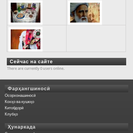
Сейчас на сайте
There are currently 0 users online.
Фарҳангшиносӣ
Осорхонашиносӣ
Кохҳо ва кушкҳо
Китобдорӣ
Клубҳо
Ҳунаркада