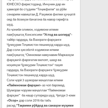
ЮНЕСКО фиристоданд. Инчунин дар ин
ҳамкорӣ бо студияи “Тоҷикфилм” аз рўйи
сенарияи навиштаи Д. Раҳимов филми ҳуҷҷатӣ
оид ба бозиҳои бачагона ба навор гирифта
шуд.
Аз ҷониби олимон, ходимони илмии
пажўҳишгоҳ Консепсияи
“Устод ва шогирд”-
тайёр гардида, ба Вазорати фарҳанги
Ҷумҳурии Тоҷикистон пешниҳод карда шуд.
Дар соли ҳисоботӣ ходимони илмии
пажўҳишгоҳ “Оинномаи намунавии Марказҳои
фарҳангӣ-фароғатии вилоят, шаҳр ва
ноҳияҳои Ҷумҳурии Тоҷикистон” таҳия
гардида, ба Вазорати фарҳанги Ҷумҳурии
Тоҷикистон пешниҳод карда шуд.
Соли ҷорӣ 3 шумораи маҷаллаи илмии
«Паёмномаи фарҳанг
» аз чоп баромад.
Шумораи чоруми маҷаллаи “Паёмномаи
фарҳанг” ба нашр супорида шуд. Ҷилди 3-юми
«
Осор»
дар соли 2016 ба табъ
расид.
“Тақвими рўйдод ва санаҳои муҳими