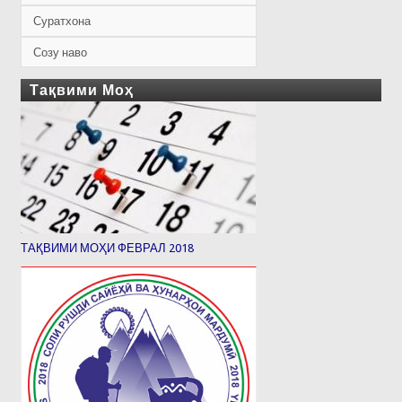
Суратхона
Созу наво
Тақвими Моҳ
ТАҚВИМИ МОҲИ ФЕВРАЛ 2018