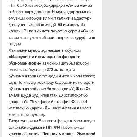
«
П
», ба
40
истилоҳ ба ҳарфҳои
«А» ва «Б
» ва
ғайраро шарҳ додаанд. Инчунин дар заминаи
омўзиши китобҳои илмӣ, таълимӣ ва дастурӣ,
ҳамчунин таҷрибаи эҷодӣ
95 истилоҳ
бо
ҳарфи «Р» ва
175 истилоҳот
бо ҳарфи
«С»
ба
таври маълумоти обзорӣ ташреҳ ва ҳуруфчинӣ
гардид.
Ҳамзамон мувофиқи нақшаи пажўҳиши
«
Махсусияти истилоҳот ва фарҳанги
рўзноманигорӣ»
аз ҷониби шуъбаи ахбори
омма ва табъу нашр
272
истилоҳоти
рўзноманигорӣ бо теъдоди 4 ҷузъи чопӣ тавзеҳ
шуд. То ин вақт коркарду баррасии истилоҳоти
рўзноманигорӣ доир ба ҳарфҳои «
У, Ф ва Х
»
амалӣ шуда буд, иловатан 20 истилоҳот бо
ҳарфи «
У
», 78 мафҳум бо ҳарфи «
Ф
» ва 44
истилоҳ бо ҳарфи «
Х»
шарҳ ёфтанд ва чопи
компютерӣ шуданд.
Тибқи супориши Вазорати фарҳанг бори нахуст
аз ҷониби ходимони ПИТФИ Низомномаи
ҷоизаи давлатии
“Пешвои миллат – Эмомалӣ