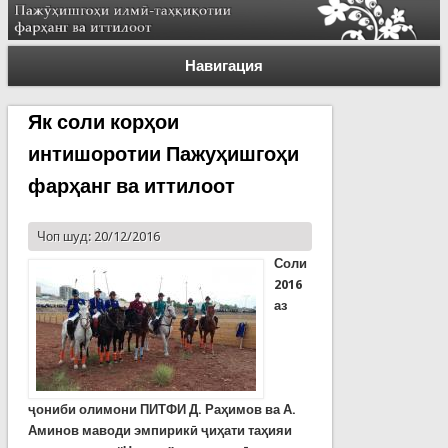
Навигация
Як соли корҳои
интишоротии Пажуҳишгоҳи
фарҳанг ва иттилоот
Чоп шуд: 20/12/2016
Соли
2016
аз
ҷониби олимони ПИТФИ Д. Раҳимов ва А.
Аминов маводи эмпирикӣ ҷиҳати таҳияи