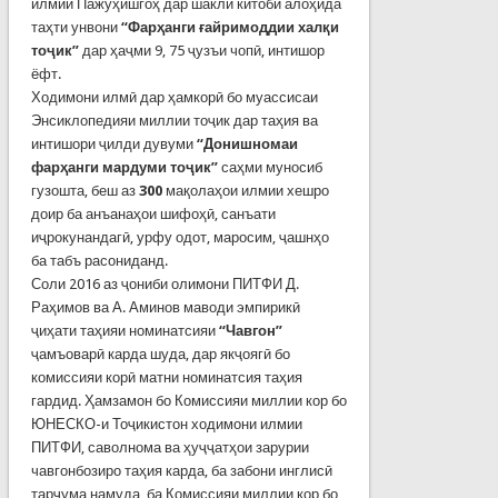
илмии Пажўҳишгоҳ дар шакли китоби алоҳида
таҳти унвони
“Фарҳанги ғайримоддии халқи
тоҷик”
дар ҳаҷми 9, 75 ҷузъи чопӣ, интишор
ёфт.
Ходимони илмӣ дар ҳамкорӣ бо муассисаи
Энсиклопедияи миллии тоҷик дар таҳия ва
интишори ҷилди дувуми
“Донишномаи
фарҳанги мардуми тоҷик”
саҳми муносиб
гузошта, беш аз
300
мақолаҳои илмии хешро
доир ба анъанаҳои шифоҳӣ, санъати
иҷрокунандагӣ, урфу одот, маросим, ҷашнҳо
ба табъ расониданд.
Соли 2016 аз ҷониби олимони ПИТФИ Д.
Раҳимов ва А. Аминов маводи эмпирикӣ
ҷиҳати таҳияи номинатсияи
“Чавгон”
ҷамъоварӣ карда шуда, дар якҷоягӣ бо
комиссияи корӣ матни номинатсия таҳия
гардид. Ҳамзамон бо Комиссияи миллии кор бо
ЮНЕСКО-и Тоҷикистон ходимони илмии
ПИТФИ, саволнома ва ҳуҷҷатҳои зарурии
чавгонбозиро таҳия карда, ба забони инглисӣ
тарҷума намуда, ба Комиссияи миллии кор бо