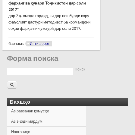
фарҳанг ва ҳунари Тоҷикистон дар соли
2017”
дар 2 ҷ. омода гардид, ки дар пешбурди кору
фаъолият дастури методиест ба кормандони
соҳаи фарҳанги ҷумҳурӣ дар соли 2017.
барчасп:
Интишорот
Форма поиска
Поиск
Бахшҳо
Аз равзанаи қомусҳо
Аз эҷоди мардум
Навгониҳо