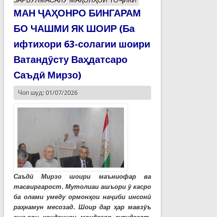
ЗАРБУЛМАСАЛУ МАҚОЛҲОИ ТОҶИКӢ
МАН ҶАҲОНРО БИНГАРАМ
БО ЧАШМИ ЯК ШОИР (Ба
ифтихори 63-солагии шоири
Ватандӯсту Ваҳдатсаро
Саъдӣ Мирзо)
Чоп шуд: 01/07/2026
Саъдӣ Мирзо шоири маъниофар ва
тасвиргарост. Мутолиаи ашъори ӯ касро
ба олами умеду ормонҳои наҷиби инсонӣ
раҳнамун месозад. Шоир дар ҳар мавзӯъ