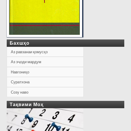
Бахшҳо
Аз равзанаи қомусҳо
Аз эҷоди мардум
Навгониҳо
Суратхона
Созу наво
Тақвими Моҳ