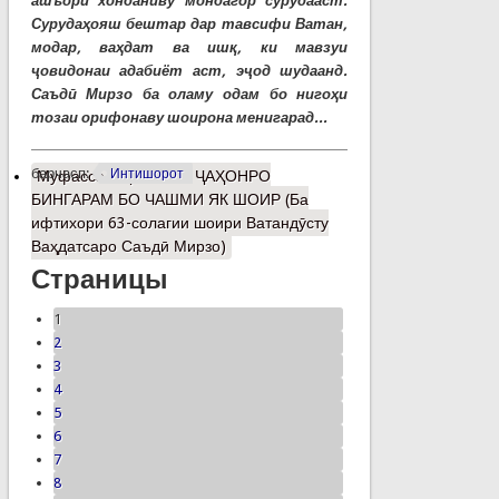
ашъори хонданиву мондагор сурудааст.
Сурудаҳояш бештар дар тавсифи Ватан,
модар, ваҳдат ва ишқ, ки мавзуи
ҷовидонаи адабиёт аст, эҷод шудаанд.
Саъдӣ Мирзо ба оламу одам бо нигоҳи
тозаи орифонаву шоирона менигарад...
барчасп:
Интишорот
Муфассалтар
о МАН ҶАҲОНРО
БИНГАРАМ БО ЧАШМИ ЯК ШОИР (Ба
ифтихори 63-солагии шоири Ватандӯсту
Ваҳдатсаро Саъдӣ Мирзо)
Страницы
1
2
3
4
5
6
7
8