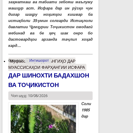
заҳматкаш ва табиати зебояш маълуму
машҳур аст. Исфара дар ин рӯзҳо чун
дигар шаҳру ноҳияҳои кишвар ба
истиқболи 35-умин солгарди Истиқлоли
давлатии Ҷумҳурии Тоҷикистон омодагӣ
мебинад ва бе ҳеҷ шак онро бо
дастовардҳои арзанда таҷлил хоҳад
кард...
барчасп:
Интишорот
Муфассалтар
о ДУРАНГИҲО ДАР
МУАССИСАҲОИ ФАРҲАНГИИ ИСФАРА
ДАР ШИНОХТИ БАДАХШОН
ВА ТОҶИКИСТОН
Чоп шуд: 10/08/2026
Соли
1985
дар