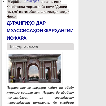
барчасп:
Интишорот
Муфассалтар
о Вазъи фаъолияти
Китобхонаи марказии ба номи “Дӯстии
халқҳо” ва китобхона-филиалҳои шаҳри
Норак
ДУРАНГИҲО ДАР
МУАССИСАҲОИ ФАРҲАНГИИ
ИСФАРА
Чоп шуд: 10/08/2026
Исфара яке аз шаҳрҳои қадим ва ободу
хуррами кишвар аст. Исфара бо адибону
пажуҳандагон ва созандагону
навозандагони номвараш, бо мардуми