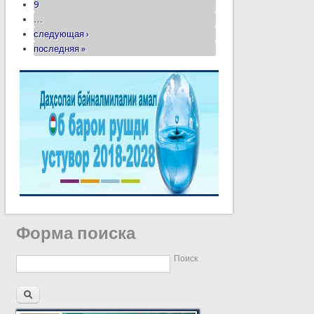
9
…
следующая ›
последняя »
Форма поиска
Поиск