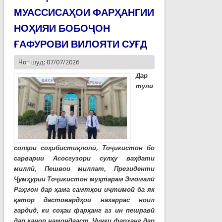
МУАССИСАҲОИ ФАРҲАНГИИ
НОҲИЯИ БОБОҶОН
ҒАФУРОВИ ВИЛОЯТИ СУҒД
Чоп шуд: 07/07/2026
Дар
тӯли
солҳои соҳибистиқлолӣ, Тоҷикистон бо
сарварии Асосгузори сулҳу ваҳдати
миллӣ, Пешвои миллат, Президенти
Ҷумҳурии Тоҷикистон муҳтарам Эмомалӣ
Раҳмон дар ҳама самтҳои иҷтимоӣ ба як
қатор дастовардҳои назаррас ноил
гардид, ки соҳаи фарҳанг аз ин пешравӣ
дар канор намондааст. Чунки фарҳанг дар