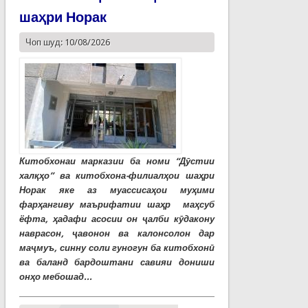
шаҳри Норак
Чоп шуд: 10/08/2026
Китобхонаи марказии ба номи “Дӯстии
халқҳо” ва китобхона-филиалҳои шаҳри
Норак яке аз муассисаҳои муҳими
фарҳангиву маърифатии шаҳр маҳсуб
ёфта, ҳадафи асосии он ҷалби кӯдакону
наврасон, ҷавонон ва калонсолон дар
маҷмуъ, синну соли гуногун ба китобхонӣ
ва баланд бардоштани савияи дониши
онҳо мебошад...