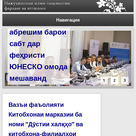
Силсилаи
ёдгориҳои роҳи
Навигация
абрешим барои
сабт дар
феҳристи
ЮНЕСКО омода
мешаванд
1
2
3
Вазъи фаъолияти
Китобхонаи марказии ба
номи “Дӯстии халқҳо” ва
китобхона-филиалҳои