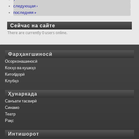
следующая ›
последняя »
Сейчас на сайте
There are currently 0 users online.
Фарҳангшиносӣ
Осорхонашиносӣ
Кохҳо ва кушкҳо
Китобдорӣ
Клубҳо
Ҳунаркада
Санъати тасвирӣ
Синамо
Театр
Рақс
Интишорот