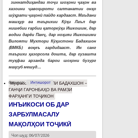
зиннатдиҳандаи тоҷи шоҳони ҷаҳон ва
хазоини ҷавоҳироти салтанатии онҳо
шӯҳрати ҷаҳонӣ пайдо кардааст. Маъдани
машҳур ва таърихии Кӯҳи Лаъл дар
нишебии ғарбии қаторкӯҳи Ишкошим, дар
водии дарёи Панҷ, дар ноҳияи Ишкошими
Вилояти Мухтори Кӯҳистони Бадахшон
(ВМКБ) воқеъ гардидааст. Ин санг
таърихи ҳазорсола дошта, дар гузашта
туҳфаи арзанда барои шоҳони бузург
маҳсуб мешуд...
барчасп:
Интишорот
Муфассалтар
о ЛАЪЛИ БАДАХШОН –
ГАНҶИ ГАРОНБАҲО ВА РАМЗИ
ФАРҲАНГИ ТОҶИКОН
ИНЪИКОСИ ОБ ДАР
ЗАРБУЛМАСАЛУ
МАҚОЛҲОИ ТОҶИКӢ
Чоп шуд: 06/07/2026