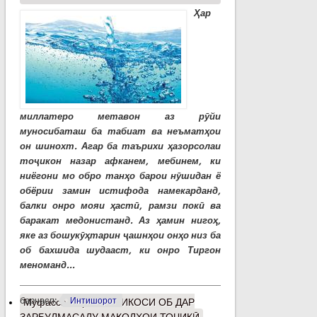
Ҳар
миллатеро метавон аз рӯйи
муносибаташ ба табиат ва неъматҳои
он шинохт. Агар ба таърихи ҳазорсолаи
тоҷикон назар афканем, мебинем, ки
ниёгони мо обро танҳо барои нӯшидан ё
обёрии замин истифода намекарданд,
балки онро мояи ҳастӣ, рамзи покӣ ва
баракат медонистанд. Аз ҳамин нигоҳ,
яке аз бошукӯҳтарин ҷашнҳои онҳо низ ба
об бахшида шудааст, ки онро Тиргон
меноманд...
барчасп:
Интишорот
Муфассалтар
о ИНЪИКОСИ ОБ ДАР