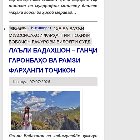
шинохт ва муаррифии миллату давлат
маҳаки асосӣ ба ҳисоб меравад...
барчасп:
Интишорот
Муфассалтар
о НИГОҲЕ БА ВАЗЪИ
МУАССИСАҲОИ ФАРҲАНГИИ НОҲИЯИ
БОБОҶОН ҒАФУРОВИ ВИЛОЯТИ СУҒД
ЛАЪЛИ БАДАХШОН – ГАНҶИ
ГАРОНБАҲО ВА РАМЗИ
ФАРҲАНГИ ТОҶИКОН
Чоп шуд: 07/07/2026
Лаъли Бадахшон аз қадимулайём ҳамчун