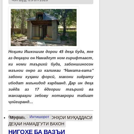
Ноҳияи Ишкошим дорои 45 деҳа буда, яке
аз деҳаҳои он Намадгут ном гирифтааст,
ки номи таърихӣ буда, забоншиносон
маънои онро аз калимаи “Намата-гата”
забони куҳани форсӣ, макони зиёрату
ибодат маънидод кардаанд. Дар ин деҳа
зиёда аз 17 ёдгории таърихӣ ва
манзараҳои зебову нотакрори табиат
ҷойгиранд...
барчасп:
Интишорот
Муфассалтар
о МАКОНҲОИ МУҚАДДАСИ
ДЕҲАИ НАМАДГУТИ ВАХОН
НИГОҲЕ БА ВАЗЪИ