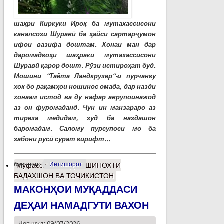
шаҳри Киркуки Ироқ ба мутахассисони
каналсози Шуравӣ ба ҳайси сартарҷумон
ифои вазифа доштам. Хонаи ман дар
даромадгоҳи шаҳраки мутахассисони
Шуравӣ қарор дошт. Рӯзи истироҳат буд.
Мошини “Таёта Ландкрузер”-и пурчангу
хок бо рақамҳои ношинос омада, дар назди
хонаам истод ва ду нафар аврупоинажод
аз он фуромаданд. Чун ин манзараро аз
тиреза медидам, зуд ба наздашон
баромадам. Салому пурсупоси мо ба
забони русӣ сурат гирифт...
барчасп:
Интишорот
Муфассалтар
о ДАР ШИНОХТИ
БАДАХШОН ВА ТОҶИКИСТОН
МАКОНҲОИ МУҚАДДАСИ
ДЕҲАИ НАМАДГУТИ ВАХОН
Чоп шуд: 09/07/2026