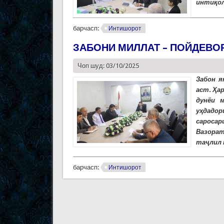
интиқол
барчасп:
Интишорот
ЗАБОНИ МИЛЛАТ – ПОЙДЕВО
Чоп шуд: 03/10/2025
Забон я
аст. Ҳа
дунёи 
уҳдадор
саросар
Вазорат
таҷлил 
барчасп:
Интишорот