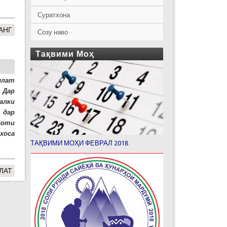
Суратхона
АНГ
Созу наво
Тақвими Моҳ
ллат
. Дар
алки
 дар
ооти
хоса
ТАҚВИМИ МОҲИ ФЕВРАЛ 2018
ЛАТ