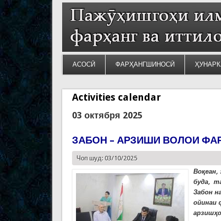
АСОСӢ
ФАРҲАНГШИНОСӢ
ҲУНАРК
Activities calendar
03 октября 2025
ЗАБОН – АРЗИШИ ВОЛОИ ФА
Чоп шуд: 03/10/2025
Воқеан,
буда, т
Забон н
ойинаи 
арзишҳо