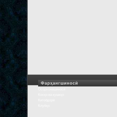
Фарҳангшиносӣ
Осорхонашиносӣ
Кохҳо ва кушкҳо
Китобдорӣ
Клубҳо