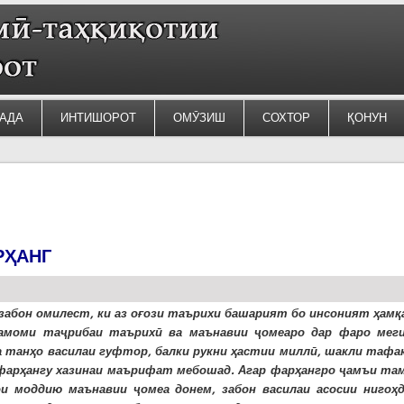
АДА
ИНТИШОРОТ
ОМӮЗИШ
СОХТОР
ҚОНУН
РҲАНГ
 забон омилест, ки аз оғози таърихи башарият бо инсоният ҳамқ
амоми таҷрибаи таърихӣ ва маънавии ҷомеаро дар фаро меги
а танҳо василаи гуфтор, балки рукни ҳастии миллӣ, шакли тафак
фарҳангу хазинаи маърифат мебошад. Агар фарҳангро ҷамъи та
и моддию маънавии ҷомеа донем, забон василаи асосии нигоҳд