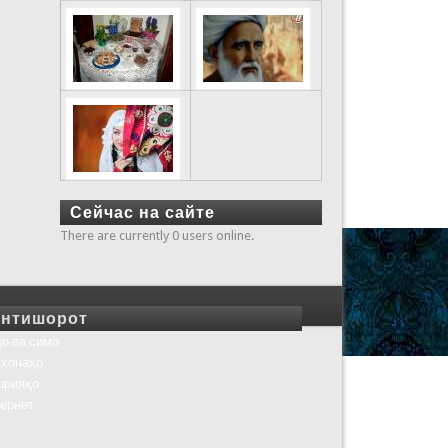
Сейчас на сайте
There are currently 0 users online.
нтишорот
о ва симо
хонаҳо
шрияҳо
ернет