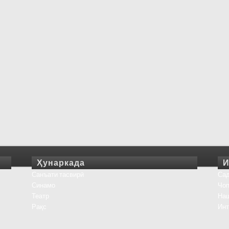
Ҳунаркада
И
Санъати тасвирӣ
Сад
Синамо
Чоп
Театр
На
Рақс
Инт