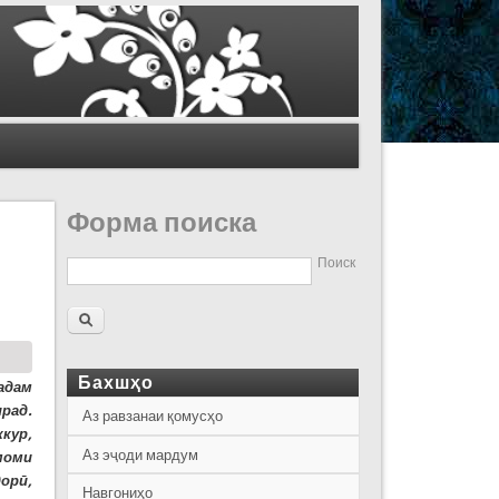
Форма поиска
Поиск
Бахшҳо
адам
рад.
Аз равзанаи қомусҳо
кур,
Аз эҷоди мардум
моми
орӣ,
Навгониҳо