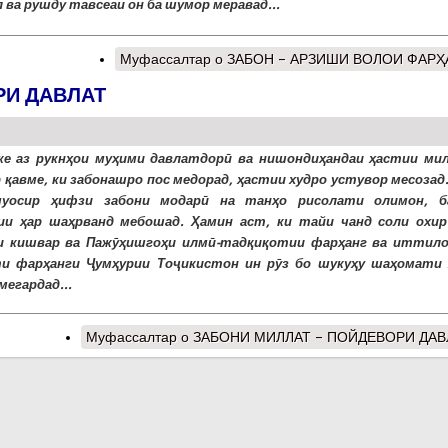
 ва рушду тавсеаи он ба шумор меравад...
Муфассалтар
о ЗАБОН – АРЗИШИ ВОЛОИ ФАРҲ
РИ ДАВЛАТ
ке аз рукнҳои муҳими давлатдорӣ ва нишондиҳандаи ҳастии ми
р қавме, ки забонашро пос медорад, ҳастии худро устувор месозад
муосир ҳифзи забони модарӣ на танҳо рисолати олимон, б
ии ҳар шаҳрванд мебошад. Ҳамин аст, ки тайи чанд соли охир
и кишвар ва Пажӯҳишгоҳи илмӣ-тадқиқотии фарҳанг ва иттил
и фарҳанги Ҷумҳурии Тоҷикистон ин рӯз бо шукуҳу шаҳомати 
мегардад...
Муфассалтар
о ЗАБОНИ МИЛЛАТ – ПОЙДЕВОРИ ДАВ