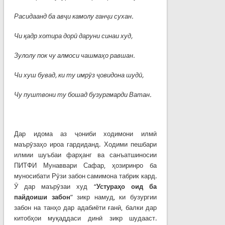
Расидаанд ба ав
ҷ
и
камолу
ган
ҷ
и
сухан
.
Чи
қ
адр
хотира
дор
ӣ
даруни
синаи
худ
,
Зулолу пок чу алмоси чашма
ҳ
о
равшан
.
Чи хуш бувад, ки ту имр
ӯ
з
ҷ
овидона
шуд
ӣ
,
Чу пуштвони ту бошад бузургмарди Ватан.
Дар идома аз ҷониби ходимони илмӣ
маърӯзаҳо ироа гардиданд. Ходими пешбари
илмии шуъбаи фарҳанг ва санъатшиносии
ПИТФИ Мунаввари Сафар, ҳозиринро ба
муносибати Рӯзи забон самимона табрик кард.
Ӯ дар маърӯзаи худ “
Устура
ҳ
о
оид
ба
пайдоиши
забон
” зикр намуд, ки бузургии
забон на танҳо дар адабиёти ғанӣ, балки дар
китобҳои муқаддаси динӣ зикр шудааст.