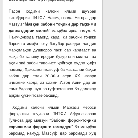
Пасон ходими калони илмии шуъбаи
китобдории ПИТФИ Наимҷонзода Нигора дар
мавзӯи “
Мав
қ
еи
забони
то
ҷ
ик
ӣ
дар та
ҳ
кими
давлатдории
милл
ӣ
” маърӯза ироа намуд. Н.
Наимҷонзода таъкид кард, ки забони тоҷикӣ
барои то имрӯз поку беғубор расидан чандин
марҳилаҳои душворро паси сар кардааст ва
маҳз бо талошу иродаи бузургони миллат ва
аҳли зиё забон тавонист ҷойгоҳи худро ҳифз
намояд. Ҳамзамон мавсуф ба масъалаи баҳси
забон дар соли 20-30-и асри ХХ назари
иҷмолие карда, аз саҳми Устод Айнӣ дар ин
самт ёдовар шуд ва гуфтаҳояшро бо далоилу
арқом ҳусни тозае бахшид.
Ходими калони илмии Маркази мероси
фарҳангии тоҷикони ПИТФИ Абдуназарова
Гулноза дар мавзӯи “
Забони форс
ӣ
-
то
ҷ
ик
ӣ
сарчашмаи
фар
ҳ
анги
тамаддун
” бо маърӯза
баромад намуд. Мавсуф дар баромади худ