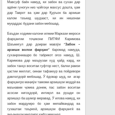
Мавсуф баён намуд, ки забон ва сухан дар
адёни гуногун низ ҷойгоҳи махсус дошта, ҳам
дар Таврот ва ҳам дар Қуръон ба арзиши
калом таъкид шудааст, ки ин нишонаи
муқаддас будани забон мебошад.
Баъдан ходими калони илмии Маркази мероси
фарҳангии тоҷикони ПИТФИ Каримова
Шаъмигул дар доираи мавзӯи “
Забон –
арзиши волои фар
ҳ
анг
” баромад намуда,
суханрониашро бо табрикот оғоз намуд. Ш.
Каримова дар маърузаи худ қайд кард, ки
забон танҳо воситаи гуфтор нест, балки рамзи
ҳастии миллат, оинаи тафаккур ва пойдевори
давлатдорӣ мебошад. Ӯ ёдовар шуд, ки агар
фарҳангро маҷмӯи тамоми арзишҳои моддӣ ва
маънавии ҷомеа донем, пас забон воситаи
асосии нигоҳдорӣ, интиқол ва рушди он
арзишҳо ба шумор меравад. Ӯ илова намуд, ки
забон мардумро бо ҳам мепайвандад ва
гузаштаи таърихӣ, арзишҳои фарҳангӣ ва
анъанаҳои миллиро ҳифз мекунад.