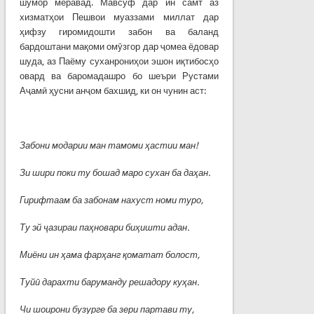
шумор меравад. Мавсуф дар ин самт аз
хизматҳои Пешвои муаззами миллат дар
ҳифзу гиромидошти забон ва баланд
бардоштани мақоми омӯзгор дар ҷомеа ёдовар
шуда, аз Паёму суханрониҳои эшон иқтибосҳо
овард ва баромадашро бо шеъри Рустами
Аҷамӣ ҳусни анҷом бахшид, ки он чунин аст:
Забони модарии ман тамоми
ҳ
астии
ман
!
Зи шири поки ту бошад маро сухан ба да
ҳ
ан
.
Гирифтаам ба забонам нахуст номи туро,
Ту эй
ҷ
азираи
па
ҳ
новари
би
ҳ
ишти
адан
.
Миёни ин
ҳ
ама
фар
ҳ
анг
қ
оматат
болост
,
Ту
й
ӣ
дарахти
баруманду
решадору
ку
ҳ
ан
.
Чи шоирони бузурге ба зери партави ту,