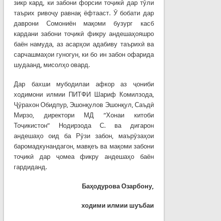
зикр кард, ки забони форсии тоҷикӣ дар тӯли
таърих ривоҷу равнақ ёфтааст. Ӯ бобати дар
даврони Сомониён мақоми бузург касб
кардани забони тоҷикӣ фикру андешаҳояшро
баён намуда, аз асарҳои адабиву таърихӣ ва
сарчашмаҳои гуногун, ки бо ин забон офарида
шудаанд, мисолҳо овард.
Дар бахши мубодилаи афкор аз ҷониби
ходимони илмии ПИТФИ Шариф Комилзода,
Ҷӯрахон Обидпур, Эшонқулов Эшонқул, Саъдӣ
Мирзо, директори МД “Хонаи китоби
Тоҷикистон” Нодирзода С. ва дигарон
андешаҳо оид ба Рӯзи забон, маърӯзаҳои
баромадкунандагон, мавқеъ ва мақоми забони
тоҷикӣ дар ҷомеа фикру андешаҳо баён
гардиданд.
Баҳ
одурова
Озарбону
,
ходими илмии шуъбаи