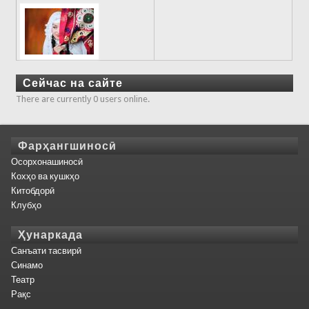
Сейчас на сайте
There are currently 0 users online.
Фарҳангшиносӣ
Осорхонашиносӣ
Кохҳо ва кушкҳо
Китобдорӣ
Клубҳо
Ҳунаркада
Санъати тасвирӣ
Синамо
Театр
Рақс