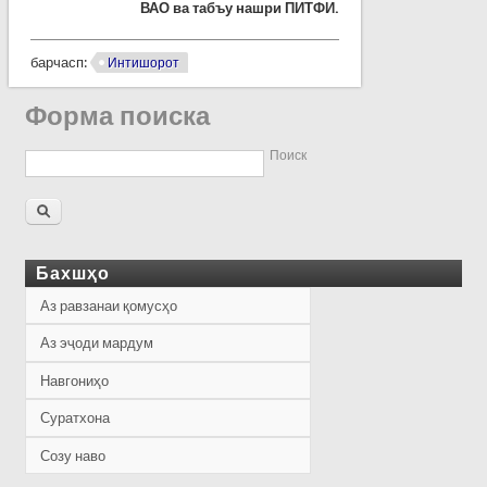
ВАО ва табъу нашри ПИТФИ.
барчасп:
Интишорот
Форма поиска
Поиск
Бахшҳо
Аз равзанаи қомусҳо
Аз эҷоди мардум
Навгониҳо
Суратхона
Созу наво