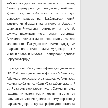
забони модарӣ на танҳо рисолати олимон,
балки уҳдадории ҳар шаҳрванд мебошад.
Ҳамин аст, ки тайи чанд соли охир дар
саросари кишвар ва Пажӯҳишгоҳи илмӣ-
тадқиқотии фарҳанг ва иттилооти Вазорати
фарҳанги Ҷумҳурии Тоҷикистон ин рӯз бо
шукуҳу шаҳомати хоса таҷлил мегардад.
Азҷумла, рӯзи 3-юми октябри соли 2025, дар
маҷлисгоҳи Пажӯҳишгоҳи илмӣ-тадқиқотии
фарҳанг ва иттилоот мизи мудаввар таҳти
унвони “Забони миллат – пойдевори давлат”
баргузор гардид.
Кори ҳамоиш бо сухани ифтитоҳии директори
ПИТФИ, номзади илмҳои филологӣ Аминзода
Абдулфаттоҳ Ҳаким оғоз гардид. А. Аминзода
ҳозиринро ба муносибати Рӯзи забони давлатӣ
ва Рӯзи омӯзгор табрик гуфт. Ҳамчунин зикр
гардид, ки забон рукни ҳастии миллат ва
василаи устувории давлат аст, омӯзгор бошад
парчамбардори илму маърифат дар ҷомеа ба