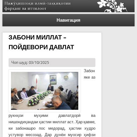
Навигация
ЗАБОНИ МИЛЛАТ –
ПОЙДЕВОРИ ДАВЛАТ
Чоп шуд: 03/10/2025
Забон
яке аз
рукнҳои муҳими давлатдорӣ ва
нишондиҳандаи ҳастии миллат аст. Ҳар қавме,
ки забонашро пос медорад, ҳастии худро
устувор месозад. Дар дунёи муосир ҳифзи