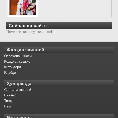
Сейчас на сайте
There are currently 0 users online.
Фарҳангшиносӣ
Осорхонашиносӣ
Кохҳо ва кушкҳо
Китобдорӣ
Клубҳо
Ҳунаркада
Санъати тасвирӣ
Синамо
Театр
Рақс
Интишорот