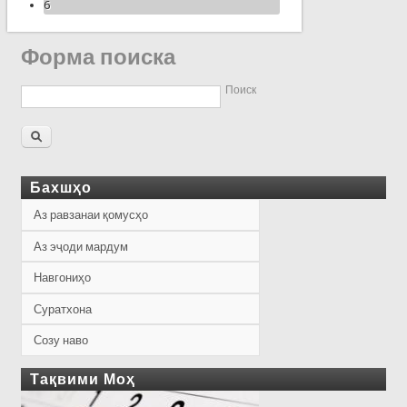
6
Форма поиска
Поиск
Бахшҳо
Аз равзанаи қомусҳо
Аз эҷоди мардум
Навгониҳо
Суратхона
Созу наво
Тақвими Моҳ