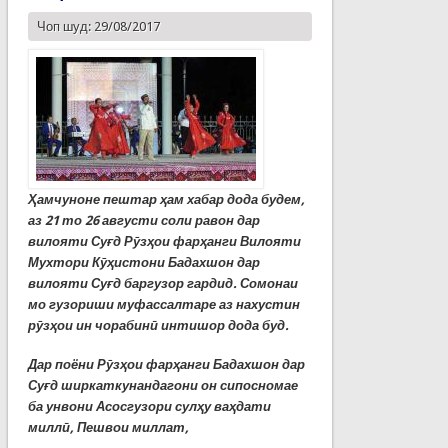
Чоп шуд: 29/08/2017
Ҳамчуноне пештар ҳам хабар дода будем,
аз 21 то 26 августи соли равон дар
вилояти Суғд Рӯзҳои фарҳанги Вилояти
Мухтори Кӯҳистони Бадахшон дар
вилояти Суғд баргузор гардид. Сомонаи
мо гузориши муфассалтаре аз нахустин
рӯзҳои ин чорабинӣ интишор дода буд.
Дар поёни Рӯзҳои фарҳанги Бадахшон дар
Суғд ширкаткунандагони он сипосномае
ба унвони Асосгузори сулҳу ваҳдати
миллӣ, Пешвои миллат,