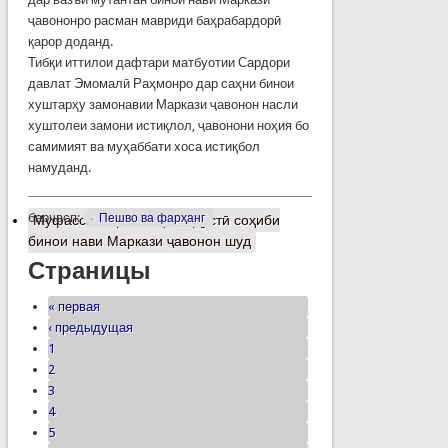
ҷавононро расман мавриди баҳрабардорӣ
қарор доданд.
Тибқи иттилои дафтари матбуотии Сардори
давлат Эмомалӣ Раҳмонро дар саҳни бинои
хуштарҳу замонавии Маркази ҷавонон насли
хуштолеи замони истиқлол, ҷавонони ноҳия бо
самимият ва муҳаббати хоса истиқбол
намуданд.
барчасп:
Пешво ва фарҳанг
Муфассалтар
о Ноҳияи Дӯстӣ соҳиби
бинои нави Маркази ҷавонон шуд
Страницы
« первая
‹ предыдущая
1
2
3
4
5