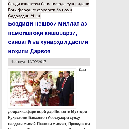
баъди азнавсозӣ ба истифода супоридани
Боғи фарҳангу фароғати ба номи
Садриддин Айнӣ
Боздиди Пешвои миллат аз
намоишгоҳи кишоварзӣ,
саноатӣ ва ҳунарҳои дастии
ноҳияи Дарвоз
Чоп шуд: 14/09/2017
Дар
доираи сафари корӣ дар Вилояти Мухтори
Куҳистони Бадахшон Асосгузори сулҳу
ваҳдати миллӣ-Пешвои миллат, Президенти