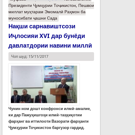
Президенти Ҷумҳурии Тоҷикистон, Пешвои
миллат муҳтарам Эмомалӣ Раҳмон ба
муносибати ҷашни Сада
Нақши сарнавиштсози
Иҷлосияи XVI дар бунёди
давлатдории навини миллӣ
Чоп шуд: 15/11/2017
Чунин ном дошт конфронси илмӣ-амалие,
ки дар Пажуҳишгоҳи илмӣ-таҳқиқотии
фарҳанг ва иттилооти Вазорати фарҳанги
Ҷумҳурии Тоҷикистон баргузор гардид.