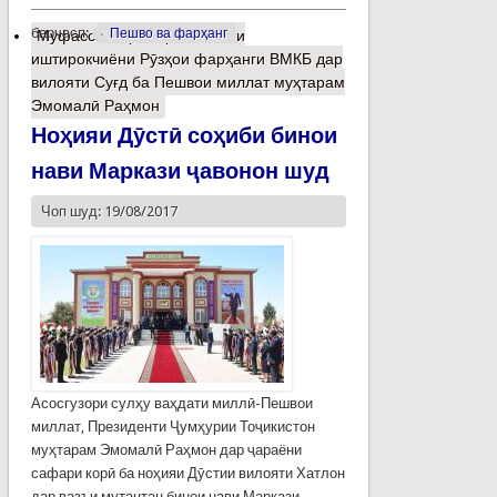
барчасп:
Пешво ва фарҳанг
Муфассалтар
о Арзи сипоси
иштирокчиёни Рӯзҳои фарҳанги ВМКБ дар
вилояти Суғд ба Пешвои миллат муҳтарам
Эмомалӣ Раҳмон
Ноҳияи Дӯстӣ соҳиби бинои
нави Маркази ҷавонон шуд
Чоп шуд: 19/08/2017
Асосгузори сулҳу ваҳдати миллӣ-Пешвои
миллат, Президенти Ҷумҳурии Тоҷикистон
муҳтарам Эмомалӣ Раҳмон дар ҷараёни
сафари корӣ ба ноҳияи Дӯстии вилояти Хатлон
дар вазъи мутантан бинои нави Маркази