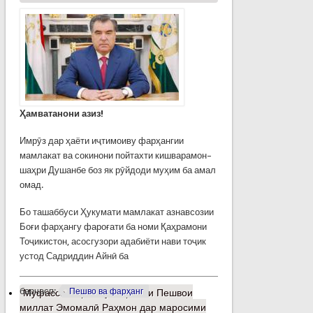
Ҳамватанони азиз!
Имрӯз дар ҳаёти иҷтимоиву фарҳангии
мамлакат ва сокинони пойтахти кишварамон–
шаҳри Душанбе боз як рӯйдоди муҳим ба амал
омад.
Бо ташаббуси Ҳукумати мамлакат азнавсозии
Боғи фарҳангу фароғати ба номи Қаҳрамони
Тоҷикистон, асосгузори адабиёти нави тоҷик
устод Садриддин Айнӣ ба
барчасп:
Пешво ва фарҳанг
Муфассалтар
о Суханронии Пешвои
миллат Эмомалӣ Раҳмон дар маросими