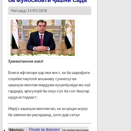
Чоп шуд: 31/01/2018
Ҳамватанони азиз!
Боиси ифтихори ҳар яки мост, ки ба шарофати
соҳибистиқлолӣ анъанаву суннатҳо ва
ҷашнҳои миллии мардуми куҳанбунёди мо эҳё
гардида, арҷгузорӣ ба онҳо сол ба сол бештар
шуда истодааст.
Имрӯз ҷашнҳои миллии мо, ки аз қаъри асрҳо
ба замони мо расидаанд, ҳоло дар сатҳи
барчасп:
Пешво ва фарҳанг
Муфассалтар
о Табрикоти телевизионии