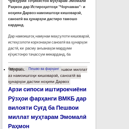
Ҷумҳурии Тоҷикистон муҳтарам Эмомалӣ
Раҳмон дар Истироҳатгоҳи "Чорчаман"- и
ноҳияи Дарвоз намоишгоҳи кишоварзӣ,
саноатӣ ва ҳунарҳои дастиро тамошо
карданд.
Дар намоишгоҳ намунаи маҳсулоти кишоварзӣ,
истеҳсолоти корхонаҳои саноатӣ ва ҳунарҳои
дастӣ, ки расму анъанаҳои мардуми
кӯҳистонро таҷассум мекарданд, ба
барчасп:
Пешво ва фарҳанг
Муфассалтар
о Боздиди Пешвои миллат
аз намоишгоҳи кишоварзӣ, саноатӣ ва
ҳунарҳои дастии ноҳияи Дарвоз
Арзи сипоси иштирокчиёни
Рӯзҳои фарҳанги ВМКБ дар
вилояти Суғд ба Пешвои
миллат муҳтарам Эмомалӣ
Раҳмон