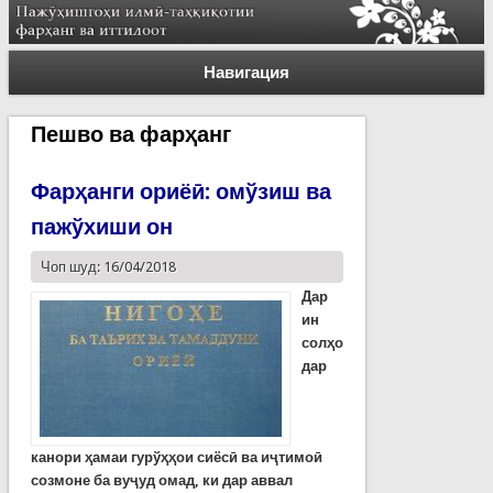
Навигация
Пешво ва фарҳанг
Фарҳанги ориёӣ: омўзиш ва
пажўхиши он
Чоп шуд: 16/04/2018
Дар
ин
солҳо
дар
канори ҳамаи гурўҳҳои сиёсӣ ва иҷтимоӣ
созмоне ба вуҷуд омад, ки дар аввал