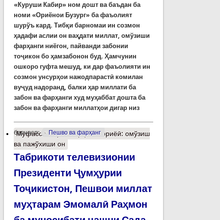
«Куруши Кабир» ном дошт ва баъдан ба
номи «Ориёнои Бузург» ба фаъолият
шурўъ кард.
Тибқи барномаи ин созмон
ҳадафи аслии он ваҳдати миллат, омўзиши
фарҳанги ниёгон, пайванди забонии
тоҷикон бо ҳамзабонон буд. Ҳамчунин
ошкоро гуфта мешуд, ки дар фаъолияти ин
созмон унсурҳои нажодпарастӣ комилан
вуҷуд надоранд, балки ҳар миллати ба
забон ва фарҳанги худ муҳаббат дошта ба
забон ва фарҳанги миллатҳои дигар низ
барчасп:
Пешво ва фарҳанг
Муфассалтар
о Фарҳанги ориёӣ: омўзиш
ва пажўхиши он
Табрикоти телевизионии
Президенти Ҷумҳурии
Тоҷикистон, Пешвои миллат
муҳтарам Эмомалӣ Раҳмон
ба муносибати ҷашни Сада