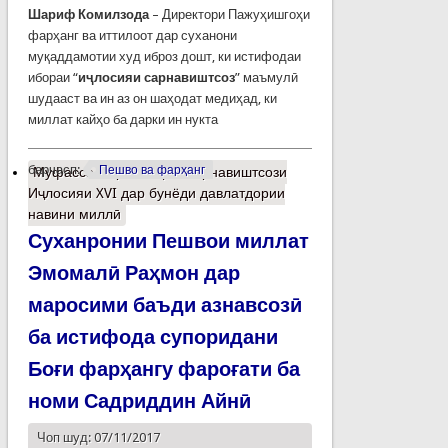
Шариф Комилзода
– Директори Пажуҳишгоҳи
фарҳанг ва иттилоот дар суханони
муқаддамотии худ иброз дошт, ки истифодаи
ибораи “
иҷлосияи сарнавиштсоз
” маъмулӣ
шудааст ва ин аз он шаҳодат медиҳад, ки
миллат кайҳо ба дарки ин нукта
барчасп:
Пешво ва фарҳанг
Муфассалтар
о Нақши сарнавиштсози
Иҷлосияи XVI дар бунёди давлатдории
навини миллӣ
Суханронии Пешвои миллат
Эмомалӣ Раҳмон дар
маросими баъди азнавсозӣ
ба истифода супоридани
Боғи фарҳангу фароғати ба
номи Садриддин Айнӣ
Чоп шуд: 07/11/2017