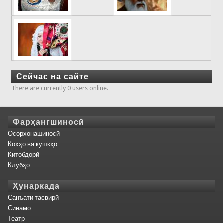
Сейчас на сайте
There are currently 0 users online.
Фарҳангшиносӣ
Осорхонашиносӣ
Кохҳо ва кушкҳо
Китобдорӣ
Клубҳо
Ҳунаркада
Санъати тасвирӣ
Синамо
Театр