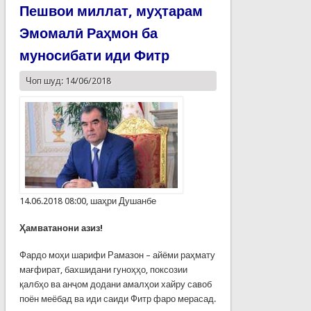
Пешвои миллат, муҳтарам
Эмомалӣ Раҳмон ба
муносибати иди Фитр
Чоп шуд: 14/06/2018
14.06.2018 08:00, шаҳри Душанбе
Ҳамватанони азиз!
Фардо моҳи шарифи Рамазон – айёми раҳмату
мағфират, бахшидани гуноҳҳо, поксозии
қалбҳо ва анҷом додани амалҳои хайру савоб
поён меёбад ва иди саиди Фитр фаро мерасад.