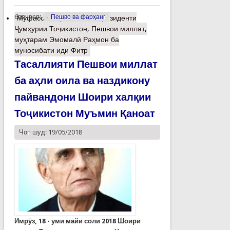
барчасп:
Пешво ва фарҳанг
Муфассалтар
о Паёми Президенти
Ҷумҳурии Тоҷикистон, Пешвои миллат,
муҳтарам Эмомалӣ Раҳмон ба
муносибати иди Фитр
Тасаллияти Пешвои миллат
ба аҳли оила ва наздикону
пайвандони Шоири халқии
Тоҷикистон Муъмин Қаноат
Чоп шуд: 19/05/2018
Имрӯз, 18 - уми майи соли 2018 Шоири