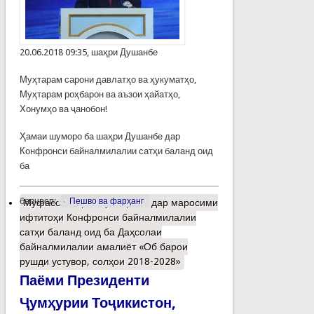
20.06.2018 09:35, шаҳри Душанбе
Муҳтарам сарони давлатҳо ва ҳукуматҳо,
Муҳтарам роҳбарон ва аъзои ҳайатҳо,
Хонумҳо ва ҷанобон!
Ҳамаи шуморо ба шаҳри Душанбе дар
Конфронси байналмилалии сатҳи баланд оид
ба
барчасп:
Пешво ва фарҳанг
Муфассалтар
о Суханронӣ дар маросими
ифтитоҳи Конфронси байналмилалии
сатҳи баланд оид ба Даҳсолаи
байналмилалии амалиёт «Об барои
рушди устувор, солҳои 2018-2028»
Паёми Президенти
Ҷумҳурии Тоҷикистон,