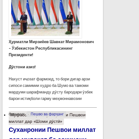
Ҳурматли Мирзиёев Шавкат Мирамонович
– Ӯзбекистон Республикасининг
Президенти!
Дӯстони азиз!
Нахуст иҷозат фармоед, то бори дигар арзи
сипоси самимии худро ба Шумо ва тамоми
мардуми шарафманду дӯсту бародари ӯзбек
барои истиқболи гарму меҳмоннавозии
барчасп:
Пешво ва фарҳанг
Муфассалтар
о Суханронии Пешвои
миллат дар «Шоми дӯстӣ»
Суханронии Пешвои миллат