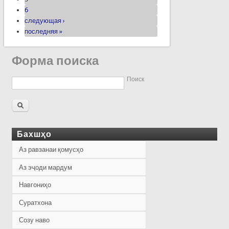
6
следующая ›
последняя »
Форма поиска
Поиск
Бахшҳо
Аз равзанаи қомусҳо
Аз эҷоди мардум
Навгониҳо
Суратхона
Созу наво