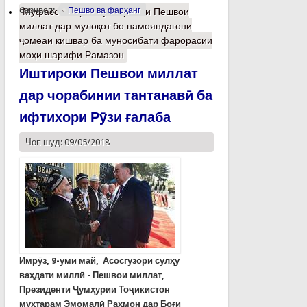
барчасп:
Пешво ва фарҳанг
Муфассалтар
о Суханронии Пешвои
миллат дар мулоқот бо намояндагони
ҷомеаи кишвар ба муносибати фарорасии
моҳи шарифи Рамазон
Иштироки Пешвои миллат
дар чорабинии тантанавӣ ба
ифтихори Рӯзи ғалаба
Чоп шуд: 09/05/2018
Имрӯз, 9-уми май, Асосгузори сулҳу
ваҳдати миллӣ - Пешвои миллат,
Президенти Ҷумҳурии Тоҷикистон
муҳтарам Эмомалӣ Раҳмон дар Боғи