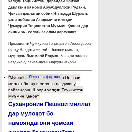
халқии Тоҷикистон, дорандаи Ҷоизаи
давлатии ба номи Абӯабдуллоҳи Рӯдакӣ,
Ҷоизаи давлатии собиқ Иттиҳоди Шӯравӣ,
узви вобастаи Академияи илмҳои
Ҷумҳурии Тоҷикистон Муъмин Қаноат дар
синни 86 - солагӣ аз олам даргузашт.
Президенти Ҷумҳурии Тоҷикистон, Асосгузори
сулҳу Ваҳдати миллӣ - Пешвои миллат,
муҳтарам
Эмомалӣ Раҳмон
ба аҳли оила ва
наздикону пайвандони марҳум изҳори
барчасп:
Пешво ва фарҳанг
Муфассалтар
о Тасаллияти Пешвои
миллат ба аҳли оила ва наздикону
пайвандони Шоири халқии Тоҷикистон
Муъмин Қаноат
Суханронии Пешвои миллат
дар мулоқот бо
намояндагони ҷомеаи