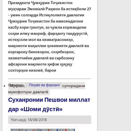
Президенти Ҷумҳурии Тоҷикистон
муҳтарам Эмомалӣ Раҳмон ба истиқболи 27
- умин солгарди Истиқлолияти давлатии
Ҷумҳурии Тоҷикистон ба намояндагони
касбу кори гуногун, аз ҷумла кормандони
соҳаи илму маориф, фарҳангу тандурустӣ,
истеҳсоли мол ва хизматрасониҳо,
мақомоти маҳаллии ҳокимияти давлатӣ ва
коргарону бинокорон, соҳибкорон,
хизматчиёни давлатӣ ва сарбозону
афсарони мақомоти ҳифзи ҳуқуқу
сохторҳои низомӣ, барои
барчасп:
Пешво ва фарҳанг
Муфассалтар
о Маросими супоридани
мукофотҳои давлатӣ
Суханронии Пешвои миллат
дар «Шоми дӯстӣ»
Чоп шуд: 18/08/2018