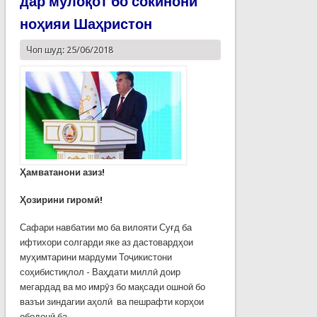
дар мулоқот бо сокинони
ноҳияи Шаҳристон
Чоп шуд: 25/06/2018
Ҳамватанони азиз!
Ҳозирини гиромӣ!
Сафари навбатии мо ба вилояти Суғд ба
ифтихори солгарди яке аз дастовардҳои
муҳимтарини мардуми Тоҷикистони
соҳибистиқлол - Ваҳдати миллӣ доир
мегардад ва мо имрӯз бо мақсади ошноӣ бо
вазъи зиндагии аҳолӣ ва пешрафти корҳои
ободонӣ ба