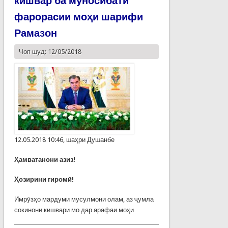
кишвар ба муносибати
фарорасии моҳи шарифи
Рамазон
Чоп шуд: 12/05/2018
12.05.2018 10:46, шаҳри Душанбе
Ҳамватанони азиз!
Ҳозирини гиромӣ!
Имрӯзҳо мардуми мусулмони олам, аз ҷумла
сокинони кишвари мо дар арафаи моҳи