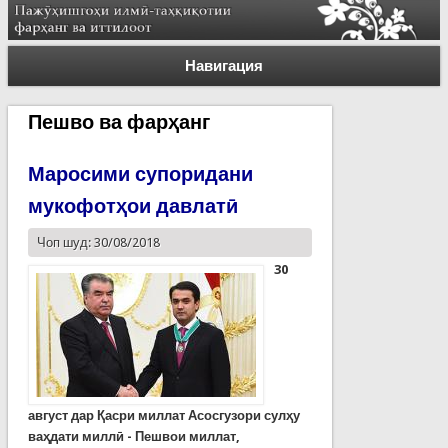
Навигация
Пешво ва фарҳанг
Маросими супоридани
мукофотҳои давлатӣ
Чоп шуд: 30/08/2018
30
август дар Қасри миллат Асосгузори сулҳу
ваҳдати миллӣ - Пешвои миллат,