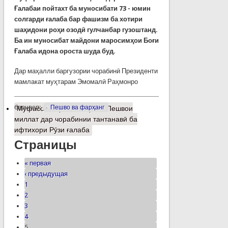
Ғалабаи пойтахт ба муносибати 73 - юмин
солгарди ғалаба бар фашизм ба хотири
шаҳидони роҳи озодӣ гулчанбар гузоштанд.
Ба ин муносибат майдони маросимҳои Боғи
Ғалаба идона ороста шуда буд.
Дар маҳалли баргузории чорабинӣ Президенти
мамлакат муҳтарам Эмомалӣ Раҳмонро
барчасп:
Пешво ва фарҳанг
Муфассалтар
о Иштироки Пешвои
миллат дар чорабинии тантанавӣ ба
ифтихори Рӯзи ғалаба
Страницы
« первая
‹ предыдущая
1
2
3
4
5