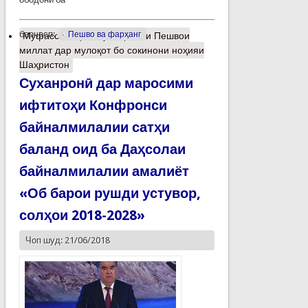
барчасп:
Пешво ва фарҳанг
Муфассалтар
о Суханронии Пешвои
миллат дар мулоқот бо сокинони ноҳияи
Шаҳристон
Суханронӣ дар маросими
ифтитоҳи Конфронси
байналмилалии сатҳи
баланд оид ба Даҳсолаи
байналмилалии амалиёт
«Об барои рушди устувор,
солҳои 2018-2028»
Чоп шуд: 21/06/2018