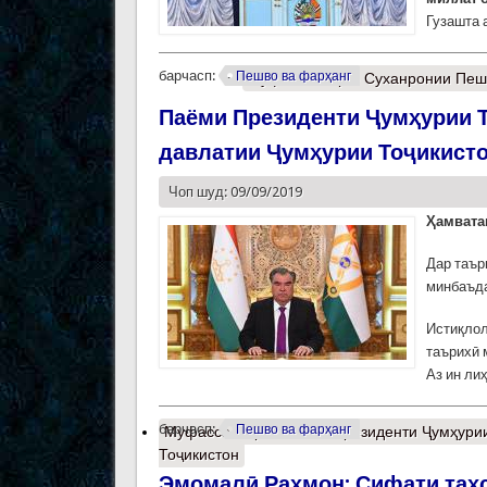
Гузашта 
барчасп:
Пешво ва фарҳанг
Муфассалтар
о Суханронии Пешв
Паёми Президенти Ҷумҳурии Т
давлатии Ҷумҳурии Тоҷикист
Чоп шуд: 09/09/2019
Ҳамвата
Дар таър
минбаъда
Истиқлол
таърихӣ 
Аз ин ли
барчасп:
Пешво ва фарҳанг
Муфассалтар
о Паёми Президенти Ҷумҳурии
Тоҷикистон
Эмомалӣ Раҳмон: Сифати таҳ