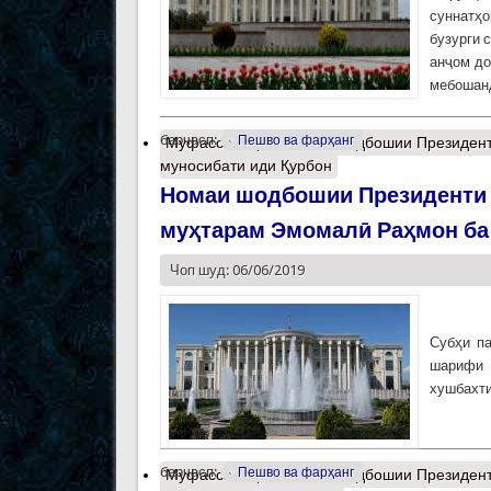
суннатҳо
бузурги 
анҷом до
мебошан
барчасп:
Пешво ва фарҳанг
Муфассалтар
о Паёми шодбошии Президент
муносибати иди Қурбон
Номаи шодбошии Президенти 
муҳтарам Эмомалӣ Раҳмон ба
Чоп шуд: 06/06/2019
Субҳи п
шарифи 
хушбахти
барчасп:
Пешво ва фарҳанг
Муфассалтар
о Номаи шодбошии Президент