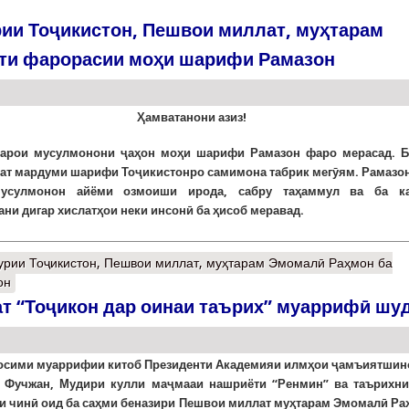
ии Тоҷикистон, Пешвои миллат, муҳтарам
ти фарорасии моҳи шарифи Рамазон
Ҳамватанони азиз!
арои мусулмонони ҷаҳон моҳи шарифи Рамазон фаро мерасад. Б
ат мардуми шарифи Тоҷикистонро самимона табрик мегӯям.
Рамазон
мусулмонон айёми озмоиши ирода, сабру таҳаммул ва ба к
ни дигар хислатҳои неки инсонӣ ба ҳисоб меравад.
урии Тоҷикистон, Пешвои миллат, муҳтарам Эмомалӣ Раҳмон ба
он
т “Тоҷикон дар оинаи таърих” муаррифӣ шу
осими муаррифии китоб Президенти Академияи илмҳои ҷамъиятшин
 Фучжан, Мудири кулли маҷмааи нашриёти “Ренмин” ва таърихни
и чинӣ оид ба саҳми беназири Пешвои миллат муҳтарам Эмомалӣ Ра