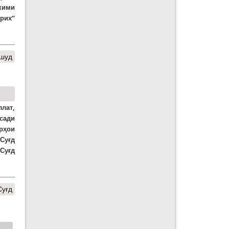
кими
ърих”
 шуд
ллат,
сади
рҳои
Суғд
Суғд
Суғд