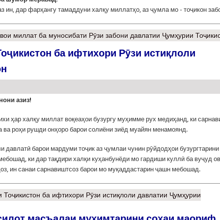
аз ин, дар фарҳангу тамаддуни халқу миллатҳо, аз ҷумла мо - тоҷикон заб
ои миллат ба муносибати Рӯзи забони давлатии Ҷумҳурии Тоҷики
оҷикистон ба ифтихори Рӯзи истиқлоли
он
нони азиз!
ихи ҳар халқу миллат воқеаҳои бузургу муҳимме рух медиҳанд, ки сарна
 ва роҳи рушди онҳоро барои солиёни зиёд муайян менамоянд.
и давлатӣ барои мардуми тоҷик аз ҷумлаи чунин рӯйдодҳои бузургтарини
мебошад, ки дар тақдири халқи куҳанбунёди мо гардиши куллӣ ба вуҷуд о
ҳоз, ин санаи сарнавиштсоз барои мо муқаддастарин ҷашн мебошад.
 Тоҷикистон ба ифтихори Рӯзи истиқлоли давлатии Ҷумҳурии
силот масъалаи муҳимтарини соҳаи маориф