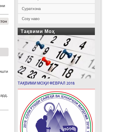
они
Суратхона
Созу наво
стон
Тақвими Моҳ
вишти
ТАҚВИМИ МОҲИ ФЕВРАЛ 2018
вард.