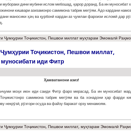
и мубораки дини мубини ислом мебошад, қарор доранд. Ба ин муносибат 
сокинони кишвари азизамонро самимона табрик мегӯям. Адо кардани намоз
дани маносики ҳаҷ ва қурбонӣ кардан аз ҷумлаи фароизи исломӣ дар рӯ
д.
и Ҷумҳурии Тоҷикистон, Пешвои миллат муҳтарам Эмомалӣ Раҳмо
Ҷумҳурии Тоҷикистон, Пешвои миллат,
 муносибати иди Фитр
Ҳамватанони азиз!
анҷуми моҳи июн иди саиди Фитр фаро мерасад. Ба ин муносибат ма
Тоҷикистонро самимона табрик мегӯям ва ба хонадони ҳар фарди к
ву некрӯзӣ, рӯзгори осуда ва файзу баракат орзу менамоям.
и Ҷумҳурии Тоҷикистон, Пешвои миллат, муҳтарам Эмомалӣ Раҳм