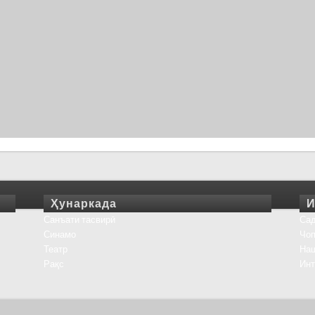
Ҳунаркада
И
Санъати тасвирӣ
Сад
Синамо
Чоп
Театр
На
Рақс
Инт