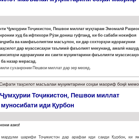
нти Ҷумҳурии Тоҷикистон, Пешвои миллат муҳтарам Эмомалӣ Раҳмо
нронии худ ба ифтихори Рӯзи дониш гуфтанд, ки
бо сабаби нокифоя
таҷриба ва камфаъолиятии масъулон, ки дар сохторҳои идоракунии
таҳсилот дар муассисаҳои таълимӣ фаъолият мекунанд, амалӣ нашуд
ринсипҳои идоракунии ин самти муҳимтарини фаъолияти муассисаҳо
ба назар мерасад.
мили суханронии Пешвои миллат дар зер меояд.
Сифати таҳсилот масъалаи муҳимтарини соҳаи маориф боқӣ мем
Ҷумҳурии Тоҷикистон, Пешвои миллат
 муносибати иди Қурбон
нони азиз!
 мардуми шарифи Тоҷикистон дар арафаи иди саиди Қурбон, ки як