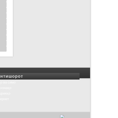
нтишорот
о ва симо
хонаҳо
шрияҳо
ернет