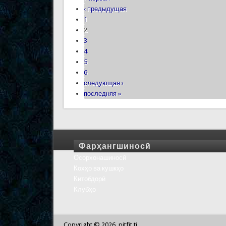
‹ предыдущая
1
2
3
4
5
6
следующая ›
последняя »
Фарҳангшиносӣ
Осорхонашиносӣ
Кохҳо ва кушкҳо
Китобдорӣ
Клубҳо
Copyright © 2026, pitfit.tj