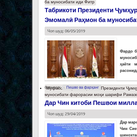
ба муносибати иди Фитр
Табрикоти Президенти Ҷумҳур
Эмомалӣ Раҳмон ба муносиба
Чоп шуд: 06/05/2019
Фардо б
муносиб
ҳаёти 
расонида
барчасп:
Пешво ва фарҳанг
Муфассалтар
о Табрикоти Президенти Ҷумҳ
муносибати фарорасии моҳи шарифи Рамаз
Дар Чин китоби Пешвои милла
Чоп шуд: 29/04/2019
Дар мар
Чин Сие
шинохта