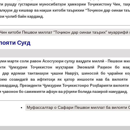
ти рушду густариши муносибатҳои ҳамкории Тоҷикистону Чин, таҳ
халқҳои ду кишвар ва нақши китоби таърихии “Тоҷикон дар оинаи та
ои ҷолиб баён карданд.
Чин китоби Пешвои миллат “Тоҷикон дар оинаи таърих” муаррифӣ
лояти Суғд
-уми марти соли равон Асосгузори сулҳу ваҳдати миллӣ - Пешвои ми
енти Ҷумҳурии Тоҷикистон муҳтарам Эмомалӣ Раҳмон бо мақ
 дар идомаи тантанаҳои ҷашни Наврӯз, шиносоӣ бо ҷараёни ко
рию созандагӣ ва ифтитоҳи як қатор иншооти нав ба вилояти 
оварданд. Президенти Ҷумҳурии Тоҷикистонро Роҳбарияти вилояти 
ҳи ҷавонон бо самимияти афзун ва рӯҳияи болида пазироӣ намуданд.
Муфассалтар
о Сафари Пешвои миллат ба вилояти 