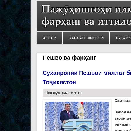
АСОСӢ
ФАРҲАНГШИНОСӢ
ҲУНАРК
Пешво ва фарҳанг
Суханронии Пешвои миллат ба
Тоҷикистон
Чоп шуд: 04/10/2019
Ҳамвата
Забон н
забон м
ойинаи 
миллат 