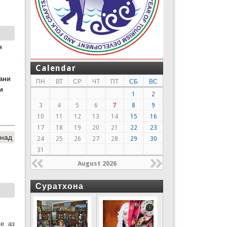
н
Calendar
ани
ПН
ВТ
СР
ЧТ
ПТ
СБ
ВС
и
1
2
3
4
5
6
7
8
9
10
11
12
13
14
15
16
17
18
19
20
21
22
23
онад
24
25
26
27
28
29
30
31
August 2026
Суратхона
е аз