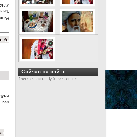
хурду
и ид,
зи ид
н ба
Сейчас на сайте
There are currently 0 users online.
рдуми
ишвар
он