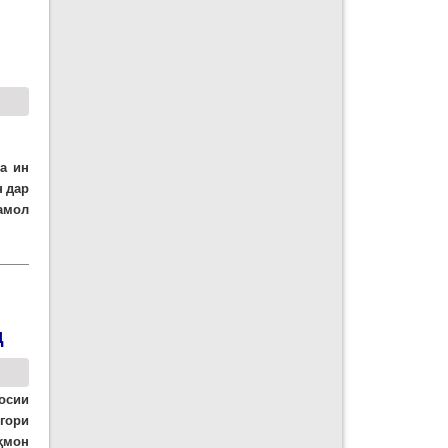
а ин
 дар
амол
д
осии
гори
ҳмон