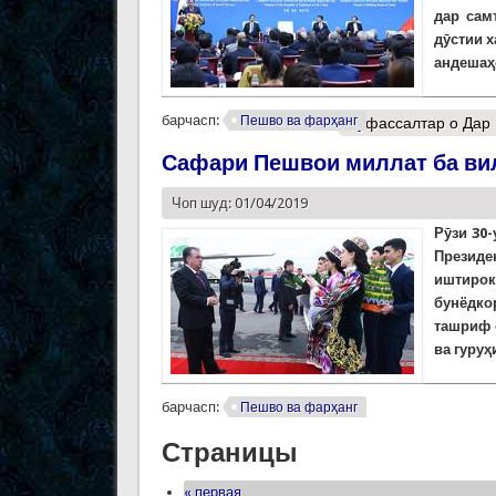
дар сам
дӯстии 
андешаҳ
барчасп:
Пешво ва фарҳанг
Муфассалтар
о Дар 
Сафари Пешвои миллат ба ви
Чоп шуд: 01/04/2019
Рӯзи 30
Презид
иштирок
бунёдко
ташриф 
ва гуру
барчасп:
Пешво ва фарҳанг
Страницы
« первая