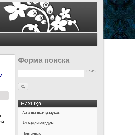
Форма поиска
Поиск
и
Бахшҳо
Аз равзанаи қомусҳо
и
лӣ
Аз эҷоди мардум
Навгониҳо