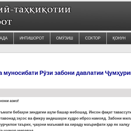
АДА
ИНТИШОРОТ
ОМӮЗИШ
СОХТОР
ҚОНУН
 муносибати Рӯзи забони давлатии Ҷумҳури
нони азиз!
еъмати бебаҳои зиндагии аҳли башар мебошад. Инсон фақат тавассут
етавонад эҳсос ва фикру андешаҳои худро иброз намояд.
Забони мил
пурҷилои таърих, ҷаҳони маънавӣ ва хираду маърифати ҳар як халқу
ба шумор меравад.