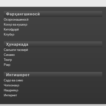
Фарҳангшиносӣ
Осорхонашиносӣ
Кохҳо ва кушкҳо
Китобдорӣ
Клубҳо
Ҳунаркада
Санъати тасвирӣ
Синамо
Театр
Рақс
Интишорот
Садо ва симо
Чопхонаҳо
Нашрияҳо
Интернет