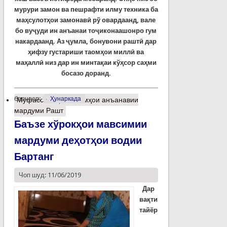
мурури замон ва пешрафти илму техника ба
маҳсулотҳои замонавӣ рў овардаанд, вале
бо вуҷуди ин анъанаи тоҷиконаашонро гум
накардаанд. Аз ҷумла, бонувони раштӣ дар
ҳифзу густариши таомҳои миллӣ ва
маҳаллӣ низ дар ин минтақаи кўҳсор саҳми
босазо доранд.
барчасп:
Ҳунаркада
Муфассалтар
о Таомҳои анъанавии
мардуми Рашт
Баъзе хўрокҳои мавсимии
мардуми деҳотҳои водии
Бартанг
Чоп шуд: 11/06/2019
Дар
вақти
тайёр