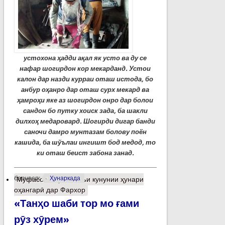
устохона ҳадди ақал як усто ва ду се
нафар шогирдон кор мекарданд. Устои
калон дар назди курраи оташ истода, бо
анбур оҳанро дар оташ сурх мекард ва
ҳамроҳи яке аз шогирдон онро дар болои
сандон бо путку хоиск зада, ба шакли
дилхоҳ медаровард. Шогирди дигар банди
саночи дамро мунтазам болову поён
кашида, ба шўълаи ингишт бод медод, то
ки оташ беист забона занад.
барчасп:
Ҳунаркада
Муфассалтар
о Вазъи кунунии ҳунари
оҳангарӣ дар Фархор
«Танҳо шаби тор мо ғами
рӯз хӯрем»