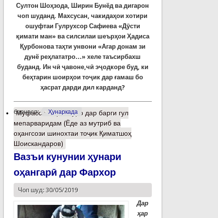
Султон Шоҳзода, Ширин Бунёд ва дигарон
чоп шуданд. Махсусан, чакидаҳои хотири
ошуфтаи Гулрухсор Сафиева «Дӯсти
қимати ман» ва силсилаи шеърҳои Ҳадиса
Қурбонова таҳти унвони «Агар донам зи
дунё реҳлататро…» хеле таъсирбахш
буданд. Ин чӣ ҷавоне,чӣ эҷодкоре буд, ки
беҳтарин шоирҳои тоҷик дар ғамаш бо
ҳасрат дарди дил карданд?
барчасп:
Ҳунаркада
Муфассалтар
о Туро дар барги гул
мепарваридам (Ёде аз мутриб ва
оҳангсози шинохтаи тоҷик Қиматшоҳ
Шоискандаров)
Вазъи кунунии ҳунари
оҳангарӣ дар Фархор
Чоп шуд: 30/05/2019
Дар
ҳар