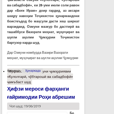
ва сабадбофӣ», ки 28-уми июли соли равон
дар «Боғи Ирам» доир гардид, аз аксари
шаҳру навоҳии Тоҷикистон ҳунармандони
боистеъдод бо маҳсули дасти хеш ширкат
варзиданд. Озмуни мазкур бо дастгирӣ ва
ташаббуси Вазорати меҳнат, муҳоҷират ва
шуғли аҳолии Ҷумҳурии Тоҷикистон
баргузор карда шуд.
Дар Озмуни номбурда Вазири Вазорати
меҳнат, муҳоҷират ва шуғли аҳолии Ҷумҳурии
барчасп:
Ҳунаркада
Муфассалтар
о Озмуни ҷумҳуриявии
«Кулолгарӣ, чўбтарошӣ ва сабадбофӣ»
ҷамъбаст шуд
Ҳифзи мероси фарҳанги
ғайримодии Роҳи абрешим
Чоп шуд: 19/06/2019
Бо