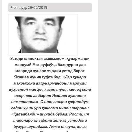
Чоп шуд: 29/05/2019
Устоди шинохтаи шашмақом, ҳунарманди
мардумӣ Маъруфхӯҷа Баҳодуров дар
мавриди ҳунари эҷодии устод Барот
Яхшиев чунин гуфта буд: «
Дар ҳунари
мақомхонӣ аз ҳунармандони мардуми
кӯҳистон ман ҳеҷ касро тӯли панҷоҳ соли
охир пеш аз Барот Яхшиев гузошта
наметавонам.
Охири солҳои ҳафтодум
садои хуши ӯро ҳангоми иҷрои таронаи
«Қалъабандӣ» шунида будам. Ростӣ, ин
таронаро аз забони хеле аз устодони
бузург шунидаам. Аммо он гуна, ки аз