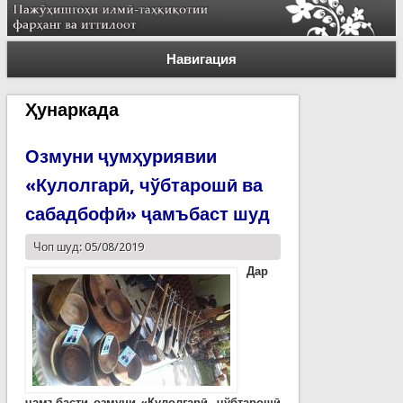
Навигация
Ҳунаркада
Озмуни ҷумҳуриявии
«Кулолгарӣ, чўбтарошӣ ва
сабадбофӣ» ҷамъбаст шуд
Чоп шуд: 05/08/2019
Дар
ҷамъбасти озмуни «Кулолгарӣ, чўбтарошӣ