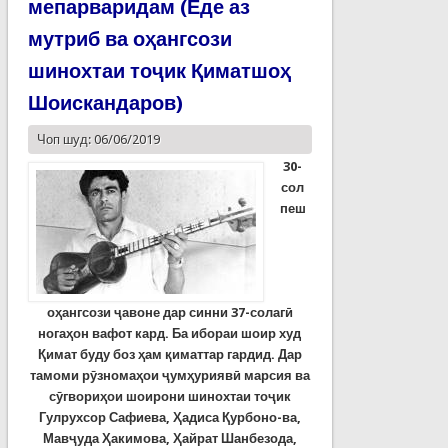
мепарваридам (Ёде аз
мутриб ва оҳангсози
шинохтаи тоҷик Қиматшоҳ
Шоискандаров)
Чоп шуд: 06/06/2019
30-
сол
пеш
оҳангсози ҷавоне дар синни 37-солагӣ
ногаҳон вафот кард. Ба ибораи шоир худ
Қимат буду боз ҳам қиматтар гардид. Дар
тамоми рӯзномаҳои ҷумҳуриявӣ марсия ва
сӯгвориҳои шоирони шинохтаи тоҷик
Гулрухсор Сафиева, Ҳадиса Қурбоно-ва,
Мавҷуда Ҳакимова, Ҳайрат Шанбезода,