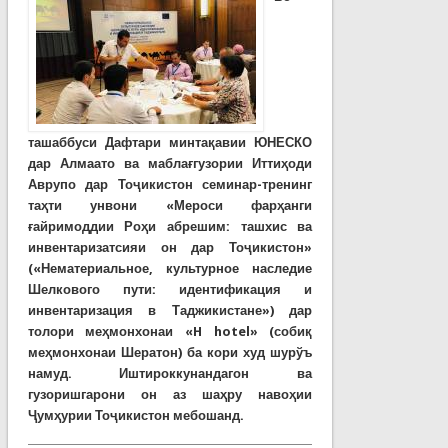
ташаббуси Дафтари минтақавии ЮНЕСКО
дар Алмаато ва маблағгузории Иттиҳоди
Аврупо дар Тоҷикистон семинар-тренинг
таҳти унвони «Мероси фарҳанги
ғайримоддии Роҳи абрешим: ташхис ва
инвентаризатсияи он дар Тоҷикистон»
(«Нематериальное, культурное наследие
Шелкового пути: идентификация и
инвентаризация в Таджикистане») дар
толори меҳмонхонаи «
H
hotel
» (собиқ
меҳмонхонаи Шератон) ба кори худ шурўъ
намуд. Иштироккунандагон ва
гузоришгарони он аз шаҳру навоҳии
Ҷумҳурии Тоҷикистон мебошанд.