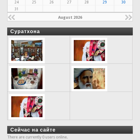
24
25
26
27
28
29
30
31
August 2026
Суратхона
Сейчас на сайте
There are currently 0 users online.