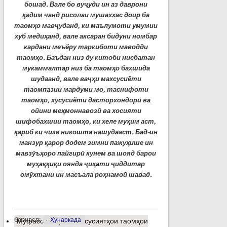
бошад. Вале бо ву
ҷ
уди
ин аз даврони
қ
адим
чанд рисолаи мушаххас доир ба
таомҳ
о
мав
ҷ
уданд
,
ки
маълумоти умумии
хуб медиҳ
анд
,
вале
аксаран бидуни номбар
кардани меъёру таркиботи маводди
таомҳ
о
. Баъдан низ ду китоби нисбатан
мукаммалтар низ ба таомҳ
о
бахшида
шудаанд, вале ва
ҷҳ
и
махсусиёти
таомпазии мардуми мо, таснифоти
таомҳ
о
,
хусусиёти
дасторхондор
ӣ
ва
ойини меҳ
моннавоз
ӣ
ва хосияти
шифобахшии таомҳ
о
,
ки
хеле муҳ
им
аст,
қ
ариб
ки чизе нигошта нашудааст. Бад-ин
манзур қ
арор
додем зимни пажуҳ
ише
ин
мавз
ӯ
ъ
ҳ
оро
пайгир
ӣ
кунем ва шояд барои
муҳ
а
ққ
и
қ
и
оянда
ҷ
и
ҳ
ати
ҷ
иддитар
ом
ӯ
хтани
ин масъала роҳ
намо
ӣ
шавад.
барчасп:
Ҳунаркада
Муфассалтар
о Махсусиятҳои таомҳои