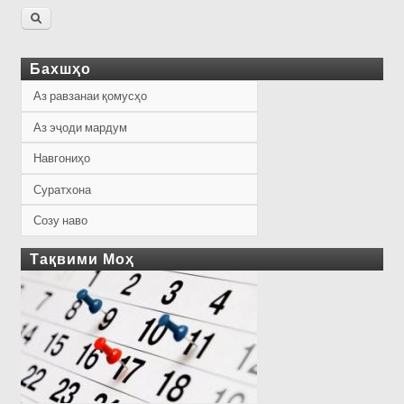
Бахшҳо
Аз равзанаи қомусҳо
Аз эҷоди мардум
Навгониҳо
Суратхона
Созу наво
Тақвими Моҳ