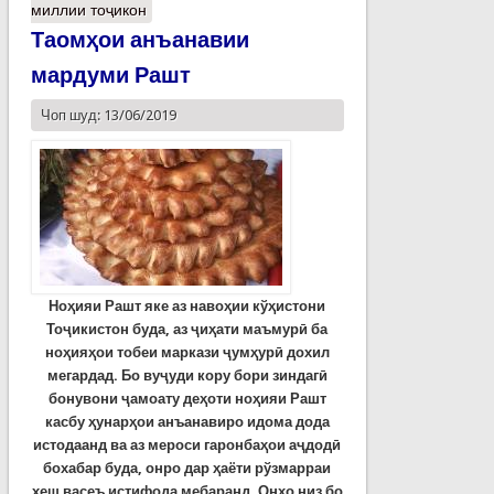
миллии тоҷикон
Таомҳои анъанавии
мардуми Рашт
Чоп шуд: 13/06/2019
Ноҳияи Рашт яке аз навоҳии кўҳистони
Тоҷикистон буда, аз ҷиҳати маъмурӣ ба
ноҳияҳои тобеи маркази ҷумҳурӣ дохил
мегардад. Бо вуҷуди кору бори зиндагӣ
бонувони ҷамоату деҳоти ноҳияи Рашт
касбу ҳунарҳои анъанавиро идома дода
истодаанд ва аз мероси гаронбаҳои аҷдодӣ
бохабар буда, онро дар ҳаёти рўзмарраи
хеш васеъ истифода мебаранд. Онҳо низ бо