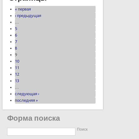
« первая
‹ предыдущая
…
5
6
7
8
9
10
11
12
13
…
следующая ›
последняя »
Форма поиска
Поиск