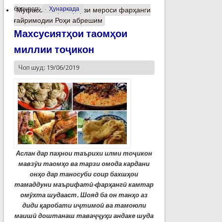
барчасп:
Ҳунаркада
Муфассалтар
о Ҳифзи мероси фарҳанги
ғайримодии Роҳи абрешим
Махсусиятҳои таомҳои
миллии тоҷикон
Чоп шуд: 19/06/2019
Аслан дар паҳ
нои
таърихи илми то
ҷ
икон
мавз
ӯ
и
таомҳ
о
ва тарзи омода кардани
онҳ
о
дар таносуби соир бахшҳ
ои
тамаддуни маърифат
ӣ
-
фар
ҳ
анг
ӣ
камтар
ом
ӯ
хта
шудааст. Шояд ба он танҳ
о
аз
диди қ
аробати
и
ҷ
тимо
ӣ
ва тамоюли
маиш
ӣ
доштанаш тава
ҷҷ
у
ҳ
и
андаке шуда