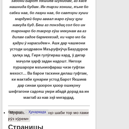
забони Барот Яхшиев шунидам, аз касе
нашнида будам. Ин тарзи хониш, яъне бо
сабки нав, бо лаҳни нав, бо савтҳои хуши
мардумӣ бори аввал маро гӯшу ҳуш
намуда буд. Беш аз понздаҳ сол боз ин
таронаро бо такрор гӯш мекунам ва аз
дилам садое бармехезад, ки чаро мо ба
қадри ӯ нарасидем»
. Ашк дар чашмони
устоди шодравон Маъруфхӯҷа Баҳодуров
ҳалқа зад. Гиря гулӯгираш кард, ӯ дигар
маҷоли ҳарф задан надошт. Нигоҳи
пуршарори маъниофараш чизе гуфтан
мехост… Ва барои таскини дилаш гуфтам,
ки мактаби ҳунарии устод Барот Яхшиев
дар синаи ҳазорон ҳазор ошиқону
шефтагони садояш умри абадӣ дорад ва ин
мактаб аз нав эҳё мегардад.
барчасп:
Ҳунаркада
Муфассалтар
о «Танҳо шаби тор мо ғами
рӯз хӯрем»
Страницы