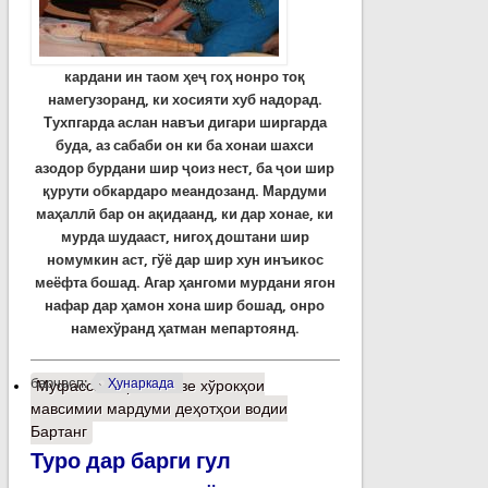
кардани ин таом ҳеҷ гоҳ нонро тоқ
намегузоранд, ки хосияти хуб надорад.
Тухпгарда аслан навъи дигари ширгарда
буда, аз сабаби он ки ба хонаи шахси
азодор бурдани шир ҷоиз нест, ба ҷои шир
қурути обкардаро меандозанд. Мардуми
маҳаллӣ бар он ақидаанд, ки дар хонае, ки
мурда шудааст, нигоҳ доштани шир
номумкин аст, гўё дар шир хун инъикос
меёфта бошад. Агар ҳангоми мурдани ягон
нафар дар ҳамон хона шир бошад, онро
намехўранд ҳатман мепартоянд.
барчасп:
Ҳунаркада
Муфассалтар
о Баъзе хўрокҳои
мавсимии мардуми деҳотҳои водии
Бартанг
Туро дар барги гул