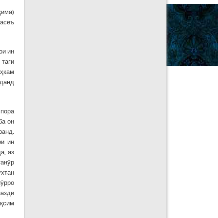
қима)
васеъ
ои ин
 таги
аҳкам
рданд
 пора
ба он
ранд.
ои ин
а, аз
танӯр
ухтан
нӯрро
назди
ақсим