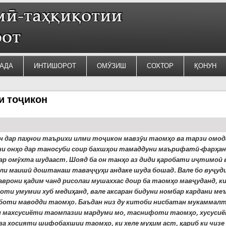
АДА
ИНТИШОРОТ
ОМӮЗИШ
СОХТОР
ҚОНУН
и тоҷикон
н дар паҳ
нои
таърихи илми то
ҷ
икон
мавз
ӯ
и
таомҳ
о
ва тарзи омод
ни онҳ
о
дар таносуби соир бахшҳ
ои
тамаддуни маърифат
ӣ
-
фар
ҳ
ан
ар ом
ӯ
хта
шудааст. Шояд ба он танҳ
о
аз диди қ
аробати
и
ҷ
тимо
ӣ
ли маиш
ӣ
доштанаш тава
ҷҷ
у
ҳ
и
андаке шуда бошад. Вале бо ву
ҷ
уд
аврони қ
адим
чанд рисолаи мушаххас доир ба таомҳ
о
мав
ҷ
уданд
,
к
оти умумии хуб медиҳ
анд
,
вале
аксаран бидуни номбар кардани ме
боти маводди таомҳ
о
. Баъдан низ ду китоби нисбатан мукаммал
и
махсусиёти таомпазии мардуми мо, таснифоти таомҳ
о
,
хусуси
ва хосияти шифобахшии таомҳ
о
,
ки
хеле муҳ
им
аст, қ
ариб
ки чизе