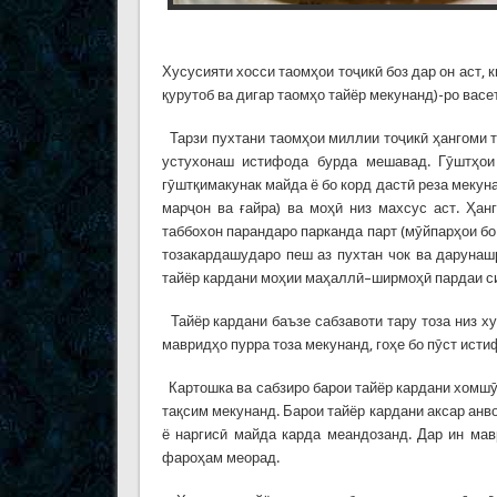
Хусусияти хосси таомҳои тоҷикӣ боз дар он аст, к
қурутоб ва дигар таомҳо тайёр мекунанд)-ро вас
Тарзи пухтани таомҳои миллии тоҷикӣ ҳангоми т
устухонаш истифода бурда мешавад. Гӯштҳои 
гӯштқимакунак майда ё бо корд дастӣ реза мекуна
марҷон ва ғайра) ва моҳӣ низ махсус аст. Ҳан
таббохон парандаро парканда парт (мӯйпарҳои б
тозакардашударо пеш аз пухтан чок ва дарунашр
тайёр кардани моҳии маҳаллӣ–ширмоҳӣ пардаи с
Тайёр кардани баъзе сабзавоти тару тоза низ ху
мавридҳо пурра тоза мекунанд, гоҳе бо пӯст ист
Картошка ва сабзиро барои тайёр кардани хомшӯр
тақсим мекунанд. Барои тайёр кардани аксар анв
ё наргисӣ майда карда меандозанд. Дар ин мав
фароҳам меорад.