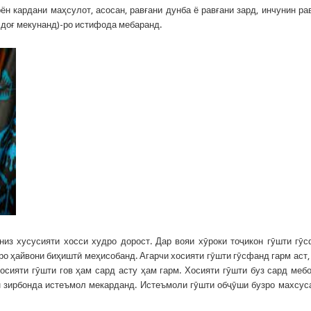
 кардани маҳсулот, асосан, равғани дунба ё равғани зард, инчунин ра
ӣ доғ мекунанд)-ро истифода мебаранд.
низ хусусияти хосси худро дорост. Дар вояи хӯроки тоҷикон гӯшти гӯ
о ҳайвони биҳиштӣ меҳисобанд. Агарчи хосияти гӯшти гӯсфанд гарм аст,
сияти гӯшти гов ҳам сард асту ҳам гарм. Хосияти гӯшти буз сард меб
н зирбонда истеъмол мекарданд. Истеъмоли гӯшти обҷӯши бузро махсус