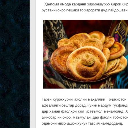
Ҳангоми омода кардани зирбоншӯрбо барои бирён
рустанӣ (онро пешакӣ то ҳарорати дуд пайдошав
Тарзи хӯрокхӯрии аҳолии маҳаллии Тоҷикистон 
афзалияти бештар дорад, чунки мардум гӯсфандр
дар ҳамаи фаслҳои сол истеъмол менамоянд. Хо
Бинобар ин онро, маъмулан, дар фасли тобисто
одамони мизоҷашон хунук тавсия намедоданд.