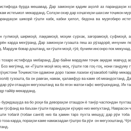
 истифода бурда мешавад. Дар замонҳои қадим аҳолӣ аз парандаҳои х
кам истеъмол мекарданд. Солҳои охир дар хоҷагиҳои шахсии тоҷикон мур
арандаҳои шикорӣ гӯшти кабк, кабки ҳилол, бедона ва мурғобиро ист
 гулмоҳӣ, ширмоҳӣ, лаққамоҳӣ, моҳии сурхак, зағорамоҳӣ, суфмоҳӣ, 
ён карда мехӯранд. Дар замонҳои гузашта пеш аз рӯзадорӣ, инчунин п
Мардум бовар доштанд, ки гӯшти моҳӣ, гӯё, бунияи инсонро пок мекунад.
и тозаро истифода мебаранд. Дар байни мардуми тоҷик ақидае мавҷуд ас
 Боз мегӯянд, ки «Гӯшти моҳӣ моҳ-моҳ, гӯшти гов гоҳ-гоҳ, нони гандуму 
 кӯҳистони Тоҷикистон одамони доро таоми лазизи кӯзакабоб тайёр мекар
олӣ) гузошта, ба он равған, намак, қаламфур ва каме об меандохтанд. Д
 дар рӯи оташдон мегузоштанд ва бо ягон матои ғафс мепӯшонданд. Ин т
др тайёр мекарданд.
 буридашуда ва бо роҳи ба девораҳои оташдон ё танӯр часпондан пухта
ари гӯсфанд ва баъзан гӯшти парандаҳои кӯҳиро низ мепухтанд. Наврасон 
шти тобагӣ (тобаи сангӣ) низ ба ҳамин тарз пухта мешуд; дар рӯи тоба
р тоза карда, пораҳои каме намакзадаи гӯштро ба рӯи он мегузоштанд. Чӯ
танд.