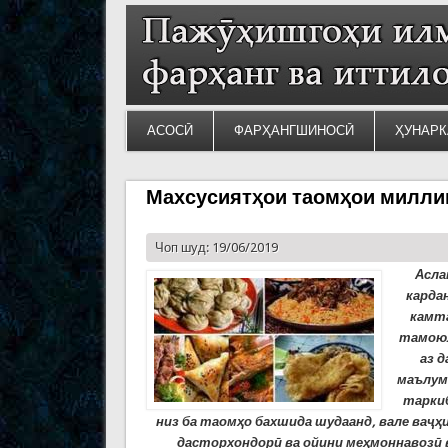
АСОСӢ
ФАРҲАНГШИНОСӢ
ҲУНАРК
Махсусиятҳои таомҳои милли
Чоп шуд: 19/06/2019
Асла
карда
камт
тамою
аз д
маълум
тарки
низ ба таомҳ
о
бахшида шудаанд, вале ва
ҷҳ
дасторхондор
ӣ
ва ойини меҳ
моннавоз
ӣ