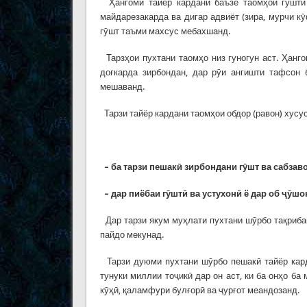
Ҳангоми тайёр кардани баъзе таомҳои гӯштӣ 
майдарезакарда ва дигар адвиёт (зира, мурчи к
гӯшт таъми махсус мебахшанд.
Тарзҳои пухтани таомҳо низ гуногун аст. Ҳанг
доғкарда зирбондан, дар рӯи ангишти тафсон 
мешаванд.
Тарзи тайёр кардани таомҳои обдор (равон) хусус
– ба тарзи пешак
ӣ
зирбондани
г
ӯ
шт
ва
сабзаво
– дар пиёбаи г
ӯ
шт
ӣ
ва
устухон
ӣ
ё
дар
об
ҷӯ
шо
Дар тарзи якум муҳлати пухтани шӯрбо тақриба
пайдо мекунад.
Тарзи дуюми пухтани шӯрбо пешакӣ тайёр кард
тунуки миллии тоҷикӣ дар он аст, ки ба онҳо ба 
кӯҳӣ, қаламфури булғорӣ ва ҷурғот меандозанд.