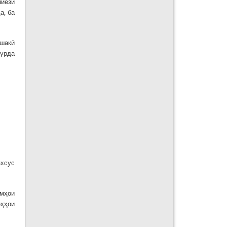
пиёзи
а, ба
ешакӣ
бурда
ахсус
омҳои
ёҳҳои