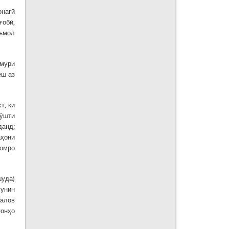
онагӣ
ғобӣ,
еъмол
амури
еш аз
т, ки
гӯшти
данд;
аҳони
аомро
шуда)
чунин
 алов
понҳо