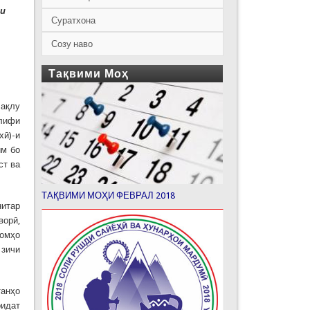
ои
Суратхона
Созу наво
Тақвими Моҳ
 ақлу
алифи
хӣ)-и
им бо
ст ва
ТАҚВИМИ МОҲИ ФЕВРАЛ 2018
нитар
ворӣ,
аомҳо
 зичи
танҳо
оидат