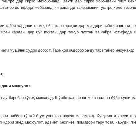
гӯштро дар сирко мехобонанд. Вақти дар сирко хобондани гӯшт бех
ӯфта)-ро истифода мебаранд, ки раванди тайёршавии гӯштро хеле тезонд
оми тайёр кардани таомҳо бештар тарзҳои дар миқдори зиёди равғани п
бирён кардан, дар буғ пухтан, дар танӯр пухтан ва ғайра истифода 
иёти муайяни худро дорост. Таомҳои обдорро ба ду тарз тайёр мекунанд:
т;
ндани
маҳ
сулот
.
н ду баробар кӯтоҳ мешавад. Шӯрбо қаҳваранг мешавад ва бӯйи хуши м
ани пиёбаи гӯштӣ ё устухониро тақозо менамояд. Хусусияти хосси та
миқдори зиёд маҳсулот, адвиёт, бехпиёз, помидори тару тоза, кабудӣ, ги