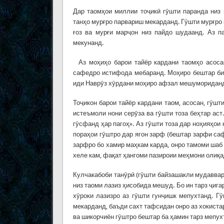
Дар таомҳои миллии тоҷикӣ гӯшти паранда низ
танҳо мурғро парвариш мекарданд. Гӯшти мурғро 
ғоз ва мурғи марҷон низ пайдо шудаанд. Аз п
мекунанд.
Аз моҳиҳо барои тайёр кардани таомҳо асосан
сафедро истифода мебаранд. Моҳиро бештар бир
иди Наврӯз хӯрдани моҳиро афзал мешумориданд. 
Тоҷикон барои тайёр кардани таом, асосан, гӯшт
истеъмоли нони серӯза ва гӯшти тоза беҳтар аст.
гӯсфанд ҳар пагоҳ». Аз гӯшти тоза дар ноҳияҳои
пораҳои гӯштро дар ягон зарф (бештар зарфи саф
зарфро бо хамир маҳкам карда, онро тамоми шаб
хеле кам, фақат ҳангоми пазироии меҳмони олиқа
Кулчакабоби танӯрӣ (гӯшти байзашакли мудаввар
низ таоми лазиз ҳисобида мешуд. Бо ин тарз ҷиг
хӯроки лазизро аз гӯшти гунҷишк мепухтанд. Гӯ
мекарданд, баъди сахт тафсидан онро аз хокиста
ва шикорчиён гӯштро бештар ба ҳамин тарз мепух