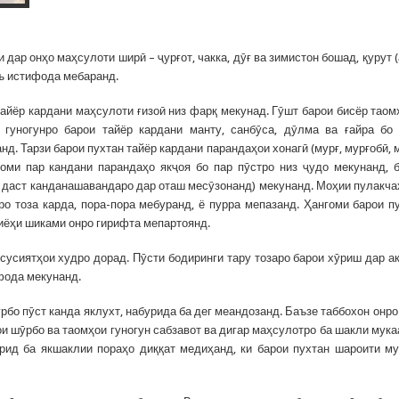
и дар онҳо маҳсулоти ширӣ – ҷурғот, чакка, дӯғ ва зимистон бошад, қурут (
еъ истифода мебаранд.
айёр кардани маҳсулоти ғизоӣ низ фарқ мекунад. Гӯшт барои бисёр таом
гуногунро барои тайёр кардани манту, санбӯса, дӯлма ва ғайра бо
нд. Тарзи барои пухтан тайёр кардани парандаҳои хонагӣ (мурғ, мурғобӣ, 
гоми пар кандани парандаҳо якҷоя бо пар пӯстро низ ҷудо мекунанд, 
о даст канданашавандаро дар оташ месӯзонанд) мекунанд. Моҳии пулакч
о тоза карда, пора-пора мебуранд, ё пурра мепазанд. Ҳангоми барои п
иёҳи шиками онро гирифта мепартоянд.
сусиятҳои худро дорад. Пӯсти бодиринги тару тозаро барои хӯриш дар а
ифода мекунанд.
бо пӯст канда яклухт, набурида ба дег меандозанд. Баъзе таббохон онро 
ои шӯрбо ва таомҳои гуногун сабзавот ва дигар маҳсулотро ба шакли мука
рид ба якшаклии пораҳо диққат медиҳанд, ки барои пухтан шароити м