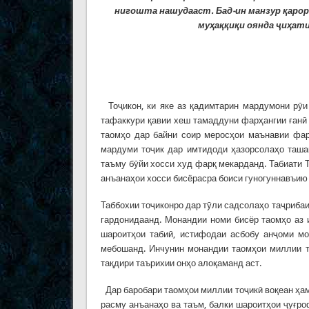
нигошта нашудааст. Бад-ин манзур қ
аро
муҳ
а
ққ
и
қ
и
оянда
ҷ
и
ҳ
ат
Тоҷикон, ки яке аз қадимтарин мардумони рӯи
тафаккури қавии хеш тамаддуни фарҳангии ғанӣ
таомҳо дар байни соир меросҳои маънавии фарҳ
мардуми тоҷик дар имтидоди ҳазорсолаҳо таша
таъму бӯйи хосси худ фарқ мекарданд. Табиати Т
анъанаҳои хосси бисёрасра боиси гуногуннавъию
Таббохии тоҷиконро дар тӯли садсолаҳо таҷрибаи
гардонидаанд. Монандии номи бисёр таомҳо аз 
шароитҳои табиӣ, истифодаи асбобу анҷоми мо
мебошанд. Инчунин монандии таомҳои миллии то
тақдири таърихии онҳо алоқаманд аст.
Дар баробари таомҳои миллии тоҷикӣ воқеан ҳам 
расму анъанаҳо ва таъм, балки шароитҳои ҷуғр