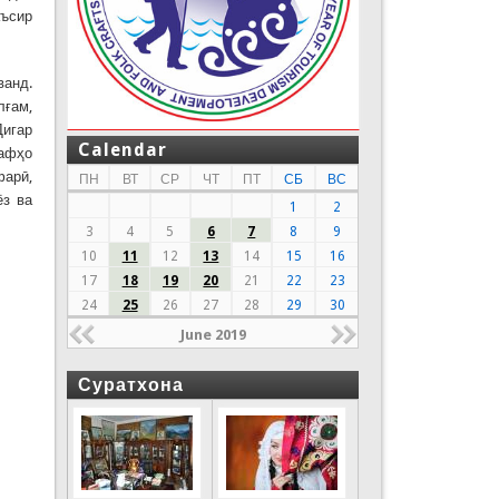
ъсир
ванд.
лғам,
Дигар
Calendar
лафҳо
фарӣ,
ПН
ВТ
СР
ЧТ
ПТ
СБ
ВС
ёз ва
1
2
3
4
5
6
7
8
9
10
11
12
13
14
15
16
17
18
19
20
21
22
23
24
25
26
27
28
29
30
June 2019
Суратхона