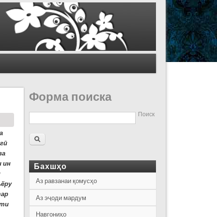
Форма поиска
Поиск
а
г
ӣ
ва
и
ин
Бахшҳо
и
Аз равзанаи қомусҳо
ъёру
тар
Аз эҷоди мардум
ёти
Навгониҳо