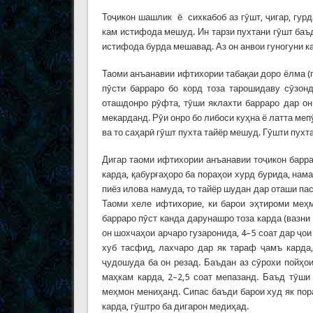
Тоҷикон шашлик ё сихкабоб аз гӯшт, ҷигар, гурд
кам истифода мешуд. Ин тарзи пухтани гӯшт баъ
истифода бурда мешавад. Аз он анвои гуногуни ка
Таоми анъанавии ифтихории табақаи доро ёлма (
пӯсти барраро бо корд тоза тарошидаву сӯзон
оташдонро рӯфта, тӯши яклахти барраро дар он
мекарданд. Рӯи онро бо либоси куҳна ё латта ме
ва то саҳарӣ гӯшт пухта тайёр мешуд. Гӯшти пухт
Дигар таоми ифтихории анъанавии тоҷикон барра
карда, қабурғаҳоро ба пораҳои хурд бурида, нам
пиёз илова намуда, то тайёр шудан дар оташи па
Таоми хеле ифтихорие, ки барои эҳтироми меҳ
барраро пӯст канда дарунашро тоза карда (вазни 
он шохчаҳои арчаро гузаронида, 4–5 соат дар ҷо
хуб тасфид, лахчаро дар як тараф ҷамъ карда,
ҷудошуда ба он резад. Баъдан аз сӯрохи пойҳои
маҳкам карда, 2–2,5 соат мепазанд. Баъд тӯши
меҳмон мениҳанд. Сипас баъди барои худ як пор
карда, гӯштро ба дигарон медиҳад.