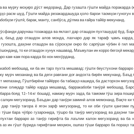
а ва мурғу моҳиро дӯст медоранд. Дар гузашта гӯшти майда поракарда (
дҳо расм шуд. Гӯшти майда резакардашуда ҳоло барои таомҳои гуногун 
бобҳои гӯштӣ, барак, манту, санбӯса, дӯлма ва ғайра тайёр мекунанд.
гӯсфанди дарунаш тозакарда ва яклахт дар оташдон пухташуда) буд. Бар
да, баъд дар оташдон алов монда, лахчаро дар як тараф ҷамъ карда,
 гузошта, даҳони оташдон ва сӯрохҳои онро бо сарпӯши чӯбин ё гил м
пӯшонданд, то ки оташдон хунук нашавад. Маъмулан ин корро бегоҳӣ мека
аро кам-кам пора карда бо нон мехӯрданд.
кабоб мебошад, ки ба ин тарз пухта мешавад: гӯшти беустухони барраро
аку мурч мезананд ва ба деги равғани доғ андохта бирён мекунанд. Баъд 
ст мепазанд. Гӯштбирёни тайёрро ба табақҳо кашида, ба дасторхон мегузо
мони олиқадр тайёр карда мешавад, барракабоби танӯрӣ мебошад. Бар
барра бояд 12–14 кг бошад), намаку мурч зада, ба тамоми тӯш зира пошид
и салқин мегузоранд. Баъдан дар танӯри заминӣ алов мемонанд. Вақте ки 
 дар танӯр тағора ё ягон зарф мегузоранд, то ки оби гӯшти ҳангоми п
 тӯши бара чӯбро гузаронида, тӯшро ба танӯр мегузоранд ва даҳони та
 пухтаи барраро аз танӯр гирифта ба лаълии калон мегузоранд ва ба 
а аз ин гӯшт бурида гирифтани меҳмон, ошпаз тӯши барраро ба пораҳо т