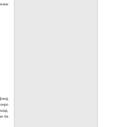
вғани
сфанд
 онро
ошад.
ан ба