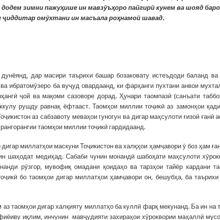
р
додем зимни пажуҳ
ише
ин мавз
ӯ
ъ
ҳ
оро
пайгир
ӣ
кунем ва шояд бар
и
ҷ
иддитар
ом
ӯ
хтани
ин масъала роҳ
намо
ӣ
шавад.
 дунёянд, дар масири таърихи башар бозаковату истеъдоди баланд ва
 ва ибратомӯзеро ба вуҷуд овардаанд, ки фарҳанги пухтани анвои мухт
ангӣ ҷой ва мақоми сазоворе дорад. Ҳунари таомпазӣ (санъати таббо
ккулу рушду равнақ ёфтааст. Таомҳои миллии тоҷикӣ аз замонҳои қад
оҷикистон аз сабзавоту меваҳои гуногун ва дигар маҳсулоти ғизоӣ ғанӣ а
 рангорангии таомҳои миллии тоҷикӣ гардидаанд.
 дигар миллатҳои маскуни Тоҷикистон ва халқҳои ҳамҷавори ӯ боз ҳам ға
ин шаҳодат медиҳад. Сабаби чунин монандӣ шабоҳати маҳсулоти хӯрок
нанди рӯзгор, мувофиқ омадани қоидаҳо ва тарзҳои тайёр кардани т
ҷикӣ бо таомҳои дигар миллатҳои ҳамҷавори он, бешубҳа, ба таърихи
аз таомҳои дигар халқияту миллатҳо ба куллӣ фарқ мекунанд. Ба ин на 
офиёиву иқлим, инчунин мавҷудияти захираҳои хӯроквории маҳаллӣ мус