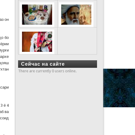
аз он
ҳо бо
 ёрии
мурғи
бархе
аҳояш
Сейчас на сайте
ухтан
There are currently 0 users online.
ксари
3 ё 4
аб ва
усоид