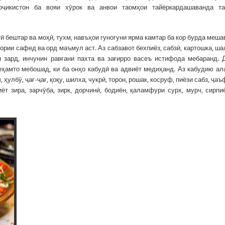
оҷикистон ба вояи хӯрок ва анвои таомҳои тайёркардашаванда та
ӣ бештар ва моҳӣ, тухм, навъҳои гуногуни ярма камтар ба кор бурда меша
вории сафед ва орд маъмул аст. Аз сабзавот бехпиёз, сабзӣ, картошка, ша
ни зард, инчунин равғани пахта ва зағирро васеъ истифода мебаранд. 
беҳамто мебошад, ки ба онҳо кабудӣ ва адвиёт медиҳанд. Аз кабудию а
ҳулбӯ, ҷағ-ҷағ, қоқу, шилха, чукрӣ, торон, рошак, косруф, пиёзи сабз, ҷаъ
т зира, зарчӯба, зирк, дорчинӣ, бодиён, қаламфури сурх, мурч, сирпи