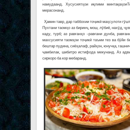
намудаанд. Хусусиятҳои иқлими минтақаҳоиТ
мерасонанд.
Ҳамин тавр, дар таббохии тоҷикӣ маҳсулоти гӯшт
Пухтани таомҳо аз биринҷ, мош, лӯбиё, нахӯд, ҷу
каду, турб; аз равғанҳо –равғани дунба, равға
махсусияти таомҳои тоҷикӣ таъми тез ва бӯйи 
бештар пудина, сиёҳалаф, райҳон, юнучқа, гашнич, 
ҷамбилак, шибитро истифода мекунанд. Аз адвиё
сиркоро ба кор мебаранд.