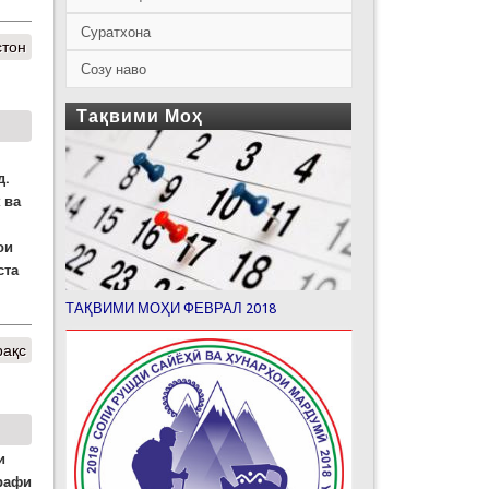
Суратхона
стон
Созу наво
Тақвими Моҳ
д.
 ва
ои
ста
ТАҚВИМИ МОҲИ ФЕВРАЛ 2018
рақс
и
арафи