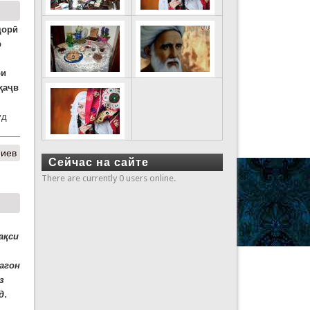
ҷорӣ
р
ои
ҳаҷв
уд
риев
Сейчас на сайте
There are currently 0 users online.
а
қ
си
агон
з
д.