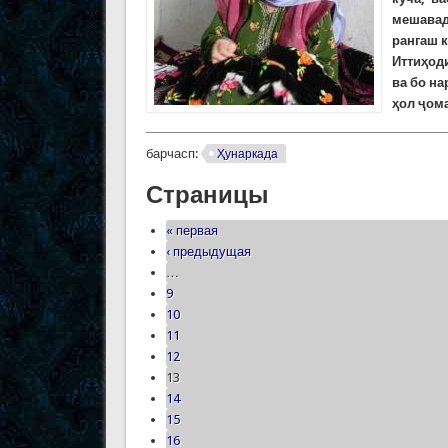
мешавад
рангаш к
Иттиҳод
ва бо н
ҳол ҷом
барчасп:
Ҳунаркада
Страницы
« первая
‹ предыдущая
…
9
10
11
12
13
14
15
16