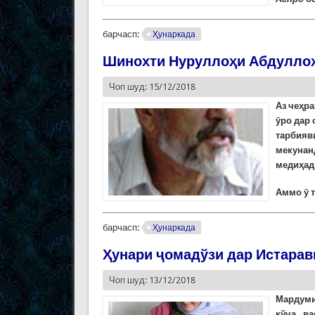
барчасп:
Ҳунаркада
Шинохти Нуруллоҳи Абдулло
Чоп шуд: 15/12/2018
Аз чеҳра
ӯро дар 
тарбияв
мекунанд
медиҳад
Аммо ӯ т
барчасп:
Ҳунаркада
Ҳунари ҷомадўзи дар Истара
Чоп шуд: 13/12/2018
Мардуми
кўча, ва