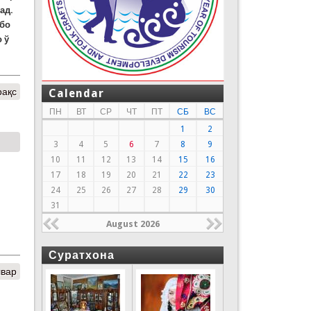
над
.
 бо
 ў
рақс
Calendar
ПН
ВТ
СР
ЧТ
ПТ
СБ
ВС
1
2
3
4
5
6
7
8
9
10
11
12
13
14
15
16
17
18
19
20
21
22
23
24
25
26
27
28
29
30
31
August 2026
Суратхона
швар