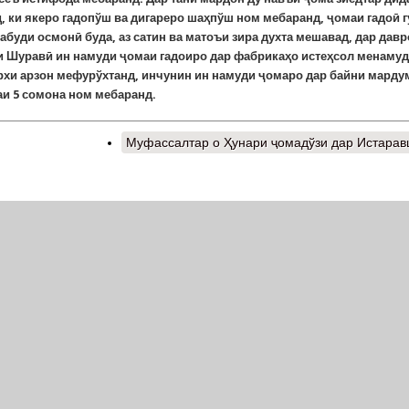
, ки якеро гадопўш ва дигареро шаҳпўш ном мебаранд, ҷомаи гадоӣ 
абуди осмонӣ буда, аз сатин ва матоъи зира духта мешавад, дар дав
и Шуравӣ ин намуди ҷомаи гадоиро дар фабрикаҳо истеҳсол менаму
архи арзон мефурўхтанд, инчунин ин намуди ҷомаро дар байни марду
аи 5 сомона ном мебаранд.
Муфассалтар
о Ҳунари ҷомадўзи дар Истара