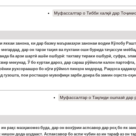
Муфассалтар
о Тибби халқӣ дар Тоҷики
и яккаи занона, ки дар базму маъракаҳои занонаи води
и
Кўлобу Рашт
р мегардад
,
дар он тарзи таҳия ва пухтани оши бурида таҷассум меёба
нда ба арзи шартӣ ашёи ошбурӣ: тахтаву тираки ошбурӣ, суфра, элак
свир мекунад. Ў бо куртаи дароз, дар сараш рўймоли калон партофта,
о
ё
нии рухсораашро бо нўги рўймол пинҳон медорад. Раққоса қадамҳ
д гузошта, пои росташро мувофиқи зарби доира ба замин оҳиста-оҳи
.
Муфассалтар
о Тақлиди ошпазӣ дар 
ин рақс мазҳакомез буда, дар он вох
ӯ
рии аспсавор дар роҳ бо як зан
нишон дода шудааст. Аспаксавор бо аспи чубин аз ин тараф аз он т