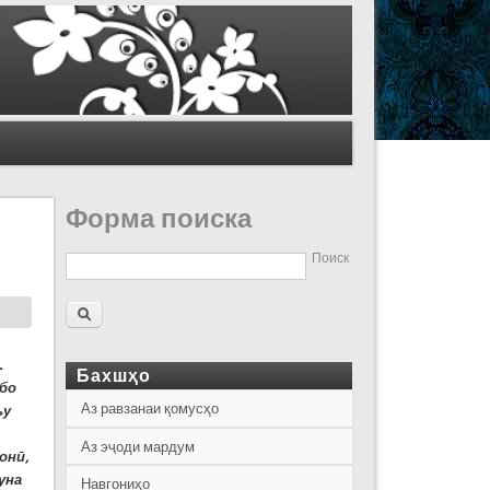
Форма поиска
Поиск
.
Бахшҳо
 бо
Аз равзанаи қомусҳо
ъу
Аз эҷоди мардум
онӣ,
уна
Навгониҳо