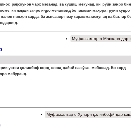
шинос рақскунон чарх мезанад, ва кушиш мекунад, ки рўйи занро би
уюме, ки нақши занро иҷро менамояд бо тамоми маҳорат рўйи худро
калон пинҳон карда, ба аспсавор нозу карашма мекунад ва баътар бо
медарояд.
Муфассалтар
о Масхара дар 
р
ории устои
қ
олинбоф
корд
,
шона
,
қ
айч
ӣ
ва
с
ў
зан
мебошад
. Бо корд
оро
мебуранд
.
Муфассалтар
о Ҳунари қолинбофӣ дар ки
в