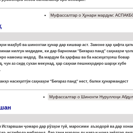
Муфассалтар
о Ҳунари мардум: АСПАКБ
ҳ
ҳои маҳбуб ва шинохтаи ҳунар дар кишвар аст. Замоне ҳар ҳафта ҳат
оинаи нилгун медидем, ки дар барномаи “Беғараз панд” саҳнаҳои ҷо
иро намоиш медод. Ва мардум ба ҳарфаш ва ба насиҳатҳояш бовар
, чун аз сидқ сухан мекунад, ҳар саҳнаи пешниҳодиро шарҳи хубе
.
анҳо насиҳатгӯи саҳнаҳои “Беғараз панд” нест, балки ҳунармандест
Муфассалтар
о Шинохти Нуруллоҳи Абду
вшан
 Истарвшан ҷомаро дар рўзҳои туй, маросими аъзодорӣ ва дар хона
сеъ истифода мебаранд. Дар тани мардон ду навъи ҷома зиёдтар дид