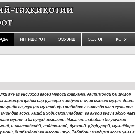
АДА
ИНТИШОРОТ
ОМӮЗИШ
СОХТОР
ҚОНУН
алқӣ яке аз унсурҳои васеи мероси фарҳанги ғайримоддӣ ба шумор
аз замонҳои қадим дар рўзгори мардуми тоҷик мавқеи муҳим дошт
таҷриба ва усулҳои мухтадифи табобат аз насл ба насл гузашта,
замон дар асоси кашфи ҳодисаҳои табиат ва анвои гулу гиёҳҳо нав
 нави муолиҷа ба вуҷуд омадаанд. Масалан, табобат бо усулҳои
монӣ, шикастабандӣ, лойдармонӣ, дуохонӣ, рўҳфурорӣ, мумиёдарм
рмонӣ, дилбардорӣ ва амсоли инҳо. Табибони мардумӣ асоси ҳама г