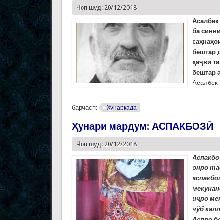
Чоп шуд: 20/12/2018
Асалбек 
ба синни
саҳнаҳо
бештар д
ҳаҷвӣ та
бештар а
Асалбек 
барчасп:
Ҳунаркада
Ҳунари мардум: АСПАКБОЗӢ
Чоп шуд: 20/12/2018
Аспакбо
онро та
аспакбо
мекунан
и
ҷ
ро ме
ч
ў
б кал
Аспро бо