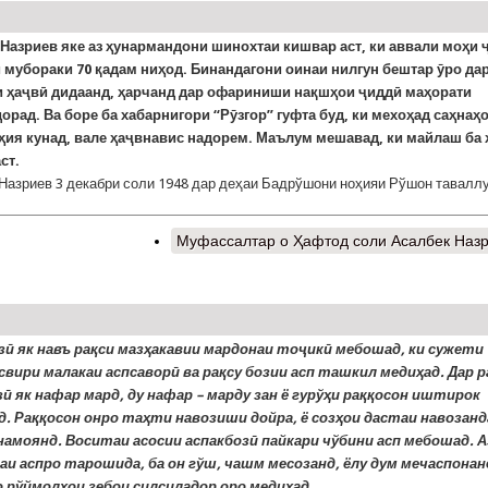
Назриев яке аз ҳунармандони шинохтаи кишвар аст, ки аввали моҳи 
 мубораки 70 қадам ниҳод. Бинандагони оинаи нилгун бештар ӯро да
и ҳаҷвӣ дидаанд, ҳарчанд дар офариниши нақшҳои ҷиддӣ маҳорати
орад. Ва боре ба хабарнигори “Рӯзгор” гуфта буд, ки мехоҳад саҳнаҳ
ҳия кунад, вале ҳаҷвнавис надорем. Маълум мешавад, ки майлаш ба 
ст.
Назриев 3 декабри соли 1948 дар деҳаи Бадрўшони ноҳияи Рўшон тавалл
Муфассалтар
о Ҳафтод соли Асалбек Наз
з
ӣ
як навъ ра
қ
си ма
з
ҳ
акавии мардонаи то
ҷ
ик
ӣ
мебошад
,
ки сужети
свири малакаи аспсавор
ӣ
ва ра
қ
су бозии асп ташкил меди
ҳ
ад
. Дар р
з
ӣ
як нафар мард
,
ду нафар
– марду зан ё гур
ўҳ
и ра
ққ
осон иштирок
д
.
Ра
ққ
осон онро та
ҳ
ти навозиши дойра
,
ё соз
ҳ
ои дастаи на
возанд
намоянд. Воситаи асосии аспакбоз
ӣ
пайкари ч
ў
бини асп мебошад. А
лаи аспро тарошида
,
ба он г
ў
ш
,
чашм месозанд
, ёлу дум мечаспонан
 р
ў
ймол
ҳ
ои
зебои силсиладор оро меди
ҳ
ад
.