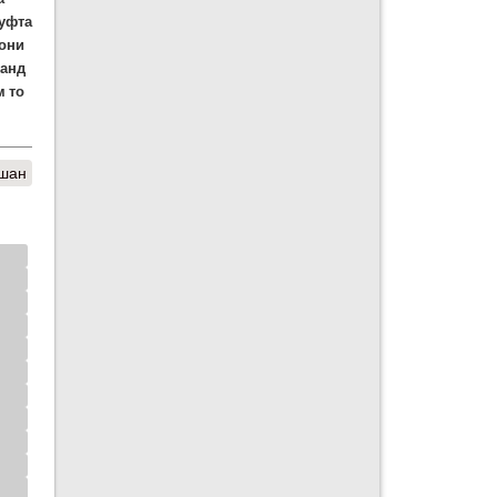
гуфта
рони
данд
м то
вшан