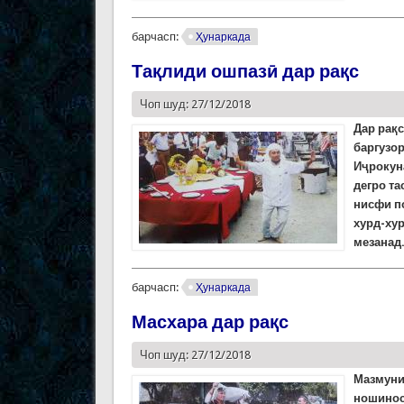
барчасп:
Ҳунаркада
Тақлиди ошпазӣ дар рақс
Чоп шуд: 27/12/2018
Дар рақс
баргузо
Иҷрокуна
дегро та
нисфи п
хурд-хур
мезанад
барчасп:
Ҳунаркада
Масхара дар рақс
Чоп шуд: 27/12/2018
Мазмуни 
ношинос 