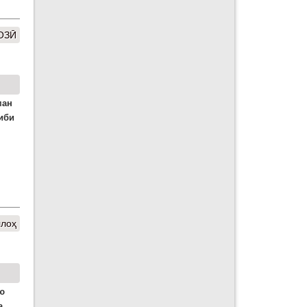
ОЗӢ
ман
либи
ллоҳ
ю
а