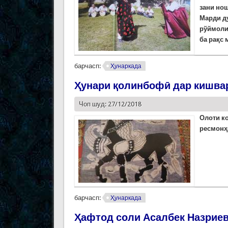
зани но
Марди д
рўймоли 
ба рақс 
барчасп:
Ҳунаркада
Ҳунари қолинбофӣ дар кишва
Чоп шуд: 27/12/2018
Олоти к
ресмон
ҳ
барчасп:
Ҳунаркада
Ҳафтод соли Асалбек Назрие