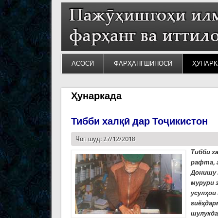
АСОСӢ
ФАРҲАНГШИНОСӢ
ҲУНАРК
Ҳунаркада
Тибби халқӣ дар Тоҷикистон
Чоп шуд: 27/12/2018
Тибби х
рафта, 
Донишу 
мурури 
усулҳои
гиёҳдар
шулукда