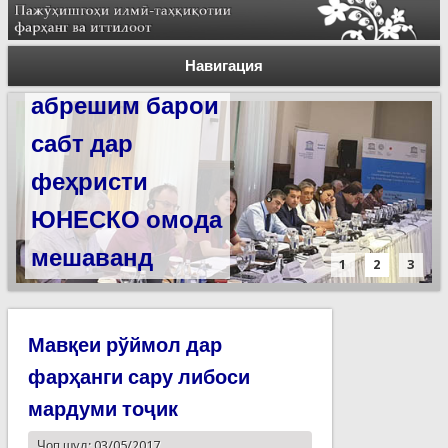
Силсилаи
ёдгориҳои роҳи
Навигация
абрешим барои
сабт дар
феҳристи
ЮНЕСКО омода
мешаванд
1
2
3
Мавқеи рўймол дар
фарҳанги сару либоси
мардуми тоҷик
Чоп шуд: 03/05/2017