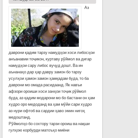
Аз
даврони қадим тарзу намудҳои хоси либосҳои
анъанавии тоҷикон, куртаву рўймол ва дигар
намудҳои сару либос вуҷуд дошт. Ва ин
аънанаҳо дар ҳар давру замон бо тарзу
усулҳои ҳамон замон ҳамқадам буда, то ба
даврони мо омада расидаанд. Як навъи
афзори ороиши хоси занҳои тоҷик рўймол
буда, аз қадим модарони мо бо бастани он ҳам
худро оро медоданд ва ҳам мўйи сари худро
аз нури офтоб ва сардии ҳаво эмин нигоҳ
медоштанд.
Рўймолҳо бо сохтору тарзи ороиш ва нақши
гулҳою корбурди матоъҳо миёни