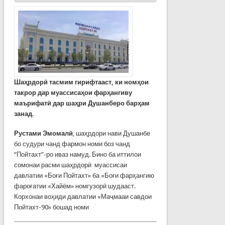
Шаҳрдорӣ тасмим гирифтааст, ки номҳои
такрор дар муассисаҳои фарҳангиву
маърифатӣ дар шаҳри Душанберо барҳам
занад.
Рустами Эмомалӣ
, шаҳрдори нави Душанбе
бо судури чанд фармон номи боз чанд
“Пойтахт”-ро иваз намуд. Бино ба иттилои
сомонаи расми шаҳрдорӣ муассисаи
давлатии «Боғи Пойтахт» ба «Боғи фарҳангию
фароғатии «Хайём» номгузорӣ шудааст.
Корхонаи воҳиди давлатии «Маҷмааи савдои
Пойтахт-90» бошад номи