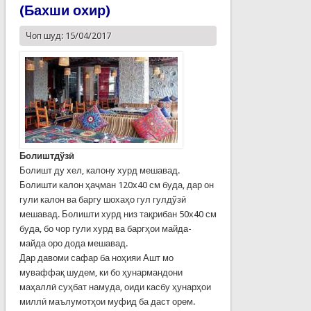
(Бахши охир)
Чоп шуд: 15/04/2017
Болиштдўзӣ
Болишт ду хел, калону хурд мешавад.
Болишти калон ҳаҷман 120х40 см буда, дар он
гули калон ва баргу шохаҳо гул гулдўзӣ
мешавад. Болишти хурд низ тақрибан 50х40 см
буда, бо чор гули хурд ва баргҳои майда-
майда оро дода мешавад.
Дар давоми сафар ба ноҳияи Ашт мо
муваффақ шудем, ки бо ҳунармандони
маҳаллӣ суҳбат намуда, оиди касбу ҳунарҳои
миллӣ маълумотҳои муфид ба даст орем.