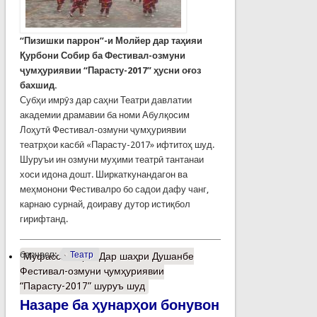
“Пизишки паррон”-и Молйер дар таҳияи
Қурбони Собир ба Фестивал-озмуни
ҷумҳуриявии “Парасту-2017” ҳусни оғоз
бахшид.
Субҳи имрӯз дар саҳни Театри давлатии
академии драмавии ба номи Абулқосим
Лоҳутӣ Фестивал-озмуни ҷумҳуриявии
театрҳои касбӣ «Парасту-2017» ифтитоҳ шуд.
Шуруъи ин озмуни муҳими театрӣ тантанаи
хоси идона дошт. Ширкаткунандагон ва
меҳмонони Фестивалро бо садои дафу чанг,
карнаю сурнай, доираву дутор истиқбол
гирифтанд.
барчасп:
Театр
Муфассалтар
о Дар шаҳри Душанбе
Фестивал-озмуни ҷумҳуриявии
“Парасту-2017” шуруъ шуд
Назаре ба ҳунарҳои бонувон