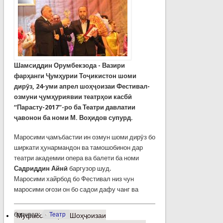
Шамсиддин Орумбекзода - Вазири
фарҳанги Ҷумҳурии Тоҷикистон шоми
дирӯз, 24-уми апрел шоҳҷоизаи Фестивал-
озмуни ҷумҳуриявии театрҳои касбӣ
“Парасту-2017”-ро ба Театри давлатии
ҷавонон ба номи М. Воҳидов супурд.
Маросими ҷамъбастии ин озмун шоми дирӯз бо
ширкати ҳунармандон ва тамошобинон дар
театри академии опера ва балети ба номи
Садриддин Айнӣ
баргузор шуд.
Маросими хайрбод бо Фестивал низ чун
маросими оғози он бо садои дафу чанг ва
барчасп:
Театр
Муфассалтар
о Шоҳҷоизаи