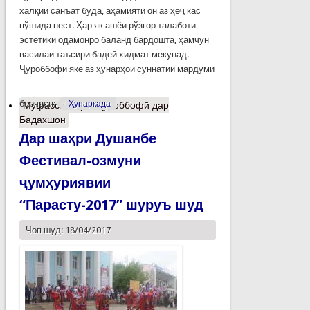
халқии санъат буда, аҳамияти он аз ҳеҷ кас
пўшида нест. Ҳар як ашёи рўзгор талаботи
эстетики одамонро баланд бардошта, ҳамчун
василаи таъсири бадеӣ хидмат мекунад.
Ҷуроббофӣ яке аз ҳунарҳои суннатии мардуми
барчасп:
Ҳунаркада
Муфассалтар
о Ҷуроббофӣ дар
Бадахшон
Дар шаҳри Душанбе
Фестивал-озмуни
ҷумҳуриявии
“Парасту-2017” шуруъ шуд
Чоп шуд: 18/04/2017