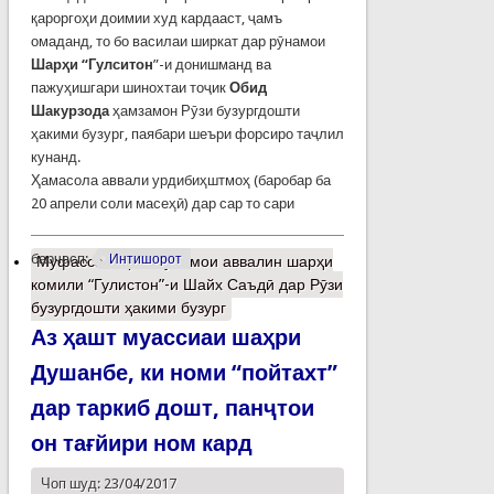
қароргоҳи доимии худ кардааст, ҷамъ
омаданд, то бо василаи ширкат дар рӯнамои
Шарҳи “Гулситон
”-и донишманд ва
пажуҳишгари шинохтаи тоҷик
Обид
Шакурзода
ҳамзамон Рӯзи бузургдошти
ҳакими бузург, паябари шеъри форсиро таҷлил
кунанд.
Ҳамасола аввали урдибиҳштмоҳ (баробар ба
20 апрели соли масеҳӣ) дар сар то сари
барчасп:
Интишорот
Муфассалтар
о Рӯнамои аввалин шарҳи
комили “Гулистон”-и Шайх Саъдӣ дар Рӯзи
бузургдошти ҳакими бузург
Аз ҳашт муассиаи шаҳри
Душанбе, ки номи “пойтахт”
дар таркиб дошт, панҷтои
он тағйири ном кард
Чоп шуд: 23/04/2017