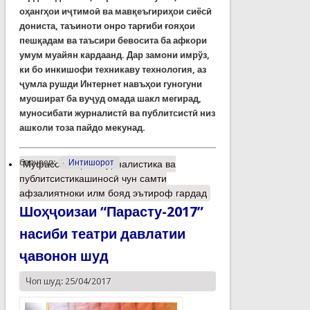
оҳангҳои иҷтимоӣ ва мавқеъгириҳои сиёсӣ
дониста, таъиноти онро тарғиби ғояҳои
пешқадам ва таъсири бевосита ба афкори
умум муайян кардаанд. Дар замони имрўз,
ки бо инкишофи техникаву технология, аз
ҷумла рушди Интернет навъҳои гуногуни
муошират ба вуҷуд омада шакл мегирад,
муносибати журналистӣ ва публитсистӣ низ
ашколи тоза пайдо мекунад.
барчасп:
Интишорот
Муфассалтар
о Журналистика ва
публитсистикашиносӣ чун самти
афзалиятноки илм бояд эътироф гардад
Шоҳҷоизаи “Парасту-2017”
насиби театри давлатии
ҷавонон шуд
Чоп шуд: 25/04/2017