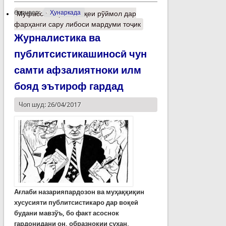
барчасп:
Ҳунаркада
Муфассалтар
о Мавқеи рўймол дар
фарҳанги сару либоси мардуми тоҷик
Журналистика ва
публитсистикашиносӣ чун
самти афзалиятноки илм
бояд эътироф гардад
Чоп шуд: 26/04/2017
Ағлаби назарияпардозон ва муҳаққиқин
хусусияти публитсистикаро дар воқеӣ
будани мавзўъ, бо факт асоснок
гардонидани он, образнокии сухан,