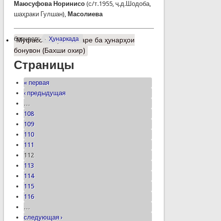
Маюсуфова Норинисо
(с/т.1955, ҷ.д.Шодоба,
шаҳраки Гулшан),
Масолиева
барчасп:
Ҳунаркада
Муфассалтар
о Назаре ба ҳунарҳои
бонувон (Бахши охир)
Страницы
« первая
‹ предыдущая
…
108
109
110
111
112
113
114
115
116
…
следующая ›