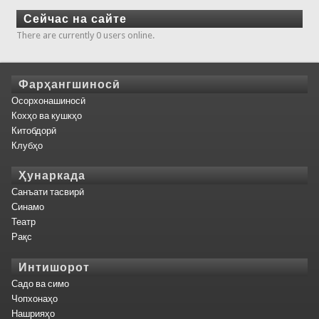
Сейчас на сайте
There are currently 0 users online.
Фарҳангшиносӣ
Осорхонашиносӣ
Кохҳо ва кушкҳо
Китобдорӣ
Клубҳо
Ҳунаркада
Санъати тасвирӣ
Синамо
Театр
Рақс
Интишорот
Садо ва симо
Чопхонаҳо
Нашрияҳо