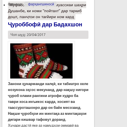
барчасп:
фарҳангшиносӣ
Муфассалтар
о Аз ҳашт муассиаи шаҳри
Душанбе, ки номи “пойтахт” дар таркиб
дошт, панҷтои он тағйири ном кард
Ҷуроббофӣ дар Бадахшон
Чоп шуд: 20/04/2017
Занони ҳунарманди хал
қӣ
,
ки табиатро хеле
нозукона э
ҳ
сос мекунанд
,
дар
нақшу нигори
ҷуроб
олами рангини атрофи худро ба
таври хоса инъикос карда
,
хосият ва
таассуроташонро дар он баён месозанд
.
Н
а
қ
ши
ҷуробҳои ин минтақа аз
минтақаҳои
дигари кишвар
тафовут
доранд
.
Ҳунари дастӣ яке аз намудҳои оммавӣ ва