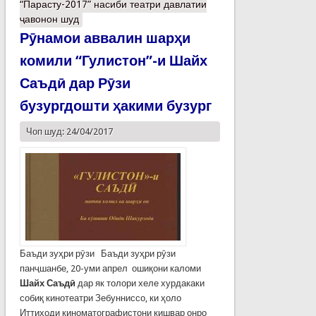
“Парасту-2017” насиби театри давлатии
ҷавонон шуд
Рӯнамои аввалин шарҳи
комили “Гулистон”-и Шайх
Саъдӣ дар Рӯзи
бузургдошти ҳакими бузург
Чоп шуд: 24/04/2017
Баъди зуҳри рӯзи Баъди зуҳри рӯзи
панҷшанбе, 20-уми апрел ошиқони каломи
Шайх Саъдӣ
дар як толори хеле хурдакаки
собиқ кинотеатри Зебунниссо, ки ҳоло
Иттиҳоди киноматографистони кишвар онро