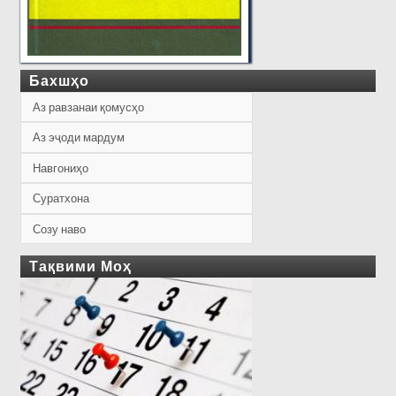
Бахшҳо
Аз равзанаи қомусҳо
Аз эҷоди мардум
Навгониҳо
Суратхона
Созу наво
Тақвими Моҳ