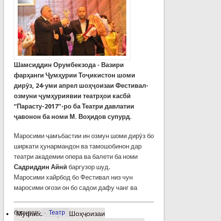
Шамсиддин Орумбекзода - Вазири
фарҳанги Ҷумҳурии Тоҷикистон шоми
дирӯз, 24-уми апрел шоҳҷоизаи Фестивал-
озмуни ҷумҳуриявии театрҳои касбӣ
“Парасту-2017”-ро ба Театри давлатии
ҷавонон ба номи М. Воҳидов супурд.
Маросими ҷамъбастии ин озмун шоми дирӯз бо
ширкати ҳунармандон ва тамошобинон дар
театри академии опера ва балети ба номи
Садриддин Айнӣ
баргузор шуд.
Маросими хайрбод бо Фестивал низ чун
маросими оғози он бо садои дафу чанг ва
барчасп:
Театр
Муфассалтар
о Шоҳҷоизаи