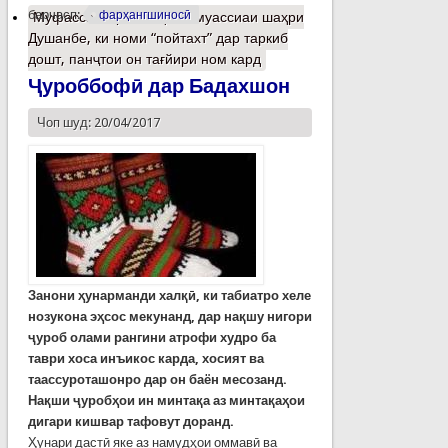
барчасп:
фарҳангшиносӣ
Муфассалтар
о Аз ҳашт муассиаи шаҳри
Душанбе, ки номи “пойтахт” дар таркиб
дошт, панҷтои он тағйири ном кард
Ҷуроббофӣ дар Бадахшон
Чоп шуд: 20/04/2017
Занони ҳунарманди хал
қӣ
,
ки табиатро хеле
нозукона э
ҳ
сос мекунанд
,
дар
нақшу нигори
ҷуроб
олами рангини атрофи худро ба
таври хоса инъикос карда
,
хосият ва
таассуроташонро дар он баён месозанд
.
Н
а
қ
ши
ҷуробҳои ин минтақа аз
минтақаҳои
дигари кишвар
тафовут
доранд
.
Ҳунари дастӣ яке аз намудҳои оммавӣ ва