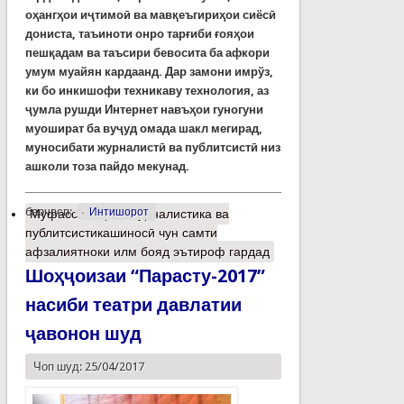
оҳангҳои иҷтимоӣ ва мавқеъгириҳои сиёсӣ
дониста, таъиноти онро тарғиби ғояҳои
пешқадам ва таъсири бевосита ба афкори
умум муайян кардаанд. Дар замони имрўз,
ки бо инкишофи техникаву технология, аз
ҷумла рушди Интернет навъҳои гуногуни
муошират ба вуҷуд омада шакл мегирад,
муносибати журналистӣ ва публитсистӣ низ
ашколи тоза пайдо мекунад.
барчасп:
Интишорот
Муфассалтар
о Журналистика ва
публитсистикашиносӣ чун самти
афзалиятноки илм бояд эътироф гардад
Шоҳҷоизаи “Парасту-2017”
насиби театри давлатии
ҷавонон шуд
Чоп шуд: 25/04/2017