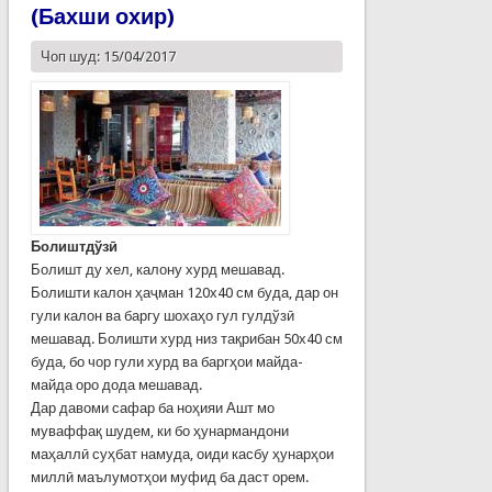
(Бахши охир)
Чоп шуд: 15/04/2017
Болиштдўзӣ
Болишт ду хел, калону хурд мешавад.
Болишти калон ҳаҷман 120х40 см буда, дар он
гули калон ва баргу шохаҳо гул гулдўзӣ
мешавад. Болишти хурд низ тақрибан 50х40 см
буда, бо чор гули хурд ва баргҳои майда-
майда оро дода мешавад.
Дар давоми сафар ба ноҳияи Ашт мо
муваффақ шудем, ки бо ҳунармандони
маҳаллӣ суҳбат намуда, оиди касбу ҳунарҳои
миллӣ маълумотҳои муфид ба даст орем.