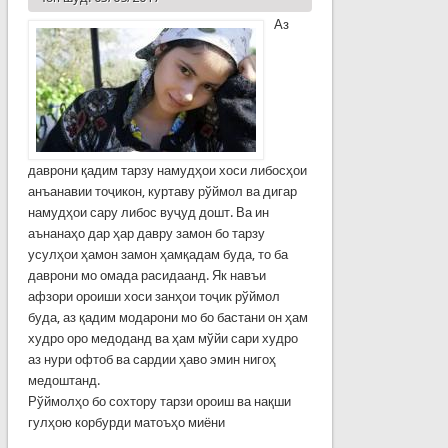
Аз
даврони қадим тарзу намудҳои хоси либосҳои
анъанавии тоҷикон, куртаву рўймол ва дигар
намудҳои сару либос вуҷуд дошт. Ва ин
аънанаҳо дар ҳар давру замон бо тарзу
усулҳои ҳамон замон ҳамқадам буда, то ба
даврони мо омада расидаанд. Як навъи
афзори ороиши хоси занҳои тоҷик рўймол
буда, аз қадим модарони мо бо бастани он ҳам
худро оро медоданд ва ҳам мўйи сари худро
аз нури офтоб ва сардии ҳаво эмин нигоҳ
медоштанд.
Рўймолҳо бо сохтору тарзи ороиш ва нақши
гулҳою корбурди матоъҳо миёни