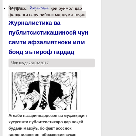
барчасп:
Ҳунаркада
Муфассалтар
о Мавқеи рўймол дар
фарҳанги сару либоси мардуми тоҷик
Журналистика ва
публитсистикашиносӣ чун
самти афзалиятноки илм
бояд эътироф гардад
Чоп шуд: 26/04/2017
Ағлаби назарияпардозон ва муҳаққиқин
хусусияти публитсистикаро дар воқеӣ
будани мавзўъ, бо факт асоснок
гардонидани он, образнокии сухан,