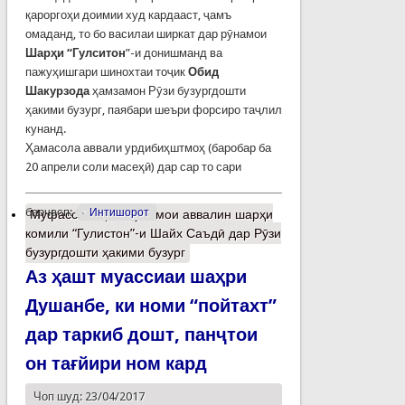
қароргоҳи доимии худ кардааст, ҷамъ
омаданд, то бо василаи ширкат дар рӯнамои
Шарҳи “Гулситон
”-и донишманд ва
пажуҳишгари шинохтаи тоҷик
Обид
Шакурзода
ҳамзамон Рӯзи бузургдошти
ҳакими бузург, паябари шеъри форсиро таҷлил
кунанд.
Ҳамасола аввали урдибиҳштмоҳ (баробар ба
20 апрели соли масеҳӣ) дар сар то сари
барчасп:
Интишорот
Муфассалтар
о Рӯнамои аввалин шарҳи
комили “Гулистон”-и Шайх Саъдӣ дар Рӯзи
бузургдошти ҳакими бузург
Аз ҳашт муассиаи шаҳри
Душанбе, ки номи “пойтахт”
дар таркиб дошт, панҷтои
он тағйири ном кард
Чоп шуд: 23/04/2017