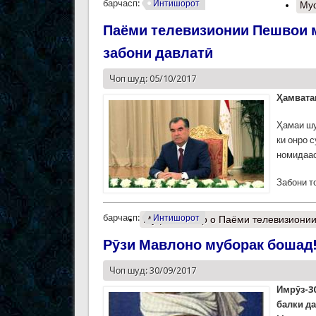
барчасп:
Интишорот
Му
Паёми телевизионии Пешвои 
забони давлатӣ
Чоп шуд: 05/10/2017
Ҳамвата
Ҳамаи шу
ки онро 
номидаас
Забони т
барчасп:
Интишорот
Муфассалтар
о Паёми телевизионии
Рӯзи Мавлоно муборак бошад
Чоп шуд: 30/09/2017
Имрӯз-30
балки да