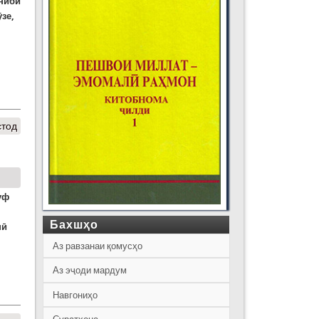
ониби
зе,
стод
уф
Бахшҳо
нӣ
Аз равзанаи қомусҳо
Аз эҷоди мардум
Навгониҳо