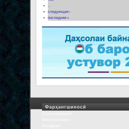
…
следующая ›
последняя »
Фарҳангшиносӣ
Осорхонашиносӣ
Кохҳо ва кушкҳо
Китобдорӣ