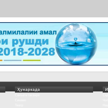
Ҳунаркада
И
Санъати тасвирӣ
Сад
Синамо
Чоп
Театр
На