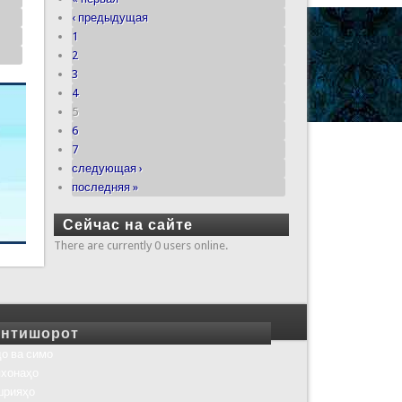
‹ предыдущая
1
2
3
4
5
6
7
следующая ›
последняя »
Сейчас на сайте
There are currently 0 users online.
нтишорот
о ва симо
хонаҳо
шрияҳо