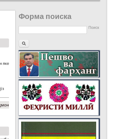
Форма поиска
Поиск
н яке
нӯз
ҳмон