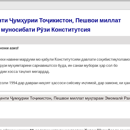
нти Ҷумҳурии Тоҷикистон, Пешвои миллат
муносибати Рӯзи Конститутсия
нони азиз!
ихи навини мардуми мо қабули Конститутсияи давлати соҳибистиқлоламо
дҳои муҳимтарини сарнавиштсоз буда, ин санаи муборак ҳар сол бо
дии хосса таҷлил мегардад.
 соли 1994 дар давраи ниҳоят ҳассоси сиёсиву иҷтимоӣ, дар замоне, ки ҳа
енти Ҷумҳурии Тоҷикистон, Пешвои миллат муҳтарам Эмомалӣ Ра