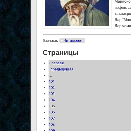
Мавлоно 
ирфон, с
таърихро
Дар “Ман
Дар ҷами
барчасп:
Интишорот
Страницы
« первая
‹ предыдущая
…
101
102
103
104
105
106
107
108
109