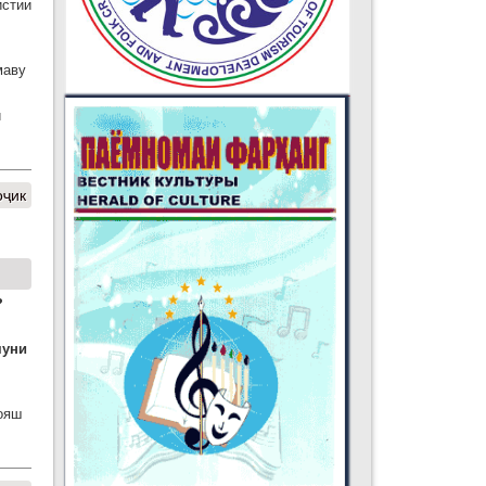
истии
маву
и
оҷик
?
муни
ҳояш