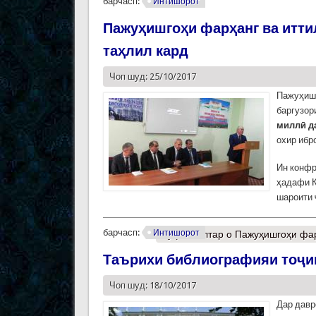
барчасп:
Интишорот
Пажуҳишгоҳи фарҳанг ва итти
таҳлил кард
Чоп шуд: 25/10/2017
Пажуҳишг
баргузор
миллӣ д
охир ибро
Ин конфр
ҳадафи К
шароити 
барчасп:
Интишорот
Муфассалтар
о Пажуҳишгоҳи фар
Таърихи библиографияи тоҷи
Чоп шуд: 18/10/2017
Дар давр