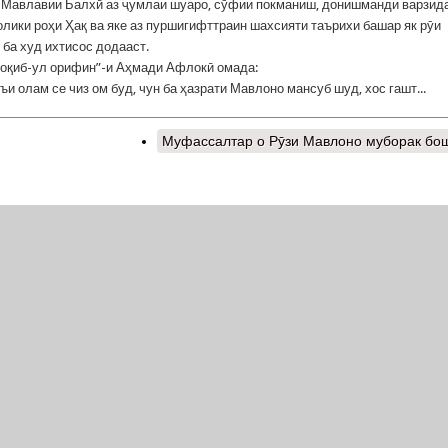
Мавлавии Балхӣ аз ҷумлаи шуаро, сӯфии покманиш, донишманди варзид
олики роҳи Ҳақ ва яке аз пуршигифттраин шахсияти таърихи башар як рӯи
 ба худ ихтисос додааст.
оқиб-ул орифин”-и Аҳмади Афлокӣ омада:
ъи олам се чиз ом буд, чун ба ҳазрати Мавлоно мансуб шуд, хос гашт...
Муфассалтар
о Рӯзи Мавлоно муборак бо