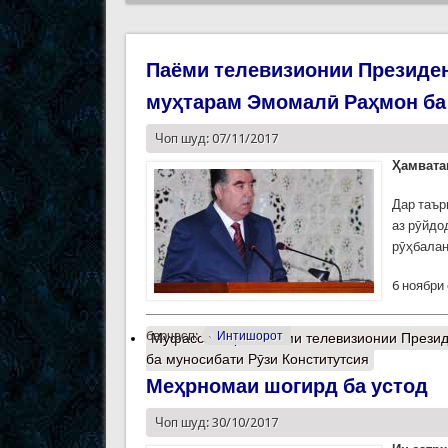
Паёми телевизионии Президе
муҳтарам Эмомалӣ Раҳмон ба 
Чоп шуд: 07/11/2017
Ҳамвата
Дар таър
аз рӯйдо
рӯҳбалан
6 ноябри
барчасп:
Интишорот
Муфассалтар
о Паёми телевизионии Презид
ба муносибати Рӯзи Конститутсия
Меҳрномаи шогирд ба устод
Чоп шуд: 30/10/2017