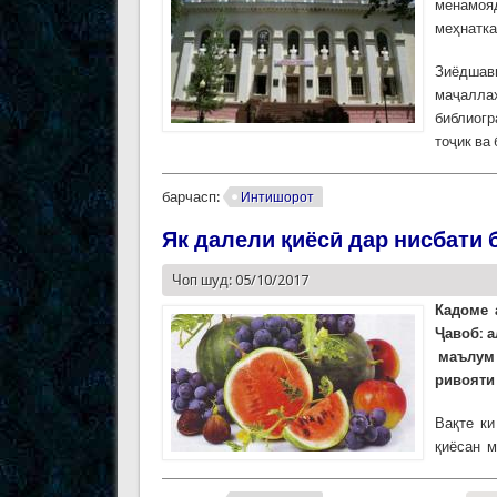
менамояд
меҳнатка
Зиёдшави
маҷаллаҳ
библиогр
тоҷик ва
барчасп:
Интишорот
Як далели қиёсӣ дар нисбати 
Чоп шуд: 05/10/2017
Кадоме 
Ҷавоб: а
маълум 
ривояти
Вақте к
қиёсан м