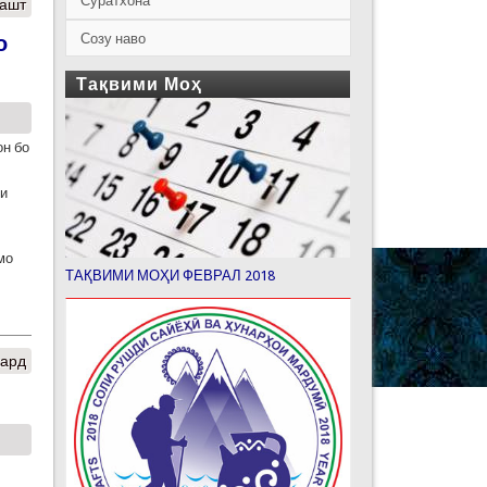
Суратхона
зашт
Созу наво
о
Тақвими Моҳ
он бо
ли
мо
ТАҚВИМИ МОҲИ ФЕВРАЛ 2018
кард