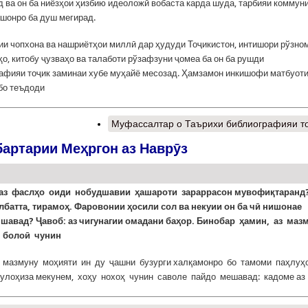
 ва он ба ниёзҳои ҳизбию идеоложӣ вобаста карда шуда, тарбияи коммун
шонро ба душ мегирад.
и чопхона ва нашриётҳои миллӣ дар ҳудуди Тоҷикистон, интишори рўзно
о, китобу ҷузваҳо ва талаботи рўзафзуни ҷомеа ба он ба рушди
афияи тоҷик заминаи хубе муҳайё месозад. Ҳамзамон инкишофи матбуот
 бо теъдоди
Муфассалтар
о Таърихи библиографияи т
бартарии Меҳргон аз Наврӯз
аз фаслҳо оиди нобудшавии ҳашароти зараррасон мувофиқтаранд
лбатта, тирамоҳ.
Фаровонии ҳосили сол ва некуии он ба чӣ нишонае
шавад? Ҷавоб: аз чигунагии омадани баҳор.
Бинобар ҳамин, аз маз
 болоӣ чунин
и мазмуну моҳияти ин ду ҷашни бузурги халқамонро бо тамоми паҳлу
улоҳиза мекунем, хоҳу нохоҳ чунин саволе пайдо мешавад: кадоме аз