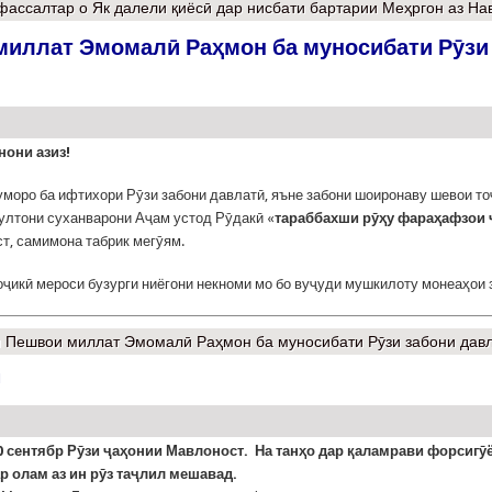
фассалтар
о Як далели қиёсӣ дар нисбати бартарии Меҳргон аз На
миллат Эмомалӣ Раҳмон ба муносибати Рӯзи
нони азиз!
моро ба ифтихори Рӯзи забони давлатӣ, яъне забони шоиронаву шевои то
султони суханварони Аҷам устод Рӯдакӣ «
тараббахши рӯҳу фараҳафзои 
т, самимона табрик мегӯям.
оҷикӣ мероси бузурги ниёгони некноми мо бо вуҷуди мушкилоту монеаҳои 
 Пешвои миллат Эмомалӣ Раҳмон ба муносибати Рӯзи забони дав
!
 сентябр Рӯзи ҷаҳонии Мавлоност. На танҳо дар қаламрави форсигӯё
р олам аз ин рӯз таҷлил мешавад.