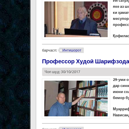
Ин сатр
яке аз 
ки ҳама
месупора
професс
Қофила
барчасп:
Интишорот
Профессор Худоӣ Шарифзода 
Чоп шуд: 30/10/2017
29-уми 
дар синн
июни сол
бемор бу
Муарриф
Нависан