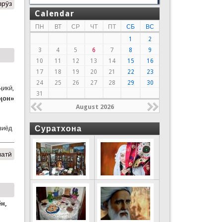
врӯз
Calendar
ПН
ВТ
СР
ЧТ
ПТ
СБ
ВС
1
2
3
4
5
6
7
8
9
10
11
12
13
14
15
16
17
18
19
20
21
22
23
24
25
26
27
28
29
30
ҷикӣ,
31
ҷон»
August 2026
Суратхона
зиёд
латӣ
н,