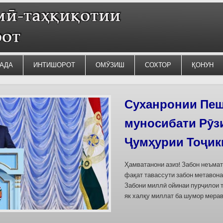
АДА
ИНТИШОРОТ
ОМӮЗИШ
СОХТОР
ҚОНУН
Силсилаи ёдгор
барои сабт дар
омода мешаван
Дар бахшҳои семинар вазъи омо
кишварҳои Осиёи Марказӣ, аз он
минтақавии Фарғона-Сирдарё», к
Тоҷикистон ва Ўзбекистон пешн