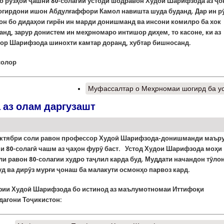
ҳо рӯзҳои ҷашни 80-солагии устоди шодравон Худои Шарифзода аз ҷ
шогирдони ишон Абдулғаффори Камол навишта шуда буданд. Дар ин рӯ
гон бо дидаҳои гирён ин марди донишманд ва инсони комилро ба хок
нд, зарур донистем ин меҳрномаро интишор диҳем, то касоне, ки аз
ор Шарифзода шинохти камтар доранд, хубтар бишносанд.
солор
Муфассалтар
о Меҳрномаи шогирд ба у
аз олам даргузашт
октябри соли равон профессор Худоӣ Шарифзода-донишманди маър
и 80-солагӣ чашм аз ҷаҳон фурӯ баст
.
Устод Худои Шарифзода моҳи
и равон 80-солагии худро таҷлил карда буд. Муддати начандон тӯло
д ва дирӯз мурғи ҷонаш ба малакути осмонҳо парвоз кард.
ии Худоӣ Шарифзода бо истинод аз маълумотномаи Иттифоқи
дагони Тоҷикистон: