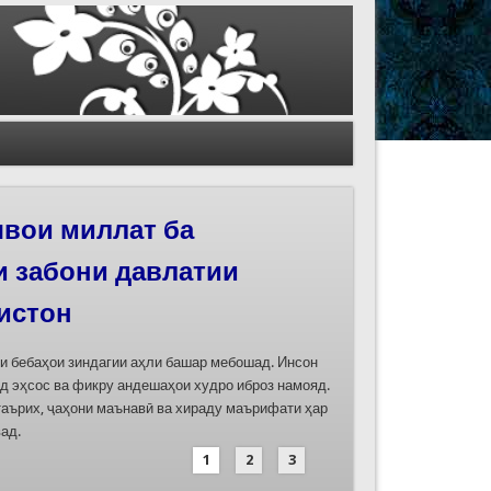
иҳои роҳи абрешим
 феҳристи ЮНЕСКО
д
дасозии ҳуҷҷатҳои номинатсияҳои муштараки
 ҷумла номинатсияи “Роҳи абрешим: гузаргоҳи
и аз ҷониби ҷумҳуриҳои Қазоқистон, Қирғизистон,
иҳод хоҳад шуд
1
2
3