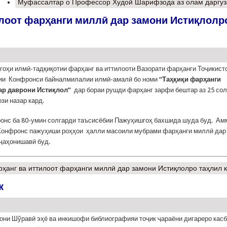
Муфассалтар
о Профессор Худоӣ Шарифзода аз олам даргу
лоот фарҳанги миллӣ дар замони Истиқлолр
оҳи илмӣ-тадқиқотии фарҳанг ва иттилооти Вазорати фарҳанги Тоҷикист
ии Конфронси байналмилалии илмӣ-амалӣ бо номи
“Таҳқиқи фарҳанги
ар даврони Истиқлол”
дар бораи рушди фарҳанг зарфи бештар аз 25 со
зи назар кард.
онс ба 80-умин солгарди таъсисёбии Пажуҳишгоҳ бахшида шуда буд. Ам
онфронс пажуҳиши роҳҳои ҳалли масоили мубрами фарҳанги миллӣ дар
ҷаҳонишавӣ буд.
ҳанг ва иттилоот фарҳанги миллӣ дар замони Истиқлолро таҳлил 
к
они Шўравӣ эҳё ва инкишофи библиографияи тоҷик ҷараёни дигареро касб