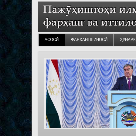
АСОСӢ
ФАРҲАНГШИНОСӢ
ҲУНАРК