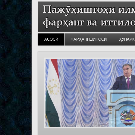
АСОСӢ
ФАРҲАНГШИНОСӢ
ҲУНАРК