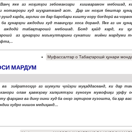
 Ванҷ яке аз ноҳияҳои зебоманзари кишварамон мебошад, к
и нотакрори худ шуҳратманд аст. Дар ин ноҳия бештар ҳуна
 рушд карда, аҳолии он дар баробари кишту кору боғдорӣ ва чорв
 ба ҳунарҳои аждодии худ таваҷуҳи хоса доранд. Яке аз ин ҳуна
и аждодӣ табақтарошӣ мебошад. Бояд қайд кард, ки ҳу
арошӣ аз ҳунарҳои маъмултарини сунатии миёни мардуми т
ёфта,..
Муфассалтар
о Табақтарошӣ ҳунари монд
ОСИ МАРДУМ
 ва зиёратгоҳҳо аз шумули ҷойҳои муқаддасеанд, ки дар та
 канори олам қавмҳову халқиятҳои гуногун мувофиқи урфу о
ту фарҳанг ва дину оини худ ба онҳо эҳтиром гузошта, ба ҳар ва
ндии худро нишон медиҳанд...