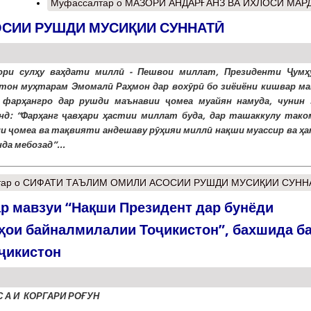
Муфассалтар
о МАЗОРИ АНДАРҒАНЗ ВА ИХЛОСИ МАР
СИИ РУШДИ МУСИҚИИ СУННАТӢ
ори сулҳу ваҳдати миллӣ - Пешвои миллат, Президенти Ҷумҳ
тон муҳтарам Эмомалӣ Раҳмон дар вохӯрӣ бо зиёиёни кишвар ма
 фарҳангро дар рушди маънавии ҷомеа муайян намуда, чунин 
нд: “Фарҳанг ҷавҳари ҳастии миллат буда, дар ташаккулу тако
и ҷомеа ва тақвияти андешаву рӯҳияи миллӣ нақши муассир ва ҳ
да мебозад”...
тар
о СИФАТИ ТАЪЛИМ ОМИЛИ АСОСИИ РУШДИ МУСИҚИИ СУНН
р мавзуи “Нақши Президент дар бунёди
ҳои байналмилалии Тоҷикистон”, бахшида б
ҷикистон
С А И КОРГАРИ РО
Ғ
УН