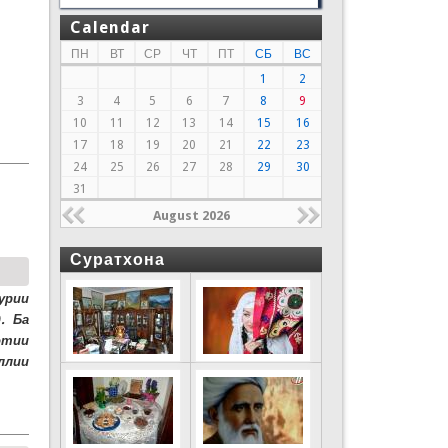
Calendar
ПН
ВТ
СР
ЧТ
ПТ
СБ
ВС
1
2
3
4
5
6
7
8
9
10
11
12
13
14
15
16
17
18
19
20
21
22
23
24
25
26
27
28
29
30
31
August 2026
Суратхона
урии
. Ба
отии
ллии