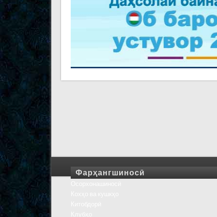
Фарҳангшиносӣ
Осорхонашиносӣ
Кохҳо ва кушкҳо
Китобдорӣ
Клубҳо