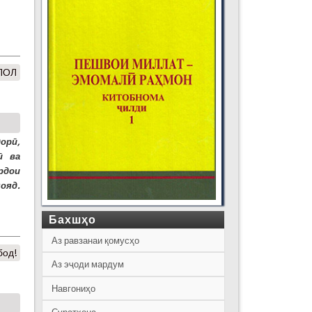
ЛОЛ
орӣ,
ӣ ва
рдои
ояд.
Бахшҳо
Аз равзанаи қомусҳо
бод!
Аз эҷоди мардум
Навгониҳо