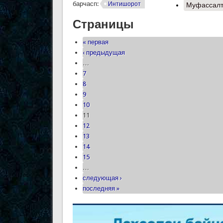
барчасп:
Интишорот
Муфассал
Страницы
« первая
‹ предыдущая
…
7
8
9
10
11
12
13
14
15
…
следующая ›
последняя »