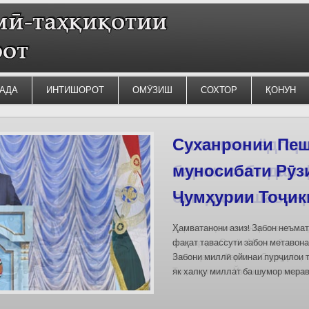
АДА
ИНТИШОРОТ
ОМӮЗИШ
СОХТОР
ҚОНУН
Силсилаи ёдгор
барои сабт дар
омода мешаван
Дар бахшҳои семинар вазъи омо
кишварҳои Осиёи Марказӣ, аз он
минтақавии Фарғона-Сирдарё», к
Тоҷикистон ва Ўзбекистон пешн