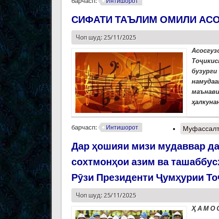
барчасп:
Интишорот
СИФАТИ ТАЪЛИМ ОМИЛИ АСО
Чоп шуд: 25/11/2025
Асосгуз
Тоҷикис
бузурги
намудаа
маънави
ҳалкунан
барчасп:
Интишорот
Муфассал
Дар ҳошияи мизи мудаввар да
сохтмонҳои азим ва ташаббус
Рӯзи Президенти Ҷумҳурии То
Чоп шуд: 25/11/2025
Ҳ
А М О 