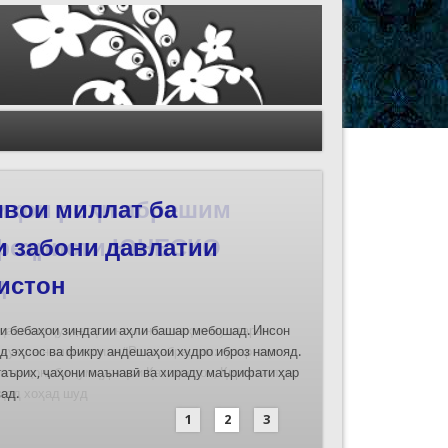
иҳои роҳи абрешим
 феҳристи ЮНЕСКО
д
дасозии ҳуҷҷатҳои номинатсияҳои муштараки
 ҷумла номинатсияи “Роҳи абрешим: гузаргоҳи
и аз ҷониби ҷумҳуриҳои Қазоқистон, Қирғизистон,
иҳод хоҳад шуд
1
2
3