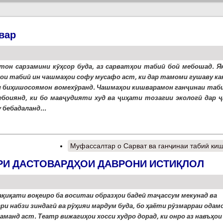
вар
тон сарзамини кӯҳсор буда, аз сарватҳои табиӣ бой мебошад. Як
ои табиӣ ин чашмаҳои софу мусафо аст, ки дар тамоми гушаву ка
 биҳишосоямон вомехӯранд. Чашмаҳои кишварамон ганҷинаи таби
ебоиянд, ки бо мавҷудияти худ ва ҷиҳати тозагии экологӣ дар ҷ
 бебадаланд...
Муфассалтар
о Сарват ва ганҷинаи табиӣ ки
АРИ ДАСТОВАРДҲОИ ДАВРОНИ ИСТИҚЛОЛ
ақиқати воқеиро ба воситаи образҳои бадеӣ таҷассум мекунад ва
ри набзи зиндагӣ ва рӯҳияи мардум буда, бо ҳаёти рӯзмарраи одам
аманд аст. Театр вижагиҳои хосси худро дорад, ки онро аз навъҳои