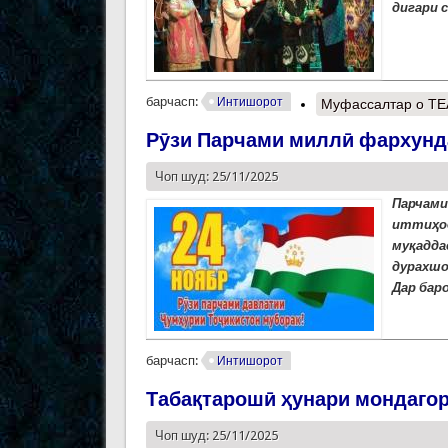
дигари 
барчасп:
Интишорот
Муфассалтар
о ТЕ
Рӯзи Парчами миллӣ фархунд
Чоп шуд: 25/11/2025
Парчам
иттиҳо
муқадда
дурахшо
Дар бар
барчасп:
Интишорот
Табақтарошӣ ҳунари мондаго
Чоп шуд: 25/11/2025