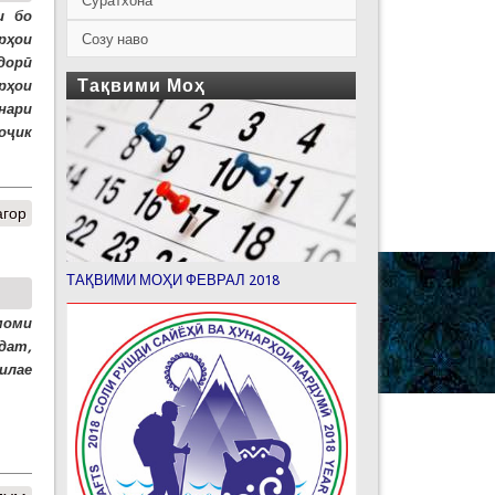
Суратхона
и бо
Созу наво
рҳои
одорӣ
Тақвими Моҳ
рҳои
нари
оҷик
агор
ТАҚВИМИ МОҲИ ФЕВРАЛ 2018
моми
дат,
силае