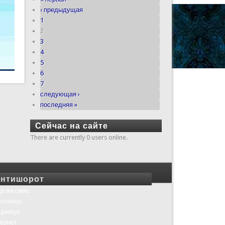
‹ предыдущая
1
2
3
4
5
6
7
следующая ›
последняя »
Сейчас на сайте
There are currently 0 users online.
нтишорот
о ва симо
хонаҳо
шрияҳо
ернет