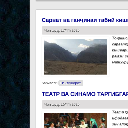
Сарват ва ганҷинаи табиӣ киш
Чоп шуд: 27/11/2025
Тоҷикис
сарватҳ
кишвари
рамзи з
машҳуру
барчасп:
Интишорот
ТЕАТР ВА СИНАМО ТАРҒИБГ
Чоп шуд: 26/11/2025
Театр ҳ
ифодага
зич алоқ