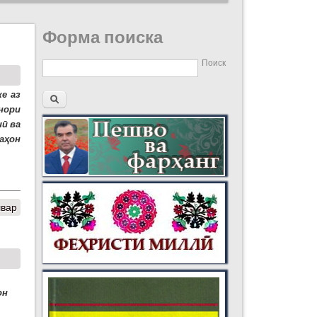
Форма поиска
Поиск
е аз
нори
ӣ ва
аҳон
швар
он