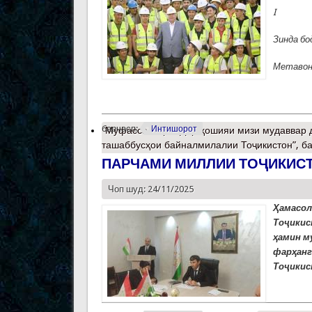
I
Зинда бо
Метавона
барчасп:
Интишорот
Муфассалтар
о Дар ҳошияи мизи мудаввар д
ташаббусҳои байналмилалии Тоҷикистон”, б
ПАРЧАМИ МИЛЛИИ ТОҶИКИСТ
Чоп шуд: 24/11/2025
Ҳамасол
Тоҷикис
ҳамин м
фарҳан
Тоҷикис