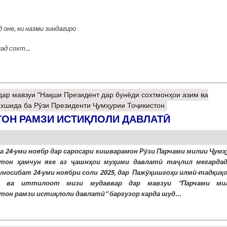
д оне, ки назми зиндагиро
д сохт...
ар мавзуи “Нақши Президент дар бунёди сохтмонҳои азим ва
ахшида ба Рӯзи Президенти Ҷумҳурии Тоҷикистон
ОН РАМЗИ ИСТИҚЛОЛИ ДАВЛАТӢ
а 24-уми ноябр дар саросари кишварамон Рӯзи Парчами милии Ҷумҳ
тон ҳамчун яке аз ҷашнҳои муҳими давлатӣ таҷлил мегардад
уносибат 24-уми ноябри соли 2025, дар Пажӯҳишгоҳи илмӣ-тадқиқ
г ва иттилоот мизи мудаввар дар мавзуи “Парчами ми
тон рамзи истиқлоли давлатӣ” баргузор карда шуд...