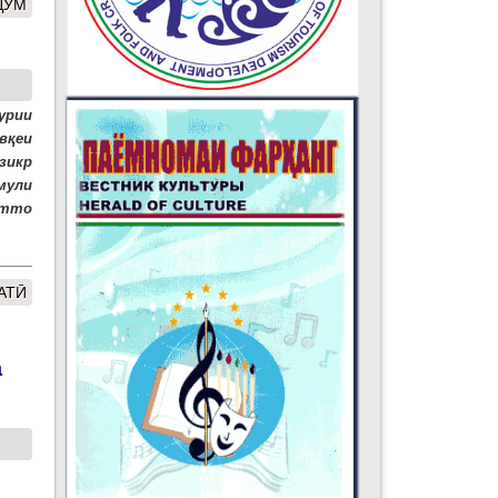
ДУМ
урии
вқеи
зикр
мули
атто
АТӢ
а