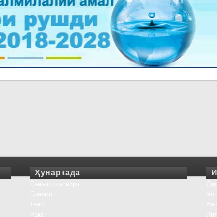
Ҳунаркада
И
Санъати тасвирӣ
Сад
Синамо
Чоп
Театр
На
Рақс
Инт