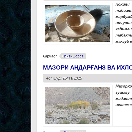
Ноҳияи
табиат
мардумӣ
инчунин
қадима
табақт
маҳсуб 
барчасп:
Интишорот
МАЗОРИ АНДАРҒАНЗ ВА ИХЛ
Чоп шуд: 25/11/2025
Мазорҳо
гӯшаву
мадания
ихлосма