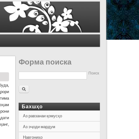
Форма поиска
Поиск
буда,
қрори
отима
роҳам
Бахшҳо
рони
Аз равзанаи қомусҳо
ҳдати
ҳанг,
Аз эҷоди мардум
Навгониҳо