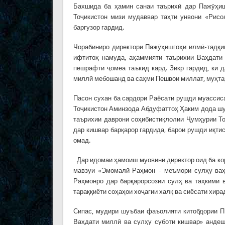
Бахшида ба ҳамин санаи таърихӣ дар Пажӯҳиш
Тоҷикистон мизи мудаввар таҳти унвони «Рис
баргузор гардид.
Чорабиниро директори Пажӯҳишгоҳи илмӣ-тадқи
ифтитоҳ намуда, аҳаммияти таърихии Ваҳдати
пешрафти ҷомеа таъкид кард. Зикр гардид, ки 
миллӣ мебошанд ва саҳми Пешвои миллат, муҳтар
Пасон сухан ба сардори Раёсати рушди муассис
Тоҷикистон Аминзода Абдуфаттоҳ Ҳаким дода шуд
таърихии даврони соҳибистиқлолии Ҷумҳурии Т
дар кишвар барқарор гардида, барои рушди иқти
омад.
Дар идомаи ҳамоиш муовини директор оид ба ко
мавзуи «Эмомалӣ Раҳмон – меъмори сулҳу ваҳ
Раҳмонро дар барқарорсозии сулҳ ва таҳкими 
тараққиёти соҳаҳои хоҷагии халқ ва сиёсати хир
Сипас, мудири шуъбаи фаъолияти китобдории 
Ваҳдати миллӣ ва сулҳу суботи кишвар» андеш