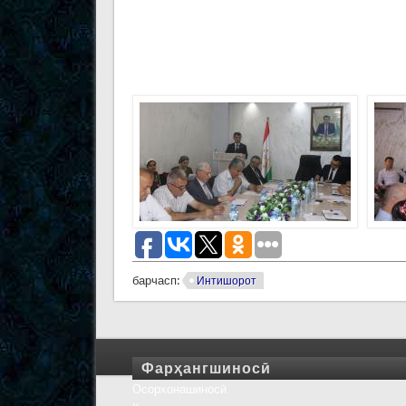
барчасп:
Интишорот
Фарҳангшиносӣ
Осорхонашиносӣ