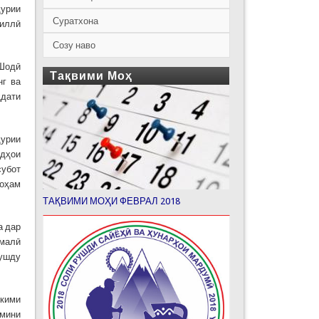
ҳурии
Суратхона
миллӣ
Созу наво
 Шодӣ
Тақвими Моҳ
нг ва
ҳдати
ҳурии
рдҳои
субот
роҳам
ТАҚВИМИ МОҲИ ФЕВРАЛ 2018
а дар
омалӣ
рушду
ҳкими
ъмини