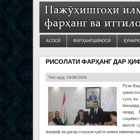
АСОСӢ
ФАРҲАНГШИНОСӢ
ҲУНАРК
РИСОЛАТИ ФАРҲАНГ ДАР ҲИ
Чоп шуд: 24/06/2026
Рӯзи Ваҳ
ҳамасол
сулҳ ва 
бахшида,
овард. 
соҳибист
миллӣ с
маориф ва дигар соҳаҳои ҳаёти ҷомеа заминаи м