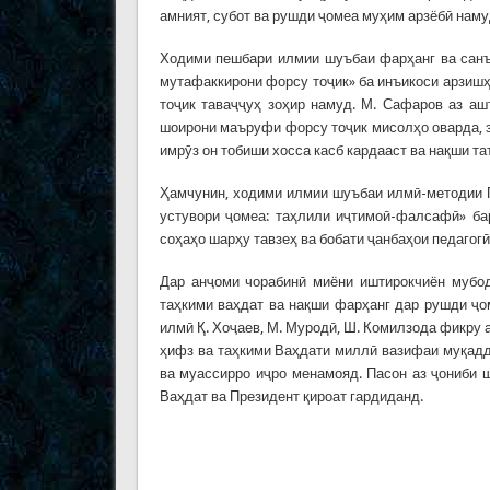
амният, субот ва рушди ҷомеа муҳим арзёбӣ наму
Ходими пешбари илмии шуъбаи фарҳанг ва сан
мутафаккирони форсу тоҷик» ба инъикоси арзишҳ
тоҷик таваҷҷуҳ зоҳир намуд. М. Сафаров аз а
шоирони маъруфи форсу тоҷик мисолҳо оварда, зи
имрӯз он тобиши хосса касб кардааст ва нақши та
Ҳамчунин, ходими илмии шуъбаи илмӣ-методии
устувори ҷомеа: таҳлили иҷтимоӣ-фалсафӣ» ба
соҳаҳо шарҳу тавзеҳ ва бобати ҷанбаҳои педаго
Дар анҷоми чорабинӣ миёни иштирокчиён мубод
таҳкими ваҳдат ва нақши фарҳанг дар рушди ҷо
илмӣ Қ. Хоҷаев, М. Муродӣ, Ш. Комилзода фикру 
ҳифз ва таҳкими Ваҳдати миллӣ вазифаи муқадд
ва муассирро иҷро менамояд. Пасон аз ҷониби 
Ваҳдат ва Президент қироат гардиданд.