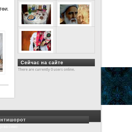
ТФИ.
Сейчас на сайте
There are currently 0 users online.
нтишорот
о ва симо