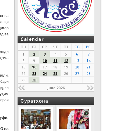
он ва
халқи
дигар
ад ва
Calendar
ПН
ВТ
СР
ЧТ
ПТ
СБ
ВС
рушди
1
2
3
4
5
6
7
 ҳама
8
9
10
11
12
13
14
15
16
17
18
19
20
21
22
23
24
25
26
27
28
иллӣ,
29
30
шбари
д, ки
June 2026
муҳим
бораи
Суратхона
суф
ӣ
,
О ва