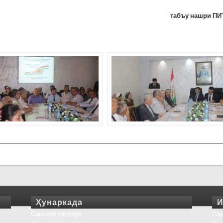
табъу нашри ПИ
Ҳунаркада
И
Санъати тасвирӣ
Сад