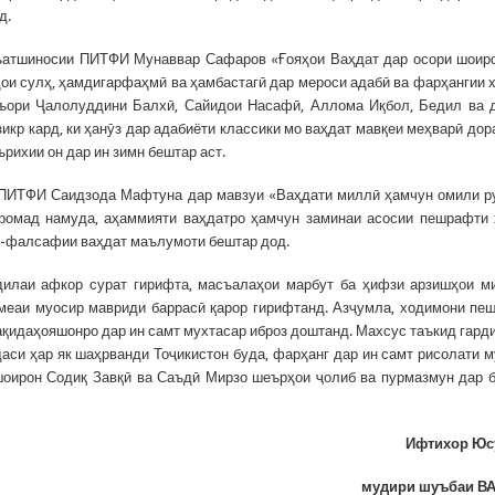
д.
ъатшиносии ПИТФИ Мунаввар Сафаров «Ғояҳои Ваҳдат дар осори шоир
ои сулҳ, ҳамдигарфаҳмӣ ва ҳамбастагӣ дар мероси адабӣ ва фарҳангии 
шъори Ҷалолуддини Балхӣ, Сайидои Насафӣ, Аллома Иқбол, Бедил ва 
кр кард, ки ҳанӯз дар адабиёти классики мо ваҳдат мавқеи меҳварӣ дор
ърихии он дар ин зимн бештар аст.
 ПИТФИ Саидзода Мафтуна дар мавзуи «Ваҳдати миллӣ ҳамчун омили 
ромад намуда, аҳаммияти ваҳдатро ҳамчун заминаи асосии пешрафти
гӣ-фалсафии ваҳдат маълумоти бештар дод.
илаи афкор сурат гирифта, масъалаҳои марбут ба ҳифзи арзишҳои м
меаи муосир мавриди баррасӣ қарор гирифтанд. Азҷумла, ходимони пе
ақидаҳояшонро дар ин самт мухтасар иброз доштанд. Махсус таъкид гарди
аси ҳар як шаҳрванди Тоҷикистон буда, фарҳанг дар ин самт рисолати 
шоирон Содиқ Завқӣ ва Саъдӣ Мирзо шеърҳои ҷолиб ва пурмазмун дар 
Ифтихор Ю
мудири шуъбаи ВА