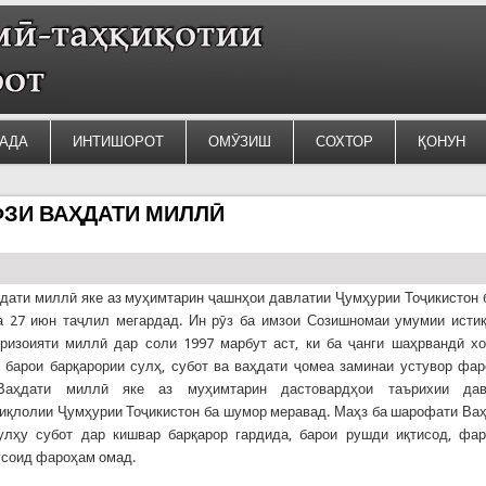
АДА
ИНТИШОРОТ
ОМӮЗИШ
СОХТОР
ҚОНУН
ФЗИ ВАҲДАТИ МИЛЛӢ
дати миллӣ яке аз муҳимтарин ҷашнҳои давлатии Ҷумҳурии Тоҷикистон 
а 27 июн таҷлил мегардад. Ин рӯз ба имзои Созишномаи умумии исти
ризоияти миллӣ дар соли 1997 марбут аст, ки ба ҷанги шаҳрвандӣ х
 барои барқарории сулҳ, субот ва ваҳдати ҷомеа заминаи устувор фа
Ваҳдати миллӣ яке аз муҳимтарин дастовардҳои таърихии дав
иқлолии Ҷумҳурии Тоҷикистон ба шумор меравад. Маҳз ба шарофати Ва
улҳу субот дар кишвар барқарор гардида, барои рушди иқтисод, фар
усоид фароҳам омад.