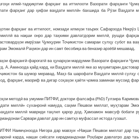
гоҳи илмӣ-тадқиқотии фарҳанг ва иттилооти Вазорати фарҳанги Ҷум
олати фарҳанг дар ҳифзи ваҳдати миллӣ» бахшида ба Рӯзи Ваҳдати 
қотии фарҳанг ва иттилоот, номзади илмҳои таърих Сафарзода Некрӯз
 миллӣ ва нақши онро дар таҳкими давлатдории миллӣ, рушди фарҳа
дастовардҳои имрӯзаи Ҷумҳурии Тоҷикистон самараи сулҳу субот ва ва
ам Эмомалӣ Раҳмон дар ин самт бесобиқа ва беназир арзёбӣ мешавад.
аҳои фарҳангӣ-фароғатӣ ва ҳунарҳои мардумии Вазорати фарҳанги Ҷум
. А. Аминзода қайд кард, ки Ваҳдати миллӣ яке аз муҳимтарин дастова
оҷикистон ба шумор меравад. Маҳз ба шарофати Ваҳдати миллӣ сулҳу 
сод, фарҳанг, маориф ва дигар соҳаҳои ҳаёти ҷомеа заминаи мусоид фа
рҳои методӣ ва умумии ПИТФИ, доктори фалсафа (PhD) Гулзира Каримов
дати миллӣ» суханронӣ намуда, саҳми Пешвои миллат, муҳтарам Эм
ваҳдати миллӣ мавриди таҳлил қарор дод. Ҳамзамон мавсуф бобати 
адмандонаи Сарвари давлат дар ин самтҳо муфассал истода гузашт.
ПИТФИ Наимҷонзода Нигора дар мавзуи «Нақши Пешвои миллат дар та
аронӣ карда, нақши сиёсати хирадмандонаи Роҳбари давлатро дар та