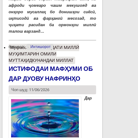
афроди ҷомеаро чашм мекушояд ва
онҳоро мусаллаҳ бо донишҳои сиёсӣ,
иқтисодӣ ва фарҳангӣ месозад, то
ҷиҳати расидан ба ормонҳои миллӣ
талош варзанд...
барчасп:
Интишорот
Муфассалтар
о ВАҲДАТИ МИЛЛӢ
МУҲИМТАРИН ОМИЛИ
МУТТАҲИДКУНАНДАИ МИЛЛАТ
ИСТИФОДАИ МАФҲУМИ ОБ
ДАР ДУОВУ НАФРИНҲО
Чоп шуд: 11/06/2026
Дар