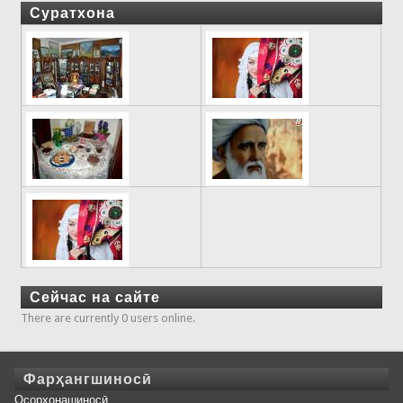
Суратхона
Сейчас на сайте
There are currently 0 users online.
Фарҳангшиносӣ
Осорхонашиносӣ