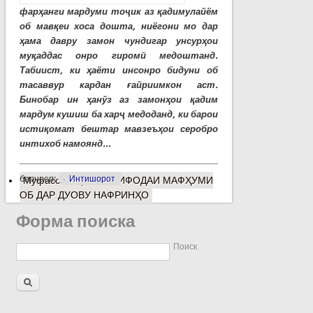
фарҳанги мардуми тоҷик аз қадимулайём
об мавқеи хоса дошта, ниёгони мо дар
ҳама давру замон чундигар унсурҳои
муқаддас онро гиромӣ медоштанд.
Табиист, ки ҳаёти инсонро бидуни об
тасаввур кардан ғайриимкон аст.
Бинобар ин ҳанўз аз замонҳои қадим
мардум кушиш ба харҷ медоданд, ки барои
истиқомат бештар мавзеъҳои серобро
интихоб намоянд...
барчасп:
Интишорот
Муфассалтар
о ИСТИФОДАИ МАФҲУМИ
ОБ ДАР ДУОВУ НАФРИНҲО
Форма поиска
Поиск