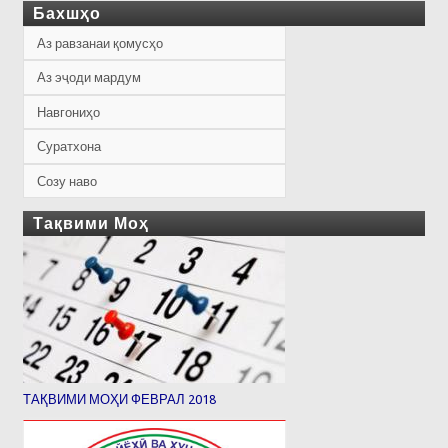
Бахшҳо
Аз равзанаи қомусҳо
Аз эҷоди мардум
Навгониҳо
Суратхона
Созу наво
Тақвими Моҳ
ТАҚВИМИ МОҲИ ФЕВРАЛ 2018