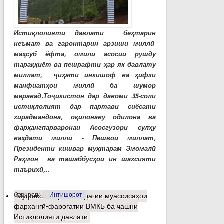
Истиқлолияти давлатӣ беҳтарин
неъмат ва гаронтарин арзиши миллӣ
маҳсуб ёфта, омили асосии рушду
тараққиёт ва пешрафти ҳар як давлату
миллат, ҷиҳати инкишоф ва ҳифзи
манфиатҳои миллӣ ба шумор
меравад.Тоҷикистон дар давоми 35-соли
истиқлолият дар партави сиёсати
хирадмандона, оқилонаву одилона ва
фарҳангпарваронаи Асосгузори сулҳу
ваҳдати миллӣ - Пешвои миллат,
Президенти кишвар муҳтарам Эмомалӣ
Раҳмон ва ташаббусҳои ин шахсияти
таърихӣ,..
барчасп:
Интишорот
Муфассалтар
о Омодагии муассисаҳои
фарҳангӣ-фароғатии ВМКБ ба ҷашни
Истиқлолияти давлатӣ