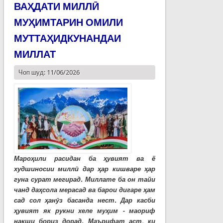
ВАҲДАТИ МИЛЛӢ
МУҲИМТАРИН ОМИЛИ
МУТТАҲИДКУНАНДАИ
МИЛЛАТ
Чоп шуд: 11/06/2026
Мароҳили расидан ба ҳувият ва ё
худшиносии миллӣ дар ҳар кишваре ҳар
гуна сурат мегирад. Миллате ба он тайи
чанд даҳсола мерасад ва барои дигаре ҳам
сад сол ҳанӯз басанда нест. Дар касби
ҳувият як рукни хеле муҳим - маориф
нақши бориз дорад. Маърифат аст, ки