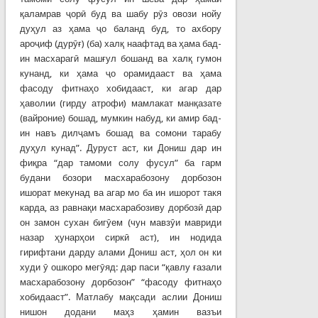
қаламрав ҷорӣ буд ва шабу рӯз овози нойу
дуҳул аз ҳама ҷо баланд буд, то ахбору
ароҷиф (дурӯғ) (ба) халқ наафтад ва ҳама бад-
ин масхарагӣ машғул бошанд ва халқ гумон
кунанд, ки ҳама ҷо орамидааст ва ҳама
фасоду фитнаҳо хобидааст, ки агар дар
ҳаволии (гирду атрофи) мамлакат манқазате
(вайроние) бошад, мумкин набуд, ки амир бад-
ин навъ дилҷамъ бошад ва сомони тарабу
дуҳул кунад”. Дуруст аст, ки Дониш дар ин
фиқра “дар тамоми солу фусул” ба гарм
будани бозори масхарабозону дорбозон
ишорат мекунад ва агар мо ба ин ишорот такя
карда, аз равнақи масхарабозиву дорбозӣ дар
он замон сухан бигӯем (чун мавзӯи мавриди
назар ҳунарҳои сиркӣ аст), ин нодида
гирифтани дарду алами Дониш аст, ҳол он ки
худи ӯ ошкоро мегӯяд: дар паси “қавлу ғазали
масхарабозону дорбозон” “фасоду фитнаҳо
хобидааст”. Матлабу мақсади аслии Дониш
нишон додани маҳз ҳамин вазъи