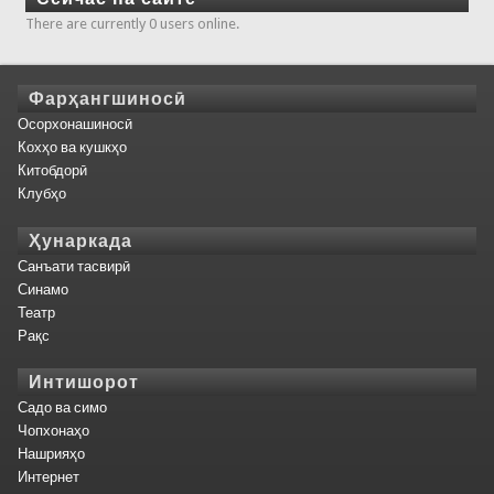
There are currently 0 users online.
Фарҳангшиносӣ
Осорхонашиносӣ
Кохҳо ва кушкҳо
Китобдорӣ
Клубҳо
Ҳунаркада
Санъати тасвирӣ
Синамо
Театр
Рақс
Интишорот
Садо ва симо
Чопхонаҳо
Нашрияҳо
Интернет