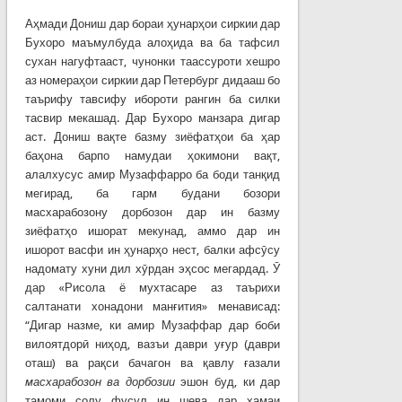
Аҳмади Дониш дар бораи ҳунарҳои сиркии дар
Бухоро маъмулбуда алоҳида ва ба тафсил
сухан нагуфтааст, чунонки таассуроти хешро
аз номераҳои сиркии дар Петербург дидааш бо
таърифу тавсифу ибороти рангин ба силки
тасвир мекашад. Дар Бухоро манзара дигар
аст. Дониш вақте базму зиёфатҳои ба ҳар
баҳона барпо намудаи ҳокимони вақт,
алалхусус амир Музаффарро ба боди танқид
мегирад, ба гарм будани бозори
масхарабозону дорбозон дар ин базму
зиёфатҳо ишорат мекунад, аммо дар ин
ишорот васфи ин ҳунарҳо нест, балки афсӯсу
надомату хуни дил хӯрдан эҳсос мегардад. Ӯ
дар «Рисола ё мухтасаре аз таърихи
салтанати хонадони манғития» менависад:
“Дигар назме, ки амир Музаффар дар боби
вилоятдорӣ ниҳод, вазъи даври уғур (даври
оташ) ва рақси бачагон ва қавлу ғазали
масхарабозон ва дорбозии
эшон буд, ки дар
тамоми солу фусул ин шева дар ҳамаи