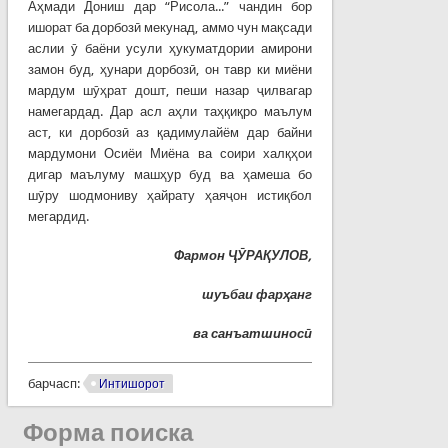
Аҳмади Дониш дар “Рисола...” чандин бор
ишорат ба дорбозӣ мекунад, аммо чун мақсади
аслии ӯ баёни усули ҳукуматдории амирони
замон буд, ҳунари дорбозӣ, он тавр ки миёни
мардум шӯҳрат дошт, пеши назар ҷилвагар
намегардад. Дар асл аҳли таҳқиқро маълум
аст, ки дорбозӣ аз қадимулайём дар байни
мардумони Осиёи Миёна ва соири халқҳои
дигар маълуму машҳур буд ва ҳамеша бо
шӯру шодмониву ҳайрату ҳаяҷон истиқбол
мегардид.
Фармон ҶӮРАҚУЛОВ,
шуъбаи фарҳанг
ва санъатшиносӣ
барчасп:
Интишорот
Форма поиска