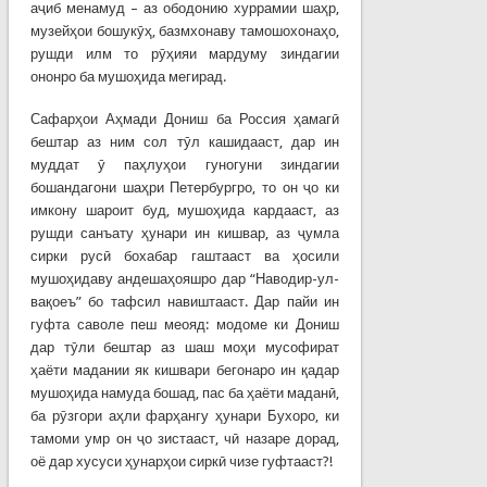
аҷиб менамуд – аз ободонию хуррамии шаҳр,
музейҳои бошукӯҳ, базмхонаву тамошохонаҳо,
рушди илм то рӯҳияи мардуму зиндагии
ононро ба мушоҳида мегирад.
Сафарҳои Аҳмади Дониш ба Россия ҳамагӣ
бештар аз ним сол тӯл кашидааст, дар ин
муддат ӯ паҳлуҳои гуногуни зиндагии
бошандагони шаҳри Петербургро, то он ҷо ки
имкону шароит буд, мушоҳида кардааст, аз
рушди санъату ҳунари ин кишвар, аз ҷумла
сирки русӣ бохабар гаштааст ва ҳосили
мушоҳидаву андешаҳояшро дар “Наводир-ул-
вақоеъ” бо тафсил навиштааст. Дар пайи ин
гуфта саволе пеш меояд: модоме ки Дониш
дар тӯли бештар аз шаш моҳи мусофират
ҳаёти мадании як кишвари бегонаро ин қадар
мушоҳида намуда бошад, пас ба ҳаёти маданӣ,
ба рӯзгори аҳли фарҳангу ҳунари Бухоро, ки
тамоми умр он ҷо зистааст, чӣ назаре дорад,
оё дар хусуси ҳунарҳои сиркӣ чизе гуфтааст?!