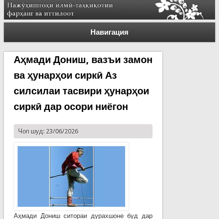
Навигация
Аҳмади Дониш, вазъи замон
ва ҳунарҳои сиркӣ Аз
силсилаи тасвири ҳунарҳои
сиркӣ дар осори ниёгон
Чоп шуд: 23/06/2026
Аҳмади Дониш ситораи дурахшоне буд дар