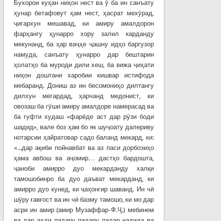
Бухорои куҳан ниҳон нест ва ӯ ба ин санъату
ҳунар бетафовут ҳам нест, ҳасрат мехӯрад,
ҷигархун мешавад, ки амиру амалдорон
фарҳангу ҳунарро хору залил карданду
мекунанд, ба ҳар ваҷҳе ҷашну идҳо баргузор
намуда, санъату ҳунарро дар бештарин
ҳолатҳо ба муроди дили хеш, ба вижа ҷиҳати
ниҳон доштани харобии кишвар истифода
мебаранд. Дониш аз ин бесомониҳо дилтангу
дилхун мегардад, ҳарчанд медонист, ки
овозаш ба гӯши амиру амалдоре намерасад ва
ба гуфти худаш «фарёде аст дар рӯзи боди
шадид», вале боз ҳам бо як шуҷоату далериву
нотарсии ҳайратовар садо баланд мекард, ки:
«...дар ақиби пойнавбат ва аз паси дорбозиҳо
ҳама авбош ва аҷомир… дастҳо бардошта,
ҷаноби амирро дуо мекарданду халқи
тамошобинро ба дуо даъват мекарданд, ки
амирро дуо кунед, ки ҷаҳонгир шаванд. Ин чӣ
шӯру ғавғост ва ин чӣ базму тамошо, ки мо дар
асри ин амир (амир Музаффар-Ф.Ҷ.) мебинем
ва дар аҳди падару падару падар надида ва