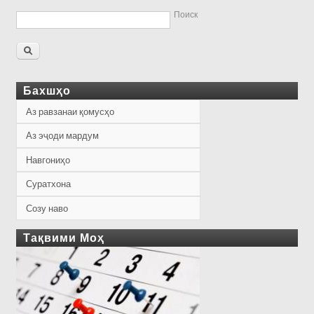
Поиск
Бахшҳо
Аз равзанаи қомусҳо
Аз эҷоди мардум
Навгониҳо
Суратхона
Созу наво
Тақвими Моҳ