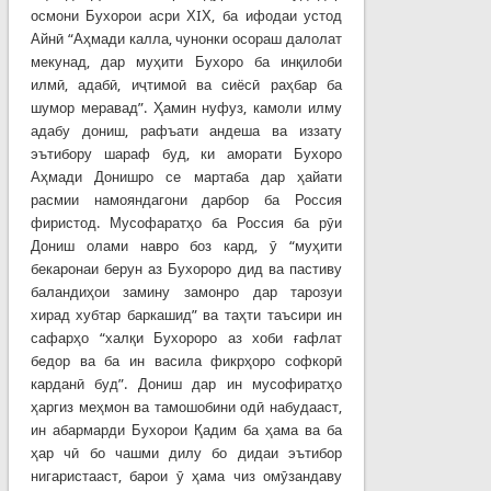
осмони Бухорои асри ХIХ, ба ифодаи устод
Айнӣ “Аҳмади калла, чунонки осораш далолат
мекунад, дар муҳити Бухоро ба инқилоби
илмӣ, адабӣ, иҷтимоӣ ва сиёсӣ раҳбар ба
шумор меравад”. Ҳамин нуфуз, камоли илму
адабу дониш, рафъати андеша ва иззату
эътибору шараф буд, ки аморати Бухоро
Аҳмади Донишро се мартаба дар ҳайати
расмии намояндагони дарбор ба Россия
фиристод. Мусофаратҳо ба Россия ба рӯи
Дониш олами навро боз кард, ӯ “муҳити
бекаронаи берун аз Бухороро дид ва пастиву
баландиҳои замину замонро дар тарозуи
хирад хубтар баркашид” ва таҳти таъсири ин
сафарҳо “халқи Бухороро аз хоби ғафлат
бедор ва ба ин васила фикрҳоро софкорӣ
карданӣ буд”. Дониш дар ин мусофиратҳо
ҳаргиз меҳмон ва тамошобини одӣ набудааст,
ин абармарди Бухорои Қадим ба ҳама ва ба
ҳар чӣ бо чашми дилу бо дидаи эътибор
нигаристааст, барои ӯ ҳама чиз омӯзандаву