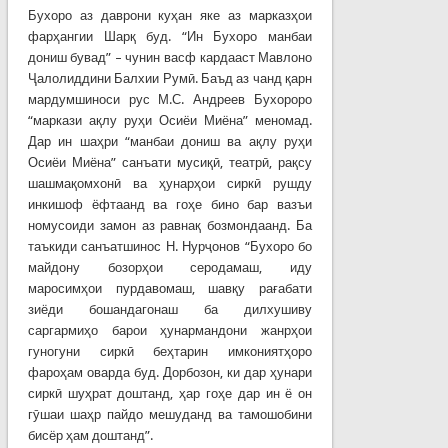
Бухоро аз даврони куҳан яке аз марказҳои
фарҳангии Шарқ буд. “Ин Бухоро манбаи
дониш бувад” – чунин васф кардааст Мавлоно
Ҷалолиддини Балхии Румӣ. Баъд аз чанд қарн
мардумшиноси рус М.С. Андреев Бухороро
“маркази ақлу руҳи Осиёи Миёна” меномад.
Дар ин шаҳри “манбаи дониш ва ақлу руҳи
Осиёи Миёна” санъати мусиқӣ, театрӣ, рақсу
шашмақомхонӣ ва ҳунарҳои сиркӣ рушду
инкишоф ёфтаанд ва гоҳе бино бар вазъи
номусоиди замон аз равнақ бозмондаанд. Ба
таъкиди санъатшинос Н. Нурҷонов “Бухоро бо
майдону бозорҳои серодамаш, иду
маросимҳои пурдавомаш, шавқу рағабати
зиёди бошандагонаш ба дилхушиву
саргармиҳо барои ҳунармандони жанрҳои
гуногуни сиркӣ беҳтарин имкониятҳоро
фароҳам оварда буд. Дорбозон, ки дар ҳунари
сиркӣ шуҳрат доштанд, ҳар гоҳе дар ин ё он
гӯшаи шаҳр пайдо мешуданд ва тамошобини
бисёр ҳам доштанд”.