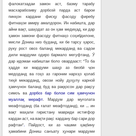
фалокатзадаи замон аст, базму тарабу
масхарабозиву дорбозӣ парда аст барои
пинҳон кардани фисқу фасоду фиребу
фитнаҳои амиру амалдорон. Ин набишта, дар
айни вақт, шаҳодат аз он ҳам медиҳад, ки дар
ҳамон замони фасоду фитнаҳо соҳибдилоне,
мисли Дониш низ буданд, ки бе тарсу ҳарос,
руку рост овоз баланд мекарданд ва садои
дили мардуми одиро бармало мегуфтанд. Ӯ
дар идомаи набиштаи боло овардааст: “То ба
ҳадде ки мардуми шаҳр аз беобӣ ҷон
медоданд ва гоҳо аз гаронии нархҳо қолаб
тиҳӣ мекарданд, овози нойу дуҳулу карной
ҳамчунон баланд буд ва раққосон дар рақсу
симоъ ва
дорбоз бар болои сим ҳамчунон
муаллақ мерафт
. Мардум дар муғолата
меафтоданд (ба ғалат меафтоданд), ки ... ин
вақт маҳали гиристану мавриди истиғфор
кардан аст, на вақти рақс кардану бар сари дор
рафтан”
.
Пайдост, ки аз чашми ҳақбину
ҳамабини Дониш санъату ҳунари мардуми