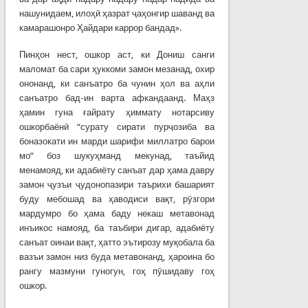
нашунидаем, илоҳӣ ҳазрат ҷаҳонгир шаванд ва
камарашонро Ҳайдари каррор бандад».
Пинҳон нест, ошкор аст, ки Дониш санги
маломат ба сари ҳуккоми замон мезанад, охир
ононанд, ки санъатро ба чунин ҳол ва аҳли
санъатро бад-ин варта афкандаанд. Маҳз
ҳамин гуна ғайрату ҳиммату нотарсиву
ошкорбаёнӣ “сурату сирати пурҷозиба ва
боназокати ин марди шарифи миллатро барои
мо” боз шукуҳманд мекунад, таъйид
менамояд, ки адабиёту санъат дар ҳама давру
замон ҷузъи ҷудонопазири таърихи башарият
буду мебошад ва ҳаводиси вақт, рӯзгори
мардумро бо ҳама баду некаш метавонад
инъикос намояд, ба таъбири дигар, адабиёту
санъат оинаи вақт, ҳатто эътирозу муқобала ба
вазъи замон низ буда метавонанд, ҳароина бо
рангу мазмуни гуногун, гоҳ пӯшидаву гоҳ
ошкор.