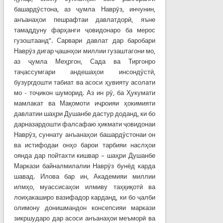
башардӯстона, аз ҷумла Наврӯз, инчунин,
анъанаҳои пешрафтаи давлатдорӣ, яъне
тамаддуну фарҳанги ҷовидонаро ба мерос
гузоштаанд”. Сарвари давлат дар баробари
Наврӯз дигар ҷашнҳои миллии гузаштагони мо,
аз ҷумла Меҳргон, Сада ва Тиргонро
таҷассумгари андешаҳои инсондӯстӣ,
бузургдошти табиат ва асоси ҳувияту асолати
мо - тоҷикон шуморид. Аз ин рӯ, ба Ҳукумати
мамлакат ва Мақомоти иҷроияи ҳокимияти
давлатии шаҳри Душанбе дастур доданд, ки бо
дарназардошти фалсафаю ҳикмати ҷовидонаи
Наврӯз, суннату анъанаҳои башардӯстонаи он
ва истифодаи онҳо барои тарбияи наслҳои
оянда дар пойтахти кишвар – шаҳри Душанбе
Маркази байналмилалии Наврӯз бунёд карда
шавад. Илова бар ин, Академияи миллии
илмҳо, муассисаҳои илмиву таҳқиқотӣ ва
лоиҳакаширо вазифадор карданд, ки бо ҷалби
олимону донишмандон консепсияи маркази
зикршударо дар асоси анъанаҳои меъморӣ ва