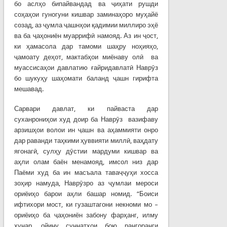
бо аслҳо бипайвандад ва ҷиҳати рушди
соҳаҳои гуногуни кишвар заминаҳоро муҳайё
созад, аз ҷумла ҷашнҳои қадимии миллиро эҳё
ва ба ҷаҳониён муаррифӣ намояд. Аз ин ҷост,
ки ҳамасола дар тамоми шаҳру ноҳияҳо,
ҷамоату деҳот, мактабҳои миёнаву олӣ ва
муассисаҳои давлатию ғайридавлатӣ Наврӯз
бо шукуҳу шаҳомати баланд ҷашн гирифта
мешавад.
Сарвари давлат, ки пайваста дар
суханрониҳои худ доир ба Наврӯз вазифаву
арзишҳои волои ин ҷашн ва аҳаммияти онро
дар раванди таҳкими ҳуввияти миллӣ, ваҳдату
ягонагӣ, сулҳу дӯстии мардуми кишвар ва
аҳли олам баён менамояд, имсол низ дар
Паёми худ ба ин масъала таваҷҷуҳи хосса
зоҳир намуда, Наврӯзро аз ҷумлаи мероси
ориёиҳо барои аҳли башар номид. “Боиси
ифтихори мост, ки гузаштагони некноми мо –
ориёиҳо ба ҷаҳониён забону фарҳанг, илму
ҳунар, ойину суннатҳои бою рангоранги