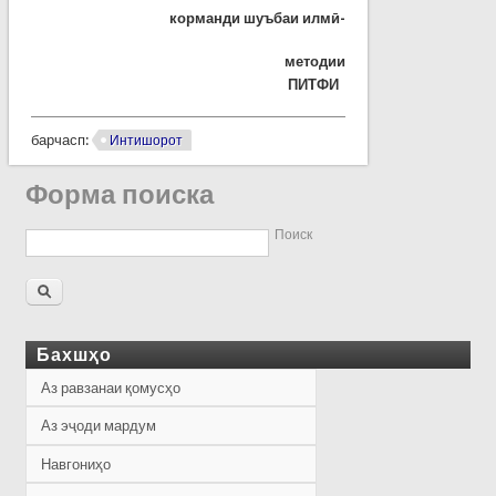
корманди шуъбаи илмӣ-
методии
ПИТФИ
барчасп:
Интишорот
Форма поиска
Поиск
Бахшҳо
Аз равзанаи қомусҳо
Аз эҷоди мардум
Навгониҳо