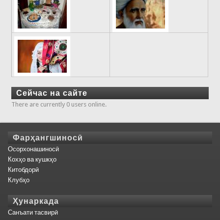
Сейчас на сайте
There are currently 0 users online.
Фарҳангшиносӣ
Осорхонашиносӣ
Кохҳо ва кушкҳо
Китобдорӣ
Клубҳо
Ҳунаркада
Санъати тасвирӣ