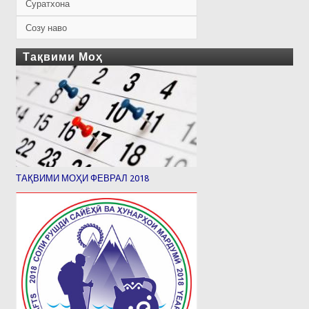
Суратхона
Созу наво
Тақвими Моҳ
ТАҚВИМИ МОҲИ ФЕВРАЛ 2018