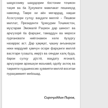
шаҳрсозиву шаҳрдории бостонии тоҷикон
таҳия ва ба Ҳукумати мамлакат пешниҳод
намоянд. Тавре ки аён мегардад, нақши
Асосгузори сулҳу ваҳдати миллӣ – Пешвои
миллат, Президенти Ҷумҳурии Тоҷикистон,
муҳтарам Эмомалӣ Раҳмон дар шинохт ва
арҷгузорӣ ба фарҳанг, тамаддун ва мероси
пурғановати ниёгонамон хеле бузургу
назаррас аст. Дар ҳақиқат, ҷашну анъанаҳои
неки мардумӣ ҳамчун осори фарҳанги миллӣ
васлгари гузашта, имрӯз ва ояндаи халқ буда,
барои сулҳу дӯстӣ, ваҳдату ягонагӣ,
арҷгузории арзишҳои маънавӣ, одобу ахлоқ ва
тақвияти худшиносию ҳуввияти миллӣ воситаи
пураҳаммият мебошад.
Сироҷиддин Пиров
,