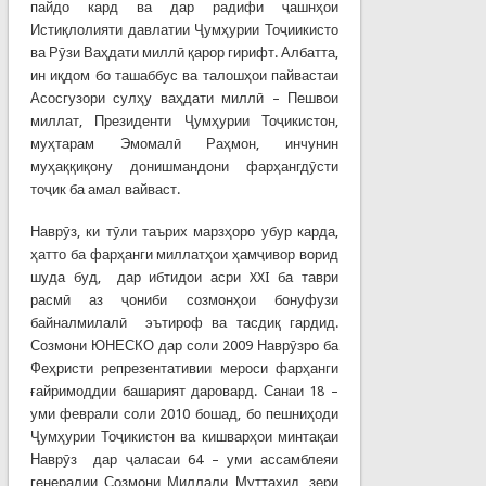
пайдо кард ва дар радифи ҷашнҳои
Истиқлолияти давлатии Ҷумҳурии Тоҷиикисто
ва Рӯзи Ваҳдати миллӣ қарор гирифт. Албатта,
ин иқдом бо ташаббус ва талошҳои пайвастаи
Асосгузори сулҳу ваҳдати миллӣ – Пешвои
миллат, Президенти Ҷумҳурии Тоҷикистон,
муҳтарам Эмомалӣ Раҳмон, инчунин
муҳаққиқону донишмандони фарҳангдӯсти
тоҷик ба амал вайваст.
Наврӯз, ки тӯли таърих марзҳоро убур карда,
ҳатто ба фарҳанги миллатҳои ҳамҷивор ворид
шуда буд, дар ибтидои асри XXI ба таври
расмӣ аз ҷониби созмонҳои бонуфузи
байналмилалӣ эътироф ва тасдиқ гардид.
Созмони ЮНЕСКО дар соли 2009 Наврӯзро ба
Феҳристи репрезентативии мероси фарҳанги
ғайримоддии башарият даровард. Санаи 18 –
уми феврали соли 2010 бошад, бо пешниҳоди
Ҷумҳурии Тоҷикистон ва кишварҳои минтақаи
Наврӯз дар ҷаласаи 64 – уми ассамблеяи
генералии Созмони Миллали Муттаҳид, зери