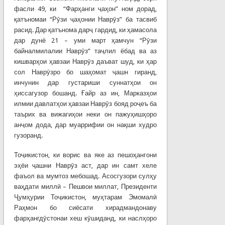
фасли 49, ки “Фарҳанги ҷаҳон” ном дорад,
қатъномаи “Рӯзи ҷаҳонии Наврӯз” ба тасвиб
расид. Дар қатънома дарҷ гардид, ки ҳамасола
дар дунё 21 – уми март ҳамчун “Рӯзи
байналмилалии Наврӯз” таҷлил ёбад ва аз
кишварҳои ҳавзаи Наврӯз даъват шуд, ки ҳар
сол Наврӯзро бо шаҳомат ҷашн гиранд,
инчунин дар густариши суннатҳои он
ҳиссагузор бошанд. Ғайр аз ин, Марказҳои
илмии давлатҳои ҳавзаи Наврӯз бояд роҷеъ ба
таърих ва вижагиҳои неки он пажуҳишҳоро
анҷом дода, дар муаррифии он нақши худро
гузоранд.
Тоҷикистон, ки ворис ва яке аз пешоҳангони
эҳёи ҷашни Наврӯз аст, дар ин самт хеле
фаъол ва мумтоз мебошад. Асосгузори сулҳу
ваҳдати миллӣ – Пешвои миллат, Президенти
Ҷумҳурии Тоҷикистон, муҳтарам Эмомалӣ
Раҳмон бо сиёсати хирадмандонаву
фарҳангдӯстонаи хеш кӯшиданд, ки наслҳоро