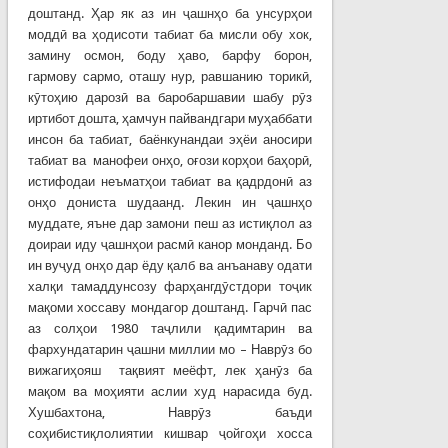
доштанд. Ҳар як аз ин ҷашнҳо ба унсурҳои
моддӣ ва ҳодисоти табиат ба мисли обу хок,
замину осмон, боду ҳаво, барфу борон,
гармову сармо, оташу нур, равшанию торикӣ,
кӯтоҳию дарозӣ ва баробаршавии шабу рӯз
иртибот дошта, ҳамчун пайвандгари муҳаббати
инсон ба табиат, баёнкунандаи эҳёи аносири
табиат ва манофеи онҳо, оғози корҳои баҳорӣ,
истифодаи неъматҳои табиат ва қадрдонӣ аз
онҳо дониста шудаанд. Лекин ин ҷашнҳо
муддате, яъне дар замони пеш аз истиқлол аз
доираи иду ҷашнҳои расмӣ канор монданд. Бо
ин вуҷуд онҳо дар ёду қалб ва анъанаву одати
халқи тамаддунсозу фарҳангдӯстдори тоҷик
мақоми хоссаву мондагор доштанд. Гарчӣ пас
аз солҳои 1980 таҷлили қадимтарин ва
фархундатарин ҷашни миллии мо – Наврӯз бо
вижагиҳояш тақвият меёфт, лек ҳанӯз ба
мақом ва моҳияти аслии худ нарасида буд.
Хушбахтона, Наврӯз баъди
соҳибистиқлолиятии кишвар ҷойгоҳи хосса