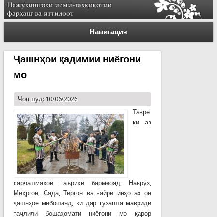
Навигация
Ҷашнҳои қадимии ниёгони
мо
Чоп шуд: 10/06/2026
Тавре
ки аз
сарчашмаҳои таърихӣ бармеояд, Наврӯз,
Меҳргон, Сада, Тиргон ва ғайри инҳо аз он
ҷашнҳое мебошанд, ки дар гузашта мавриди
таҷлили бошаҳомати ниёгони мо қарор