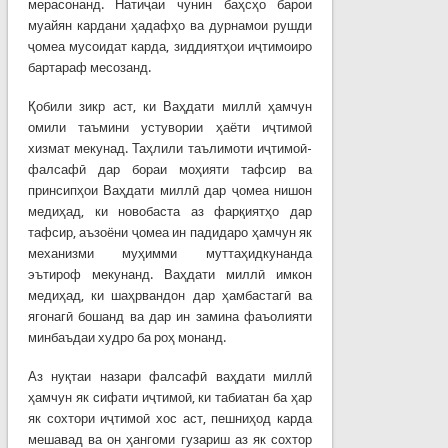
мерасонанд. Натиҷаи чунин баҳсҳо барои
муайян кардани ҳадафҳо ва дурнамои рушди
ҷомеа мусоидат карда, зиддиятҳои иҷтимоиро
бартараф месозанд.
Қобили зикр аст, ки Ваҳдати миллӣ ҳамчун
омили таъмини устувории ҳаёти иҷтимоӣ
хизмат мекунад. Таҳлили таълимоти иҷтимоӣ-
фалсафӣ дар бораи моҳияти тафсир ва
принсипҳои Ваҳдати миллӣ дар ҷомеа нишон
медиҳад, ки новобаста аз фарқиятҳо дар
тафсир, аъзоёни ҷомеа ин падидаро ҳамчун як
механизми муҳимми муттаҳидкунанда
эътироф мекунанд. Ваҳдати миллӣ имкон
медиҳад, ки шаҳрвандон дар ҳамбастагӣ ва
ягонагӣ бошанд ва дар ин замина фаъолияти
минбаъдаи худро ба роҳ монанд.
Аз нуқтаи назари фалсафӣ ваҳдати миллӣ
ҳамчун як сифати иҷтимоӣ, ки табиатан ба ҳар
як сохтори иҷтимоӣ хос аст, пешниҳод карда
мешавад ва он ҳангоми гузариш аз як сохтор