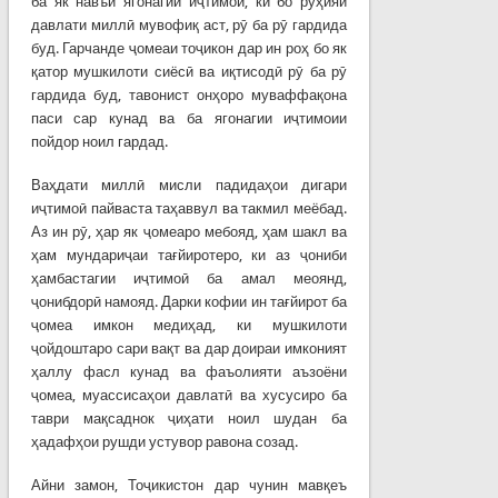
ба як навъи ягонагии иҷтимоӣ, ки бо рӯҳияи
давлати миллӣ мувофиқ аст, рӯ ба рӯ гардида
буд. Гарчанде ҷомеаи тоҷикон дар ин роҳ бо як
қатор мушкилоти сиёсӣ ва иқтисодӣ рӯ ба рӯ
гардида буд, тавонист онҳоро муваффақона
паси сар кунад ва ба ягонагии иҷтимоии
пойдор ноил гардад.
Ваҳдати миллӣ мисли падидаҳои дигари
иҷтимоӣ пайваста таҳаввул ва такмил меёбад.
Аз ин рӯ, ҳар як ҷомеаро мебояд, ҳам шакл ва
ҳам мундариҷаи тағйиротеро, ки аз ҷониби
ҳамбастагии иҷтимоӣ ба амал меоянд,
ҷонибдорӣ намояд. Дарки кофии ин тағйирот ба
ҷомеа имкон медиҳад, ки мушкилоти
ҷойдоштаро сари вақт ва дар доираи имконият
ҳаллу фасл кунад ва фаъолияти аъзоёни
ҷомеа, муассисаҳои давлатӣ ва хусусиро ба
таври мақсаднок ҷиҳати ноил шудан ба
ҳадафҳои рушди устувор равона созад.
Айни замон, Тоҷикистон дар чунин мавқеъ