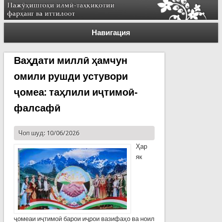
Навигация
Ваҳдати миллӣ ҳамчун
омили рушди устувори
ҷомеа: таҳлили иҷтимоӣ-
фалсафӣ
Чоп шуд: 10/06/2026
Ҳар
як
ҷомеаи иҷтимоӣ барои иҷрои вазифаҳо ва ноил