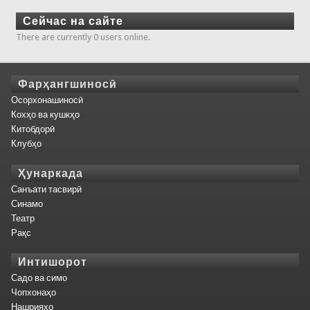
Сейчас на сайте
There are currently 0 users online.
Фарҳангшиносӣ
Осорхонашиносӣ
Кохҳо ва кушкҳо
Китобдорӣ
Клубҳо
Ҳунаркада
Санъати тасвирӣ
Синамо
Театр
Рақс
Интишорот
Садо ва симо
Чопхонаҳо
Нашрияҳо