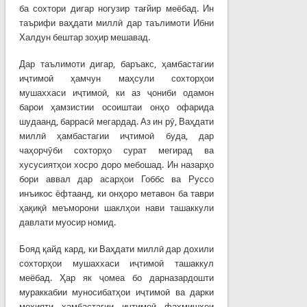
ба сохтори дигар ногузир тағйир меёбад. Ин
таърифи ваҳдати миллӣ дар таълимоти Ибни
Халдун бештар зоҳир мешавад.
Дар таълимоти дигар, баръакс, ҳамбастагии
иҷтимоӣ ҳамчун маҳсули сохторҳои
мушаххаси иҷтимоӣ, ки аз ҷониби одамон
барои ҳамзистии осоиштаи онҳо офарида
шудаанд, баррасӣ мегардад. Аз ин рӯ, Ваҳдати
миллӣ ҳамбастагии иҷтимоӣ буда, дар
чаҳорчӯби сохторҳо сурат мегирад ва
хусусиятҳои хосро доро мебошад. Ин назарҳо
бори аввал дар асарҳои Гоббс ва Руссо
инъикос ёфтаанд, ки онҳоро метавон ба таври
ҳақиқӣ меъморони шаклҳои нави ташаккули
давлати муосир номид.
Бояд қайд кард, ки Ваҳдати миллӣ дар дохили
сохторҳои мушаххаси иҷтимоӣ ташаккул
меёбад. Ҳар як ҷомеа бо дарназардошти
мураккабии муносибатҳои иҷтимоӣ ва дарки
моҳияти ҳамбастагии иҷтимоӣ фаҳмишҳои