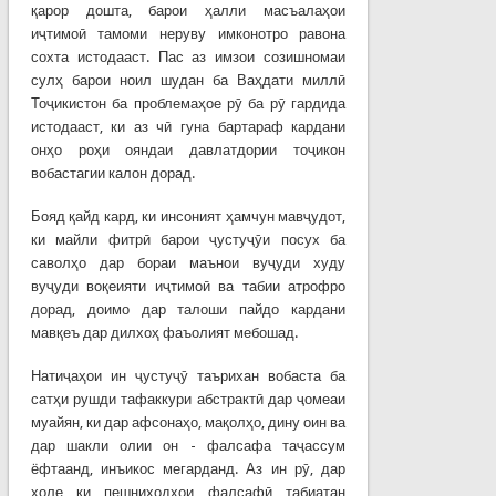
қарор дошта, барои ҳалли масъалаҳои
иҷтимоӣ тамоми неруву имконотро равона
сохта истодааст. Пас аз имзои созишномаи
сулҳ барои ноил шудан ба Ваҳдати миллӣ
Тоҷикистон ба проблемаҳое рӯ ба рӯ гардида
истодааст, ки аз чӣ гуна бартараф кардани
онҳо роҳи ояндаи давлатдории тоҷикон
вобастагии калон дорад.
Бояд қайд кард, ки инсоният ҳамчун мавҷудот,
ки майли фитрӣ барои ҷустуҷӯи посух ба
саволҳо дар бораи маънои вуҷуди худу
вуҷуди воқеияти иҷтимоӣ ва табии атрофро
дорад, доимо дар талоши пайдо кардани
мавқеъ дар дилхоҳ фаъолият мебошад.
Натиҷаҳои ин ҷустуҷӯ таърихан вобаста ба
сатҳи рушди тафаккури абстрактӣ дар ҷомеаи
муайян, ки дар афсонаҳо, мақолҳо, дину оин ва
дар шакли олии он - фалсафа таҷассум
ёфтаанд, инъикос мегарданд. Аз ин рӯ, дар
ҳоле ки пешниҳодҳои фалсафӣ табиатан