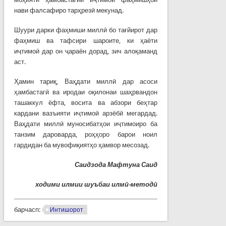
нави фалсафиро тарҳрезӣ мекунад.
Шуури дарки фаҳмиши миллӣ бо тағйирот дар
фаҳмиш ва тафсири шароите, ки ҳаёти
иҷтимоӣ дар он ҷараён дорад, зич алоқаманд
аст.
Ҳамин тариқ, Ваҳдати миллӣ дар асоси
ҳамбастагӣ ва иродаи оқилонаи шаҳрвандон
ташаккул ёфта, восита ва абзори беҳтар
кардани вазъияти иҷтимоӣ арзёбӣ мегардад.
Ваҳдати миллӣ муносибатҳои иҷтимоиро ба
танзим дароварда, роҳҳоро барои ноил
гардидан ба мувофиқиятҳо ҳамвор месозад.
Саидзода Мафтуна Саид
ходими илмии шуъбаи илмӣ-методӣ
барчасп:
Интишорот