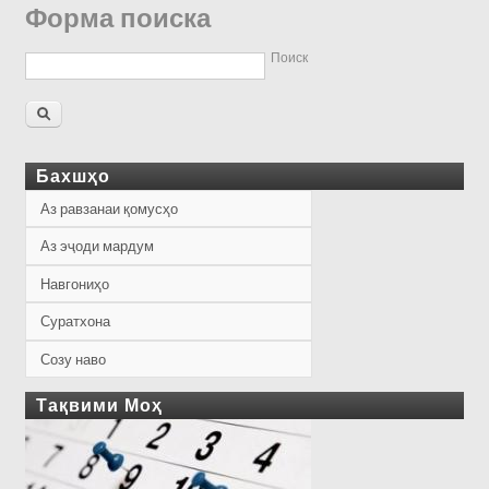
Форма поиска
Поиск
Бахшҳо
Аз равзанаи қомусҳо
Аз эҷоди мардум
Навгониҳо
Суратхона
Созу наво
Тақвими Моҳ