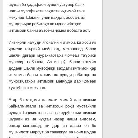
шудан ба ҳадафҳои рушди устувор ба як
навъи мувофиқати ваҳдати иҷтимоӣ такя
мекунад. Шакли чунин ваҳдат, асосан, аз
мундариҷаи робитаҳо ва муносибатҳои
иҷтимоии байни аъзоёни ҷомеа вобаста аст.
Интиқоли намуди ягонагии иҷтимоӣ, ки хоси як
ҷомеаи таърихӣ мебошад, метавонад барои
шакли дигари мураккабтари ҷомеаи таърихӣ
муассир набошад. Аз ин рӯ, барои такмил
додани шакли мувофиқи ваҳдати иҷтимоӣ ҳар
як ҷомеа барои такмил ва рушди робитаҳо ва
муносибатҳои иҷтимоии мавҷуда дар ҷомеаи
худ кӯшиш мекунад.
Агар ба мақоми давлати миллӣ дар низоми
байналмилалӣ ва интихоби роҳи мустақили
рушди Тоҷикистон пас аз фурӯпошии низоми
шӯравӣ аз ин нуқтаи назар чашм андозем,
ошкор мегардад, ки дар ин давра он бо
мушкилоти марбут ба ташаккул ва ноил шудан