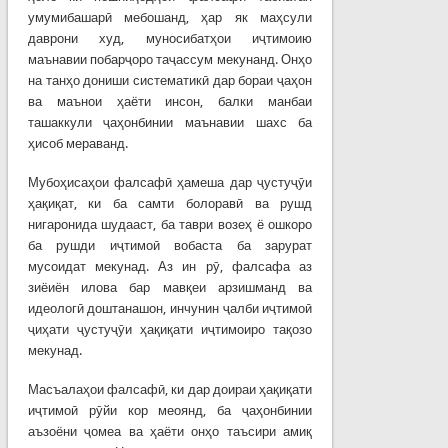
умумибашарӣ мебошанд, ҳар як маҳсули
даврони худ, муносибатҳои иҷтимоию
маънавии побарҷоро таҷассум мекунанд. Онҳо
на танҳо дониши систематикӣ дар бораи ҷаҳон
ва маънои ҳаёти инсон, балки манбаи
ташаккули ҷаҳонбинии маънавии шахс ба
ҳисоб мераванд.
Мубоҳисаҳои фалсафӣ ҳамеша дар ҷустуҷӯи
ҳақиқат, ки ба самти болоравӣ ва рушд
нигаронида шудааст, ба таври возеҳ ё ошкоро
ба рушди иҷтимоӣ вобаста ба зарурат
мусоидат мекунад. Аз ин рӯ, фалсафа аз
зиёиён илова бар мавқеи арзишманд ва
идеологӣ доштанашон, инчунин ҷалби иҷтимоӣ
ҷиҳати ҷустуҷӯи ҳақиқати иҷтимоиро тақозо
мекунад.
Масъалаҳои фалсафӣ, ки дар доираи ҳақиқати
иҷтимоӣ рӯйи кор меоянд, ба ҷаҳонбинии
аъзоёни ҷомеа ва ҳаёти онҳо таъсири амиқ