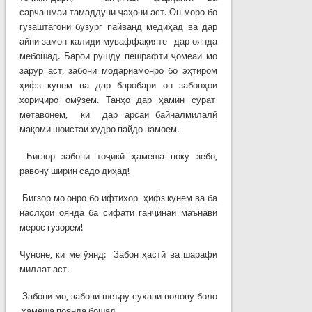
сарчашмаи тамаддуни ҷаҳони аст. Он моро бо
гузаштагони бузург пайванд медиҳад ва дар
айни замон калиди муваффақияте дар оянда
мебошад. Барои рушду пешрафти ҷомеаи мо
зарур аст, забони модариамонро бо эҳтиром
ҳифз кунем ва дар баробари он забонҳои
хориҷиро омӯзем. Танҳо дар ҳамин сурат
метавонем, ки дар арсаи байналмилалӣ
мақоми шоистаи худро пайдо намоем.
Бигзор забони тоҷикӣ ҳамеша поку зебо,
равону ширин садо диҳад!
Бигзор мо онро бо ифтихор ҳифз кунем ва ба
наслҳои оянда ба сифати ганҷинаи маънавӣ
мерос гузорем!
Чуноне, ки мегӯянд: Забон ҳастӣ ва шарафи
миллат аст.
Забони мо, забони шеъру сухани волову боло
ҳамеша поянда бошад.