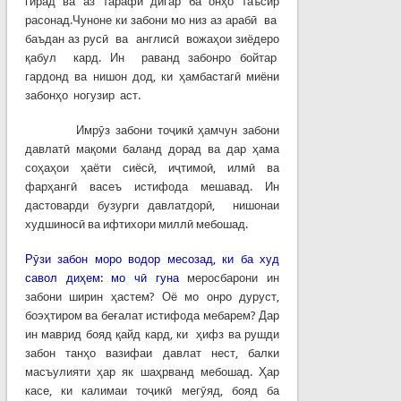
гирад ва аз тарафи дигар ба онҳо таъсир
расонад.Чуноне ки забони мо низ аз арабӣ ва
баъдан аз русӣ ва англисӣ вожаҳои зиёдеро
қабул кард. Ин раванд забонро бойтар
гардонд ва нишон дод, ки ҳамбастагӣ миёни
забонҳо ногузир аст.
Имрӯз забони тоҷикӣ ҳамчун забони
давлатӣ мақоми баланд дорад ва дар ҳама
соҳаҳои ҳаёти сиёсӣ, иҷтимоӣ, илмӣ ва
фарҳангӣ васеъ истифода мешавад. Ин
дастоварди бузурги давлатдорӣ, нишонаи
худшиносӣ ва ифтихори миллӣ мебошад.
Рӯзи забон моро водор месозад, ки ба худ
савол диҳем: мо чӣ гуна
меросбарони ин
забони ширин ҳастем? Оё мо онро дуруст,
боэҳтиром ва беғалат истифода мебарем? Дар
ин маврид бояд қайд кард, ки ҳифз ва рушди
забон танҳо вазифаи давлат нест, балки
масъулияти ҳар як шаҳрванд мебошад. Ҳар
касе, ки калимаи тоҷикӣ мегӯяд, бояд ба