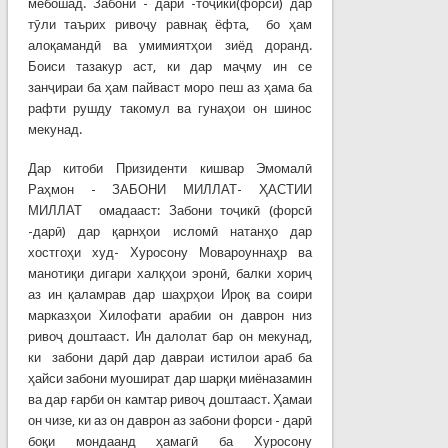
мебошад. Забони - дарӣ -тоҷики(форсӣ) дар
тӯли таърих ривоҷу равнақ ёфта, бо ҳам
алоқамандӣ ва умимиятҳои зиёд доранд.
Боиси тазакур аст, ки дар маҷму ин се
занҷираи ба ҳам пайваст моро пеш аз ҳама ба
рафти рушду такомул ва гунаҳои он шинос
мекунад.
Дар китоби Призиденти кишвар Эмомалӣ
Раҳмон - ЗАБОНИ МИЛЛАТ- ҲАСТИИ
МИЛЛАТ омадааст: Забони тоҷикӣ (форсӣ
-дарӣ) дар қарнҳои исломӣ натанҳо дар
хостгоҳи худ- Хуросону Мовароуннаҳр ва
манотиқи дигари халқҳои эронӣ, балки хориҷ
аз ин қаламрав дар шаҳрҳои Ироқ ва соири
марказҳои Хилофати арабии он даврон низ
ривоҷ доштааст. Ин далолат бар он мекунад,
ки забони дарӣ дар давраи истилои араб ба
ҳайси забони муошират дар шарқи миёназамин
ва дар ғарби он камтар ривоҷ доштааст. Ҳамаи
он чизе, ки аз он даврон аз забони форси - дарӣ
боқи мондаанд ҳамагӣ ба Хуросону