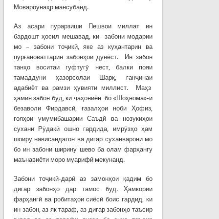
Мовароунаҳр мансубанд.
Аз асари пурарзиши Пешвои миллат ин
бардошт ҳосил мешавад, ки забони модарии
мо – забони тоҷикӣ, яке аз куҳантарин ва
пурғановаттарин забонҳои дунёст. Ин забон
танҳо воситаи гуфтугӯ нест, балки пояи
тамаддуни ҳазорсолаи Шарқ, ганҷинаи
адабиёт ва рамзи ҳувияти миллист. Маҳз
ҳамин забон буд, ки ҷаҳониён бо «Шоҳнома»-и
безаволи Фирдавсӣ, ғазалҳои ноби Ҳофиз,
ғояҳои умумибашарии Саъдӣ ва нозукиҳои
сухани Рӯдакӣ ошно гардида, имрӯзҳо ҳам
шоиру нависандагон ва дигар суханварони мо
бо ин забони ширину шево ба олам фарҳангу
маънавиёти моро муарифӣ мекунанд.
Забони тоҷикӣ-дарӣ аз замонҳои қадим бо
дигар забонҳо дар тамос буд. Ҳамкории
фарҳангӣ ва робитаҳои сиёсӣ боис гардид, ки
ин забон, аз як тараф, аз дигар забонҳо таъсир