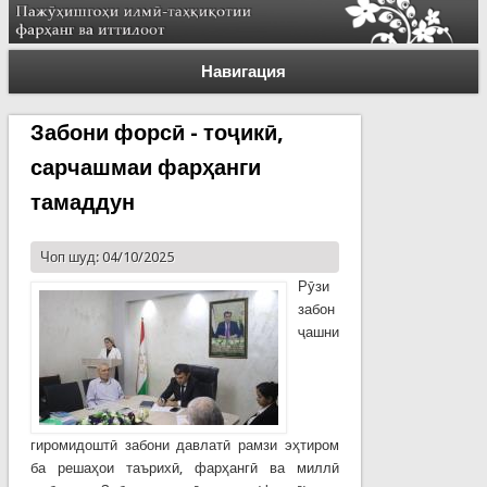
Навигация
Забони форсӣ - тоҷикӣ,
сарчашмаи фарҳанги
тамаддун
Чоп шуд: 04/10/2025
Рӯзи
забон
ҷашни
гиромидоштӣ забони давлатӣ рамзи эҳтиром
ба решаҳои таърихӣ, фарҳангӣ ва миллӣ