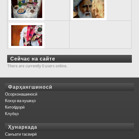
Сейчас на сайте
There are currently 0 users online.
Фарҳангшиносӣ
Осорхонашиносӣ
Кохҳо ва кушкҳо
Китобдорӣ
Клубҳо
Ҳунаркада
Санъати тасвирӣ