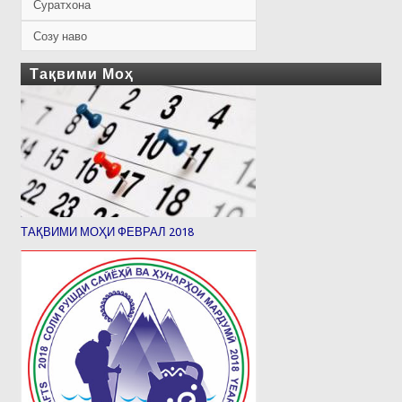
Суратхона
Созу наво
Тақвими Моҳ
ТАҚВИМИ МОҲИ ФЕВРАЛ 2018