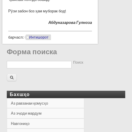
Рӯзи забон боз ҳам муборак бод!
Абдуназарова Гулноза
барчасп:
Интишорот
Форма поиска
Поиск
Бахшҳо
Аз равзанаи қомусҳо
Аз эҷоди мардум
Навгониҳо