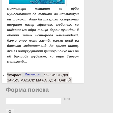
миллатеро метавон аз рӯйи
муносибаташ ба табиат ва неъматҳои
он шинохт. Агар ба таърихи ҳазорсолаи
тоҷикон назар афканем, мебинем, ки
ниёгони мо обро танҳо барои нӯшидан ё
обёрии замин истифода намекарданд,
балки онро мояи ҳастӣ, рамзи покӣ ва
баракат медонистанд. Аз ҳамин нигоҳ,
яке аз бошукӯҳтарин ҷашнҳои онҳо низ ба
об бахшида шудааст, ки онро Тиргон
меноманд...
барчасп:
Интишорот
Муфассалтар
о ИНЪИКОСИ ОБ ДАР
ЗАРБУЛМАСАЛУ МАҚОЛҲОИ ТОҶИКӢ
Форма поиска
Поиск