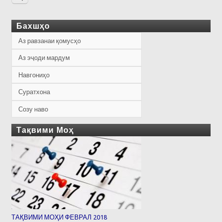
Бахшҳо
Аз равзанаи қомусҳо
Аз эҷоди мардум
Навгониҳо
Суратхона
Созу наво
Тақвими Моҳ
ТАҚВИМИ МОҲИ ФЕВРАЛ 2018