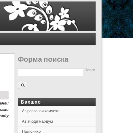
Форма поиска
Поиск
Бахшҳо
анги
зами
Аз равзанаи қомусҳо
ушду
Аз эҷоди мардум
Навгониҳо