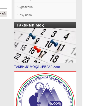
Суратхона
ИКӢ
Созу наво
Тақвими Моҳ
ТАҚВИМИ МОҲИ ФЕВРАЛ 2018