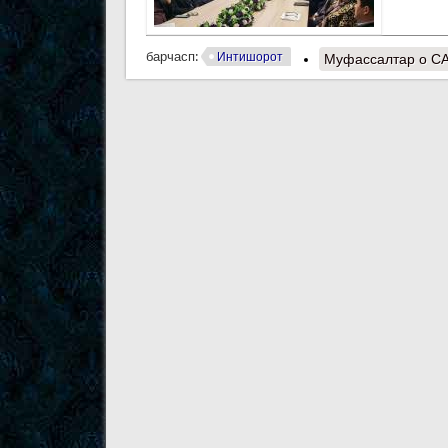
барчасп:
Интишорот
Муфассалтар
о С