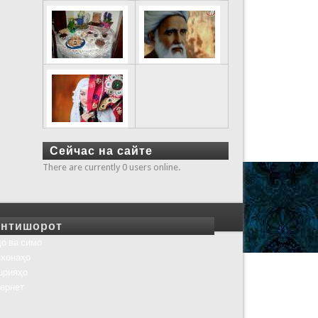
Сейчас на сайте
There are currently 0 users online.
нтишорот
о ва симо
хонаҳо
шрияҳо
ернет