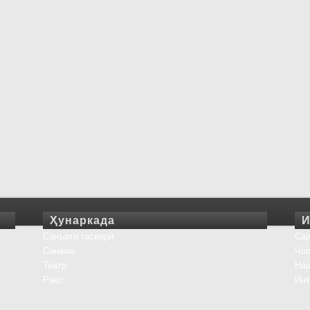
Ҳунаркада
И
Санъати тасвирӣ
Сад
Синамо
Чоп
Театр
На
Рақс
Инт