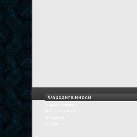
Фарҳангшиносӣ
Осорхонашиносӣ
Кохҳо ва кушкҳо
Китобдорӣ
Клубҳо