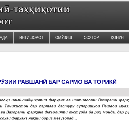
АДА
ИНТИШОРОТ
ОМӮЗИШ
СОХТОР
ҚОНУН
ИРӮЗИИ РАВШАНӢ БАР САРМО ВА ТОРИКӢ
шгоҳи илмӣ-тадқиқотии фарҳанг ва иттилооти Вазорати фарҳ
ии Тоҷикистон дар партави дастуру супоришҳои Пешвои муаз
ва Вазорати фарҳанг фаъолияти густурда ба роҳ монда, дар р
 соҳаи фарҳанг нақши бориз мегузорад...