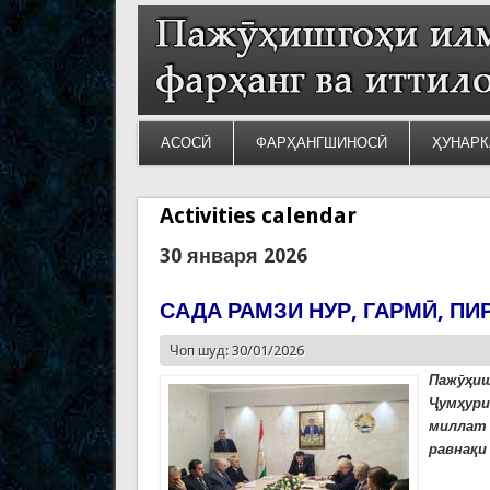
АСОСӢ
ФАРҲАНГШИНОСӢ
ҲУНАРК
Activities calendar
30 января 2026
САДА РАМЗИ НУР, ГАРМӢ, П
Чоп шуд: 30/01/2026
Пажӯҳи
Ҷумҳур
миллат 
равнақи