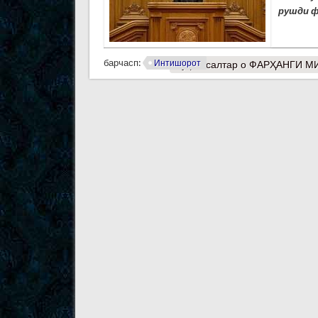
рушди ф
барчасп:
Интишорот
Муфассалтар
о ФАРҲАНГИ М