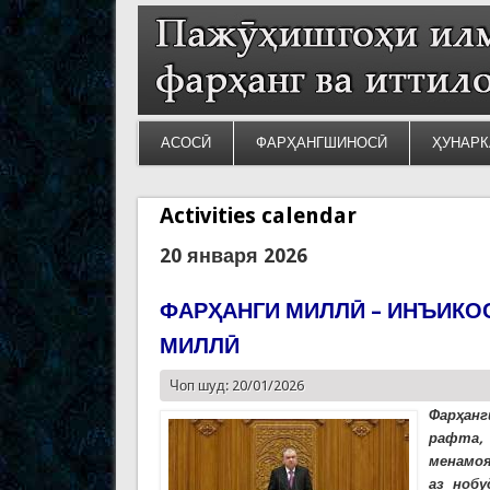
АСОСӢ
ФАРҲАНГШИНОСӢ
ҲУНАРК
Activities calendar
20 января 2026
ФАРҲАНГИ МИЛЛӢ – ИНЪИКО
МИЛЛӢ
Чоп шуд: 20/01/2026
Фарҳанг
рафта,
менамоя
аз ноб