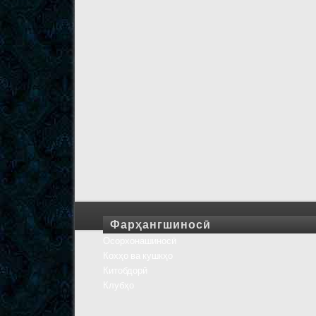
Фарҳангшиносӣ
Осорхонашиносӣ
Кохҳо ва кушкҳо
Китобдорӣ
Клубҳо