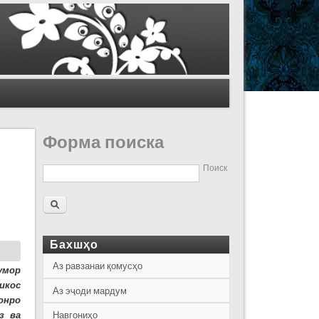
Форма поиска
Поиск
Бахшҳо
Аз равзанаи қомусҳо
умор
икос
Аз эҷоди мардум
онро
з ва
Навгониҳо