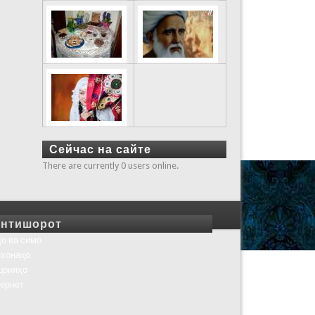
Сейчас на сайте
There are currently 0 users online.
нтишорот
о ва симо
хонаҳо
шрияҳо
ернет