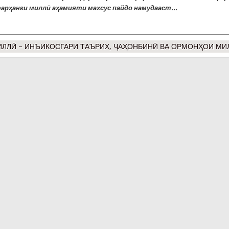
арҳанги миллӣ аҳамияти махсус пайдо намудааст...
ИЛЛӢ – ИНЪИКОСГАРИ ТАЪРИХ, ҶАҲОНБИНӢ ВА ОРМОНҲОИ МИ