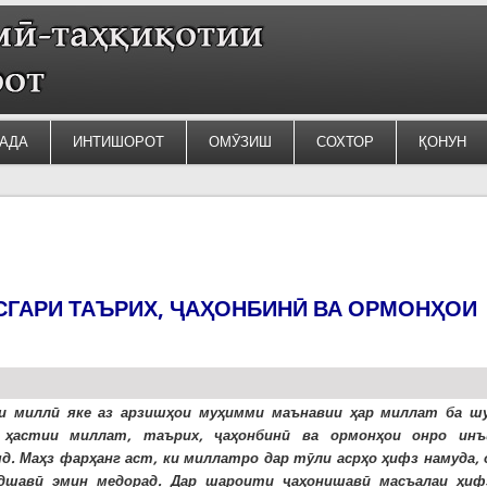
АДА
ИНТИШОРОТ
ОМӮЗИШ
СОХТОР
ҚОНУН
СГАРИ ТАЪРИХ, ҶАҲОНБИНӢ ВА ОРМОНҲОИ
и миллӣ яке аз арзишҳои муҳимми маънавии ҳар миллат ба ш
 ҳастии миллат, таърих, ҷаҳонбинӣ ва ормонҳои онро инъ
д. Маҳз фарҳанг аст, ки миллатро дар тӯли асрҳо ҳифз намуда, 
удшавӣ эмин медорад. Дар шароити ҷаҳонишавӣ масъалаи ҳиф