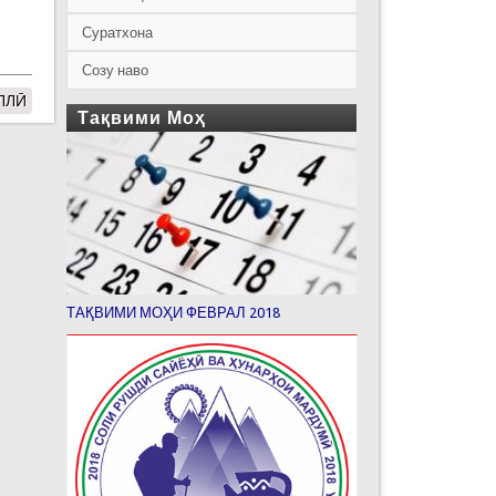
Суратхона
Созу наво
ЛЛӢ
Тақвими Моҳ
ТАҚВИМИ МОҲИ ФЕВРАЛ 2018