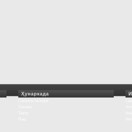
Ҳунаркада
И
Санъати тасвирӣ
Сад
Синамо
Чоп
Театр
На
Рақс
Инт