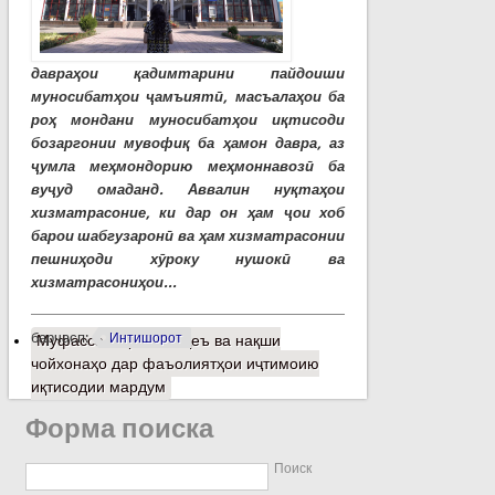
давраҳои қадимтарини пайдоиши
муносибатҳои ҷамъиятӣ, масъалаҳои ба
роҳ мондани муносибатҳои иқтисоди
бозаргонии мувофиқ ба ҳамон давра, аз
ҷумла меҳмондорию меҳмоннавозӣ ба
вуҷуд омаданд. Аввалин нуқтаҳои
хизматрасоние, ки дар он ҳам ҷои хоб
барои шабгузаронӣ ва ҳам хизматрасонии
пешниҳоди хӯроку нушокӣ ва
хизматрасониҳои...
барчасп:
Интишорот
Муфассалтар
о Мавқеъ ва нақши
чойхонаҳо дар фаъолиятҳои иҷтимоию
иқтисодии мардум
Форма поиска
Поиск