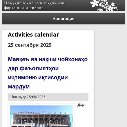
Навигация
Activities calendar
25 сентября 2025
Мавқеъ ва нақши чойхонаҳо
дар фаъолиятҳои
иҷтимоию иқтисодии
мардум
Чоп шуд: 25/09/2025
Дар