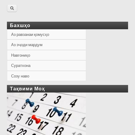
Бахшҳо
Аз равзанаи қомусҳо
Аз эҷоди мардум
Навгониҳо
Суратхона
Созу наво
Тақвими Моҳ