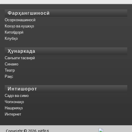
Фарҳангшиносӣ
Осорхонашиносӣ
Кохҳо ва кушкҳо
Китобдорӣ
Клубҳо
Ҳунаркада
Санъати тасвирӣ
Синамо
Театр
Рақс
Интишорот
Садо ва симо
Чопхонаҳо
Нашрияҳо
Интернет
Copyright © 2026, pitfit.tj