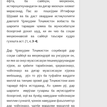
ёфта, ба сайёҳон, меҳмонон,
истироҳаткунандагон ва дигар мизоҷон хизмат
мерасонад. Пас аз пошхӯрии Иттифоқи
Шӯравӣ ва ба даст овардани истиқлолияти
давлатӣ Ҷумҳурии Тоҷикистон вобаста ба
шароити тараққии ҷомеа ба муносибатҳои
бозоргонӣ дохил шуд, ки ин чиз ба соҳаи
меҳмоннавозӣ ва сайёҳӣ таъсири худро
гузошта аст. [1
, с.3-4
].
Дар Ҷумҳурии Тоҷикистон соҳибкорӣ дар
соҳаи сайёҳӣ ва меҳмондорӣ ва унсурҳои он,
ки яке аз онҳо муассисаҳои пешниҳодкунандаи
хӯрок, аз қабили тарабхонаю, қаҳвахонаҳо,
чойхонаҳо ва дигар муассисаҳои хӯрока
мебошанд, рӯз то рӯз ба туфайли ваҳдати
миллӣ ва тинҷию оромӣ дар Тоҷикистони азиз
тараққӣ ёфта истодаанд. Аз ҳамин рӯ, дар
шароити имрӯзаи гузариш ба иқтисодиёти
бозоргонӣ, эҳё ва бунёд намудани чойхонаҳои
миллии суннатӣ, ҷоннок намудани фаъолиятҳо
дар чойхонаҳо, ҷалби мардуми маҳаллӣ ва