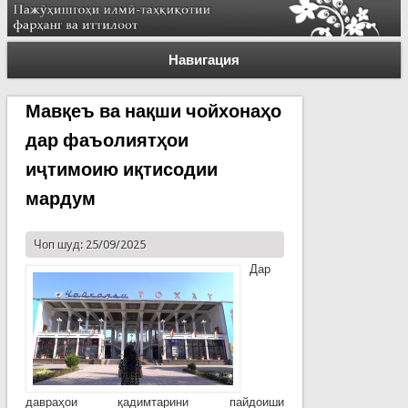
Навигация
Мавқеъ ва нақши чойхонаҳо
дар фаъолиятҳои
иҷтимоию иқтисодии
мардум
Чоп шуд: 25/09/2025
Дар
давраҳои қадимтарини пайдоиши