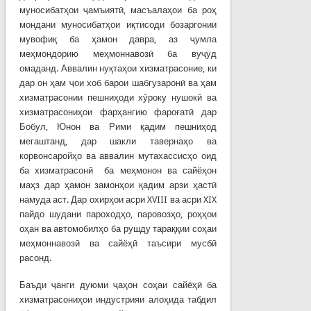
муносибатҳои ҷамъиятӣ, масъалаҳои ба роҳ
мондани муносибатҳои иқтисоди бозаргонии
мувофиқ ба ҳамон давра, аз ҷумла
меҳмондорию меҳмоннавозӣ ба вуҷуд
омаданд. Аввалин нуқтаҳои хизматрасоние, ки
дар он ҳам ҷои хоб барои шабгузаронӣ ва ҳам
хизматрасонии пешниҳоди хӯроку нушокӣ ва
хизматрасониҳои фарҳангию фароғатӣ дар
Бобул, Юнон ва Рими қадим пешниҳод
мегаштанд, дар шакли тавернаҳо ва
корвонсаройҳо ва аввалин мутахассисҳо оид
ба хизматрасонӣ ба меҳмонон ва сайёҳон
маҳз дар ҳамон замонҳои қадим арзи ҳастӣ
намуда аст. Дар охирҳои асри XVIII ва асри XIX
пайдо шудани пароходҳо, паровозҳо, роҳҳои
оҳан ва автомобилҳо ба рушду тараққии соҳаи
меҳмоннавозӣ ва сайёҳӣ таъсири мусбӣ
расонд.
Баъди ҷанги дуюми ҷаҳон соҳаи сайёҳӣ ба
хизматрасониҳои индустрияи алоҳида табдил