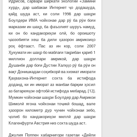
Идрисов, сарвари ширкати экологии «Замини
хурд», дар шабакаи Интернет ҷо додашуда,
қайд шуда аст, ки соли 1998 дар шаҳри
Боулдери ИМА чойхонае дар рӯ ба рӯи боғи
марказии ин шаҳр, ба фаъолият шуруъ намуд,
ки он бо кандакориҳои олӣ, бо ороишоту
ҷаззобияти хеш ба дили ҳазорон амрикоиҳо
роҳ ёфтааст. Пас аз ин кор, соли 2007
Ҳукумати ин шаҳр бо маблағи тақрибан қариб 1
миллион доллари амрикоӣ, дар шаҳри
Душанбе дар боғи Дустии Халқҳо рӯ ба рӯи он
вақт Донишкадаи соҳибкорӣ ва хизмат иморати
Қаҳвахона-Интернет сохта ба истифода
доданд, ки ин иморат аз манбаи барқии ҳосил
аз батареяҳои офтобӣ истифода мебарад. [12].
Мумкин чойхонаи шаҳри Боулдер дар Амрикои
Шимолӣ ягона чойхонаи тоҷикӣ бошад, вале
ҳазорон километр дур чунин чойхонаи зебо,
ҷолиб бо кандакориҳои миллӣ дар шаҳри
Клагенфурти Австрия низ сохта шуда аст.
Джулия Поппен хабарнигори газетаи «Дейли