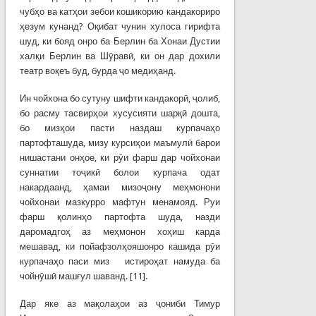
чубҳо ва катҳои зебои кошикорию кандакориро
ҳезум кунанд? Оқибат чунин хулоса гирифта
шуд, ки бояд онро ба Берлин ба Хонаи Дустии
халқи Берлин ва Шӯравӣ, ки он дар дохили
театр воқеъ буд, бурда ҷо медиҳанд.
Ин чойхона бо сутуну шифти кандакорӣ, ҷолиб,
бо расму тасвирҳои хусусияти шарқӣ дошта,
бо мизҳои пасти наздаш курпачаҳо
партофташуда, мизу курсиҳои маъмулӣ барои
нишастани онҳое, ки рӯи фарш дар чойхонаи
суннатии тоҷикӣ болои курпача одат
накардаанд, ҳамаи мизоҷону меҳмонони
чойхонаи мазкурро мафтун менамояд. Руи
фарш қолинҳо партофта шуда, назди
даромадгоҳ аз меҳмонон хоҳиш карда
мешавад, ки пойафзолҳояшонро кашида рӯи
курпачаҳо паси миз истироҳат намуда ба
чойнӯшӣ машғул шаванд. [11].
Дар яке аз мақолаҳои аз ҷониби Тимур