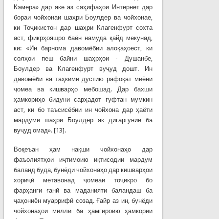
Кэмера» дар яке аз саҳифаҳои Интернет дар
бораи чойхонаи шаҳри Боулдер ва чойхонае,
ки Тоҷикистон дар шаҳри Клагенфурт сохта
аст, фикрҳояшро баён намуда қайд мекунад,
ки: «Ин барнома давомёбии алоқаҳоест, ки
солҳои пеш байни шаҳрҳои - Душанбе,
Боулдер ва Клагенфурт вуҷуд дошт. Ин
давомёбӣ ва таҳкими дӯстию рафоқат миёни
ҷомеа ва кишварҳо мебошад. Дар бахши
ҳамкориҳо бидуни сарҳадот гуфтан мумкин
аст, ки бо таъсисёбии ин чойхона дар ҳаёти
мардуми шаҳри Боулдер як дигаргуние ба
вуҷуд омад». [13].
Воқеъан ҳам нақши чойхонаҳо дар
фаъолиятҳои иҷтимоию иқтисодии мардум
баланд буда, бунёди чойхонаҳо дар кишварҳои
хориҷӣ метавонад ҷомеаи тоҷикро бо
фарҳанги ғанӣ ва маданияти баландаш ба
ҷаҳониён муаррифӣ созад. Ғайр аз ин, бунёди
чойхонаҳои миллӣ ба ҳамгироию ҳамкории