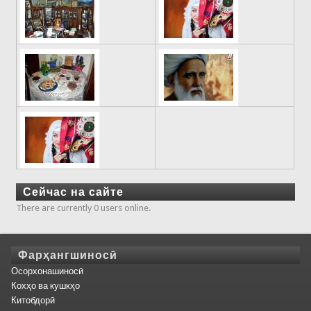
Сейчас на сайте
There are currently 0 users online.
Фарҳангшиносӣ
Осорхонашиносӣ
Кохҳо ва кушкҳо
Китобдорӣ