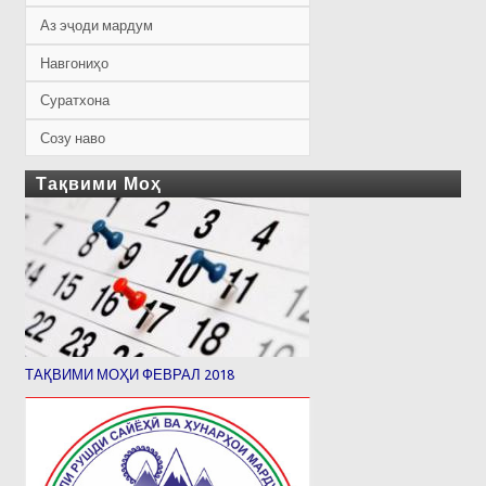
Аз эҷоди мардум
Навгониҳо
Суратхона
Созу наво
Тақвими Моҳ
ТАҚВИМИ МОҲИ ФЕВРАЛ 2018