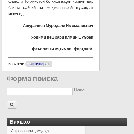
фаъоли Тоҷикистон бо кишварҳои хориҷӣ дар
бахши сайёҳӣ ва меҳмоннавозӣ мусоидат
мекунад.
Ашуралиев Муродали Имомалиевич
ходими пешбари илмии шуъбаи
фаъолияти иҷтимои- фарҳангӣ.
барчасп:
Интишорот
Форма поиска
Поиск
Бахшҳо
Аз равзанаи қомусҳо