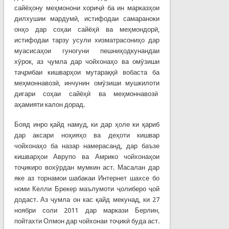
сайёҳону меҳмонони хориҷӣ ба ин марказҳои
дилхушии мардумӣ, истифодаи самараноки
онҳо дар соҳаи сайёҳӣ ва меҳмондорӣ,
истифодаи тарзу усули хизматрасониҳо дар
муасисаҳои гуногуни пешниҳодкунандаи
хӯрок, аз ҷумла дар чойхонаҳо ва омӯзиши
таҷрибаи кишварҳои мутараққӣ вобаста ба
меҳмоннавозӣ, инчунин омӯзиши мушкилоти
дигари соҳаи сайёҳӣ ва меҳмоннавозӣ
аҳамияти калон дорад.
Бояд инро қайд намуд, ки дар ҳоле ки қариб
дар аксари ноҳияҳо ва деҳоти кишвар
чойхонаҳо ба назар намерасанд, дар баъзе
кишварҳои Аврупо ва Амрико чойхонаҳои
тоҷикиро вохӯрдан мумкин аст. Масалан дар
яке аз торнамои шабакаи Интернет шахсе бо
номи Келли Брекер маълумоти ҷолиберо ҷой
додаст. Аз ҷумла он кас қайд мекунад, ки 27
ноябри соли 2011 дар маркази Берлин,
пойтахти Олмон дар чойхонаи тоҷикӣ буда аст.