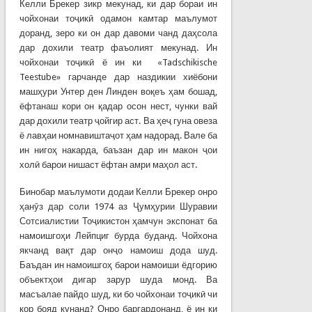
Келли Брекер зикр мекунад, ки дар бораи ин
чойхонаи тоҷикӣ одамон камтар маълумот
доранд, зеро ки он дар давоми чанд даҳсола
дар дохили театр фаъолият мекунад. Ин
чойхонаи тоҷикӣ ё ин ки «Tadschikische
Teestube» гарчанде дар наздикии хиёбони
машҳури Унтер ден Линден воқеъ ҳам бошад,
ёфтанаш кори он қадар осон нест, чунки вай
дар дохили театр ҷойгир аст. Ва ҳеҷ гуна овеза
ё лавҳаи номнавиштаҷот ҳам надорад. Вале ба
ин нигоҳ накарда, баъзан дар ин макон ҷои
холӣ барои нишаст ёфтан амри маҳол аст.
Бинобар маълумоти додаи Келли Брекер онро
ҳанӯз дар соли 1974 аз Ҷумҳурии Шуравии
Сотсиалистии Тоҷикистон ҳамчун экспонат ба
намоишгоҳи Лейпциг бурда буданд. Чойхона
якчанд вақт дар онҷо намоиш дода шуд.
Баъдан ин намоишгоҳ барои намоиши ёдгорию
объектҳои дигар зарур шуда монд. Ва
масъалае пайдо шуд, ки бо чойхонаи тоҷикӣ чи
кор бояд кунанд? Онро баргардонанд, ё ин ки