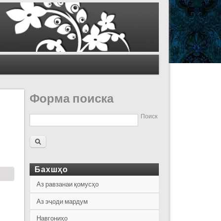
Форма поиска
Поиск
Бахшҳо
Аз равзанаи қомусҳо
Аз эҷоди мардум
Навгониҳо