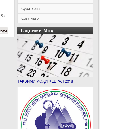
Суратхона
 ба
Созу наво
Тақвими Моҳ
латӣ
ТАҚВИМИ МОҲИ ФЕВРАЛ 2018