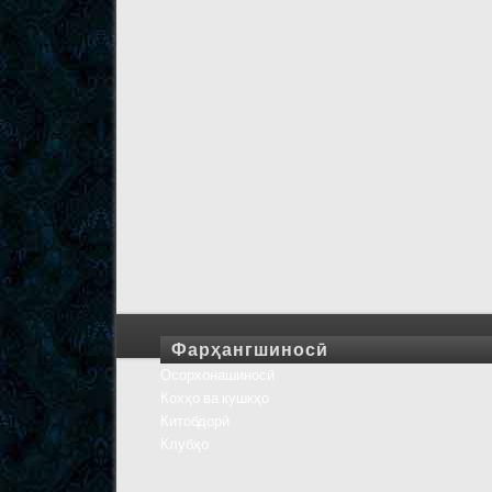
Фарҳангшиносӣ
Осорхонашиносӣ
Кохҳо ва кушкҳо
Китобдорӣ
Клубҳо