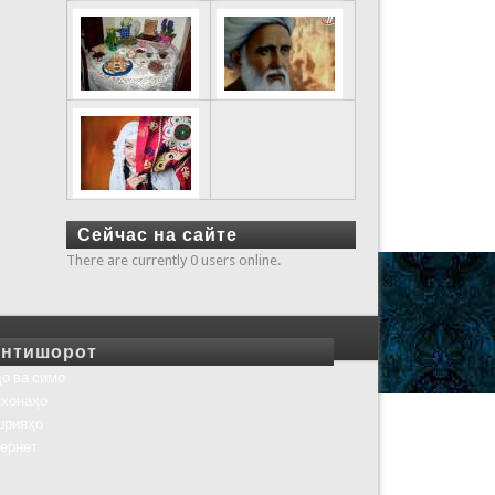
Сейчас на сайте
There are currently 0 users online.
нтишорот
о ва симо
хонаҳо
шрияҳо
ернет