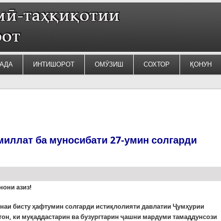
АДА
ИНТИШОРОТ
ОМӮЗИШ
СОХТОР
ҚОНУН
иллат ба муносибати 27-умин солгарди
нони азиз!
онаи бисту ҳафтумин солгарди истиқлолияти давлатии Ҷумҳурии
тон, ки муқаддастарин ва бузургтарин ҷашни мардуми тамаддунсози