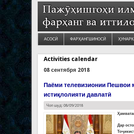
АСОСӢ
ФАРҲАНГШИНОСӢ
ҲУНАРК
Activities calendar
08 сентября 2018
Паёми телевизионии Пешвои м
истиқлолияти давлатӣ
Чоп шуд: 08/09/2018
Ҳамвата
Дар ост
Тоҷикис