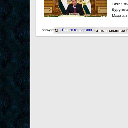
тоҷик м
бурунма
Маҳз ист
барчасп:
Пешво ва фарҳанг
Муфассалтар
о Паёми телевизионии П