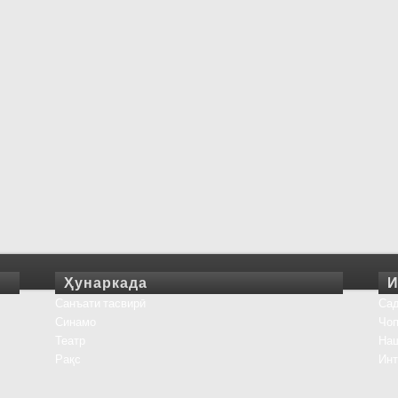
Ҳунаркада
И
Санъати тасвирӣ
Сад
Синамо
Чоп
Театр
На
Рақс
Инт