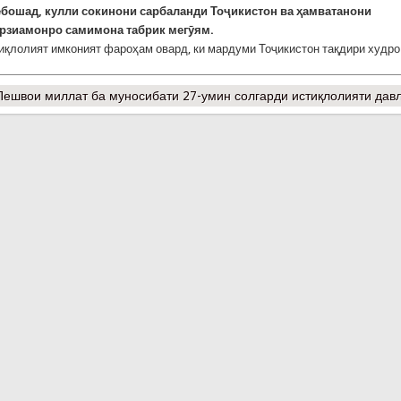
ебошад, кулли сокинони сарбаланди Тоҷикистон ва ҳамватанони
рзиамонро самимона табрик мегӯям.
иқлолият имконият фароҳам овард, ки мардуми Тоҷикистон тақдири худро
ешвои миллат ба муносибати 27-умин солгарди истиқлолияти дав