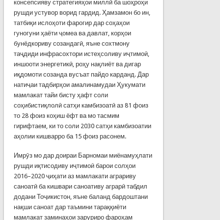
консепсияву стратегияҳои миллӣ ба шоҳроҳи
рушди устувор ворид гардид. Ҳамзамон бо ин,
татбиқи ислоҳоти фарогир дар соҳаҳои
гуногуни ҳаёти ҷомеа ва давлат, корҳои
бунёдкориву созандагӣ, яъне сохтмону
таҷдиди инфрасохтори истеҳсоливу иҷтимоӣ,
иншооти энергетикӣ, роҳу нақлиёт ва дигар
иқдомоти созанда вусъат пайдо карданд. Дар
натиҷаи тадбирҳои амалинамудаи Ҳукумати
мамлакат тайи бисту ҳафт соли
соҳибистиқлолӣ сатҳи камбизоатӣ аз 81 фоиз
то 28 фоиз коҳиш ёфт ва мо тасмим
гирифтаем, ки то соли 2030 сатҳи камбизоатии
аҳолии кишварро ба 15 фоиз расонем.
Имрӯз мо дар доираи Барномаи миёнамуҳлати
рушди иқтисодиву иҷтимоӣ барои солҳои
2016–2020 ҷиҳати аз мамлакати аграриву
саноатӣ ба кишвари саноативу аграрӣ табдил
додани Тоҷикистон, яъне баланд бардоштани
нақши саноат дар таъмини тараққиёти
мамлакат заминаҳои заруриро фароҳам