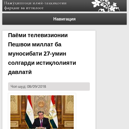
Навигация
Паёми телевизионии
Пешвои миллат ба
муносибати 27-умин
солгарди истиқлолияти
давлатӣ
Чоп шуд: 08/09/2018