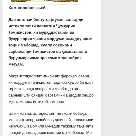
Ҳамватанони азиз!
Дар остонаи бисту ҳафтумин солгарди
истиқлолияти давлатии Ҷумҳурии
Тоҷикистон, ки муқаддастарин ва
бузургтарин ҷашни мардуми тамаддунсози
тоҷик мебошад, кулли сокинони
сарбаланди Тоҷикистон ва ҳамватанони
бурунмарзиамонро самимона табрик
мегӯям.
Маҳз истиқлолият имконият фароҳам овард,
ки мардуми Тоҷикистон тақдири худро ба даст
гирифта, роҳи пешрафти минбаъда ва
сарнавишти ояндаи сарзамини аҷдодии хешро
мустақилона интихоб намоянд.
Ба ин маънӣ, истиқлолият неъмати бебаҳо,
мояи ифтихор, манбаи худшиносӣ, сарчашмаи
нерӯбахш ва омили бунёдии таҳкиму тақвияти
пояҳои давлатдории миллии мо мебошад. Мо