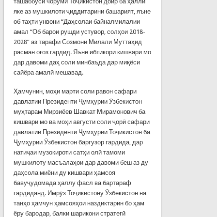
ташаббуси чоруми Тоҷикистон доир ба ҳалли
яке аз мушкилоти ҷиддитарини башарият, яъне
об таҳти унвони “Даҳсолаи байналмилалии
амал “Об барои рушди устувор, солҳои 2018-
2028” аз тарафи Созмони Милали Муттаҳид
расман оғоз гардид. Яъне ибтикори кишвари мо
дар давоми даҳ соли минбаъда дар миқёси
сайёра амалӣ мешавад.
Ҳамчунин, моҳи марти соли равон сафари
давлатии Президенти Ҷумҳурии Ӯзбекистон
муҳтарам Мирзиёев Шавкат Мирамонович ба
кишвари мо ва моҳи августи соли ҷорӣ сафари
давлатии Президенти Ҷумҳурии Тоҷикистон ба
Ҷумҳурии Ӯзбекистон баргузор гардида, дар
натиҷаи музокироти сатҳи олӣ тамоми
мушкилоту масъалаҳои дар давоми беш аз ду
даҳсола миёни ду кишвари ҳамсоя
бавуҷудомада ҳаллу фасл ва бартараф
гардиданд. Имрӯз Тоҷикистону Ӯзбекистон на
танҳо ҳамчун ҳамсояҳои наздиктарин бо ҳам
ёру бародар, балки шарикони стратегӣ