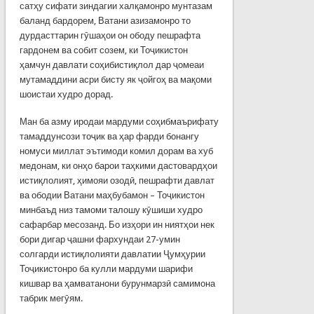
сатҳу сифати зиндагии халқамонро мунтазам
баланд бардорем, Ватани азизамонро то
дурдасттарин гӯшаҳои он ободу пешрафта
гардонем ва собит созем, ки Тоҷикистон
ҳамчун давлати соҳибистиқлол дар ҷомеаи
мутамаддини асри бисту як ҷойгоҳ ва мақоми
шоистаи худро дорад.
Ман ба азму иродаи мардуми соҳибмаърифату
тамаддунсози тоҷик ва ҳар фарди бонангу
номуси миллат эътимоди комил дорам ва хуб
медонам, ки онҳо барои таҳкими дастовардҳои
истиқлолият, ҳимояи озодӣ, пешрафти давлат
ва ободии Ватани маҳбубамон – Тоҷикистон
минбаъд низ тамоми талошу кӯшиши худро
сафарбар месозанд. Бо изҳори ин ниятҳои нек
бори дигар ҷашни фархундаи 27-умин
солгарди истиқлолияти давлатии Ҷумҳурии
Тоҷикистонро ба кулли мардуми шарифи
кишвар ва ҳамватанони бурунмарзӣ самимона
табрик мегӯям.