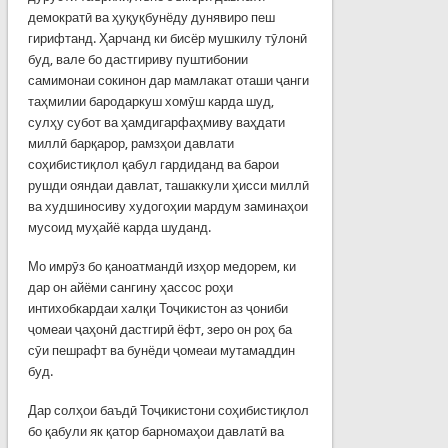
демократӣ ва ҳуқуқбунёду дунявиро пеш
гирифтанд. Ҳарчанд ки бисёр мушкилу тӯлонӣ
буд, вале бо дастгириву пуштибонии
самимонаи сокинон дар мамлакат оташи ҷанги
таҳмилии бародаркуш хомӯш карда шуд,
сулҳу субот ва ҳамдигарфаҳмиву ваҳдати
миллӣ барқарор, рамзҳои давлати
соҳибистиқлол қабул гардиданд ва барои
рушди ояндаи давлат, ташаккули ҳисси миллӣ
ва худшиносиву худогоҳии мардум заминаҳои
мусоид муҳайё карда шуданд.
Мо имрӯз бо қаноатмандӣ изҳор медорем, ки
дар он айёми сангину ҳассос роҳи
интихобкардаи халқи Тоҷикистон аз ҷониби
ҷомеаи ҷаҳонӣ дастгирӣ ёфт, зеро он роҳ ба
сӯи пешрафт ва бунёди ҷомеаи мутамаддин
буд.
Дар солҳои баъдӣ Тоҷикистони соҳибистиқлол
бо қабули як қатор барномаҳои давлатӣ ва