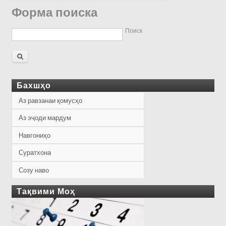
Форма поиска
Поиск
Бахшҳо
Аз равзанаи қомусҳо
Аз эҷоди мардум
Навгониҳо
Суратхона
Созу наво
Тақвими Моҳ