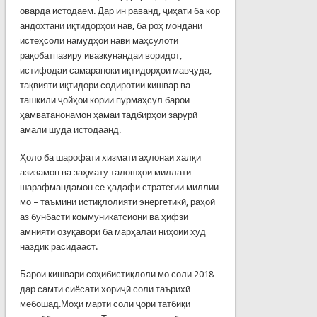
оварда истодаем. Дар ин раванд, ҷиҳати ба кор
андохтани иқтидорҳои нав, ба роҳ мондани
истеҳсоли намудҳои нави маҳсулоти
рақобатпазиру ивазкунандаи воридот,
истифодаи самараноки иқтидорҳои мавҷуда,
тақвияти иқтидори содиротии кишвар ва
ташкили ҷойҳои кории пурмаҳсул барои
ҳамватанонамон ҳамаи тадбирҳои зарурӣ
амалӣ шуда истодаанд.
Ҳоло ба шарофати хизмати аҳлонаи халқи
азизамон ва заҳмату талошҳои миллати
шарафмандамон се ҳадафи стратегии миллии
мо – таъмини истиқлолияти энергетикӣ, раҳоӣ
аз бунбасти коммуникатсионӣ ва ҳифзи
амнияти озуқаворӣ ба марҳалаи ниҳоии худ
наздик расидааст.
Барои кишвари соҳибистиқлоли мо соли 2018
дар самти сиёсати хориҷӣ соли таърихӣ
мебошад.Моҳи марти соли ҷорӣ татбиқи