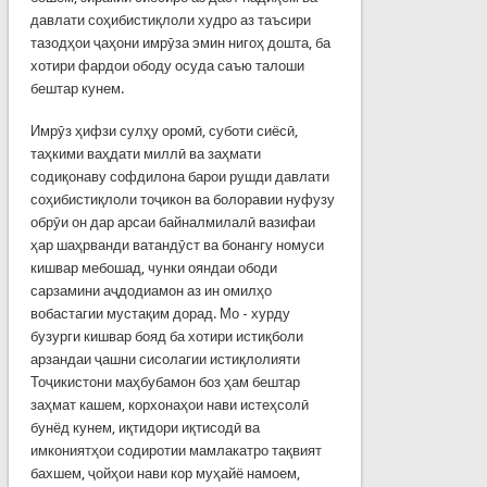
давлати соҳибистиқлоли худро аз таъсири
тазодҳои ҷаҳони имрӯза эмин нигоҳ дошта, ба
хотири фардои ободу осуда саъю талоши
бештар кунем.
Имрӯз ҳифзи сулҳу оромӣ, суботи сиёсӣ,
таҳкими ваҳдати миллӣ ва заҳмати
содиқонаву софдилона барои рушди давлати
соҳибистиқлоли тоҷикон ва болоравии нуфузу
обрӯи он дар арсаи байналмилалӣ вазифаи
ҳар шаҳрванди ватандӯст ва бонангу номуси
кишвар мебошад, чунки ояндаи ободи
сарзамини аҷдодиамон аз ин омилҳо
вобастагии мустақим дорад. Мо - хурду
бузурги кишвар бояд ба хотири истиқболи
арзандаи ҷашни сисолагии истиқлолияти
Тоҷикистони маҳбубамон боз ҳам бештар
заҳмат кашем, корхонаҳои нави истеҳсолӣ
бунёд кунем, иқтидори иқтисодӣ ва
имкониятҳои содиротии мамлакатро тақвият
бахшем, ҷойҳои нави кор муҳайё намоем,