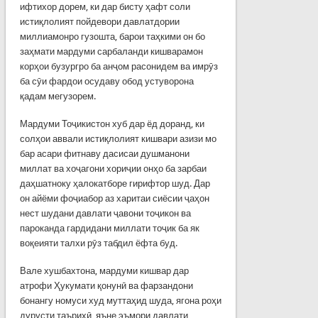
ифтихор дорем, ки дар бисту ҳафт соли
истиқлолият пойдевори давлатдории
миллиамонро гузошта, барои таҳкими он бо
заҳмати мардуми сарбаланди кишварамон
корҳои бузургро ба анҷом расонидем ва имрӯз
ба сӯи фардои осудаву обод устуворона
қадам мегузорем.
Мардуми Тоҷикистон хуб дар ёд доранд, ки
солҳои аввали истиқлолият кишвари азизи мо
бар асари фитнаву дасисаи душманони
миллат ва хоҷагони хориҷии онҳо ба зарбаи
даҳшатноку ҳалокатборе гирифтор шуд. Дар
он айёми фоҷиабор аз харитаи сиёсии ҷаҳон
нест шудани давлати ҷавони тоҷикон ва
пароканда гардидани миллати тоҷик ба як
воқеияти талхи рӯз табдил ёфта буд.
Вале хушбахтона, мардуми кишвар дар
атрофи Ҳукумати қонунӣ ва фарзандони
бонангу номуси худ муттаҳид шуда, ягона роҳи
дурусти таърихӣ, яъне эъмори давлати