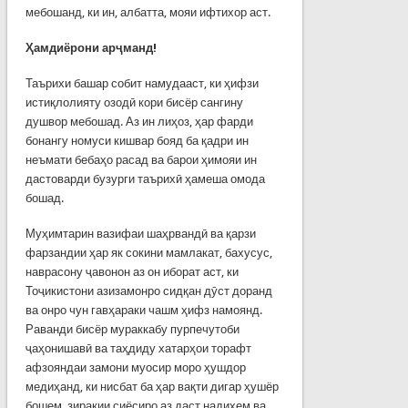
мебошанд, ки ин, албатта, мояи ифтихор аст.
Ҳамдиёрони арҷманд!
Таърихи башар собит намудааст, ки ҳифзи
истиқлолияту озодӣ кори бисёр сангину
душвор мебошад. Аз ин лиҳоз, ҳар фарди
бонангу номуси кишвар бояд ба қадри ин
неъмати бебаҳо расад ва барои ҳимояи ин
дастоварди бузурги таърихӣ ҳамеша омода
бошад.
Муҳимтарин вазифаи шаҳрвандӣ ва қарзи
фарзандии ҳар як сокини мамлакат, бахусус,
наврасону ҷавонон аз он иборат аст, ки
Тоҷикистони азизамонро сидқан дӯст доранд
ва онро чун гавҳараки чашм ҳифз намоянд.
Раванди бисёр мураккабу пурпечутоби
ҷаҳонишавӣ ва таҳдиду хатарҳои торафт
афзояндаи замони муосир моро ҳушдор
медиҳанд, ки нисбат ба ҳар вақти дигар ҳушёр
бошем, зиракии сиёсиро аз даст надиҳем ва