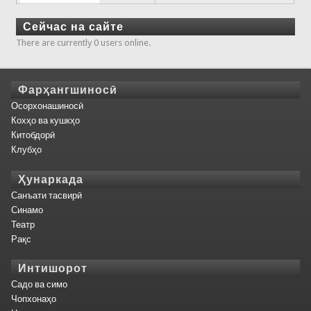
Сейчас на сайте
There are currently 0 users online.
Фарҳангшиносӣ
Осорхонашиносӣ
Кохҳо ва кушкҳо
Китобдорӣ
Клубҳо
Ҳунаркада
Санъати тасвирӣ
Синамо
Театр
Рақс
Интишорот
Садо ва симо
Чопхонаҳо