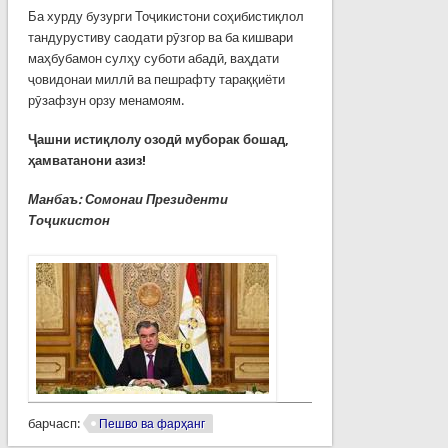
Ба хурду бузурги Тоҷикистони соҳибистиқлол
тандурустиву саодати рӯзгор ва ба кишвари
маҳбубамон сулҳу суботи абадӣ, ваҳдати
ҷовидонаи миллӣ ва пешрафту тараққиёти
рӯзафзун орзу менамоям.
Ҷашни истиқлолу озодӣ муборак бошад,
ҳамватанони азиз!
Манбаъ: Сомонаи Президенти
То
ҷикистон
барчасп:
Пешво ва фарҳанг