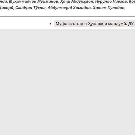
ндӣ, Муҳаммадҷон Муъминов, Ҳоҷӣ Абдурҳмон, Нурулло Ниёзов, Қо
Ҳисорӣ, Саидҷон Тӯхта, Абдулмаҷид Ҳомидов, Ҳотам Пулодов,
Муфассалтар
о Ҳунарҳои мардумӣ: Д