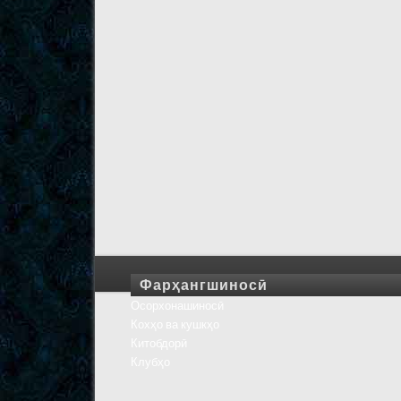
Фарҳангшиносӣ
Осорхонашиносӣ
Кохҳо ва кушкҳо
Китобдорӣ
Клубҳо