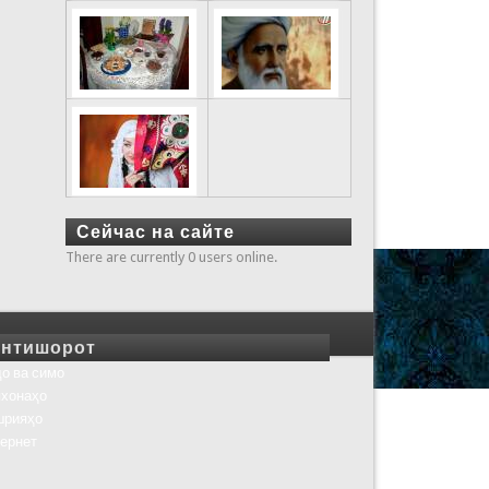
Сейчас на сайте
There are currently 0 users online.
нтишорот
о ва симо
хонаҳо
шрияҳо
ернет