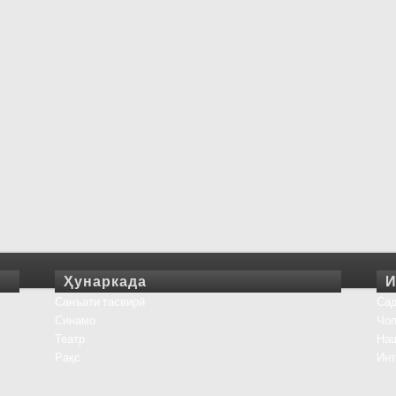
Ҳунаркада
И
Санъати тасвирӣ
Сад
Синамо
Чоп
Театр
На
Рақс
Инт