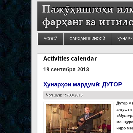
АСОСӢ
ФАРҲАНГШИНОСӢ
ҲУНАРК
Activities calendar
19 сентября 2018
Ҳунарҳои мардумӣ: ДУТОР
Чоп шуд: 19/09/2018
Дутор ма
ангушти 
«
Муноҷо
машҳура
иҷро ме