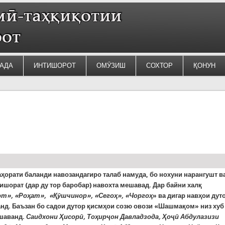
АДА
ИНТИШОРОТ
ОМӮЗИШ
СОХТОР
ҚОНУН
ҳорати баланди навозандагиро талаб намуда, бо нохуни нарангушт в
ишорат (дар ду тор баробар) навохта мешавад. Дар байни халқ
т», «Роҳат», «Қӯшчинор», «Сегоҳ», «Чоргоҳ
» ва дигар навҳои дут
нд. Баъзан бо садои дутор қисмҳои созю овози «Шашмақом» низ хуб
шаванд.
Саидхони Ҳисорӣ, Тоҳирҷон Давладзода, Ҳоҷӣ Абдулазизи