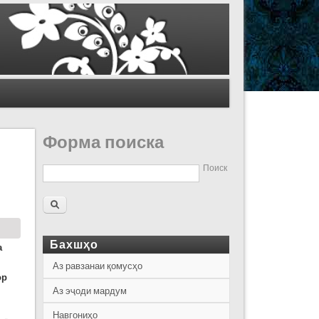
Форма поиска
Поиск
Бахшҳо
а
Аз равзанаи қомусҳо
ор
Аз эҷоди мардум
Навгониҳо