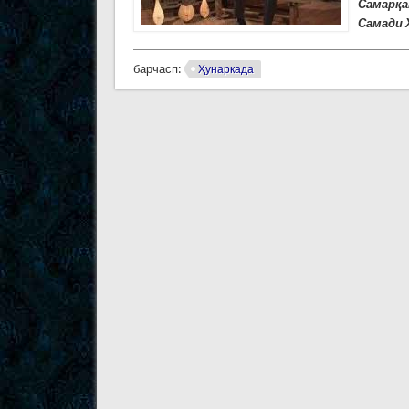
Самарқа
Самади 
барчасп:
Ҳунаркада