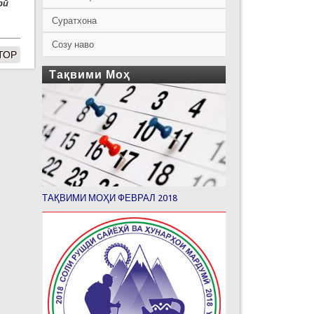
рӣ
Суратхона
Созу наво
УТОР
Тақвими Моҳ
ТАҚВИМИ МОҲИ ФЕВРАЛ 2018