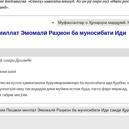
ом (октава) ва «Сегоҳ» навохта мешуд. Аз ин рў онро низ «Найи ро
анд
».
Муфассалтар
о Ҳунарҳои мардумӣ:
миллат Эмомалӣ Раҳмон ба муносибати Иди
18, шаҳри Душанбе
они азиз!
мо ва кулли ҳамватанони бурунмарзиамонро ба муносибати иди Қурбон, к
уннатҳои неку писандидаи дини мубини ислом буда, пагоҳ фаро мерасад,
 табрик мегӯям.
нии Пешвои миллат Эмомалӣ Раҳмон ба муносибати Иди саиди Қу