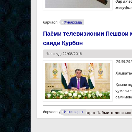
дар як г
мегуфт
барчасп:
Ҳунаркада
Паёми телевизионии Пешвои 
саиди Қурбон
Чоп шуд: 22/08/2018
20.08.20
Ҳамватан
Ҳамаи шу
ҷумлаи с
самимона
барчасп:
Интишорот
Муфассалтар
о Паёми телевизио