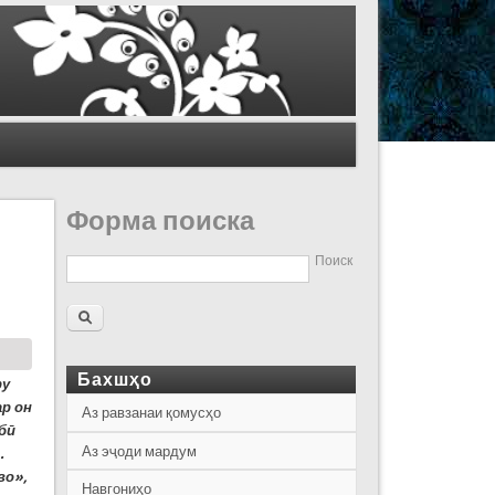
Форма поиска
Поиск
Бахшҳо
ру
р он
Аз равзанаи қомусҳо
бӣ
Аз эҷоди мардум
.
во»,
Навгониҳо