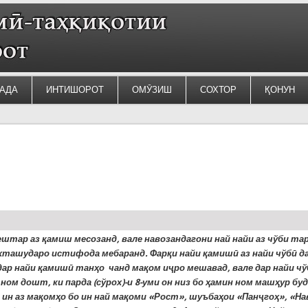
АДА
ИНТИШОРОТ
ОМӮЗИШ
СОХТОР
ҚОНУН
ештар аз қамиш месозанд, вале навозандагони най найи аз чўби та
хташударо истифода мебаранд. Фарқи найи қамишӣ аз найи чўбӣ да
 дар найи қамишӣ танҳо чанд мақом иҷро мешавад, вале дар найи чў
ном дошт, ки парда (сўрох)-и 8-уми он низ бо ҳамин ном машҳур буд
 ин аз мақомҳо бо ин най мақоми «Рост», шуъбаҳои «Панҷгоҳ», «На