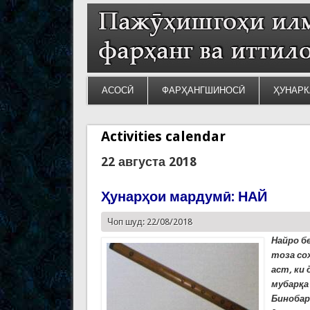
АСОСӢ
ФАРҲАНГШИНОСӢ
ҲУНАРК
Activities calendar
22 августа 2018
Ҳунарҳои мардумӣ: НАЙ
Чоп шуд: 22/08/2018
Найро б
тоза со
аст, ки
мубарқа 
Бинобар