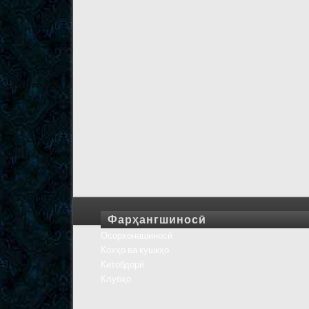
Фарҳангшиносӣ
Осорхонашиносӣ
Кохҳо ва кушкҳо
Китобдорӣ
Клубҳо