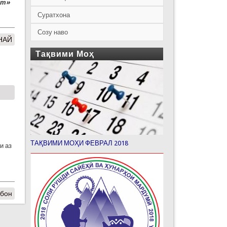
ст»
Суратхона
Созу наво
 НАЙ
Тақвими Моҳ
ТАҚВИМИ МОҲИ ФЕВРАЛ 2018
и аз
рбон