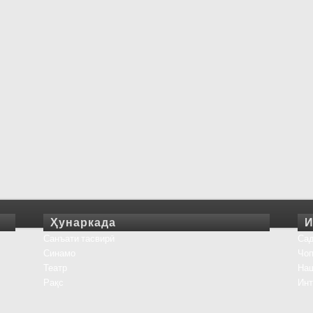
Ҳунаркада
И
Санъати тасвирӣ
Сад
Синамо
Чоп
Театр
На
Рақс
Инт