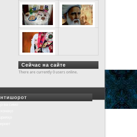
Сейчас на сайте
There are currently 0 users online.
нтишорот
о ва симо
хонаҳо
шрияҳо
ернет