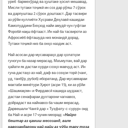
уреб бармехўрад ва ҳуштаке ҳосил мешавад.
Мисли тутаки тоҷикӣ ин соз дар рўяш 7 сўрох
ва дарпушташ 2 сўрох доштааст. Дар тасвири
аз рўйи куллиёти Хусрави Деҳлавӣ кашидаи
Камолуддини Беҳзод найи амудӣ чун гуфтаи
Форобӣ нақш ёфтааст. Ин най ба тасвироти аз
Афросиёб ёфташуда низ монандӣ дорад.
Тутаки тоҷикӣ низ ба онҳо наздик аст.
Най асосан дар мусавараҳо дар ҳолатҳои
гуногун ба назар мерасад. Маъмулан, вай дар
ҳайати як дастаи хурди созҳо мавҷуд аст. Ин
гуна дастаҳо аз най, даф ва созҳои торӣ (чанг,
уд, танбўр, рубоб) иборатанд. Дар мусаввараи
мактаби минётури Ҳирот (асри 15), ки аз рўйи
«Шашмақом»-и Фирдавсӣ кашида шудааст,
дастаи сенафараи духтарони чагнавоз,
дойрадаст ва найнавоз ба чашм мерасад.
Дарвешали Чангӣ дар « Туҳфату-с-сурур» оид
ба Най-и асри 17 чунин меорад: «
Найро
бештар аз қамиш месозанд, вале
навозандагони най найи аз чўби тару тоза