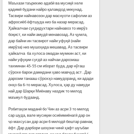
Маъхази таърихию адабӣ ва мусиқӣ хеле
қадимӣ будани найро қаламдод мекунад.
Тасвири найнавозон дар маснуоти сафолии аз
афросиёб ёфтшуда низ ба назар мерасад.
Ҳайкалчаи суғдидухтари найнавоз то имрўз
боқист, ки найи амудӣ менавозад. Аз ҷумла,
дар байни ин тасвирот найи уфуқӣ (найи
имрўза) низ мушоҳида мешавад. Аз тасвири
ҳайкалча ба хулоса омадан мумкин аст, ки
найи уфуқии суғдӣ аз найчаи дарозиаш
тахминан 45-55 см иборат буда, дар нўгаш
сўрохе барои дамидани ҳаво мавҷуд аст . Дар
дарозии танааш сўрохҳо намудоранд, ки адади
онҳо ба 6-то мерасад. Хулоса, ҳар ду намуди
най дар Шарқи Миёнаву наздик то милод
маъмул будаанд.
Робитаҳои маданӣ бо Чин аз асри 3 то милод
сар шуда, вале мусиқии осиёимиёнагӣ дар он
ҷо махсусан дар асри 6 милодӣ бештар равнақ
ёфт. Дар дарбори шоҳони чинӣ ҳафт шуъбаи