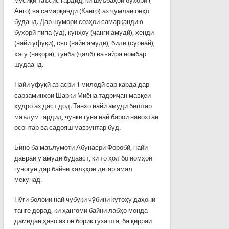
мусиқӣ таъсис гардид, ки шуъбаҳои бухорӣ (
Анго) ва самарқандӣ (Канго) аз ҷумлаи онҳо
буданд. Дар шумори созҳои самарқандию
бухорӣ пипа (уд), кунҳоу (ҷанги амудӣ), хенди
(найи уфуқӣ), сяо (найи амудӣ), били (сурнай),
хэгу (нақора), тунба (ҷалб) ва ғайра номбар
шудаанд.
Найи уфуқӣ аз асри 1 милодӣ сар карда дар
сарзаминхои Шарки Миёна тадриҷан мавқеи
худро аз даст дод. Танхо найи амудӣ бештар
маълум гардид, чунки гуна най барои навохтан
осонтар ва садояш мавзунтар буд.
Бино ба маълумоти Абунасри Форобӣ, найи
давраи ӯ амудӣ будааст, ки то ҳол бо номҳои
гуногун дар байни халқҳои дигар амал
мекунад.
Нўги болоии най чубуқи чўбини кутоҳу даҳони
танге дорад, ки ҳангоми байни лабҳо монда
дамидан ҳаво аз он борик гузашта, ба қирраи