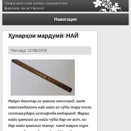
Навигация
Ҳунарҳои мардумӣ: НАЙ
Чоп шуд: 22/08/2018
Найро бештар аз қамиш месозанд, вале
навозандагони най найи аз чўби тару тоза
сохташударо истифода мебаранд. Фарқи
найи қамишӣ аз найи чўбӣ дар он аст, ки
дар найи қамишӣ танҳо чанд мақом иҷро