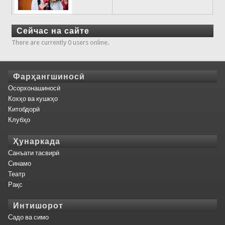
Сейчас на сайте
There are currently 0 users online.
Фарҳангшиносӣ
Осорхонашиносӣ
Кохҳо ва кушкҳо
Китобдорӣ
Клубҳо
Ҳунаркада
Санъати тасвирӣ
Синамо
Театр
Рақс
Интишорот
Садо ва симо