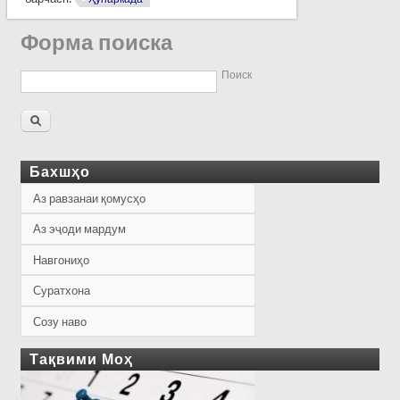
Форма поиска
Поиск
Бахшҳо
Аз равзанаи қомусҳо
Аз эҷоди мардум
Навгониҳо
Суратхона
Созу наво
Тақвими Моҳ