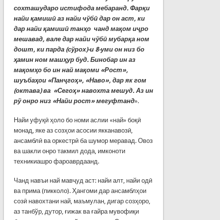
сохташударо истифода мебаранд. Фарқи
найи қамишӣ аз найи чўбӣ дар он аст, ки
дар найи қамишӣ танҳо чанд мақом иҷро
мешавад, вале дар найи чўбӣ мубарқа ном
дошт, ки парда (сўрох)-и 8-уми он низ бо
ҳамин ном машҳур буд. Бинобар ин аз
мақомҳо бо ин най мақоми «Рост»,
шуъбаҳои «Панҷгоҳ», «Наво», дар як гом
(октава) ва «Сегоҳ» навохта мешуд. Аз ин
рў онро низ «Найи рост» мегуфтанд
».
Найи уфуқӣ ҳоло бо номи аслии «най» боқӣ
монад, яке аз созҳои асосии якканавозӣ,
ансамблӣ ва оркестрӣ ба шумор меравад. Овоз
ва шакли онро такмил дода, имконоти
техникиашро фароаврдаанд.
Чанд навъи най мавҷуд аст: найи алт, найи одӣ
ва прима (пикколо). Ҳангоми дар ансамблҳои
созӣ навохтани най, маъмулан, дигар созҳоро,
аз танбўр, дутор, ғижак ва ғайра мувофиқи