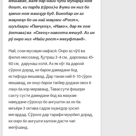
мешавад, вале дар найи чўбӣ мубарқа ном
дошт, ки парда (сўрох)-и 8-уми он низ бо
ҳамин ном машҳур буд. Бинобар ин аз
мақомҳо бо ин най мақоми «Рост»,
шуъбаҳои «Панҷгоҳ», «Наво», дар як гом
(октава) ва «Сегоҳ» навохта мешуд. Аз ин
рў онро низ «Найи рост» мегуфтанд
».
Най, сози мусиқии нафасӣ. Онро аз чўб ва
филиз месозанд. Қутраш 3-4 см, дарозиаш 45-
60 см, дарунаш холӣ. Аз як нўг ба дарозӣ
сўрохе дорад, ки барои дамидани бод
истифода мешавад. Дар танаи най 6-10 сўрох
мешавад, ки онҳо барои тағйир додани овоз ё
лаҳн ба кор мераванд. Тавассути фишори
сахту сусти дамидани бод ва маҳкам
намудани сўрохҳо бо ангуштон аз он ба
меъёри 3 октава садои оҳангдор ҳосил
мегардад. Сўрохе дар тарафи муқобил дорад,
ки онро бо ангушти калони дасти чап
мепўшанд.