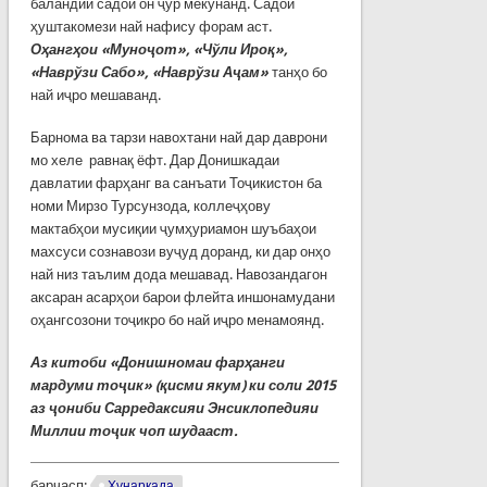
баландии садои он ҷўр мекунанд. Садои
ҳуштакомези най нафису форам аст.
Оҳангҳои «Муноҷот», «Чўли Ироқ»,
«Наврўзи Сабо», «Наврўзи Аҷам»
танҳо бо
най иҷро мешаванд.
Барнома ва тарзи навохтани най дар даврони
мо хеле равнақ ёфт. Дар Донишкадаи
давлатии фарҳанг ва санъати Тоҷикистон ба
номи Мирзо Турсунзода, коллеҷҳову
мактабҳои мусиқии ҷумҳуриамон шуъбаҳои
махсуси сознавози вуҷуд доранд, ки дар онҳо
най низ таълим дода мешавад. Навозандагон
аксаран асарҳои барои флейта иншонамудани
оҳангсозони тоҷикро бо най иҷро менамоянд.
А
з китоби «
Донишномаи фарҳанги
мардуми тоҷик
» (қисми якум) ки соли 2015
аз ҷониби Сарредаксияи Энсиклопедияи
Миллии тоҷик чоп шудааст.
барчасп:
Ҳунаркада